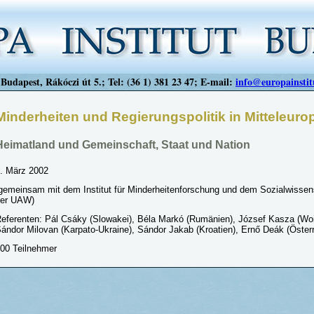
Budapest, Rákóczi út 5.; Tel: (36 1) 381 23 47; E-mail:
info@europainstit
Minderheiten und Regierungspolitik in Mitteleuro
Heimatland und Gemeinschaft, Staat und Nation
. März 2002
gemeinsam mit dem Institut für Minderheitenforschung und dem Sozialwisse
er UAW)
eferenten: Pál Csáky (Slowakei), Béla Markó (Rumänien), József Kasza (Woi
ándor Milovan (Karpato-Ukraine), Sándor Jakab (Kroatien), Ernő Deák (Öster
00 Teilnehmer