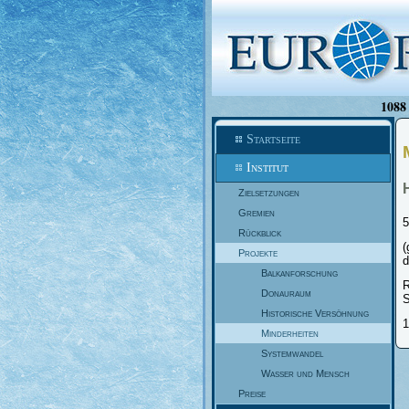
1088 
Startseite
Institut
Zielsetzungen
Gremien
5
Rückblick
(
Projekte
d
Balkanforschung
R
Donauraum
S
Historische Versöhnung
1
Minderheiten
Systemwandel
Wasser und Mensch
Preise