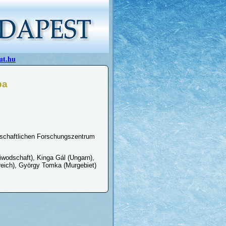
ut.hu
pa
nschaftlichen Forschungszentrum
wodschaft), Kinga Gál (Ungarn),
reich), György Tomka (Murgebiet)