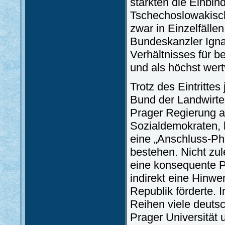
stärkten die Einbi
Tschechoslowakisch
zwar in Einzelfälle
Bundeskanzler Igna
Verhältnisses für be
und als höchst wert
Trotz des Eintritte
Bund der Landwirte 
Prager Regierung 
Sozialdemokraten, 
eine „Anschluss-Ph
bestehen. Nicht zu
eine konsequente Po
indirekt eine Hinw
Republik förderte. 
Reihen viele deuts
Prager Universität