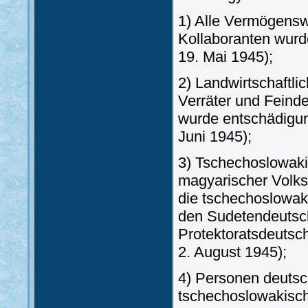
1) Alle Vermögensw
Kollaboranten wurde
19. Mai 1945);
2) Landwirtschaftl
Verräter und Feind
wurde entschädigung
Juni 1945);
3) Tschechoslowaki
magyarischer Volks
die tschechoslowak
den Sudetendeutsc
Protektoratsdeutsc
2. August 1945);
4) Personen deutsc
tschechoslowakisch