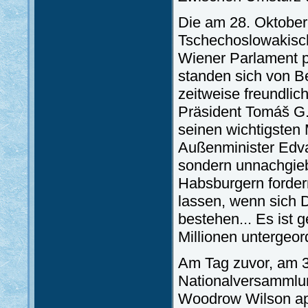
Die am 28. Oktober
Tschechoslowakisc
Wiener Parlament p
standen sich von B
zeitweise freundli
Präsident Tomáš G
seinen wichtigsten 
Außenminister Edva
sondern unnachgieb
Habsburgern forder
lassen, wenn sich D
bestehen... Es ist 
Millionen untergeo
Am Tag zuvor, am 3
Nationalversammlu
Woodrow Wilson appe