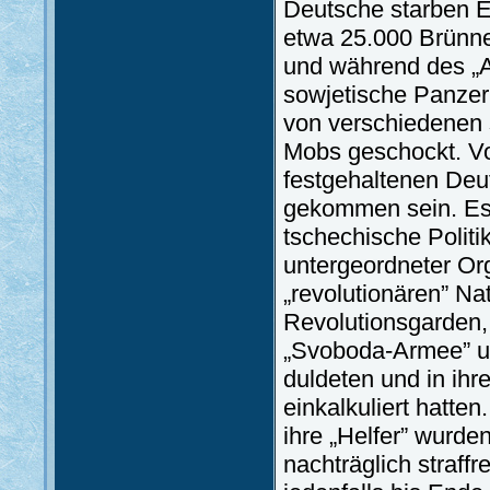
Deutsche starben 
etwa 25.000 Brünne
und während des „A
sowjetische Panzer
von verschiedenen 
Mobs geschockt. Vo
festgehaltenen Deu
gekommen sein. Es 
tschechische Polit
untergeordneter Or
„revolutionären” N
Revolutionsgarden,
„Svoboda-Armee” un
duldeten und in ihr
einkalkuliert hatt
ihre „Helfer” wurd
nachträglich straffr