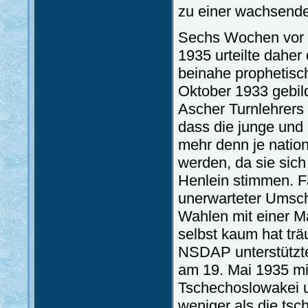
zu einer wachsende
Sechs Wochen vor 
1935 urteilte daher
beinahe prophetisc
Oktober 1933 gebil
Ascher Turnlehrers 
dass die junge und
mehr denn je nationa
werden, da sie sich 
Henlein stimmen. Fa
unerwarteter Umschw
Wahlen mit einer Ma
selbst kaum hat tr
NSDAP unterstützt
am 19. Mai 1935 mi
Tschechoslowakei u
weniger als die tsc