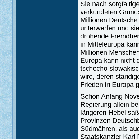
Sie nach sorgfältig
verkündeten Grund
Millionen Deutsche
unterwerfen und si
drohende Fremdherr
in Mitteleuropa kan
Millionen Menschen
Europa kann nicht 
tschecho-slowakisc
wird, deren ständig
Frieden in Europa g
Schon Anfang Novem
Regierung allein b
längeren Hebel saß
Provinzen Deutsch
Südmähren, als au
Staatskanzler Karl 