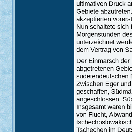
ultimativen Druck a
Gebiete abzutreten
akzeptierten vorers
Nun schaltete sich 
Morgenstunden de
unterzeichnet werde
dem Vertrag von Sa
Der Einmarsch der
abgetretenen Gebie
sudetendeutschen B
Zwischen Eger und
geschaffen, Südmä
angeschlossen, Sü
Insgesamt waren b
von Flucht, Abwan
tschechoslowakisch
Tschechen im Deuts