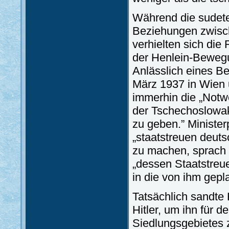
Während die sudet
Beziehungen zwisch
verhielten sich di
der Henlein-Bewegu
Anlässlich eines B
März 1937 in Wien 
immerhin die „Notwe
der Tschechoslowak
zu geben.” Minister
„staatstreuen deut
zu machen, sprach s
„dessen Staatstreu
in die von ihm gepl
Tatsächlich sandte
Hitler, um ihn für 
Siedlungsgebietes 