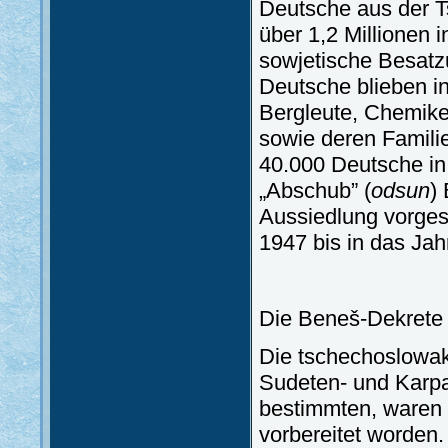
Deutsche aus der T
über 1,2 Millionen 
sowjetische Besat
Deutsche blieben i
Bergleute, Chemiker
sowie deren Famili
40.000 Deutsche i
„Abschub” (
odsun
)
Aussiedlung vorge
1947 bis in das Jah
Die Beneš-Dekrete
Die tschechoslowak
Sudeten- und Karp
bestimmten, waren
vorbereitet worden.