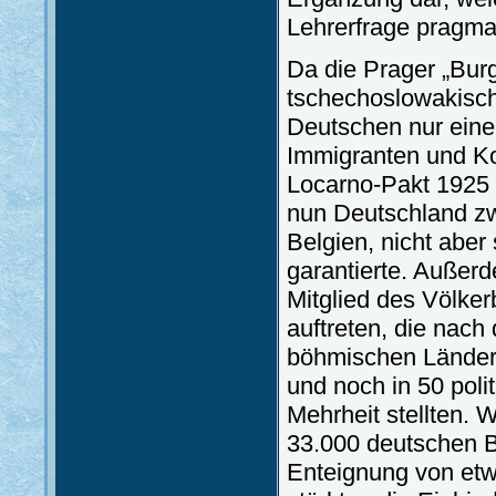
Lehrerfrage pragma
Da die Prager „Bur
tschechoslowakisch
Deutschen nur eine 
Immigranten und Ko
Locarno-Pakt 1925 ä
nun Deutschland zw
Belgien, nicht abe
garantierte. Außer
Mitglied des Völke
auftreten, die nach
böhmischen Länder
und noch in 50 poli
Mehrheit stellten.
33.000 deutschen B
Enteignung von etw