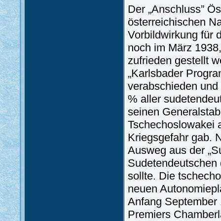
Der „Anschluss” Öste
österreichischen N
Vorbildwirkung für 
noch im März 1938, 
zufrieden gestellt 
„Karlsbader Progra
verabschieden und
% aller sudetendeut
seinen Generalstab
Tschechoslowakei a
Kriegsgefahr gab. N
Ausweg aus der „Su
Sudetendeutschen 
sollte. Die tschec
neuen Autonomiepl
Anfang September 
Premiers Chamberla