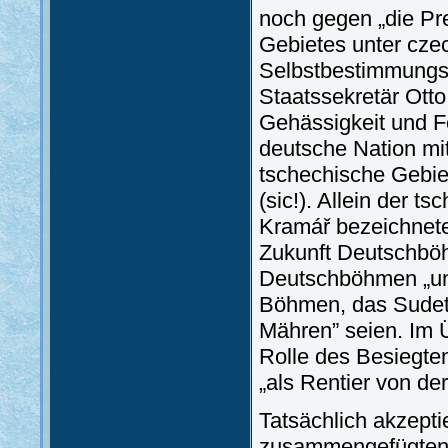
noch gegen „die Pr
Gebietes unter cze
Selbstbestimmungsr
Staatssekretär Otto
Gehässigkeit und F
deutsche Nation mi
tschechische Gebi
(sic!). Allein der 
Kramář bezeichnete
Zukunft Deutschböhm
Deutschböhmen „unb
Böhmen, das Sudete
Mähren” seien. Im 
Rolle des Besiegte
„als Rentier von der
Tatsächlich akzept
zusammengefügten 