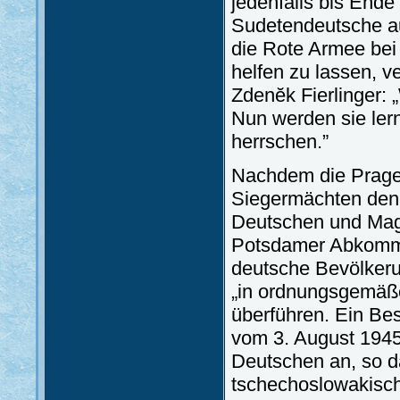
jedenfalls bis Ende
Sudetendeutsche auß
die Rote Armee bei
helfen zu lassen, v
Zdenĕk Fierlinger: 
Nun werden sie ler
herrschen.”
Nachdem die Prager 
Siegermächten den 
Deutschen und Magya
Potsdamer Abkommen
deutsche Bevölker
„in ordnungsgemäß
überführen. Ein Be
vom 3. August 1945
Deutschen an, so 
tschechoslowakisch