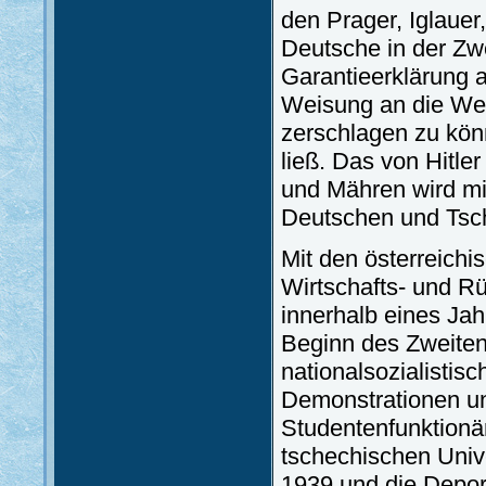
den Prager, Iglaue
Deutsche in der Zw
Garantieerklärung a
Weisung an die Weh
zerschlagen zu kön
ließ. Das von Hitler
und Mähren wird mit
Deutschen und Tsc
Mit den österreich
Wirtschafts- und R
innerhalb eines Jah
Beginn des Zweiten 
nationalsozialistis
Demonstrationen un
Studentenfunktionär
tschechischen Uni
1939 und die Depor