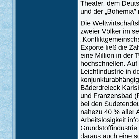
Theater, dem Deuts
und der „Bohemia” i
Die Weltwirtschafts
zweier Völker im s
„Konfliktgemeinscha
Exporte ließ die Za
eine Million in der
hochschnellen. Auf
Leichtindustrie in
konjunkturabhängi
Bäderdreieck Karls
und Franzensbad (Fr
bei den Sudetendeut
nahezu 40 % aller 
Arbeitslosigkeit inf
Grundstoffindustri
daraus auch eine sc