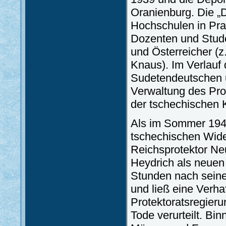
Oranienburg. Die „
Hochschulen in Pra
Dozenten und Stude
und Österreicher 
Knaus). Im Verlauf
Sudetendeutschen u
Verwaltung des Prot
der tschechischen K
Als im Sommer 1941
tschechischen Wide
Reichsprotektor Ne
Heydrich als neuen 
Stunden nach sein
und ließ eine Verha
Protektoratsregieru
Tode verurteilt. Bi