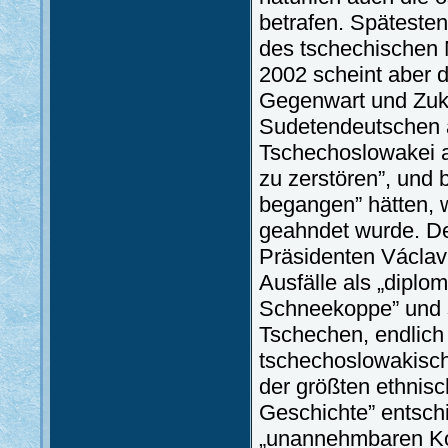
betrafen. Spätesten
des tschechischen 
2002 scheint aber 
Gegenwart und Zuk
Sudetendeutschen al
Tschechoslowakei al
zu zerstören”, und 
begangen” hätten, 
geahndet wurde. De
Präsidenten Václav
Ausfälle als „dipl
Schneekoppe” und sc
Tschechen, endlich
tschechoslowakisch
der größten ethnis
Geschichte” entschi
„unannehmbaren Kol