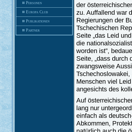
Personen
der österreichisch
zu. Auffallend war
Europa Club
Regierungen der Bu
Publikationen
Tschechischen Repu
Partner
Seite „das Leid un
die nationalsozial
worden ist”, bedaue
Seite, „dass durch 
zwangsweise Aussi
Tschechoslowakei, 
Menschen viel Leid
angesichts des kol
Auf österreichische
lang nur untergeor
einfach als deutsc
Abkommen, Protekto
natürlich auch die