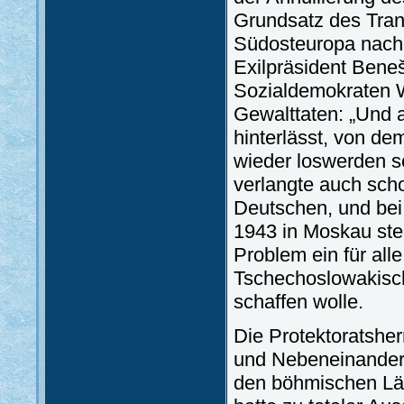
Grundsatz des Trans
Südosteuropa nach 
Exilpräsident Bene
Sozialdemokraten W
Gewalttaten: „Und a
hinterlässt, von d
wieder loswerden s
verlangte auch scho
Deutschen, und bei
1943 in Moskau stel
Problem ein für all
Tschechoslowakisch
schaffen wolle.
Die Protektoratshe
und Nebeneinander
den böhmischen Länd