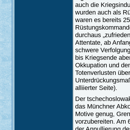
auch die Kriegsind
wurden auch als Rü
waren es bereits 2
Rüstungskommanden 
durchaus „zufriede
Attentate, ab Anfa
schwere Verfolgun
bis Kriegsende abe
Okkupation und den 
Totenverlusten übe
Unterdrückungsmaß
alliierter Seite).
Der tschechoslowak
das Münchner Abko
Motive genug, Gre
vorzubereiten. Am 6
der Annullierung 