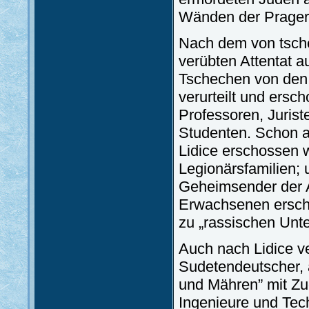
Wänden der Prager
Nach dem von tsche
verübten Attentat 
Tschechen von den
verurteilt und ersc
Professoren, Juriste
Studenten. Schon a
Lidice erschossen 
Legionärsfamilien; 
Geheimsender der A
Erwachsenen erscho
zu „rassischen Unt
Auch nach Lidice v
Sudetendeutscher, 
und Mähren” mit Zu
Ingenieure und Tech