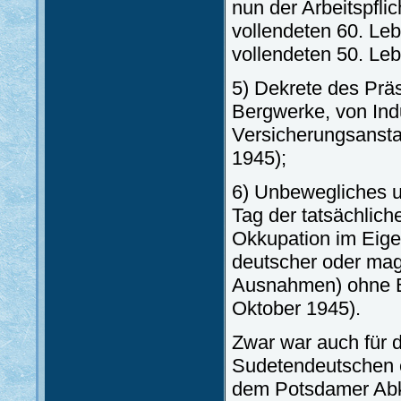
nun der Arbeitspfli
vollendeten 60. Le
vollendeten 50. Le
5) Dekrete des Präs
Bergwerke, von Indu
Versicherungsansta
1945);
6) Unbewegliches 
Tag der tatsächlic
Okkupation im Eige
deutscher oder magy
Ausnahmen) ohne En
Oktober 1945).
Zwar war auch für 
Sudetendeutschen e
dem Potsdamer Abk