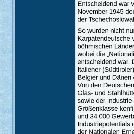
Entscheidend war vi
November 1945 den 
der Tschechoslowa
So wurden nicht nu
Karpatendeutsche ve
böhmischen Ländern
wobei die „Nationali
entscheidend war. 
Italiener (Südtirole
Belgier und Dänen 
Von den Deutschen
Glas- und Stahlhütt
sowie der Industrie
Größenklasse konfis
und 34.000 Gewerbeb
Industriepotential
der Nationalen Ern