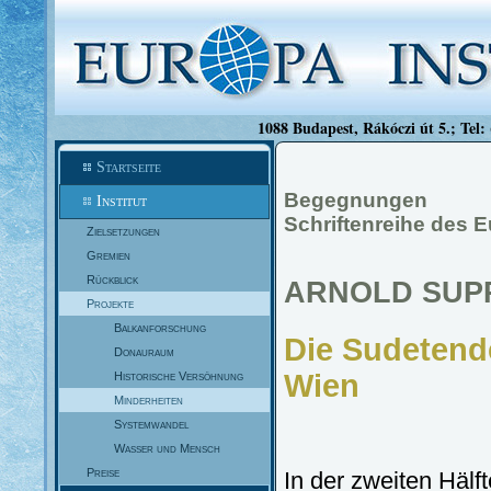
1088 Budapest, Rákóczi út 5.; Tel:
Startseite
Begegnungen
Institut
Schriftenreihe des E
Zielsetzungen
Gremien
Rückblick
ARNOLD SUP
Projekte
Balkanforschung
Die Sudetend
Donauraum
Wien
Historische Versöhnung
Minderheiten
Systemwandel
Wasser und Mensch
Preise
In der zweiten Hälf