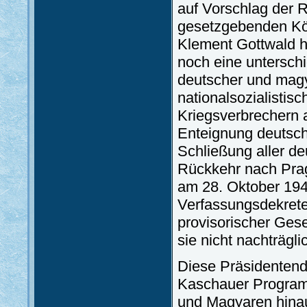
auf Vorschlag der 
gesetzgebenden Kör
Klement Gottwald h
noch eine untersch
deutscher und magya
nationalsozialistis
Kriegsverbrechern 
Enteignung deutsch
Schließung aller d
Rückkehr nach Prag
am 28. Oktober 194
Verfassungsdekrete
provisorischer Gese
sie nicht nachträgl
Diese Präsidentende
Kaschauer Progra
und Magyaren hina