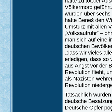
hatte zu totaler A
Völkermord geführt
wurden über sechs 
hatte Beneš den Wi
Umsturz mit allen 
„Volksaufruhr” – oh
man sich auf eine i
deutschen Bevölker
„dass wir vieles all
erledigen, dass so 
aus Angst vor der B
Revolution flieht, 
als Nazisten wehren
Revolution niederge
Tatsächlich wurden
deutsche Besatzun
Deutsche Opfer pog