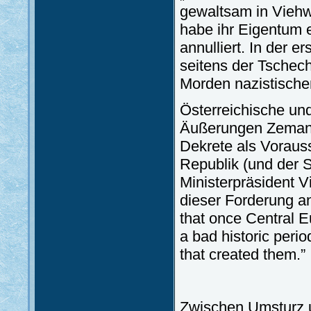
gewaltsam in Viehw
habe ihr Eigentum e
annulliert. In der 
seitens der Tschec
Morden nazistisch
Österreichische und
Äußerungen Zemans
Dekrete als Vorauss
Republik (und der 
Ministerpräsident V
dieser Forderung an
that once Central E
a bad historic perio
that created them.”
Zwischen Umsturz 