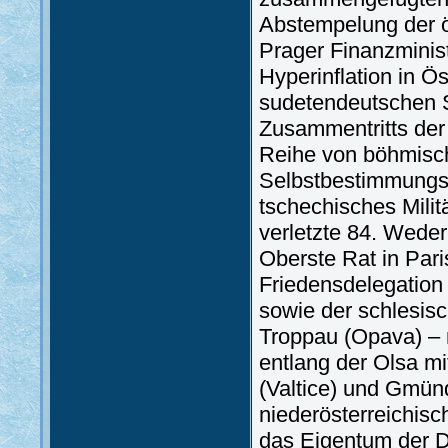
Abstempelung der ö
Prager Finanzminis
Hyperinflation in Öst
sudetendeutschen 
Zusammentritts der 
Reihe von böhmisch
Selbstbestimmungsr
tschechisches Milit
verletzte 84. Wede
Oberste Rat in Pari
Friedensdelegation
sowie der schlesis
Troppau (Opava) – 
entlang der Olsa mi
(Valtice) und Gmün
niederösterreichis
das Eigentum der D