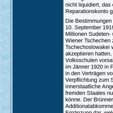
nicht liquidiert, d
Reparationskonto g
Die Bestimmungen 
10. September 1919 
Millionen Sudeten-
Wiener Tschechen z
Tschechoslowakei 
akzeptieren hatten,
Volksschulen vorsa
im Jänner 1920 in P
in den Verträgen v
Verpflichtung zum S
innerstaatliche Ang
fremden Staates nu
könne. Der Brünner
Additionalabkommen 
Ergänzung dar, welc