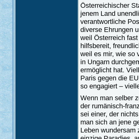
Österreichischer St
jenem Land unendlic
verantwortliche Posi
diverse Ehrungen 
weil Österreich fas
hilfsbereit, freund
weil es mir, wie so 
in Ungarn durchgem
ermöglicht hat. Viel
Paris gegen die EU-
so engagiert – viell
Wenn man selber z
der rumänisch-franz
sei einer, der nich
man sich an jene ge
Leben wundersam zu
einzige Paradies, a