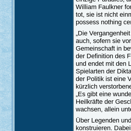
William Faulkner fo
tot, sie ist nicht 
possess nothing cer
„Die Vergangenheit i
auch, sofern sie vo
Gemeinschaft in bew
der Definition des 
und endet mit den 
Spielarten der Dikta
der Politik ist eine
kürzlich verstorben
„Es gibt eine wunde
Heilkräfte der Gesc
wachsen, allein unt
Über Legenden und 
konstruieren. Dabei