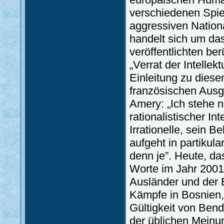
verschiedenen Spie
aggressiven Nation
handelt sich um da
veröffentlichten be
„Verrat der Intellek
Einleitung zu dies
französischen Ausg
Amery: „Ich stehe n
rationalistischer In
Irrationelle, sein 
aufgeht in partikul
denn je”. Heute, da
Worte im Jahr 2001
Ausländer und der 
Kämpfe in Bosnien,
Gültigkeit von Ben
der üblichen Meinun