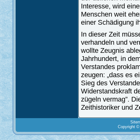
Interesse, wird ein
Menschen weit eher
einer Schädigung ih
In dieser Zeit müss
verhandeln und verm
wollte Zeugnis able
Jahrhundert, in dem
Verstandes proklami
zeugen: „dass es ei
Sieg des Verstande
Widerstandskraft d
zügeln vermag”. Dies
Zeithistoriker und Z
Site
Copyright ©