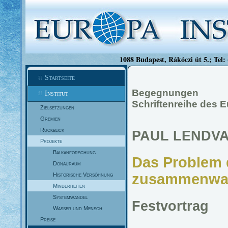
1088 Budapest, Rákóczi út 5.; Tel:
Startseite
Begegnungen
Institut
Schriftenreihe des E
Zielsetzungen
Gremien
Rückblick
PAUL LENDVA
Projekte
Balkanforschung
Das Problem d
Donauraum
zusammenwa
Historische Versöhnung
Minderheiten
Systemwandel
Festvortrag
Wasser und Mensch
Preise