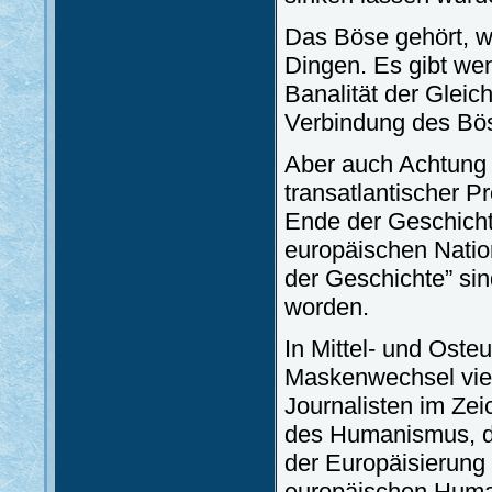
Das Böse gehört, w
Dingen. Es gibt wen
Banalität der Gleic
Verbindung des Bösen
Aber auch Achtung 
transatlantischer 
Ende der Geschicht
europäischen Natio
der Geschichte” sind
worden.
In Mittel- und Osteu
Maskenwechsel viele
Journalisten im Ze
des Humanismus, der
der Europäisierung
europäischen Huma