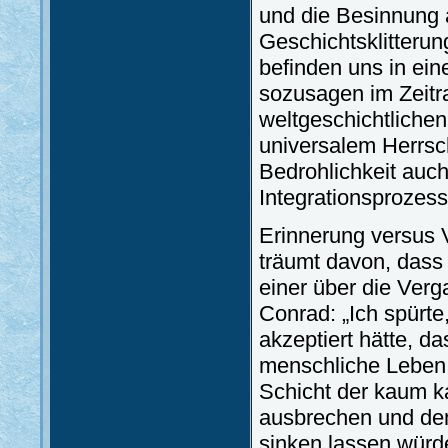
und die Besinnung 
Geschichtsklitteru
befinden uns in ei
sozusagen im Zeitra
weltgeschichtlichen
universalem Herrsch
Bedrohlichkeit auc
Integrationsprozess
Erinnerung versus 
träumt davon, dass
einer über die Verg
Conrad: „Ich spürte
akzeptiert hätte, da
menschliche Leben 
Schicht der kaum k
ausbrechen und de
sinken lassen würd