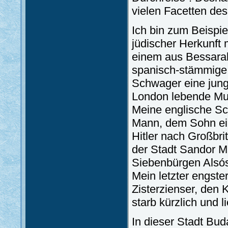
vielen Facetten des
Ich bin zum Beispie
jüdischer Herkunft 
einem aus Bessarab
spanisch-stämmige, 
Schwager eine junge
London lebende Mutt
Meine englische Sc
Mann, dem Sohn ein
Hitler nach Großbri
der Stadt Sandor Ma
Siebenbürgen Alsós
Mein letzter engste
Zisterzienser, den 
starb kürzlich und l
In dieser Stadt Bud