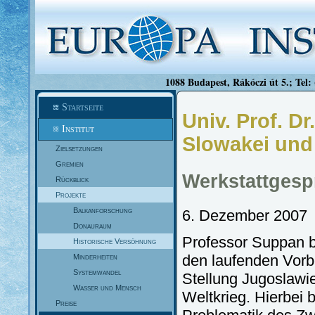
1088 Budapest, Rákóczi út 5.; Tel:
Startseite
Univ. Prof. D
Institut
Slowakei und
Zielsetzungen
Gremien
Werkstattgesp
Rückblick
Projekte
Balkanforschung
6. Dezember 2007
Donauraum
Professor Suppan b
Historische Versöhnung
den laufenden Vorb
Minderheiten
Systemwandel
Stellung Jugoslawi
Wasser und Mensch
Weltkrieg. Hierbei b
Preise