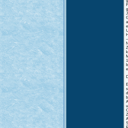
g
P
g
J
G
a
e
U
H
–
N
Z
k
M
1
b
e
D
E
s
d
b
A
u
O
Z
A
S
R