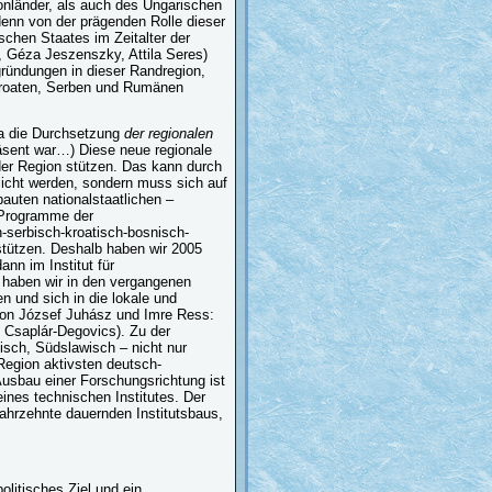
ronländer, als auch des Ungarischen
enn von der prägenden Rolle dieser
schen Staates im Zeitalter der
 Géza Jeszenszky, Attila Seres)
gründungen in dieser Randregion,
Kroaten, Serben und Rumänen
pa die Durchsetzung
der regionalen
räsent war…) Diese neue regionale
er Region stützen. Das kann durch
licht werden, sondern muss sich auf
bauten nationalstaatlichen –
 Programme der
h-serbisch-kroatisch-bosnisch-
stützen. Deshalb haben wir 2005
ann im Institut für
haben wir in den vergangenen
 und sich in die lokale und
 von József Juhász und Imre Ress:
n Csaplár-Degovics). Zu der
sch, Südslawisch – nicht nur
Region aktivsten deutsch-
usbau einer Forschungsrichtung ist
eines technischen Institutes. Der
hrzehnte dauernden Institutsbaus,
litisches Ziel und ein