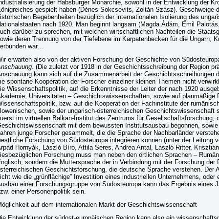
ndustrialisierung der Habsburger Monarchie, sowohl in der Entwicklung der K
önigreiches gespielt haben (Dénes Sokcsevits, Zoltán Szász). Geschweige d
istorischen Begebenheiten bezüglich der internationalen Isolierung des ungari
ationalstaaten nach 1920. Man beginnt langsam (Magda Ádám, Emil Palotás,
uch darüber zu sprechen, mit welchen wirtschaftlichen Nachteilen die Staats
owie deren Trennung von der Tiefebene im Karpatenbecken für die Ungarn, 
erbunden war…
ir erwarten also von der aktiven Forschung der Geschichte von Südosteuro
Anschauung
. (Die zuletzt vor 1918 in der Geschichtsschreibung der Region p
nschauung kann sich auf die Zusammenarbeit der Geschichtsschreibungen d
ie spontane Kooperation der Forscher einzelner kleinen Themen nicht verwirk
ie Wissenschaftspolitik, auf die Erkenntnisse der Leiter der nach 1920 ausge
kademie, Universitäten – Geschichtswissenschaften, sowie auf planmäßige
issenschaftspolitik, bzw. auf die Kooperation der Fachinstitute der rumänisc
lowenischen, sowie der ungarisch-österreichischen Geschichtswissenschaft 
uerst im virtuellen Balkan-Institut des Zentrums für Gesellschaftsforschung, d
eschichtswissenschaft mit dem bewussten Institutsausbau begonnen, sowie 
ahren junge Forscher gesammelt, die die Sprache der Nachbarländer verstehen
estliche Forschung von Südosteuropa integrieren können (unter der Leitung
rpád Hornyák, László Bíró, Attila Seres, Andrea Antal, László Ritter, Krisztiá
iesbezüglichen Forschung muss man neben den örtlichen Sprachen – Rumäni
nglisch, sondern die Muttersprache der in Verbindung mit der Forschung der 
sterreichischen Geschichtsforschung, die deutsche Sprache verstehen. Der A
icht wie die „grünflächige” Investition eines industriellen Unternehmens, oder 
usbau einer Forschungsgruppe von Südosteuropa kann das Ergebnis eines Ja
zw. einer Personenpolitik sein.
öglichkeit auf dem internationalen Markt der Geschichtswissenschaft
ie Entwicklung der südost-europäischen Region kann also ein wissenschaftspo