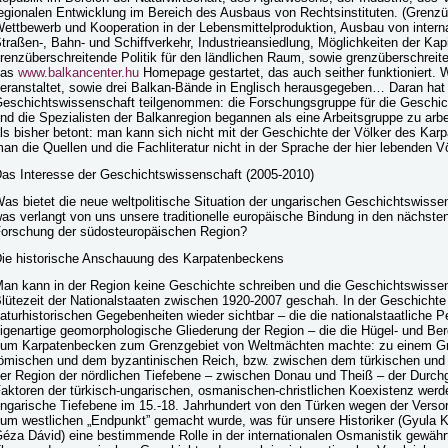
egionalen Entwicklung im Bereich des Ausbaus von Rechtsinstituten. (Grenzü
ettbewerb und Kooperation in der Lebensmittelproduktion, Ausbau von interna
traßen-, Bahn- und Schiffverkehr, Industrieansiedlung, Möglichkeiten der Kapi
renzüberschreitende Politik für den ländlichen Raum, sowie grenzüberschreite
das
www.balkancenter.hu
Homepage gestartet, das auch seither funktioniert. 
eranstaltet, sowie drei Balkan-Bände in Englisch herausgegeben… Daran hat s
eschichtswissenschaft teilgenommen: die Forschungsgruppe für die Geschic
nd die Spezialisten der Balkanregion begannen als eine Arbeitsgruppe zu arb
ls bisher betont: man kann sich nicht mit der Geschichte der Völker des Ka
an die Quellen und die Fachliteratur nicht in der Sprache der hier lebenden V
as Interesse der Geschichtswissenschaft (2005-2010)
as bietet die neue weltpolitische Situation der ungarischen Geschichtswiss
as verlangt von uns unsere traditionelle europäische Bindung in den nächste
orschung der südosteuropäischen Region?
ie historische Anschauung des Karpatenbeckens
an kann in der Region keine Geschichte schreiben und die Geschichtswissens
lütezeit der Nationalstaaten zwischen 1920-2007 geschah. In der Geschichte
aturhistorischen Gegebenheiten wieder sichtbar – die die nationalstaatliche 
igenartige geomorphologische Gliederung der Region – die die Hügel- und Be
um Karpatenbecken zum Grenzgebiet von Weltmächten machte: zu einem G
ömischen und dem byzantinischen Reich, bzw. zwischen dem türkischen und
er Region der nördlichen Tiefebene – zwischen Donau und Theiß – der Durchga
aktoren der türkisch-ungarischen, osmanischen-christlichen Koexistenz werd
ngarische Tiefebene im 15.-18. Jahrhundert von den Türken wegen der Vers
um westlichen „Endpunkt” gemacht wurde, was für unsere Historiker (Gyula K
éza Dávid) eine bestimmende Rolle in der internationalen Osmanistik gewährt