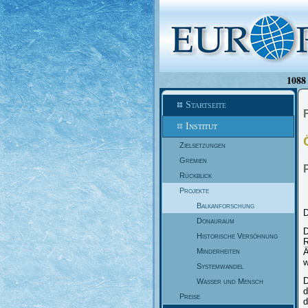
1088 
Startseite
Institut
Zielsetzungen
Gremien
Rückblick
Projekte
Balkanforschung
D
Donauraum
D
Historische Versöhnung
R
Minderheiten
Ä
w
Systemwandel
D
Wasser und Mensch
d
Preise
d