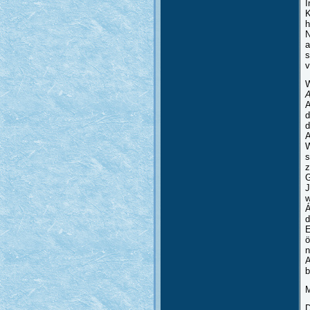
I
K
h
N
a
s
v
W
A
d
d
A
W
s
z
G
J
w
Á
d
E
ö
n
A
b
M
D