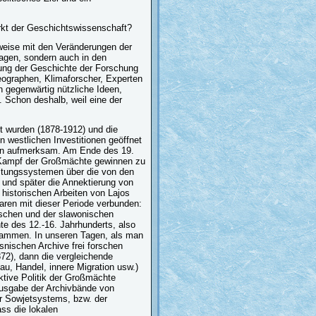
rkt der Geschichtswissenschaft?
weise mit den Veränderungen der
Tagen, sondern auch in den
ung der Geschichte der Forschung
geographen, Klimaforscher, Experten
h gegenwärtig nützliche Ideen,
 Schon deshalb, weil eine der
 wurden (1878-1912) und die
n westlichen Investitionen geöffnet
nen aufmerksam. Am Ende des 19.
n Kampf der Großmächte gewinnen zu
altungssystemen über die von den
 und später die Annektierung von
historischen Arbeiten von Lajos
aren mit dieser Periode verbunden:
ischen und der slawonischen
e des 12.-16. Jahrhunderts, also
sammen. In unseren Tagen, als man
snischen Archive frei forschen
72), dann die vergleichende
au, Handel, innere Migration usw.)
ktive Politik der Großmächte
ausgabe der Archivbände von
er Sowjetsystems, bzw. der
ss die lokalen