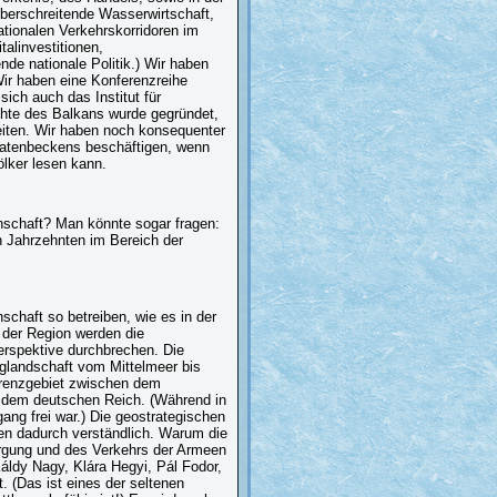
berschreitende Wasserwirtschaft,
tionalen Verkehrskorridoren im
talinvestitionen,
nde nationale Politik.) Wir haben
Wir haben eine Konferenzreihe
ich auch das Institut für
hte des Balkans wurde gegründet,
eiten. Wir haben noch konsequenter
rpatenbeckens beschäftigen, wenn
ölker lesen kann.
enschaft? Man könnte sogar fragen:
n Jahrzehnten im Bereich der
chaft so betreiben, wie es in der
 der Region werden die
Perspektive durchbrechen. Die
rglandschaft vom Mittelmeer bis
renzgebiet zwischen dem
 dem deutschen Reich. (Während in
ng frei war.) Die geostrategischen
en dadurch verständlich. Warum die
orgung und des Verkehrs der Armeen
áldy Nagy, Klára Hegyi, Pál Fodor,
. (Das ist eines der seltenen