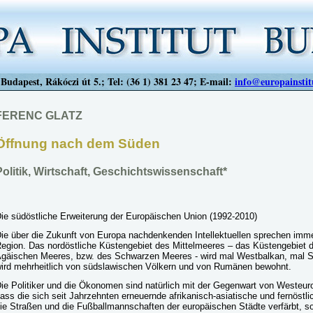
Budapest, Rákóczi út 5.; Tel: (36 1) 381 23 47; E-mail:
info@europainstit
FERENC GLATZ
Öffnung nach dem Süden
Politik, Wirtschaft, Geschichtswissenschaft*
ie südöstliche Erweiterung der Europäischen Union (1992-2010)
ie über die Zukunft von Europa nachdenkenden Intellektuellen sprechen immer
egion. Das nordöstliche Küstengebiet des Mittelmeeres – das Küstengebiet 
gäischen Meeres, bzw. des Schwarzen Meeres - wird mal Westbalkan, mal S
ird mehrheitlich von südslawischen Völkern und von Rumänen bewohnt.
ie Politiker und die Ökonomen sind natürlich mit der Gegenwart von Westeuro
ass die sich seit Jahrzehnten erneuernde afrikanisch-asiatische und fernöstl
ie Straßen und die Fußballmannschaften der europäischen Städte verfärbt, 