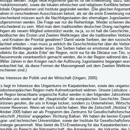
estoppt werden. Sogar neue Argumente gab es für die Erweiterung: dazu, das
roduktionsmarkt, sowie die lokalen ethnischen und religiösen Konflikte beh
lobale Organisationen und Institute gegründet werden. (Die gleichen Argumen
ahren in verschiedenen Ausschüssen betont, als wir die erste Erweiterung vo
riechenland müssen auch die Nachfolgestaaten des ehemaligen Jugoslawiens
ufgenommen werden. Die Frage war nur die Reihenfolge. Wieder scheinen di
ntscheidend zu sein. Wird man dem traditionellen deutschen Drang nachgeben
ngarn als neuem Mitglied unterstützt wurde, na ja, so ist halt die Geschichte
andbücher des Ersten und Zweiten Weltkrieges über die traditionellen Verb
, und Kroatien die Priorität gewähren? Damit würde Serbien, der den russisch
achteil erleiden – man muss ja wirklich die Geschichtsbücher über die Ver
weiten Weltkrieges wieder lesen. Die Serben haben es emotional als eine Stra
ollektiv für das „dunkle Erbe” der Region, nicht nur für die Diktatur von Tito,
assenmorde verantwortlich gemacht werden, die in der Region während des Z
990er Jahren in den Kriegen nach der Auflösung Jugoslawiens begangen wurd
eobachtet hat, da diese Formen der Massengewalt seit dem Zweiten Weltkrieg
rschienen sind.)
as Interesse der Politik und der Wirtschaft (Ungarn, 2005)
s liegt im Interesse des Ungarntums im Karpatenbecken, sowie des ungarisc
üdosteuropäischen Region mehr Aufmerksamkeit widmen. Unsere Leitsätze: d
er Region benachbarte ungarische Kultur werden in den folgenden Jahrzehnte
efinden uns wieder auf der „Hauptstraße” der europäischen Geschichte. Diesm
ktionen gerufen, die uns in Kriege locken, sondern zu Unternehmen, Wirtscha
nserer Reserven. Wenn wir noch solche haben. Wer die Zeitschrift „História” l
ktober 2005 haben wir als Programm des Zentrums für Gesellschaftsforschun
eitschrift „História” angegeben: Richtung Balkan. Wir haben die besten Exper
grar- und technischen Universitäten, sowie der Institute für Gesellschaftsfor
trategie gesammelt. Was bietet die EU-Erweiterung für das Karpatenbecken u
epublik im Bereich der Naturwirtschaft, des Agrarwesens, der Industrie, des 