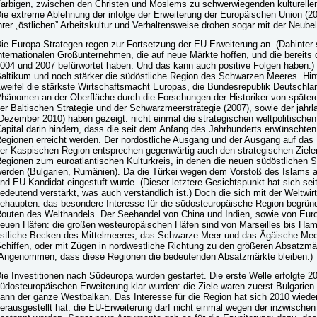
arbigen, zwischen den Christen und Moslems zu schwerwiegenden kulturellen
ie extreme Ablehnung der infolge der Erweiterung der Europäischen Union (
hrer „östlichen” Arbeitskultur und Verhaltensweise drohen sogar mit der Neub
ie Europa-Strategen regen zur Fortsetzung der EU-Erweiterung an. (Dahinter s
nternationalen Großunternehmen, die auf neue Märkte hoffen, und die bereits 
004 und 2007 befürwortet haben. Und das kann auch positive Folgen haben.) 
altikum und noch stärker die südöstliche Region des Schwarzen Meeres. Hint
weifel die stärkste Wirtschaftsmacht Europas, die Bundesrepublik Deutschlan
hänomen an der Oberfläche durch die Forschungen der Historiker von spätere
er Baltischen Strategie und der Schwarzmeerstrategie (2007), sowie der jahr
Dezember 2010) haben gezeigt: nicht einmal die strategischen weltpolitische
apital darin hindern, dass die seit dem Anfang des Jahrhunderts erwünschten
egionen erreicht werden. Der nordöstliche Ausgang und der Ausgang auf das 
er Kaspischen Region entsprechen gegenwärtig auch den strategischen Zielen d
egionen zum euroatlantischen Kulturkreis, in denen die neuen südöstlichen
erden (Bulgarien, Rumänien). Da die Türkei wegen dem Vorstoß des Islams al
nd EU-Kandidat eingestuft wurde. (Dieser letztere Gesichtspunkt hat sich se
edeutend verstärkt, was auch verständlich ist.) Doch die sich mit der Weltw
ehaupten: das besondere Interesse für die südosteuropäische Region begrün
outen des Welthandels. Der Seehandel von China und Indien, sowie von Eur
euen Häfen: die großen westeuropäischen Häfen sind von Marseilles bis Hambu
stliche Becken des Mittelmeeres, das Schwarze Meer und das Ägäische Meer
chiffen, oder mit Zügen in nordwestliche Richtung zu den größeren Absatzmär
Angenommen, dass diese Regionen die bedeutenden Absatzmärkte bleiben.)
ie Investitionen nach Südeuropa wurden gestartet. Die erste Welle erfolgte 20
üdosteuropäischen Erweiterung klar wurden: die Ziele waren zuerst Bulgarien 
ann der ganze Westbalkan. Das Interesse für die Region hat sich 2010 wieder 
erausgestellt hat: die EU-Erweiterung darf nicht einmal wegen der inzwisch