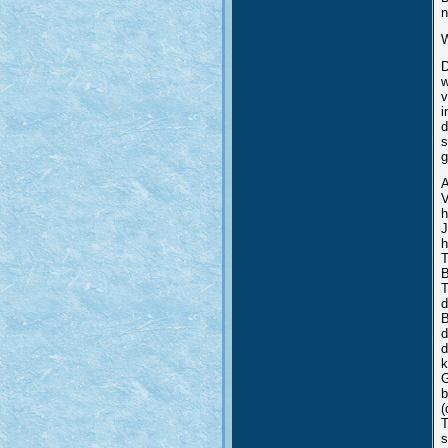
n
W
D
w
v
i
d
s
g
A
V
h
J
h
T
B
T
d
B
d
d
k
G
b
(
T
s