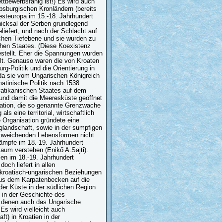
tbewerbsfähig ist!) Es wird auch
bsburgischen Kronländern (bereits
esteuropa im 15.-18. Jahrhundert
hicksal der Serben grundlegend
iefert, und nach der Schlacht auf
chen Tiefebene und sie wurden zu
chen Staates. (Diese Koexistenz
stellt. Eher die Spannungen wurden
lt. Genauso waren die von Kroaten
-Politik und die Orientierung in
 da sie vom Ungarischen Königreich
atinische Politik nach 1538
-vatikanischen Staates auf dem
, und damit die Meeresküste geöffnet
isation, die so genannte Grenzwache
 eine territorial, wirtschaftlich
e Organisation gründete eine
landschaft, sowie in der sumpfigen
abweichenden Lebensformen nicht
ämpfe im 18.-19. Jahrhundert
kaum verstehen (Enikő A.Sajti).
en im 18.-19. Jahrhundert
och liefert in allen
 kroatisch-ungarischen Beziehungen
 aus dem Karpatenbecken auf die
der Küste in der südlichen Region
) in der Geschichte des
u denen auch das Ungarische
Es wird vielleicht auch
ft) in Kroatien in der