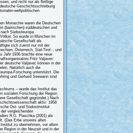
sen, und nicht nur als fleißige
d deutsche Geschichtsschreibung
tionalen-weltpolitischen
chen Monarchie waren die Deutschen
len (bairischen) süddeutschen und
r nach Südosteuropa
 Völker. So wurde in München im
päische Gesellschaft als
ftigte sich zuerst nur mit der
chien, Österreich, Süd-Tirol -, und
s Jahr 1936 brachte eine neue
aftsorganisators Fritz Valjavec
der deutsche Valjavec können in der
elen. Natürlich auch die
europa-Forschung unterstützt. Die
ehring und Gerhard Seewann sind
schtums – wurde das Institut das
en sozialen Forschung der Region.
ere Gesellschaft gegründet.) Nach
schichtswissenschaft aktiv: 1958
ische Ost- und Südostinstitut
 der vergleichenden
nders R.G. Plaschka (2001) als
lt. (Das Erbe unseres alten
nstitut zu übernehmen, vor allem
r Region in der Neuzeit und in der