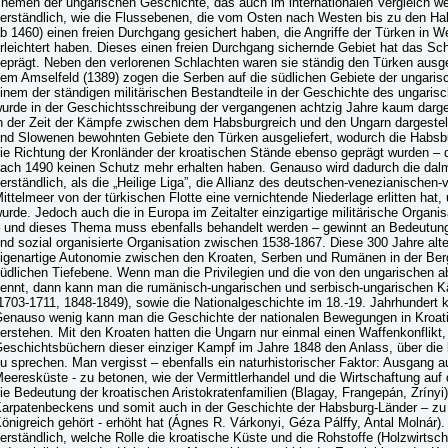
hemen der ungarischen Geschichte, das auch im internationalen Vergleich wet
erständlich, wie die Flussebenen, die vom Osten nach Westen bis zu den Ha
b 1460) einen freien Durchgang gesichert haben, die Angriffe der Türken in W
rleichtert haben. Dieses einen freien Durchgang sichernde Gebiet hat das Sc
eprägt. Neben den verlorenen Schlachten waren sie ständig den Türken ausgel
em Amselfeld (1389) zogen die Serben auf die südlichen Gebiete der ungaris
inem der ständigen militärischen Bestandteile in der Geschichte des ungaris
urde in der Geschichtsschreibung der vergangenen achtzig Jahre kaum darge
n der Zeit der Kämpfe zwischen dem Habsburgreich und den Ungarn dargestel
nd Slowenen bewohnten Gebiete den Türken ausgeliefert, wodurch die Habsburg
ie Richtung der Kronländer der kroatischen Stände ebenso geprägt wurden –
ach 1490 keinen Schutz mehr erhalten haben. Genauso wird dadurch die dalm
erständlich, als die „Heilige Liga”, die Allianz des deutschen-venezianischen
ittelmeer von der türkischen Flotte eine vernichtende Niederlage erlitten hat
urde. Jedoch auch die in Europa im Zeitalter einzigartige militärische Organ
 und dieses Thema muss ebenfalls behandelt werden – gewinnt an Bedeutung als
nd sozial organisierte Organisation zwischen 1538-1867. Diese 300 Jahre alt
igenartige Autonomie zwischen den Kroaten, Serben und Rumänen in der Berg
üdlichen Tiefebene. Wenn man die Privilegien und die von den ungarischen 
ennt, dann kann man die rumänisch-ungarischen und serbisch-ungarischen K
1703-1711, 1848-1849), sowie die Nationalgeschichte im 18.-19. Jahrhundert 
enauso wenig kann man die Geschichte der nationalen Bewegungen in Kroati
erstehen. Mit den Kroaten hatten die Ungarn nur einmal einen Waffenkonflikt, d
eschichtsbüchern dieser einziger Kampf im Jahre 1848 den Anlass, über die
u sprechen. Man vergisst – ebenfalls ein naturhistorischer Faktor: Ausgang
eeresküste - zu betonen, wie der Vermittlerhandel und die Wirtschaftung auf 
ie Bedeutung der kroatischen Aristokratenfamilien (Blagay, Frangepán, Zrínyi
arpatenbeckens und somit auch in der Geschichte der Habsburg-Länder – z
önigreich gehört - erhöht hat (Ágnes R. Várkonyi, Géza Pálffy, Antal Molnár). 
erständlich, welche Rolle die kroatische Küste und die Rohstoffe (Holzwirtscha