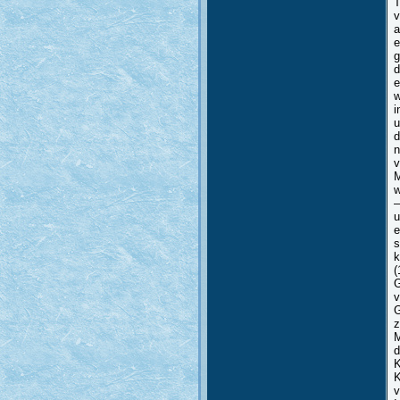
T
v
a
e
g
d
e
w
i
u
d
n
v
M
w
–
u
e
s
k
(
G
v
G
z
M
d
K
K
v