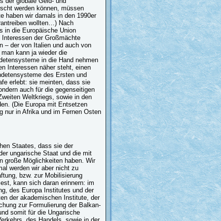
s der globale Geld- und
errscht werden können, müssen
te haben wir damals in den 1990er
rantreiben wollten…) Nach
 in die Europäische Union
e Interessen der Großmächte
 – der von Italien und auch von
, man kann ja wieder die
ündetensysteme in die Hand nehmen
en Interessen näher steht, einen
bündetensysteme des Ersten und
fe erlebt: sie meinten, dass sie
 sondern auch für die gegenseitigen
weiten Weltkriegs, sowie in den
en. (Die Europa mit Entsetzen
 nur in Afrika und im Fernen Osten
hen Staates, dass sie der
er ungarische Staat und die mit
n große Möglichkeiten haben. Wir
al werden wir aber nicht zu
ftung, bzw. zur Mobilisierung
iest, kann sich daran erinnern: im
g, des Europa Institutes und der
ten der akademischen Institute, der
schung zur Formulierung der Balkan-
nd somit für die Ungarische
Verkehrs, des Handels, sowie in der