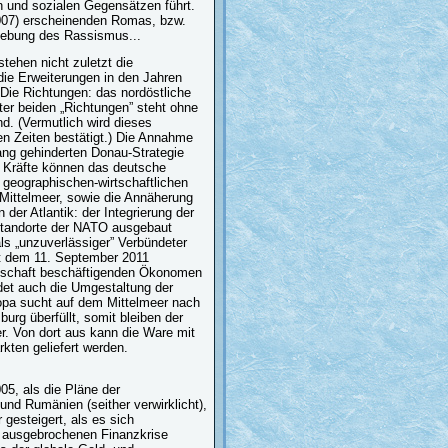
 und sozialen Gegensätzen führt.
2007) erscheinenden Romas, bzw.
elebung des Rassismus...
tehen nicht zuletzt die
die Erweiterungen in den Jahren
Die Richtungen: das nordöstliche
er beiden „Richtungen” steht ohne
d. (Vermutlich wird dieses
n Zeiten bestätigt.) Die Annahme
lang gehinderten Donau-Strategie
n Kräfte können das deutsche
 geographischen-wirtschaftlichen
Mittelmeer, sowie die Annäherung
er Atlantik: der Integrierung der
 Standorte der NATO ausgebaut
s „unzuverlässiger” Verbündeter
it dem 11. September 2011
irtschaft beschäftigenden Ökonomen
det auch die Umgestaltung der
opa sucht auf dem Mittelmeer nach
rg überfüllt, somit bleiben der
. Von dort aus kann die Ware mit
kten geliefert werden.
05, als die Pläne der
und Rumänien (seither verwirklicht),
gesteigert, als es sich
en ausgebrochenen Finanzkrise