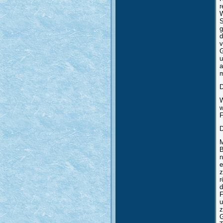
r
W
S
g
v
G
u
a
m
D
W
w
F
D
M
B
n
e
z
r
d
F
u
z
G