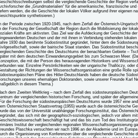
eschichtsschreibungen selbst die vergleichende Geschichte der Region verfas
rchivforscher die „Grundmaterialien” für die amerikanische, französische un
iefern werden, die die Geschichte der lokalen Völker aufgrund ihrer eigenen na
esichtspunkte synthetisieren.)
n der Periode zwischen 1920-1945, nach dem Zerfall der Österreich-Ungaris
n der Forschung der Gesellschaft der Region durch die Mobilisierung der loka
ozialen Kräfte am aktivsten. Das Ziel war die Aufdeckung der Geschichte de
ingewanderten Deutschen und der mit ihnen in Verbindung stehenden lokalen
ahre 1930 das berühmte Südostinstitut gegründet, hinter dem die Südosteuro
ivilgesellschaft, sowie der bairische Staat standen. Das Südostinstitut beschä
ergleichenden Geschichte des Deutschtums der benachbarten Gebiete – Tsche
päter mit dem deutschen Einwanderungsgebiet bis zum Schwarzen Meer. (Da
onzeption, die mit der Person des herausragenden Historikers und Wissensch
erbunden war. Einzelne Persönlichkeiten wie der ungarische Thallóczy, oder 
estaltung der Richtungen der Wissenschaftsorganisation eine große Rolle spi
üdosteuropäischen Pläne des Hitler-Deutschlands haben die deutsche Südost
orschungen unseres ehemaligen Doktoranden, sowie unserer Freunde Karl N
aßgeblich in diesem Thema.)
ach dem Zweiten Weltkrieg – nach dem Zerfall des südosteuropäischen Deut
entrum der vergleichenden historischen Forschung, und später der allgemein
Für die Forschung der südosteuropäischen Deutschtums wurde 1957 eine and
em Österreichischen Staatsvertrag (1955) wurde auch die österreichische Ge
urde das von der Universität unabhängige Forschungsinstitut, das Österreich
egründet, das sich mit der geographisch-soziologischen, jedoch vor allem mit
eschichtswissenschaft beschäftigt hat und das bis zum Tod des Institutsgrü
rimäres Institut der vergleichenden regionalen Wissenschaftsorganisierung ga
reundes Plaschka versuchten wir nach 1996 an der Akademie und im Europa I
urch die Organisierung von Konferenzen über die vergleichende Geschichte de