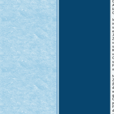
G
A
l
G
I
i
s
e
J
Z
v
s
K
v
G
s
F
m
N
Z
(
d
w
g
G
p
F
d