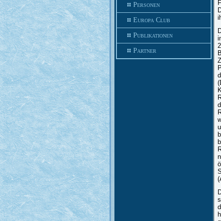
F
Personen
D
i
Europa Club
D
Publikationen
i
2
Partner
B
Z
P
d
(
K
R
d
R
w
u
b
b
R
n
ö
S
(
D
s
d
h