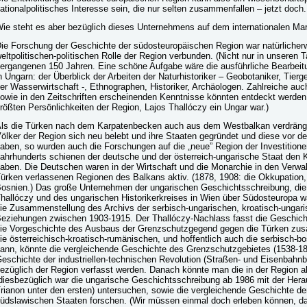
ationalpolitisches Interesse sein, die nur selten zusammenfallen – jetzt doch.
ie steht es aber bezüglich dieses Unternehmens auf dem internationalen Ma
ie Forschung der Geschichte der südosteuropäischen Region war natürlicher
eltpolitischen-politischen Rolle der Region verbunden. (Nicht nur in unseren 
ergangenen 150 Jahren. Eine schöne Aufgabe wäre die ausführliche Bearbeit
n Ungarn: der Überblick der Arbeiten der Naturhistoriker – Geobotaniker, Tier
er Wasserwirtschaft -, Ethnographen, Historiker, Archäologen. Zahlreiche auc
owie in den Zeitschriften erscheinenden Kenntnisse könnten entdeckt werden.
rößten Persönlichkeiten der Region, Lajos Thallóczy ein Ungar war.)
ls die Türken nach dem Karpatenbecken auch aus dem Westbalkan verdrängt
ölker der Region sich neu belebt und ihre Staaten gegründet und diese vor de
aben, so wurden auch die Forschungen auf die „neue” Region der Investitio
ahrhunderts schienen der deutsche und der österreich-ungarische Staat de
aben. Die Deutschen waren in der Wirtschaft und die Monarchie in den Verw
ürken verlassenen Regionen des Balkans aktiv. (1878, 1908: die Okkupation,
osnien.) Das große Unternehmen der ungarischen Geschichtsschreibung, die 
hallóczy und des ungarischen Historikerkreises in Wien über Südosteuropa w
ie Zusammenstellung des Archivs der serbisch-ungarischen, kroatisch-ungar
eziehungen zwischen 1903-1915. Der Thallóczy-Nachlass fasst die Geschicht
ie Vorgeschichte des Ausbaus der Grenzschutzgegend gegen die Türken zu
ie österreichisch-kroatisch-rumänischen, und hoffentlich auch die serbisch-bo
ann, könnte die vergleichende Geschichte des Grenzschutzgebietes (1538-18
eschichte der industriellen-technischen Revolution (Straßen- und Eisenbahnb
ezüglich der Region verfasst werden. Danach könnte man die in der Region a
diesbezüglich war die ungarische Geschichtsschreibung ab 1986 mit der Her
rianon unter den ersten) untersuchen, sowie die vergleichende Geschichte d
üdslawischen Staaten forschen. (Wir müssen einmal doch erleben können, da