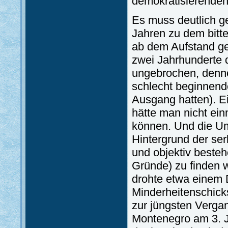
demokratisierenden
Es muss deutlich g
Jahren zu dem bitte
ab dem Aufstand ge
zwei Jahrhunderte d
ungebrochen, denno
schlecht beginnend
Ausgang hatten). E
hätte man nicht ei
können. Und die Um
Hintergrund der se
und objektiv besteh
Gründe) zu finden 
drohte etwa einem D
Minderheitenschicks
zur jüngsten Verga
Montenegro am 3. J