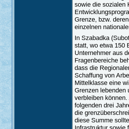
sowie die sozialen 
Entwicklungsprogra
Grenze, bzw. deren
einzelnen nationale
In Szabadka (Subot
statt, wo etwa 150 
Unternehmer aus de
Fragenbereiche beh
dass die Regionale
Schaffung von Arbei
Mittelklasse eine wi
Grenzen lebenden u
verbleiben können. 
folgenden drei Jah
die grenzüberschre
diese Summe sollte
Infrastruktur sowi