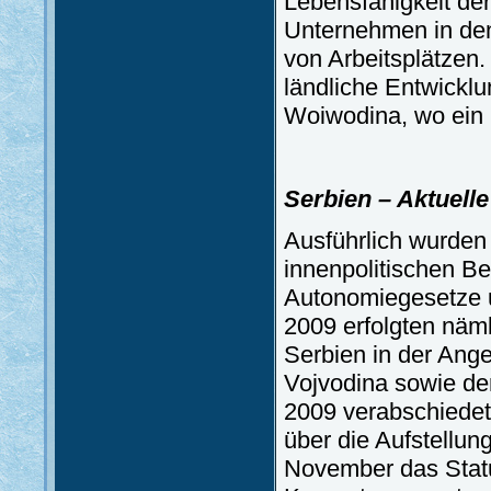
Lebensfähigkeit de
Unternehmen in de
von Arbeitsplätzen.
ländliche Entwicklu
Woiwodina, wo ein 
Serbien – Aktuell
Ausführlich wurden 
innenpolitischen B
Autonomiegesetze u
2009 erfolgten näml
Serbien in der Ange
Vojvodina sowie de
2009 verabschiede
über die Aufstellun
November das Statu