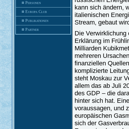
Personen
kann sich ändern, 
Europa Club
italienischen Energ
Publikationen
Stream, gebaut wir
Partner
Die Verwirklichung
Erklärung im Frühli
Milliarden Kubikmet
mehreren Ursachen 
finanziellen Quellen
komplizierte Leitun
steht Moskau zur Ve
allem das ab Juli 
des GDP – die dara
hinter sich hat. Ei
voraussagen, und 
europäischen Gasma
sich der Gasverbra