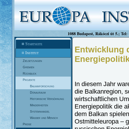
1088 Budapest, Rákóczi út 5.; Tel:
Startseite
Entwicklung d
Institut
Energiepoliti
Zielsetzungen
Gremien
Rückblick
Projekte
In diesem Jahr ware
Balkanforschung
die Balkanregion,
Donauraum
wirtschaftlichen Um
Historische Versöhnung
Energiepolitik die 
Minderheiten
Systemwandel
dem Balkan spielen
Wasser und Mensch
Ostmitteleuropa – g
Preise
russischen Energie