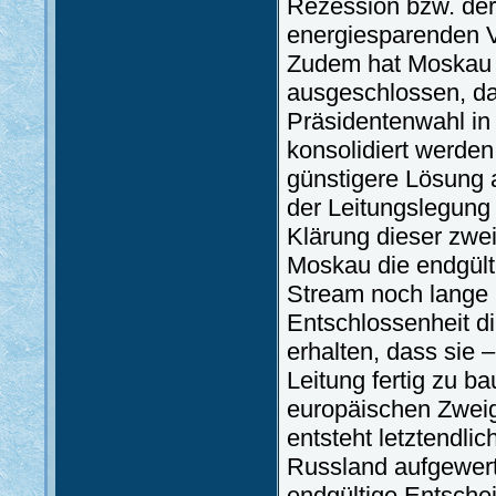
Rezession bzw. der
energiesparenden V
Zudem hat Moskau b
ausgeschlossen, das
Präsidentenwahl in
konsolidiert werde
günstigere Lösung 
der Leitungslegung
Klärung dieser zwei
Moskau die endgült
Stream noch lange 
Entschlossenheit di
erhalten, dass sie 
Leitung fertig zu b
europäischen Zweige
entsteht letztendlic
Russland aufgewerte
endgültige Entsche