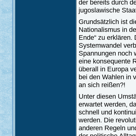
der bereits durch d
jugoslawische Staat
Grundsätzlich ist 
Nationalismus in de
Ende“ zu erklären.
Systemwandel verbu
Spannungen noch we
eine konsequente R
überall in Europa ve
bei den Wahlen in v
an sich reißen?!
Unter diesen Umst
erwartet werden, d
schnell und kontinui
werden. Die revolu
anderen Regeln und
der politische Allt