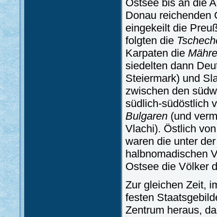
Ostsee bis an die A
Donau reichenden G
eingekeilt die Preu
folgten die
Tschech
Karpaten die
Mähr
siedelten dann Deu
Steiermark) und Sl
zwischen den südwe
südlich-südöstlich
Bulgaren
(und vermu
Vlachi). Östlich vo
waren die unter de
halbnomadischen Vö
Ostsee die Völker 
Zur gleichen Zeit, 
festen Staatsgebilde
Zentrum heraus, da