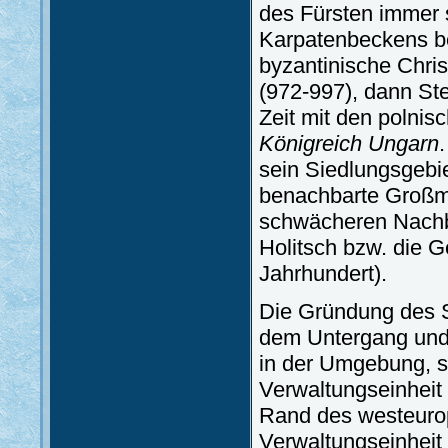
des Fürsten immer 
Karpatenbeckens beg
byzantinische Chri
(972-997), dann St
Zeit mit den polni
Königreich Ungarn
sein Siedlungsgebi
benachbarte Großma
schwächeren Nachba
Holitsch bzw. die G
Jahrhundert).
Die Gründung des 
dem Untergang und 
in der Umgebung, so
Verwaltungseinheit
Rand des westeurop
Verwaltungseinheit 