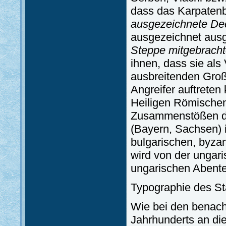
dass das Karpatenb
ausgezeichnete De
ausgezeichnet ausg
Steppe mitgebrachte
ihnen, dass sie al
ausbreitenden Groß
Angreifer auftrete
Heiligen Römischen
Zusammenstößen d
(Bayern, Sachsen) 
bulgarischen, byza
wird von der ungari
ungarischen Abente
Typographie des St
Wie bei den benach
Jahrhunderts an die