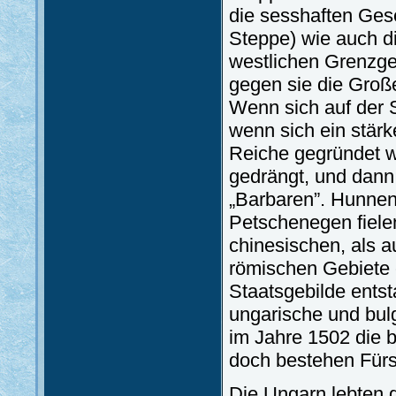
die sesshaften Ges
Steppe) wie auch d
westlichen Grenzge
gegen sie die Groß
Wenn sich auf der 
wenn sich ein stä
Reiche gegründet 
gedrängt, und dann 
„Barbaren”. Hunnen
Petschenegen fielen
chinesischen, als a
römischen Gebiete 
Staatsgebilde entst
ungarische und bulg
im Jahre 1502 die 
doch bestehen Fürs
Die Ungarn lebten g