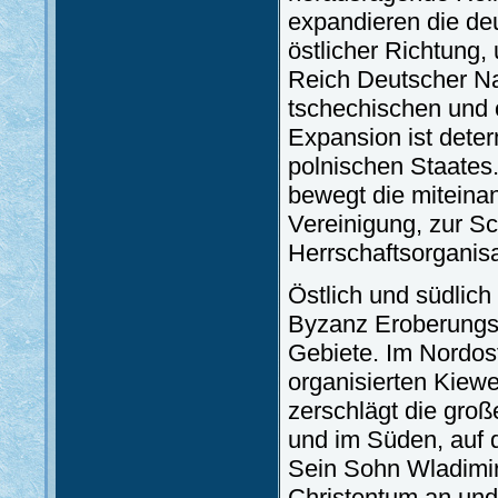
expandieren die de
östlicher Richtung,
Reich Deutscher Na
tschechischen und 
Expansion ist dete
polnischen Staates
bewegt die mitein
Vereinigung, zur S
Herrschaftsorganisa
Östlich und südlich
Byzanz Eroberungsf
Gebiete. Im Nordos
organisierten Kiew
zerschlägt die gro
und im Süden, auf d
Sein Sohn Wladimir
Christentum an und