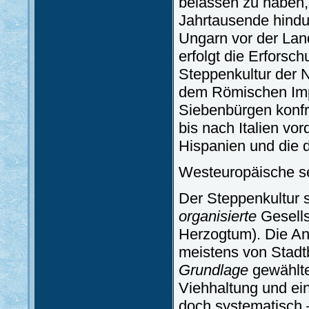
belassen zu haben,
Jahrtausende hindu
Ungarn vor der La
erfolgt die Erforsc
Steppenkultur der 
dem Römischen Imp
Siebenbürgen konfro
bis nach Italien vor
Hispanien und die 
Westeuropäische se
Der Steppenkultur 
organisierte
Gesells
Herzogtum). Die A
meistens von Stad
Grundlage
gewählte
Viehhaltung und ei
doch systematisch 