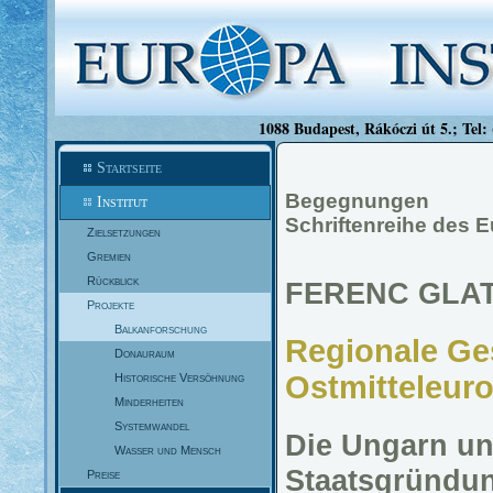
1088 Budapest, Rákóczi út 5.; Tel:
Startseite
Begegnungen
Institut
Schriftenreihe des E
Zielsetzungen
Gremien
Rückblick
FERENC GLA
Projekte
Balkanforschung
Regionale Ge
Donauraum
Ostmitteleur
Historische Versöhnung
Minderheiten
Systemwandel
Die Ungarn und
Wasser und Mensch
Staatsgründu
Preise