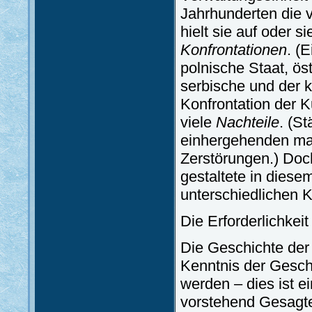
Jahrhunderten die v
hielt sie auf oder 
Konfrontationen
. (
polnische Staat, ö
serbische und der k
Konfrontation der K
viele
Nachteile
. (S
einhergehenden ma
Zerstörungen.) Doch
gestaltete in dies
unterschiedlichen 
Die Erforderlichkei
Die Geschichte der
Kenntnis der Gesch
werden – dies ist 
vorstehend Gesagte