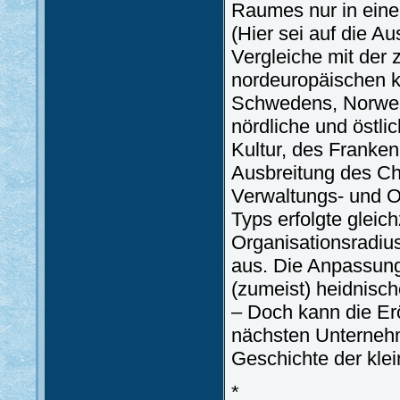
Raumes nur in einem
(Hier sei auf die A
Vergleiche mit der
nordeuropäischen k
Schwedens, Norweg
nördliche und östl
Kultur, des Franken
Ausbreitung des Ch
Verwaltungs- und O
Typs erfolgte gleich
Organisationsradius
aus. Die Anpassung
(zumeist) heidnisch
– Doch kann die Er
nächsten Unternehm
Geschichte der kle
*