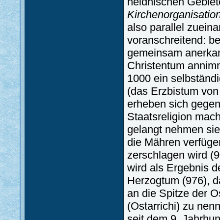
heidnischen Gebiet
Kirchenorganisatio
also parallel zuei
voranschreitend: be
gemeinsam anerkann
Christentum annimm
1000 ein selbständ
(das Erzbistum von
erheben sich gegen
Staatsreligion mac
gelangt nehmen sie 
die Mähren verfüge
zerschlagen wird (9
wird als Ergebnis 
Herzogtum (976), d
an die Spitze der 
(Ostarrichi) zu nen
seit dem 9. Jahrhu