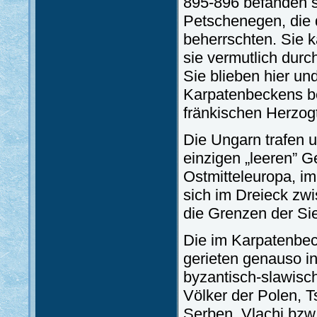
895-896 befanden si
Petschenegen, die 
beherrschten. Sie
sie vermutlich durc
Sie blieben hier un
Karpatenbeckens b
fränkischen Herzog
Die Ungarn trafen 
einzigen „leeren” 
Ostmitteleuropa, im
sich im Dreieck zw
die Grenzen der Sie
Die im Karpatenb
gerieten genauso in
byzantisch-slawisch
Völker der Polen, 
Serben, Vlachi bzw.