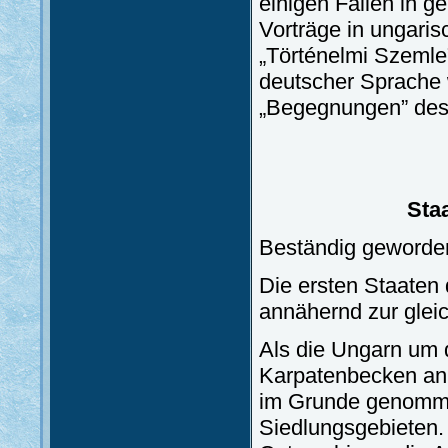
einigen Fällen in g
Vorträge in ungaris
„Történelmi Szemle”
deutscher Sprache 
„Begegnungen” des 
Sta
Beständig geworde
Die ersten Staaten
annähernd zur gleic
Als die Ungarn um 
Karpatenbecken ank
im Grunde genommen
Siedlungsgebieten.