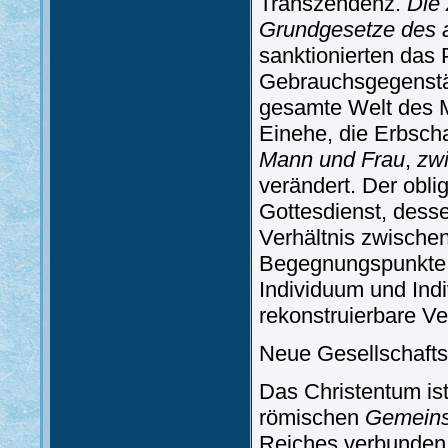
Transzendenz.
Die 
Grundgesetze des a
sanktionierten das 
Gebrauchsgegenstän
gesamte Welt des 
Einehe, die Erbscha
Mann und Frau
,
zwi
verändert. Der obli
Gottesdienst, dess
Verhältnis zwischen
Begegnungspunkte 
Individuum und Ind
rekonstruierbare V
Neue Gesellschafts
Das Christentum is
römischen
Gemeinsc
Reiches verbunden.