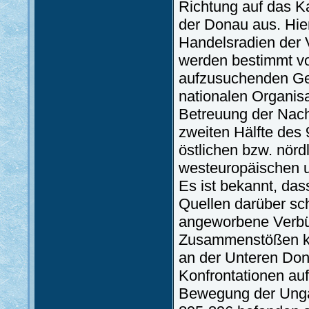
Richtung auf das K
der Donau aus. Hie
Handelsradien der 
werden bestimmt vo
aufzusuchenden Ge
nationalen Organisa
Betreuung der Nachf
zweiten Hälfte des
östlichen bzw. nör
westeuropäischen un
Es ist bekannt, das
Quellen darüber sch
angeworbene Verbün
Zusammenstößen kä
an der Unteren Don
Konfrontationen auf
Bewegung der Unga