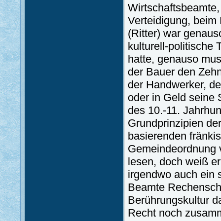
Wirtschaftsbeamte,
Verteidigung, beim 
(Ritter) war genaus
kulturell-politische 
hatte, genauso muss
der Bauer den Zehn
der Handwerker, der
oder in Geld seine
des 10.-11. Jahrhun
Grundprinzipien der
basierenden fränki
Gemeindeordnung v
lesen, doch weiß er
irgendwo auch ein s
Beamte Rechenschaf
Berührungskultur d
Recht noch zusamm