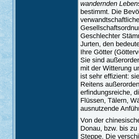
wandernden Leben
bestimmt. Die Bevöl
verwandtschaftlich
Gesellschaftsordnu
Geschlechter Stämme
Jurten, den bedeute
Ihre Götter (Götte
Sie sind außerorden
mit der Witterung 
ist sehr effizient: 
Reitens außerordent
erfindungsreiche, d
Flüssen, Tälern, 
ausnutzende Anführ
Von der chinesisch
Donau, bzw. bis zu 
Steppe. Die versc