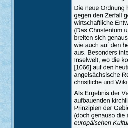
Die neue Ordnung h
gegen den Zerfall ge
wirtschaftliche Ent
(Das Christentum u
breiten sich genau
wie auch auf den 
aus. Besonders inter
Inselwelt, wo die k
[1066] auf den heut
angelsächsische Re
christliche und Wi
Als Ergebnis der Ve
aufbauenden kirchl
Prinzipien der Gebi
(doch genauso die 
europäischen Kultu