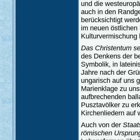
und die westeuropä
auch in den Randg
berücksichtigt werd
im neuen östlichen 
Kulturvermischung b
Das Christentum se
des Denkens der bek
Symbolik, in lateini
Jahre nach der Grü
ungarisch auf uns g
Marienklage zu uns.
aufbrechenden bal
Pusztavölker zu er
Kirchenliedern auf 
Auch von der
Staat
römischen Ursprun