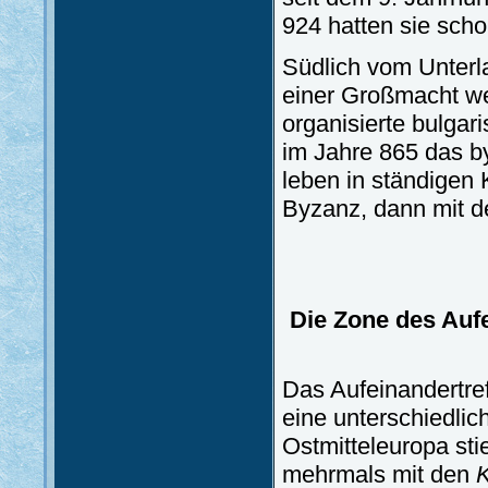
924 hatten sie scho
Südlich vom Unterla
einer Großmacht we
organisierte bulgar
im Jahre 865 das b
leben in ständigen 
Byzanz, dann mit d
Die Zone des Aufe
Das Aufeinandertref
eine unterschiedli
Ostmitteleuropa sti
mehrmals mit den
K