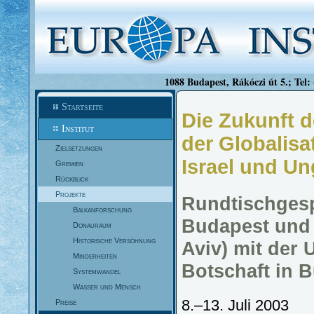
1088 Budapest, Rákóczi út 5.; Tel:
Startseite
Die Zukunft d
Institut
der Globalisa
Zielsetzungen
Israel und Un
Gremien
Rückblick
Projekte
Rundtischgesp
Balkanforschung
Budapest und 
Donauraum
Historische Versöhnung
Aviv) mit der 
Minderheiten
Botschaft in 
Systemwandel
Wasser und Mensch
8.–13. Juli 2003
Preise