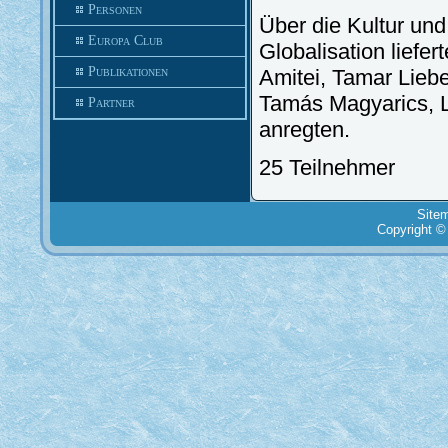
Personen
Über die Kultur und
Europa Club
Globalisation liefe
Publikationen
Amitei, Tamar Liebe
Tamás Magyarics, Lá
Partner
anregten.
25 Teilnehmer
Site
Copyright ©