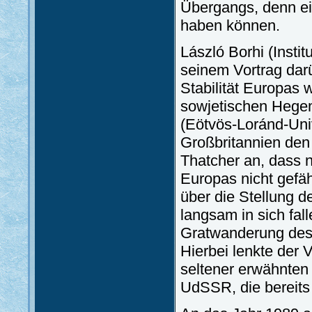
Übergangs, denn ein
haben können.
László Borhi (Insti
seinem Vortrag dar
Stabilität Europas w
sowjetischen Hegem
(Eötvös-Loránd-Univ
Großbritannien den
Thatcher an, dass nä
Europas nicht gefäh
über die Stellung d
langsam in sich fa
Gratwanderung des 
Hierbei lenkte der 
seltener erwähnten 
UdSSR, die bereits 