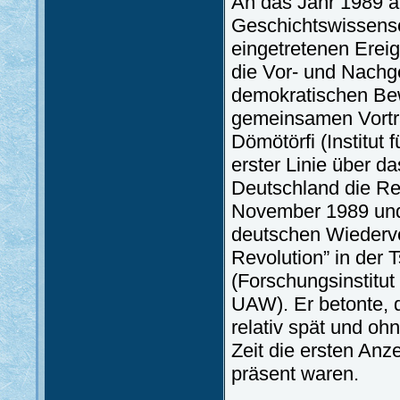
An das Jahr 1989 a
Geschichtswissensc
eingetretenen Ereig
die Vor- und Nachg
demokratischen Be
gemeinsamen Vortr
Dömötörfi (Institut
erster Linie über d
Deutschland die Re
November 1989 und
deutschen Wiederve
Revolution” in der 
(Forschungsinstitut
UAW). Er betonte, 
relativ spät und oh
Zeit die ersten Anz
präsent waren.