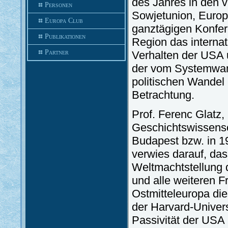
des Jahres in den 
Personen
Sowjetunion, Europ
Europa Club
ganztägigen Konfer
Publikationen
Region das internat
Partner
Verhalten der USA 
der vom Systemwande
politischen Wandel
Betrachtung.
Prof. Ferenc Glatz, 
Geschichtswissensc
Budapest bzw. in 1
verwies darauf, da
Weltmachtstellung 
und alle weiteren 
Ostmitteleuropa die
der Harvard-Univers
Passivität der USA 