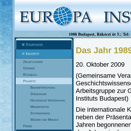
1088 Budapest, Rákóczi út 5.; Tel:
Startseite
Das Jahr 198
Institut
Zielsetzungen
20. Oktober 2009
Gremien
(Gemeinsame Verans
Rückblick
Projekte
Geschichtswissensch
Balkanforschung
Arbeitsgruppe zur
Donauraum
Instituts Budapest)
Historische Versöhnung
Minderheiten
Die internationale 
Systemwandel
neben der Präsenta
Wasser und Mensch
Jahren begonnenen 
Preise