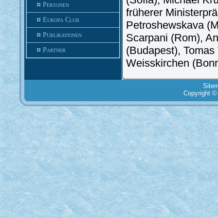
Personen
früherer Ministerpr
Europa Club
Petroshewskava (Mo
Publikationen
Scarpani (Rom), An
(Budapest), Tomas 
Partner
Weisskirchen (Bonn
Site
Copyright ©