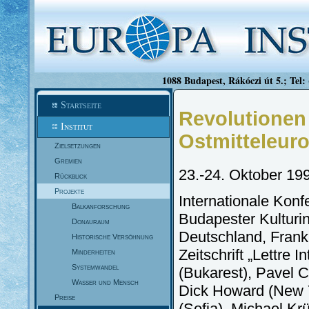
1088 Budapest, Rákóczi út 5.; Tel:
Startseite
Revolutionen
Institut
Ostmitteleur
Zielsetzungen
Gremien
23.-24. Oktober 19
Rückblick
Projekte
Internationale Kon
Balkanforschung
Budapester Kulturin
Donauraum
Deutschland, Frank
Historische Versöhnung
Zeitschrift „Lettre
Minderheiten
Systemwandel
(Bukarest), Pavel 
Wasser und Mensch
Dick Howard (New Y
Preise
(Sofia), Michael K