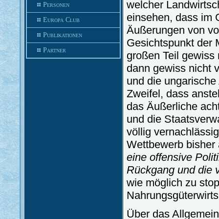
welcher Landwirtsch
Personen
einsehen, dass im 
Europa Club
Äußerungen von vor
Publikationen
Gesichtspunkt der M
Partner
großen Teil gewiss
dann gewiss nicht 
und die ungarische A
Zweifel, dass anste
das Äußerliche acht
und die Staatsverw
völlig vernachlässi
Wettbewerb bisher 
eine offensive Poli
Rückgang und die v
wie möglich zu sto
Nahrungsgüterwirts
Über das Allgemein