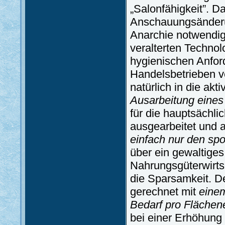
„Salonfähigkeit”. Da
Anschauungsänderun
Anarchie notwendig
veralterten Technol
hygienischen Anfor
Handelsbetrieben v
natürlich in die akt
Ausarbeitung eine
für die hauptsächli
ausgearbeitet und 
einfach nur den sp
über ein gewaltige
Nahrungsgüterwirtsc
die Sparsamkeit. D
gerechnet mit
einem
Bedarf pro Flächene
bei einer Erhöhung 