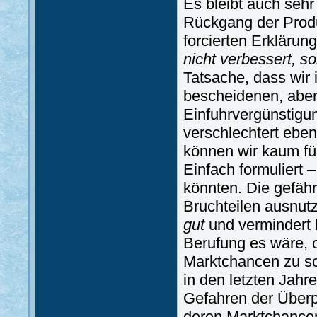
Es bleibt auch sehr
Rückgang der Produ
forcierten Erklärun
nicht verbessert, s
Tatsache, dass wir 
bescheidenen, abe
Einfuhrvergünstigu
verschlechtert eben
können wir kaum fü
Einfach formuliert 
könnten. Die gefähr
Bruchteilen ausnut
gut
und vermindert 
Berufung es wäre, 
Marktchancen zu sc
in den letzten Jah
Gefahren der Überp
deren Marktchancen