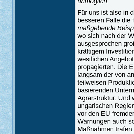
unmöglich.
Für uns ist also in
besseren Falle die
maßgebende Beispi
wo sich nach der W
ausgesprochen großb
kräftigem Investiti
westlichen Angebot
propagierten. Die 
langsam der von an
teilweisen Produkt
basierenden Untern
Agrarstruktur. Und 
ungarischen Regier
vor den EU-fremde
Warnungen auch son
Maßnahmen trafen, h