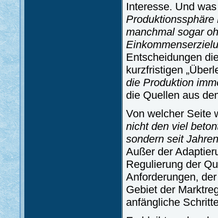
Interesse. Und was v
Produktionssphäre
manchmal sogar ohn
Einkommenserzielun
Entscheidungen die
kurzfristigen „Über
die Produktion imme
die Quellen aus d
Von welcher Seite w
nicht den viel beto
sondern seit Jahre
Außer der Adaptieru
Regulierung der Qua
Anforderungen, der
Gebiet der Marktre
anfängliche Schritt