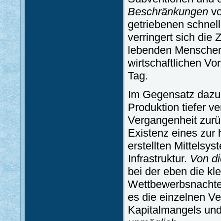
Beschränkungen
vo
getriebenen schnel
verringert sich die
lebenden Menschen 
wirtschaftlichen Vo
Tag.
Im Gegensatz dazu 
Produktion tiefer v
Vergangenheit zurüc
Existenz eines zur 
erstellten Mittelsy
Infrastruktur.
Von di
bei der eben die k
Wettbewerbsnachtei
es die einzelnen V
Kapitalmangels un