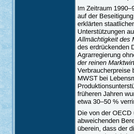
Im Zeitraum 1990–94
auf der Beseitigu
erklärten staatlich
Unterstützungen au
Allmächtigkeit des
des erdrückenden D
Agrarregierung ohn
der reinen Marktwirt
Verbraucherpreise 
MWST bei Lebensmitt
Produktionsunterst
früheren Jahren wu
etwa 30–50 % verri
Die von der OECD 
abweichenden Berec
überein, dass der d