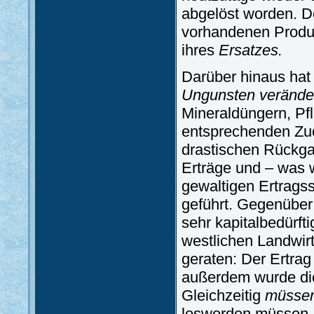
abgelöst worden. De
vorhandenen Produk
ihres
Ersatzes.
Darüber hinaus hat
Ungunsten veränder
Mineraldüngern, Pf
entsprechenden Zuc
drastischen Rückgan
Erträge und – was 
gewaltigen Ertrags
geführt. Gegenüber
sehr kapitalbedürft
westlichen Landwir
geraten: Der Ertrag
außerdem wurde di
Gleichzeitig
müssen
loswerden müssen