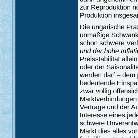
zur Reproduktion n
Produktion insgesam
Die ungarische Prax
unmäßige Schwankun
schon schwere Verl
und der hohe Inflat
Preisstabilität allei
oder der Saisonalit
werden darf – dem 
bedeutende Einspar
zwar völlig offensich
Marktverbindungen,
Verträge und der A
Interesse eines jed
schwere Unverantwo
Markt dies alles vo