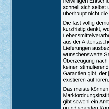
freiwilligen Entschl
schnell sich selbst
überhaupt nicht die
Die fast völlig demo
kurzfristig denkt, 
Lebensmittelverarb
aus der Aktentasch
Lieferungen ausbeza
wünschenswerte Se
Überzeugung nach 
keinen stimulierend
Garantien gibt, der
existieren aufhören
Das meiste können 
Marktordnungsinsti
gibt sowohl ein Amt
grundlegenden Korr