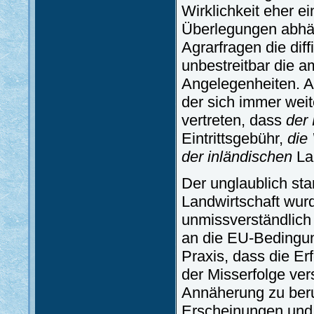
Wirklichkeit eher ei
Überlegungen abhäng
Agrarfragen die diff
unbestreitbar die am
Angelegenheiten. Au
der sich immer weit
vertreten, dass
der 
Eintrittsgebühr,
die
der inländischen
Lan
Der unglaublich sta
Landwirtschaft wur
unmissverständlich
an die EU-Bedingung
Praxis, dass die E
der Misserfolge vers
Annäherung zu beruf
Erscheinungen und 