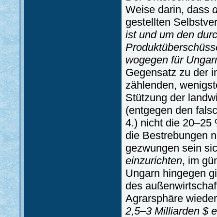
Weise darin, dass
gestellten Selbstv
ist und um den durc
Produktüberschüss
wogegen für Ungarn 
Gegensatz zu der i
zählenden, wenigst
Stützung der landwi
(entgegen den fal
4.) nicht die 20–25
die Bestrebungen n
gezwungen sein sic
einzurichten
, im gü
Ungarn hingegen gi
des außenwirtschaft
Agrarsphäre wieder 
2,5–3 Milliarden $ e