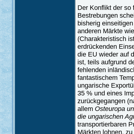
Der Konflikt der so
Bestrebungen schei
bisherig einseitige
anderen Märkte wi
(Charakteristisch is
erdrückenden Einsei
die EU wieder auf 
ist, teils aufgrund
fehlenden inländis
fantastischem Temp
ungarische Exportü
35 % und eines Im
zurückgegangen (n
allem
Osteuropa un
die ungarischen Ag
transportierbaren P
Märkten lohnen, zu 