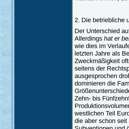
2. Die betriebliche
Der Unterschied auf
Allerdings
hat er b
wie dies im Verlau
letzten Jahre als Be
Zweckmäßigkeit of
seitens der Rechts
ausgesprochen droh
dominieren die Fami
Größenunterschied
Zehn- bis Fünfzehn
Produktionsvolumen
westlichen Teil Euro
die aber schon seit
Subventionen und ör