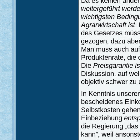
Da es keinen ande
weitergeführt werd
wichtigsten Bedingu
Agrarwirtschaft ist
.
des Gesetzes müsse
gezogen, dazu aber
Man muss auch aufh
Produktenrate, die 
Die
Preisgarantie i
Diskussion, auf wel
objektiv schwer zu 
In Kenntnis unserer
bescheidenes Einkom
Selbstkosten gehen,
Einbeziehung
entsp
die Regierung „das
kann”, weil ansonst