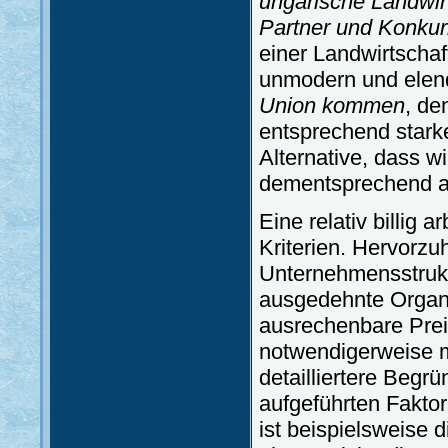
ungarische Landwir
Partner und Konkur
einer Landwirtschaf
unmodern und elend
Union kommen
, de
entsprechend starke
Alternative, dass w
dementsprechend 
Eine relativ billig 
Kriterien. Hervorzu
Unternehmensstrukt
ausgedehnte Organi
ausrechenbare Prei
notwendigerweise 
detailliertere Begr
aufgeführten Fakt
ist beispielsweise 