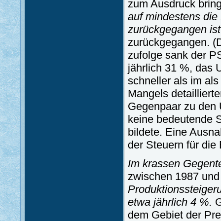
zum Ausdruck brin
auf mindestens die H
zurückgegangen ist
zurückgegangen. (
zufolge sank der P
jährlich 31 %, das
schneller als im a
Mangels detaillier
Gegenpaar zu den U
keine bedeutende S
bildete. Eine Ausn
der Steuern für die
Im krassen Gegente
zwischen 1987 und
Produktionssteiger
etwa jährlich 4 %.
G
dem Gebiet der Prei