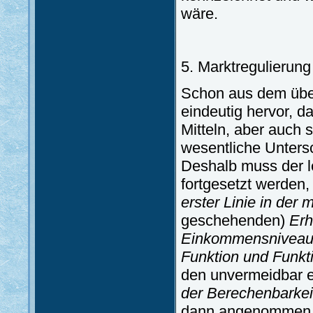
wäre.
5. Marktregulierung
Schon aus dem über
eindeutig hervor, 
Mitteln, aber auch 
wesentliche Unters
Deshalb muss der l
fortgesetzt werden
erster Linie in der
geschehenden)
Er
Einkommensniveaus l
Funktion und Funkt
den unvermeidbar e
der Berechenbarkei
dann angenommen 