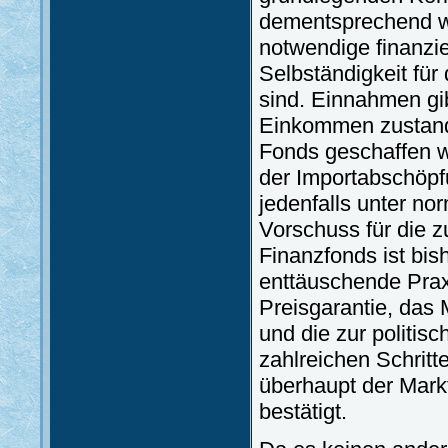
dementsprechend we
notwendige finanzi
Selbständigkeit für
sind. Einnahmen gib
Einkommen zustand
Fonds geschaffen w
der Importabschöpf
jedenfalls unter n
Vorschuss für die 
Finanzfonds ist bish
enttäuschende Praxi
Preisgarantie, das
und die zur politis
zahlreichen Schrit
überhaupt der Markt
bestätigt.