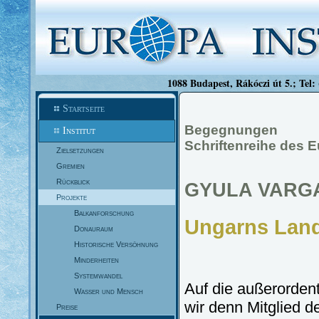
1088 Budapest, Rákóczi út 5.; Tel:
Startseite
Begegnungen
Institut
Schriftenreihe des E
Zielsetzungen
Gremien
Rückblick
GYULA VARG
Projekte
Balkanforschung
Ungarns Land
Donauraum
Historische Versöhnung
Minderheiten
Systemwandel
Auf die außerordent
Wasser und Mensch
wir denn Mitglied 
Preise