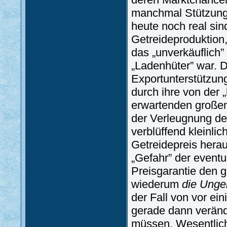
manchmal Stützung
heute noch real sin
Getreideproduktion,
das „unverkäuflich”
„Ladenhüter” war. D
Exportunterstützung
durch ihre von der
erwartenden großen
der Verleugnung de
verblüffend kleinli
Getreidepreis herau
„Gefahr” der eventue
Preisgarantie den g
wiederum
die Ungel
der Fall von vor ei
gerade dann veränd
müssen. Wesentlich