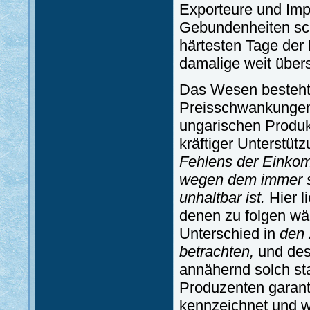
Exporteure und Imp
Gebundenheiten sch
härtesten Tage der 
damalige weit übers
Das Wesen besteht 
Preisschwankungen 
ungarischen Produk
kräftiger Unterstü
Fehlens der Einkom
wegen dem immer st
unhaltbar ist.
Hier l
denen zu folgen wä
Unterschied in
den 
betrachten,
und desh
annähernd solch st
Produzenten garant
kennzeichnet und w