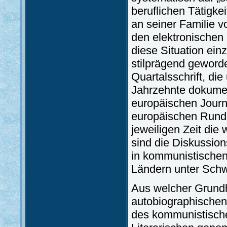
beruflichen Tätigke
an seiner Familie v
den elektronischen 
diese Situation ein
stilprägend geword
Quartalsschrift, di
Jahrzehnte dokument
europäischen Journa
europäischen Runds
jeweiligen Zeit di
sind die Diskussio
in kommunistischen
Ländern unter Schw
Aus welcher Grundh
autobiographischen 
des kommunistisch