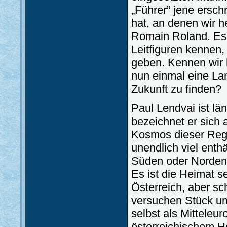
„Führer” jene ersc
hat, an denen wir h
Romain Roland. Es l
Leitfiguren kennen,
geben. Kennen wir h
nun einmal eine La
Zukunft zu finden?
Paul Lendvai ist l
bezeichnet er sich 
Kosmos dieser Regio
unendlich viel enth
Süden oder Norden 
Es ist die Heimat s
Österreich, aber sc
versuchen Stück um
selbst als Mitteleu
österreichischem He