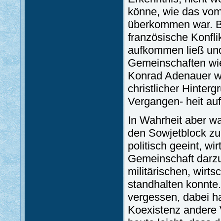
könne, wie das vom
überkommen war. Be
französische Konfl
aufkommen ließ und
Gemeinschaften wie
Konrad Adenauer wa
christlicher Hinterg
Vergangen- heit au
In Wahrheit aber wa
den Sowjetblock zu
politisch geeint, wi
Gemeinschaft darz
militärischen, wirt
standhalten konnte.
vergessen, dabei h
Koexistenz andere 