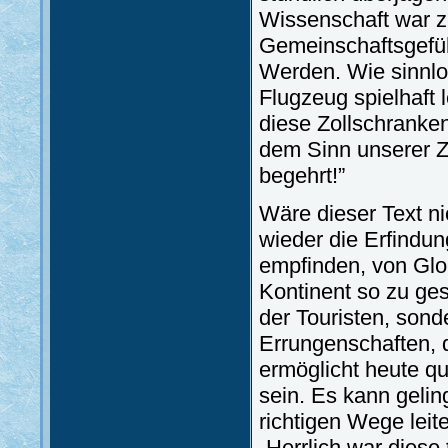
Wissenschaft war z
Gemeinschaftsgefüh
Werden. Wie sinnlo
Flugzeug spielhaft l
diese Zollschranke
dem Sinn unserer Ze
begehrt!”
Wäre dieser Text ni
wieder die Erfindun
empfinden, von Glob
Kontinent so zu ges
der Touristen, sond
Errungenschaften, 
ermöglicht heute qua
sein. Es kann gelin
richtigen Wege leit
„Herrlich war diese