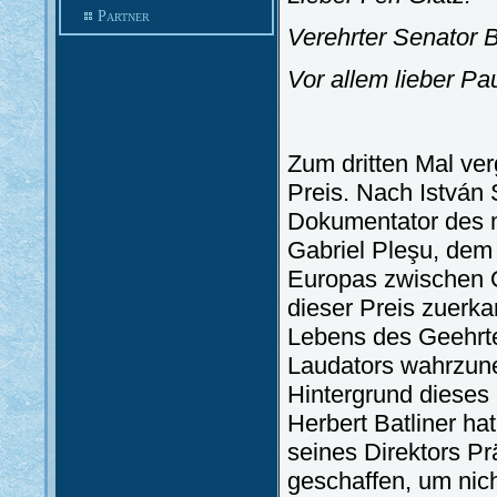
Partner
Verehrter Senator B
Vor allem lieber Pa
Zum dritten Mal ver
Preis. Nach István
Dokumentator des 
Gabriel Pleşu, dem S
Europas zwischen O
dieser Preis zuerka
Lebens des Geehrten
Laudators wahrzun
Hintergrund dieses
Herbert Batliner hat
seines Direktors Pr
geschaffen, um nic