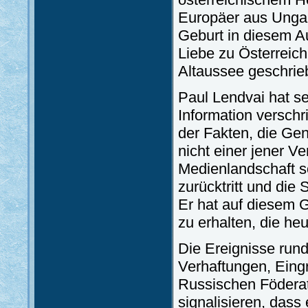
Europäer aus Ungarn
Geburt in diesem A
Liebe zu Österreich
Altaussee geschrie
Paul Lendvai hat se
Information verschr
der Fakten, die Gena
nicht einer jener V
Medienlandschaft so
zurücktritt und die 
Er hat auf diesem G
zu erhalten, die he
Die Ereignisse run
Verhaftungen, Eingr
Russischen Föderat
signalisieren, dass