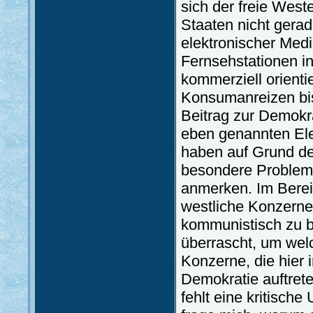
sich der freie Wes
Staaten nicht gera
elektronischer Med
Fernsehstationen i
kommerziell orienti
Konsumanreizen bis
Beitrag zur Demokra
eben genannten Ele
haben auf Grund der
besondere Problemat
anmerken. Im Bereic
westliche Konzerne
kommunistisch zu b
überrascht, um wel
Konzerne, die hier 
Demokratie auftret
fehlt eine kritisch