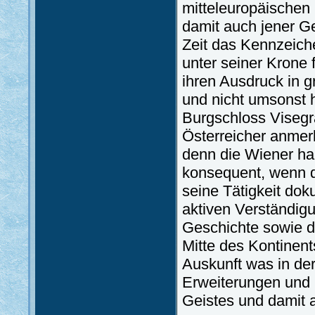
mitteleuropäischen
damit auch jener G
Zeit das Kennzeich
unter seiner Krone fü
ihren Ausdruck in g
und nicht umsonst 
Burgschloss Visegra
Österreicher anmerk
denn die Wiener hab
konsequent, wenn d
seine Tätigkeit dok
aktiven Verständig
Geschichte sowie d
Mitte des Kontinents
Auskunft was in der
Erweiterungen und 
Geistes und damit