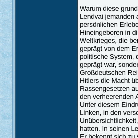
Warum diese grunds
Lendvai jemanden 
persönlichen Erleb
Hineingeboren in d
Weltkrieges, die ber
geprägt von dem Erl
politische System, 
geprägt war, sonder
Großdeutschen Reich
Hitlers die Macht 
Rassengesetzen auc
den verheerenden 
Unter diesem Eindru
Linken, in den vers
Unübersichtlichkeit
hatten. In seinen 
Er bekennt sich zu