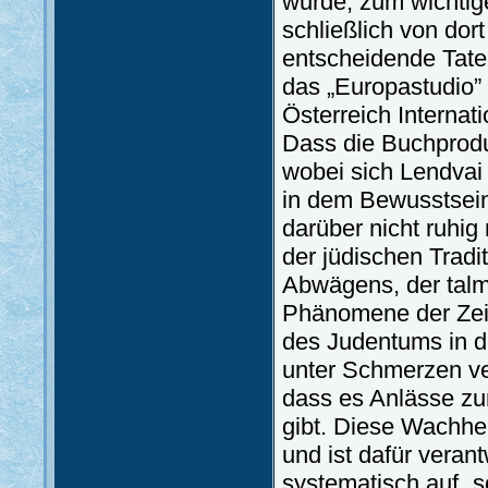
wurde, zum wichtige
schließlich von do
entscheidende Taten
das „Europastudio” 
Österreich Internat
Dass die Buchprodu
wobei sich Lendvai
in dem Bewusstsein
darüber nicht ruhig
der jüdischen Trad
Abwägens, der talm
Phänomene der Zeit,
des Judentums in de
unter Schmerzen ve
dass es Anlässe zu
gibt. Diese Wachhei
und ist dafür verant
systematisch auf „s