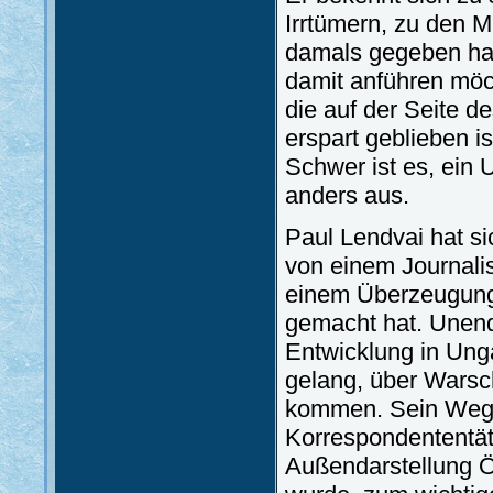
Irrtümern, zu den M
damals gegeben hat
damit anführen möc
die auf der Seite d
erspart geblieben is
Schwer ist es, ein 
anders aus.
Paul Lendvai hat si
von einem Journali
einem Überzeugungs
gemacht hat. Unendl
Entwicklung in Unga
gelang, über Warsc
kommen. Sein Weg f
Korrespondententäti
Außendarstellung Ös