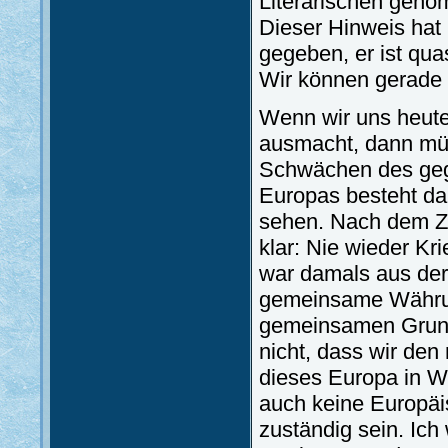
Literarischen geno
Dieser Hinweis hat 
gegeben, er ist quas
Wir können gerade d
Wenn wir uns heute
ausmacht, dann müs
Schwächen des geg
Europas besteht dar
sehen. Nach dem Z
klar: Nie wieder Kr
war damals aus der
gemeinsame Währun
gemeinsamen Grundl
nicht, dass wir de
dieses Europa in Wi
auch keine Europäi
zuständig sein. Ich