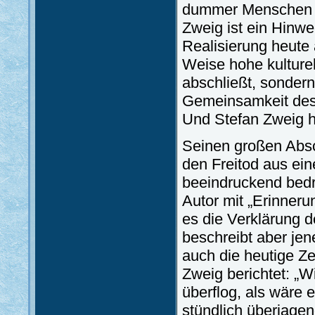
dummer Menschen ha
Zweig ist ein Hinwe
Realisierung heute 
Weise hohe kulturel
abschließt, sondern
Gemeinsamkeit des 
Und Stefan Zweig h
Seinen großen Abs
den Freitod aus ei
beeindruckend bedr
Autor mit „Erinneru
es die Verklärung d
beschreibt aber je
auch die heutige Ze
Zweig berichtet: „W
überflog, als wäre e
stündlich überjage