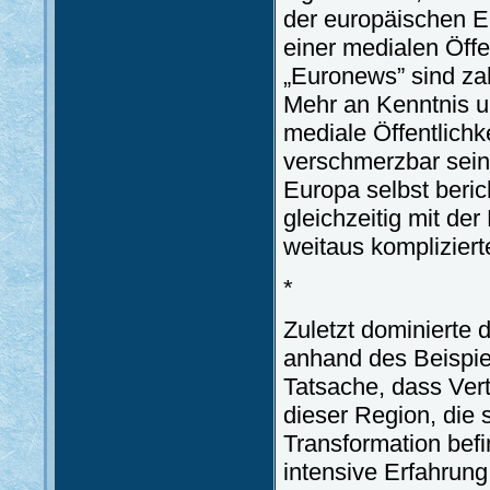
der europäischen En
einer medialen Öffe
„Euronews” sind za
Mehr an Kenntnis u
mediale Öffentlichk
verschmerzbar sein
Europa selbst beric
gleichzeitig mit de
weitaus kompliziert
*
Zuletzt dominierte d
anhand des Beispie
Tatsache, dass Ver
dieser Region, die 
Transformation befi
intensive Erfahrung