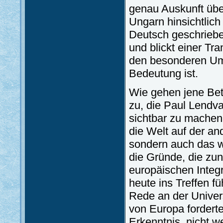
genau Auskunft übe
Ungarn hinsichtlich
Deutsch geschriebe
und blickt einer Tr
den besonderen Um
Bedeutung ist.
Wie gehen jene Bet
zu, die Paul Lendv
sichtbar zu machen.
die Welt auf der a
sondern auch das we
die Gründe, die zu
europäischen Integr
heute ins Treffen f
Rede an der Univers
von Europa fordert
Erkenntnis, nicht w