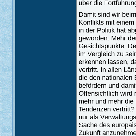
über die Fortführu
Damit sind wir bei
Konflikts mit einem
in der Politik hat 
geworden. Mehr den
Gesichtspunkte. Der
im Vergleich zu se
erkennen lassen, da
vertritt. In allen L
die den nationalen
befördern und dami
Offensichtlich wir
mehr und mehr die 
Tendenzen vertritt
nur als Verwaltungs
Sache des europäis
Zukunft anzunehme