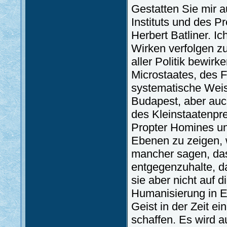
Gestatten Sie mir 
Instituts und des 
Herbert Batliner. I
Wirken verfolgen zu
aller Politik bewir
Microstaates, des F
systematische Weis
Budapest, aber auch
des Kleinstaatenpre
Propter Homines un
Ebenen zu zeigen,
mancher sagen, dass
entgegenzuhalte, da
sie aber nicht auf
Humanisierung in Eu
Geist in der Zeit ei
schaffen. Es wird 