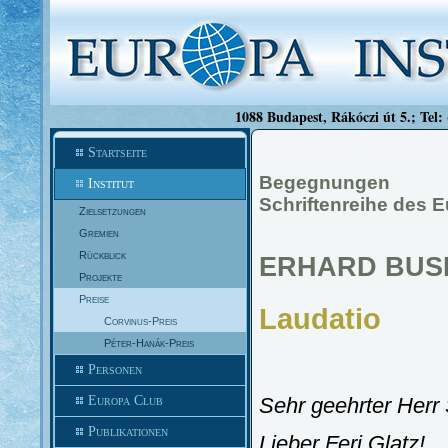
1088 Budapest, Rákóczi út 5.; Tel:
Startseite
Begegnungen
Institut
Schriftenreihe des E
Zielsetzungen
Gremien
Rückblick
ERHARD BUS
Projekte
Preise
Laudatio
Corvinus-Preis
Péter-Hanák-Preis
Personen
Europa Club
Sehr geehrter Herr 
Publikationen
Lieber Feri Glatz!