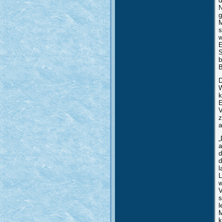
d
N
g
M
s
w
E
S
b
B
D
W
k
E
V
z
a
„
a
d
d
l
L
w
V
s
l
M
k