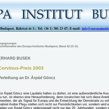
Budapest, Rákóczi út 5.; Tel: (36 1) 381 23 47; E-mail:
info@europainstit
egegnungen
chriftenreihe des Europa Institutes Budapest, Band 22:13–21.
ERHARD BUSEK
Corvinus-Preis 2003
Verleihung an Dr. Árpád Göncz
ür Árpád Göncz eine Laudatio halten zu dürfen, ist eine außerordentliche Au
u tun, ist ebenso eine Herausforderung, denn inzwischen hat sich diese Aner
rworben, der als Signal für Europa und die Entwicklung der Demokratie zu se
abriel Andrei Pleşu stellen sich nicht nur Persönlichkeiten vor, sondern wir
eben von Árpád Göncz widerspiegelt nicht nur das 20. Jahrhundert, sondern