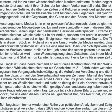
eiratete und ihn zu einer wissenschaftlichen Karriere animierte. Medea begeh
nd sie tötet auch nicht ihren Sohn, der bei einem Verkehrsunfall stirbt. Sie i
urchlebt sie Gefühle, die über die Zeiten und Kulturen unverändert geblieben s
mgangssprache und der klassische Text betonen den Gegensatz und gleichzei
ergangenheit und der Gegenwart, des Guten und des Bösen, des Mannes und
iese ungarische Medea ist in einer gewissen Weise ironisch, denn es gibt m
daptierung der Medea-Legende. Es wird eine spirituelle Frage in diesem Stück 
ersönlichen Beziehungen der handelnden Personen widerspiegelt. Extreme
erden sichtbar, wie sie nicht nur in der Antike, sondern erst recht in unserer
msonst spricht man bei einigen Ereignissen von einem antiken Drama. Die Ti
ls in diesem Stück ein Polizist ohne alle Umschweife der Medea meldet, das
erkehrsunfall gestorben ist. Als sie eine massive Dosis von Schlafpulvern 
tarken Wodkas nimmt, stellt sie fest „ich hätte das schon gestern tun sollen”
ie hier reflektiert wird – eine Widerspiegelung eines Zeitalters, das in der I
azismus und Stalinismus kannte. Ist daraus nicht eine Lehre für unsere Zeit
ie Tragik ist, dass heute niemand so recht diese Konfrontation mit den Wirkli
ber diese Wirklichkeiten nicht nur als Geschichte im 21. Jahrhundert weiterleb
ogenannten Vergangenheitsbewältigung, die Aufrufe zur Versöhnung und die Be
as ihre dazu, um auf den Seelenhaushalt unserer Zeit einen Mantel des Verw
s waren Persönlichkeiten wie Árpád Göncz, die uns jenes neue Europa gesch
einer neuen Wirklichkeit stellt und nicht so richtig dafür ein Konzept entwick
ich getan, aber ob es eine wirklich geistige Auseinandersetzung neben den 
iese Frage erleben wir jeden Tag. Europa tut sich schwer Bilanz zu ziehen, 
öncz, die uns eben dieses Europa neu geschenkt hat, das Recht hat, von d
ilanz einzufordern.
ich begeistern immer wieder eine Reihe von politischen Analytikern und Zeitg
ufsätzen jetzt versichern, dass 1989 und die Folgejahre einfach zu diesem 