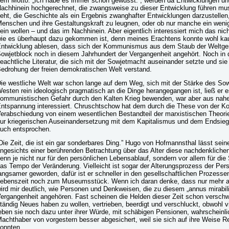
em Motto: „Ich habe es immer schon gewusst.”, werden da Entwicklungen un
achhinein hochgerechnet, die zwangsweise zu dieser Entwicklung führen muss
eht, die Geschichte als ein Ergebnis zwanghafter Entwicklungen darzustellen,
enschen und ihre Gestaltungskraft zu leugnen, oder ob nur manche ein wenig
ein wollen – und das im Nachhinein. Aber eigentlich interessiert mich das nicht
ie es überhaupt dazu gekommen ist, denn meines Erachtens konnte wohl ka
ntwicklung ablesen, dass sich der Kommunismus aus dem Staub der Weltge
owjetblock noch in diesem Jahrhundert der Vergangenheit angehört. Noch in 
eachtliche Literatur, die sich mit der Sowjetmacht auseinander setzte und si
edrohung der freien demokratischen Welt verstand.
ie westliche Welt war schon lange auf dem Weg, sich mit der Stärke des Sow
esten rein ideologisch pragmatisch an die Dinge herangegangen ist, ließ er 
ommunistischen Gefahr durch den Kalten Krieg bewenden, war aber aus nahe
ntspannung interessiert. Chruschtschow hat dem durch die These von der Ko
erabschiedung von einem wesentlichen Bestandteil der marxistischen Theori
ur kriegerischen Auseinandersetzung mit dem Kapitalismus und dem Endsieg
uch entsprochen.
Die Zeit, die ist ein gar sonderbares Ding.” Hugo von Hofmannsthal lässt sein
ngesichts einer berührenden Betrachtung über das Alter diese nachdenkliche
enn je nicht nur für den persönlichen Lebensablauf, sondern vor allem für die 
as Tempo der Veränderung. Vielleicht ist sogar der Alterungsprozess der Per
angsamer geworden, dafür ist er schneller in den gesellschaftlichen Prozesse
ebenszeit noch zum Museumsstück. Wenn ich daran denke, dass nur mehr als
ird mir deutlich, wie Personen und Denkweisen, die zu diesem „annus mirabili
ergangenheit angehören. Fast scheinen die Helden dieser Zeit schon verschw
tändig Neues haben zu wollen, vertrieben, beerdigt und verschluckt, obwohl v
eben sie noch dazu unter ihrer Würde, mit schäbigen Pensionen, wahrschein
achthaber von vorgestern besser abgesichert, weil sie sich auf ihre Weise R
onnten.