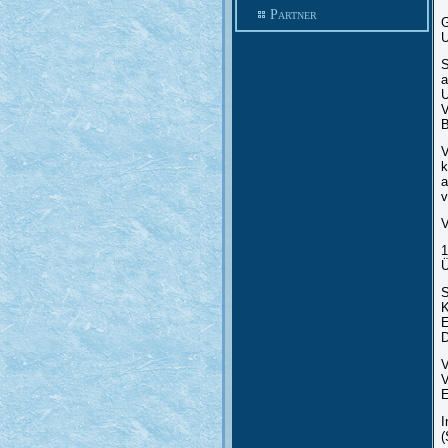
Partner
G
U
S
a
U
V
B
V
k
a
v
V
1
Ü
S
K
E
D
V
V
E
I
(