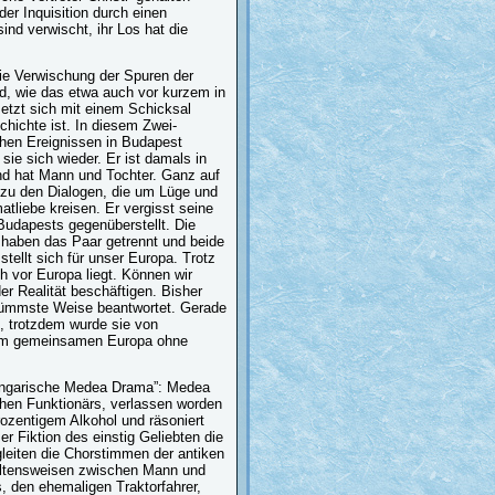
er Inquisition durch einen
nd verwischt, ihr Los hat die
 die Verwischung der Spuren der
rd, wie das etwa auch vor kurzem in
etzt sich mit einem Schicksal
chichte ist. In diesem Zwei-
hen Ereignissen in Budapest
ie sich wieder. Er ist damals in
und hat Mann und Tochter. Ganz auf
 zu den Dialogen, die um Lüge und
tliebe kreisen. Er vergisst seine
Budapests gegenüberstellt. Die
e haben das Paar getrennt und beide
llt sich für unser Europa. Trotz
 vor Europa liegt. Können wir
 Realität beschäftigen. Bisher
 dümmste Weise beantwortet. Gerade
n, trotzdem wurde sie von
inem gemeinsamen Europa ohne
 ungarische Medea Drama”: Medea
ohen Funktionärs, verlassen worden
rozentigem Alkohol und räsoniert
er Fiktion des einstig Geliebten die
gleiten die Chorstimmen der antiken
rhaltensweisen zwischen Mann und
, den ehemaligen Traktorfahrer,