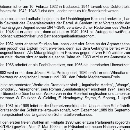
eboren ist er am 10. Februar 1922 in Budapest. 1944 Erwerb des Doktortitels
niversität. 1942–1945 Jurist des Landesinstituts für Bodenkreditwesen.
eine politische Laufbahn beginnt in der Unabhängigen Kleinen Landwirte-, Lan
ls Sekretär des Generalsekretärs der Partei. Außerdem ist er Vorsitzender d
nabhängigen Jugend sowie 1947–1948 verantwortlicher Redakteur des Woche
on 1948 ist er arbeitslos, dann arbeitet er 1949–1951 als Autogenschweißer 
odenschutztechniker und Betriebsorganisationsagronom.
on 1952 setzt er seine Studien fort: absolviert vier Jahre an der Agrarwissens
ann jedoch das Diplom nicht erwerben, denn aus dem Gefängnis befreit wird e
usgeschlossen. Als Mitangeklagter im Prozess gegen Istvan Bibó wird er zu
erurteilt, davon sitzt er mehr als sechs Jahre ab. 1963 wird er mit Amnestie be
on 1963 arbeitet er als Fachübersetzer, von 1965 als literarischer Übersetzer u
983 wird er mit dem József-Attila-Preis geehrt, 1989 erhält er den Wheatland-
bertragung englischer Literatur und 1991 den Primio Mediterraneo-Preis.
eine bekanntesten Werke als Dramatiker sind: „Ungarische Medea”, „Waage”, 
omödie”, „Persephone”, sein Roman „Sandalenträger” erscheint 1974, sein 
r übersetzte über hundert Werke von in der Mehrheit englischen und amerikan
octorow, W. Faulkner, W. Golding, E. Hemingway, Styron, S. Sontag, J. Updi
on 1981 bis 1989 leitet er die Übersetzersektion des Ungarischen Schriftstel
orsitzender der Schriftstellergewerkschaft, vom Dezember 1989 bis Septemb
hrenpräsident des Ungarischen Schriftstellerverbandes.
n den ersten freien Wahlen im Frühjahr 1990 wird er zum Parlamentsabgeordn
SZDSZ) gewählt. Vom 2. Mai 1990 ist er Präsident der neuen Nationalversam