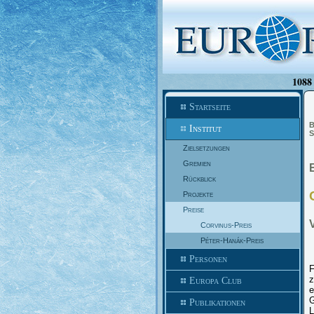
1088 
Startseite
B
Institut
S
Zielsetzungen
Gremien
Rückblick
Projekte
Preise
Corvinus-Preis
Péter-Hanák-Preis
Personen
F
z
Europa Club
e
G
Publikationen
L