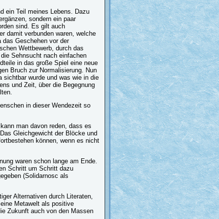
nd ein Teil meines Lebens. Dazu
 ergänzen, sondern ein paar
rden sind. Es gilt auch
er damit verbunden waren, welche
da das Geschehen vor der
ischen Wettbewerb, durch das
ch die Sehnsucht nach einfachen
dteile in das große Spiel eine neue
gen Bruch zur Normalisierung. Nun
 sichtbar wurde und was wie in die
ebens und Zeit, über die Begegnung
lten.
enschen in dieser Wendezeit so
 kann man davon reden, dass es
. Das Gleichgewicht der Blöcke und
ortbestehen können, wenn es nicht
dnung waren schon lange am Ende.
en Schritt um Schritt dazu
gegeben (Solidarnosc als
iger Alternativen durch Literaten,
eine Metawelt als positive
 die Zukunft auch von den Massen