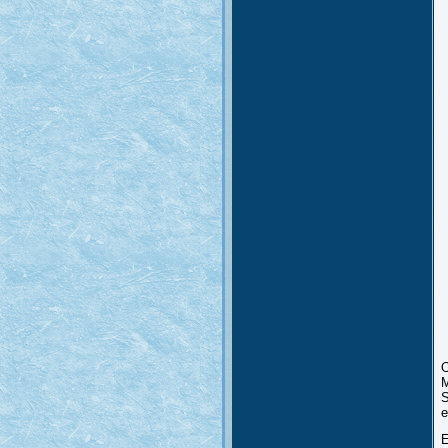
O
M
S
e
E