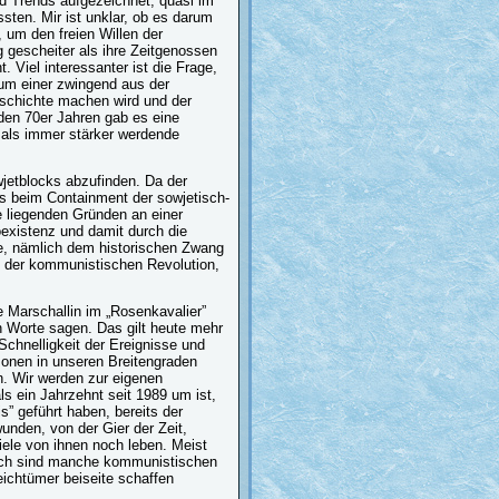
d Trends aufgezeichnet, quasi im
ten. Mir ist unklar, ob es darum
 um den freien Willen der
 gescheiter als ihre Zeitgenossen
. Viel interessanter ist die Frage,
um einer zwingend aus der
schichte machen wird und der
den 70er Jahren gab es eine
e als immer stärker werdende
jetblocks abzufinden. Da der
es beim Containment der sowjetisch-
 liegenden Gründen an einer
existenz und damit durch die
e, nämlich dem historischen Zwang
 der kommunistischen Revolution,
e Marschallin im „Rosenkavalier”
n Worte sagen. Das gilt heute mehr
Schnelligkeit der Ereignisse und
sonen in unseren Breitengraden
n. Wir werden zur eigenen
 ein Jahrzehnt seit 1989 um ist,
s” geführt haben, bereits der
unden, von der Gier der Zeit,
iele von ihnen noch leben. Meist
lich sind manche kommunistischen
eichtümer beiseite schaffen