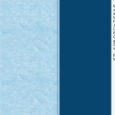
M
z
d
f
F
J
Ü
E
Q
g
Z
m
E
b