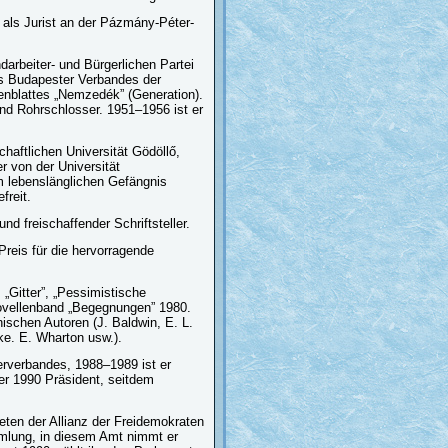
 als Jurist an der Pázmány-Péter-
darbeiter- und Bürgerlichen Partei
es Budapester Verbandes der
nblattes „Nemzedék” (Generation).
und Rohrschlosser. 1951–1956 ist er
chaftlichen Universität Gödöllő,
r von der Universität
m lebenslänglichen Gefängnis
freit.
nd freischaffender Schriftsteller.
Preis für die hervorragende
„Gitter”, „Pessimistische
Novellenband „Begegnungen” 1980.
ischen Autoren (J. Baldwin, E. L.
ke. E. Wharton usw.).
lerverbandes, 1988–1989 ist er
er 1990 Präsident, seitdem
eten der Allianz der Freidemokraten
mlung, in diesem Amt nimmt er