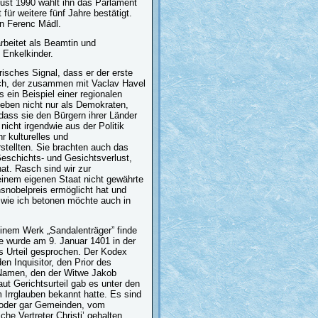
ust 1990 wählt ihn das Parlament
ür weitere fünf Jahre bestätigt.
an Ferenc Mádl.
arbeitet als Beamtin und
 Enkelkinder.
risches Signal, dass er der erste
uch, der zusammen mit Vaclav Havel
ein Beispiel einer regionalen
Leben nicht nur als Demokraten,
ass sie den Bürgern ihrer Länder
icht irgendwie aus der Politik
 kulturelles und
tellten. Sie brachten auch das
eschichts- und Gesichtsverlust,
at. Rasch sind wir zur
inem eigenen Staat nicht gewährte
nsnobelpreis ermöglicht hat und
 wie ich betonen möchte auch in
seinem Werk „Sandalenträger” finde
e wurde am 9. Januar 1401 in der
s Urteil gesprochen. Der Kodex
n Inquisitor, den Prior des
n Namen, den der Witwe Jakob
ut Gerichtsurteil gab es unter den
Irrglauben bekannt hatte. Es sind
de oder gar Gemeinden, vom
he Vertreter Christi’ gehalten