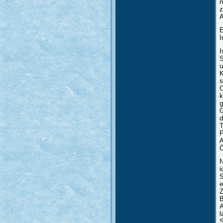
n
z
A
E
I
I
S
u
K
s
O
k
g
G
d
T
P
A
Ö
N
i
S
e
Z
B
A
l
S