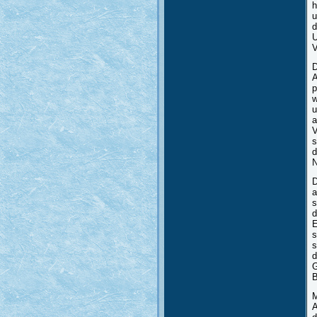
h
u
d
U
V
D
A
p
w
u
a
V
s
d
N
D
a
s
d
E
s
s
d
G
B
M
A