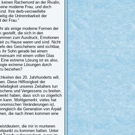
t keinen Rachemord an der Rivalin,
st eine moderne Frau, und doch
ind. Ihre derb-verzweifelte
tig die Untrennbarkeit der
 der Frau.”
ehr als einige moderne Formen der
gestellt, die sich in den
 kommen zum Ausdruck, Emotionen
 Zeit zu Hause waren und sind. Nicht
efe des Geschehens wird sichtbar,
s ihr Sohn gerade bei einem
gemeinsam mit einem vollen Glas
. Eine extreme Lösung ist es also,
deologie extreme Lösungen durch
 zu beziehen?
chkeiten des 20. Jahrhunderts will,
en. Diese Hilflosigkeit der
liebigkeit unseres Zeitalters tun
ischens und Vergessens zu breiten.
enkt haben, dass sich so zögerlich
eln kann. Wohlgemerkt, vieles hat
ökonomischen Veränderungen ist,
wenngleich die Generation von Árpád
enen, die nach ihnen kommen eine
eistdeutern, die mir in munteren
Zeitpunkt zu kommen hatten. Unter