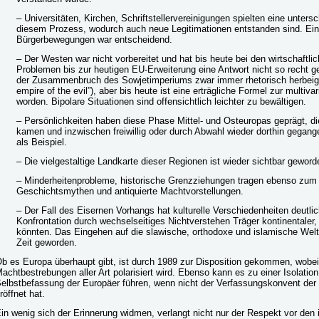
– Universitäten, Kirchen, Schriftstellervereinigungen spielten eine untersc
diesem Prozess, wodurch auch neue Legitimationen entstanden sind. Ein
Bürgerbewegungen war entscheidend.
– Der Westen war nicht vorbereitet und hat bis heute bei den wirtschaftlic
Problemen bis zur heutigen EU-Erweiterung eine Antwort nicht so recht ge
der Zusammenbruch des Sowjetimperiums zwar immer rhetorisch herbeig
empire of the evil”), aber bis heute ist eine erträgliche Formel zur multiv
worden. Bipolare Situationen sind offensichtlich leichter zu bewältigen.
– Persönlichkeiten haben diese Phase Mittel- und Osteuropas geprägt, die
kamen und inzwischen freiwillig oder durch Abwahl wieder dorthin gegan
als Beispiel.
– Die vielgestaltige Landkarte dieser Regionen ist wieder sichtbar geword
– Minderheitenprobleme, historische Grenzziehungen tragen ebenso zum 
Geschichtsmythen und antiquierte Machtvorstellungen.
– Der Fall des Eisernen Vorhangs hat kulturelle Verschiedenheiten deutlic
Konfrontation durch wechselseitiges Nichtverstehen Träger kontinentaler,
könnten. Das Eingehen auf die slawische, orthodoxe und islamische Welt 
Zeit geworden.
b es Europa überhaupt gibt, ist durch 1989 zur Disposition gekommen, wobei 
achtbestrebungen aller Art polarisiert wird. Ebenso kann es zu einer Isolati
elbstbefassung der Europäer führen, wenn nicht der Verfassungskonvent d
röffnet hat.
in wenig sich der Erinnerung widmen, verlangt nicht nur der Respekt vor den