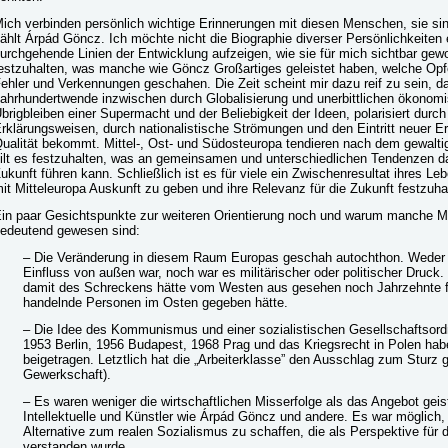
ich verbinden persönlich wichtige Erinnerungen mit diesen Menschen, sie si
ählt Árpád Göncz. Ich möchte nicht die Biographie diverser Persönlichkeiten
urchgehende Linien der Entwicklung aufzeigen, wie sie für mich sichtbar gewo
estzuhalten, was manche wie Göncz Großartiges geleistet haben, welche Opf
ehler und Verkennungen geschahen. Die Zeit scheint mir dazu reif zu sein, 
ahrhundertwende inzwischen durch Globalisierung und unerbittlichen ökonom
brigbleiben einer Supermacht und der Beliebigkeit der Ideen, polarisiert dur
rklärungsweisen, durch nationalistische Strömungen und den Eintritt neuer Er
ualität bekommt. Mittel-, Ost- und Südosteuropa tendieren nach dem gewalti
ilt es festzuhalten, was an gemeinsamen und unterschiedlichen Tendenzen da
ukunft führen kann. Schließlich ist es für viele ein Zwischenresultat ihres L
it Mitteleuropa Auskunft zu geben und ihre Relevanz für die Zukunft festzuha
in paar Gesichtspunkte zur weiteren Orientierung noch und warum manche M
edeutend gewesen sind:
– Die Veränderung in diesem Raum Europas geschah autochthon. Weder
Einfluss von außen war, noch war es militärischer oder politischer Druck
damit des Schreckens hätte vom Westen aus gesehen noch Jahrzehnte f
handelnde Personen im Osten gegeben hätte.
– Die Idee des Kommunismus und einer sozialistischen Gesellschaftsor
1953 Berlin, 1956 Budapest, 1968 Prag und das Kriegsrecht in Polen hab
beigetragen. Letztlich hat die „Arbeiterklasse” den Ausschlag zum Sturz 
Gewerkschaft).
– Es waren weniger die wirtschaftlichen Misserfolge als das Angebot geist
Intellektuelle und Künstler wie Árpád Göncz und andere. Es war möglich, 
Alternative zum realen Sozialismus zu schaffen, die als Perspektive für
verstanden wurde.