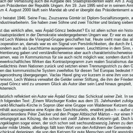
ach der Verfassung auch die Aufgabe des Staatspräsidenten wahr. Am 3. Aug
um Präsidenten der Republik Ungarn. Am 19. Juni 1995 wird er in seinem Amt f
m 4. August 2000 läuft sein Mandat ab und er übergibt das Präsidentenamt 
r heiratet 1946. Seine Frau, Zsuzsanna Göntér ist Diplom-Sozialfürsorgerin, 
ndustriearbeiterin. Sie haben zwei Söhne und zwei Töchter und bislang sieben
st das wirklich alles, was Árpád Göncz bedeutet? Es ist allein schon ein histo
taatspräsident in der Demokratie wiedergegebenen Ungarn war. Er war es a
nd Lech Walesa die Visegrad-Gruppe geschaffen hat. Heute sieht man das als 
ooperation an, damals war es ein Signal von Persönlichkeiten, die durch ihr 
ondern auch als Leuchttürme ausgewiesen waren. Leuchttürme in dem Sinn, d
rientierung gaben und verständlicherweise aber auch charakteristischerweise n
amen, was im Kommunismus für sie auch nicht möglich war, sondern durch ihr
ewerkschaftliches Wirken das Kontrastprogramm zum realen Sozialismus dars
edächtnis ihren Nationen zurück und setzten einen Trennungsstrich zu den G
en das kommunistische System zweifellos für diesen Teil Europas bedeutet h
agesordnung übergegangen. Vaclav Havel ging vor kurzem in eine ihm von se
ension, Lech Walesa verwaltet die Gelder seiner Stiftung, die ihm der Friede
rpad Göncz wird zu unserem Glück als Autor über sein Land hinaus gespielt,
sterreich.
atürlich reflektiert ein Autor wie Árpád Göncz das Schicksal seiner Zeit. In 
ch folgenden Text: „Einem Würzburger Kodex aus dem 15. Jahrhundert zufolg
ankt-Michaelis-Kirche in Sopron über eine Gruppe von Waldenser Ketzern da
nthält auszugsweise eine Kopie des Gerichtsurteils, erwähnt jedoch – außer de
ölestinerordens Péter Zwicker und den Prager Altbischof Márton – nur eine
ertungsgot aus Kőszeg, die schon seit zwölf Jahren als Ketzerin galt. Doch la
ngeklagten sogar einen, der sich schon seit sechsundzwanzig Jahren zu dem 
auter milde Urteile, allerdings fällt kein Wort von den Anführern der Gemein
chicksal derjenigen, die von den Ketzern für gute Menschen und für apostolisc