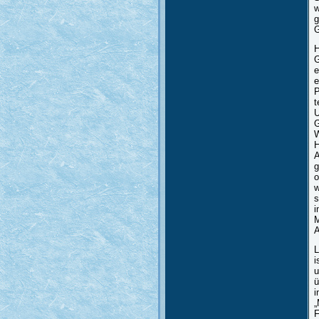
w
g
G
H
G
e
e
P
t
U
G
W
H
A
g
o
w
s
i
M
A
L
i
u
ü
i
„
F