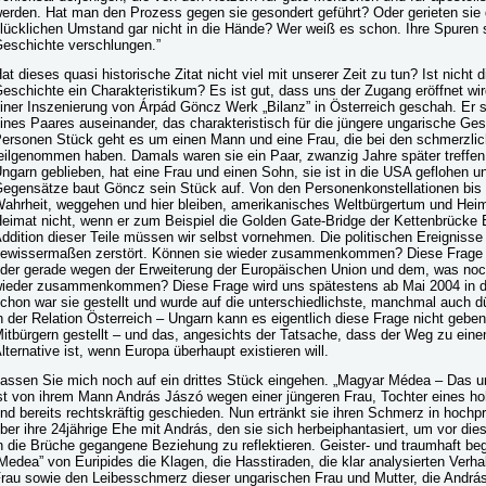
erden. Hat man den Prozess gegen sie gesondert geführt? Oder gerieten sie d
lücklichen Umstand gar nicht in die Hände? Wer weiß es schon. Ihre Spuren si
eschichte verschlungen.”
at dieses quasi historische Zitat nicht viel mit unserer Zeit zu tun? Ist nicht
eschichte ein Charakteristikum? Es ist gut, dass uns der Zugang eröffnet wi
iner Inszenierung von Árpád Göncz Werk „Bilanz” in Österreich geschah. Er s
ines Paares auseinander, das charakteristisch für die jüngere ungarische Ges
ersonen Stück geht es um einen Mann und eine Frau, die bei den schmerzlic
eilgenommen haben. Damals waren sie ein Paar, zwanzig Jahre später treffen s
ngarn geblieben, hat eine Frau und einen Sohn, sie ist in die USA geflohen 
egensätze baut Göncz sein Stück auf. Von den Personenkonstellationen bis
ahrheit, weggehen und hier bleiben, amerikanisches Weltbürgertum und Heima
eimat nicht, wenn er zum Beispiel die Golden Gate-Bridge der Kettenbrücke 
ddition dieser Teile müssen wir selbst vornehmen. Die politischen Ereigniss
ewissermaßen zerstört. Können sie wieder zusammenkommen? Diese Frage ste
der gerade wegen der Erweiterung der Europäischen Union und dem, was noch
ieder zusammenkommen? Diese Frage wird uns spätestens ab Mai 2004 in der
chon war sie gestellt und wurde auf die unterschiedlichste, manchmal auch
n der Relation Österreich – Ungarn kann es eigentlich diese Frage nicht gebe
itbürgern gestellt – und das, angesichts der Tatsache, dass der Weg zu e
lternative ist, wenn Europa überhaupt existieren will.
assen Sie mich noch auf ein drittes Stück eingehen. „Magyar Médea – Das
st von ihrem Mann András Jászó wegen einer jüngeren Frau, Tochter eines h
nd bereits rechtskräftig geschieden. Nun ertränkt sie ihren Schmerz in hochp
ber ihre 24jährige Ehe mit András, den sie sich herbeiphantasiert, um vor dies
n die Brüche gegangene Beziehung zu reflektieren. Geister- und traumhaft be
Medea” von Euripides die Klagen, die Hasstiraden, die klar analysierten Ve
rau sowie den Leibesschmerz dieser ungarischen Frau und Mutter, die András