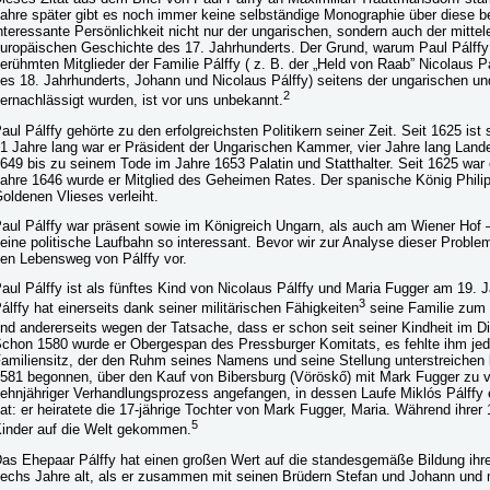
ahre später gibt es noch immer keine selbständige Monographie über diese 
nteressante Persönlichkeit nicht nur der ungarischen, sondern auch der mittel
uropäischen Geschichte des 17. Jahrhunderts. Der Grund, warum Paul Pálff
erühmten Mitglieder der Familie Pálffy ( z. B. der „Held von Raab” Nicolaus Pá
es 18. Jahrhunderts, Johann und Nicolaus Pálffy) seitens der ungarischen un
2
ernachlässigt wurden, ist vor uns unbekannt.
aul Pálffy gehörte zu den erfolgreichsten Politikern seiner Zeit. Seit 1625 ist 
1 Jahre lang war er Präsident der Ungarischen Kammer, vier Jahre lang Lande
649 bis zu seinem Tode im Jahre 1653 Palatin und Statthalter. Seit 1625 war 
ahre 1646 wurde er Mitglied des Geheimen Rates. Der spanische König Phili
oldenen Vlieses verleiht.
aul Pálffy war präsent sowie im Königreich Ungarn, als auch am Wiener Hof
eine politische Laufbahn so interessant. Bevor wir zur Analyse dieser Problem
en Lebensweg von Pálffy vor.
aul Pálffy ist als fünftes Kind von Nicolaus Pálffy und Maria Fugger am 19. 
3
álffy hat einerseits dank seiner militärischen Fähigkeiten
seine Familie zum 
nd andererseits wegen der Tatsache, dass er schon seit seiner Kindheit im D
chon 1580 wurde er Obergespan des Pressburger Komitats, es fehlte ihm jedo
amiliensitz, der den Ruhm seines Namens und seine Stellung unterstreichen 
581 begonnen, über den Kauf von Bibersburg (Vöröskő) mit Mark Fugger zu ve
ehnjähriger Verhandlungsprozess angefangen, in dessen Laufe Miklós Pálffy e
at: er heiratete die 17-jährige Tochter von Mark Fugger, Maria. Während ihre
5
inder auf die Welt gekommen.
as Ehepaar Pálffy hat einen großen Wert auf die standesgemäße Bildung ihrer
echs Jahre alt, als er zusammen mit seinen Brüdern Stefan und Johann und 