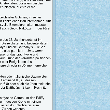
ristokraten, vor allem bei den
n plagten, suchte er die
zeichneter Gutsherr, in seiner
nen zahlreichen Bauunternehmen. Auf
chtvolle Exemplare halten musste,
d auch Georg Rákóczy II., der Fürst
e des 17. Jahrhunderts ist im
. Die reichsten und bedeutendsten
dys und die Batthányis – ließen
te also gar nicht – „
Inter arma
sse für das prachtvolle und
uf Grund der verwirrten politischen
n oder Ereignissen des
terreich oder in Böhmen, erreichen
kten oder italienische Baumeister.
 Ferdinand II., zu dessen
a 6-8) oder auch die Jesuitenkirche
n der Batthyányi Sitze in Rechnitz,
Pálffysche Garten um den Pálffy
baum, dessen Krone mit einem
 Gästen dort Nächte bis zum
. Zu den weiteren