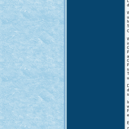
L
d
W
u
h
S
G
W
i
G
P
a
G
P
s
T
u
D
d
s
I
w
F
e
E
z