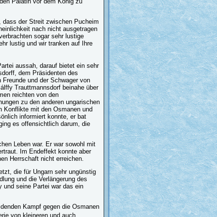
 den Palatin vor dem König zu
, dass der Streit zwischen Pucheim
heinlichkeit nach nicht ausgetragen
verbrachten sogar sehr lustige
r lustig und wir tranken auf Ihre
rtei aussah, darauf bietet ein sehr
sdorff, dem Präsidenten des
en Freunde und der Schwager von
Pálffy Trauttmannsdorf beinahe über
emen reichten von den
ehungen zu den anderen ungarischen
hen Konflikte mit den Osmanen und
nlich informiert konnte, er bat
ing es offensichtlich darum, die
ischen Leben war. Er war sowohl mit
rtraut. Im Endeffekt konnte aber
en Herrschaft nicht erreichen.
zt, die für Ungarn sehr ungünstig
dlung und die Verlängerung des
 und seine Partei war das ein
heidenden Kampf gegen die Osmanen
rie von kleineren und auch