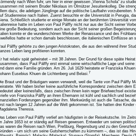
örmendy nach Wien fuhr, um hier in einer gewissen „Vienna Schola” zu studi
usammen mit seinem Bruder Nikolaus im Olmützer Jesuitenkolleg. Die strenge
llem dazu, die adeligen Jünglinge auf die politische Laufbahn vorzubereiten. 
uf Studienreise nach Italien. Zuerst besuchte er die Universität in Perugia, 
iena. Schließlich studierte er einige Monate an der berühmten Universität v
talienreise hatte im Leben von Paul Pálffy nicht nur aus der Sicht seiner Vorb
ine große Bedeutung, sondern auch aus der Sicht seiner großen Begeisterung 
talien konnte er die wunderschönen Werke der Renaissance und des Frühbar
weifellos hatte er schon damals beschlossen, die italienischen Einflüsse an
aul Pálffy gehörte zu den jungen Aristokraten, die aus den während ihrer Stu
anzes Leben lang profitieren konnten.
r hat relativ spät geheiratet – mit 38 Jahren. Der Grund für diese späte Heira
usammen, dass Paul Pálffy erst einmal seine wirtschaftliche Lage und seine po
nd dann eine Familie gründen. Am 26. Juli 1629 heiratete er Franziska Khuen
7
ohann Eusebius Khuen de Lichtenberg und Belasi.
ie Braut und der Bräutigam waren verwandt, weil die Tante von Paul Pálffy
eiratete. Wir haben bisher keine ausführliche Korrespondenz zwischen dem 
edeutet aber keinesfalls, dass zwischen ihnen kein reger Briefwechsel existi
riefe von Franziska Pálffy an ihren Ehemann ist kühl und sachlich und bezieht
inanziellen Forderungen gegenüber ihm. Merkwürdig ist auch die Tatsache, d
rst nach langen 12 Jahren auf die Welt gekommen ist. Sie hatten drei Kinder
agdalena Theresia.
as Leben von Paul Pálffy verlief am häufigsten in der Reisekutsche. Im Zei
m Jahre 1653 ist er ständig auf Reisen gewesen. Entweder um seinen polit
as waren die Reisen nach Wien, Preßburg, Regensburg und zu den Grenzfesti
ründen – um sich um seine Gutsherrschaften zu kümmern –, das ist das Hin-
Waynitz, Bajmóc), Malacky (Malacka), Stupava (Stomfa), Marchegg, Devín 