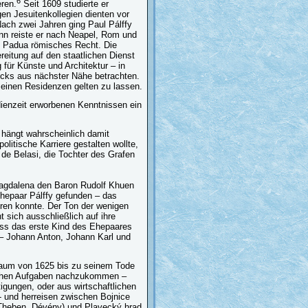
6
eren.
Seit 1609 studierte er
n Jesuitenkollegien dienten vor
Nach zwei Jahren ging Paul Pálffy
dann reiste er nach Neapel, Rom und
on Padua römisches Recht. Die
ereitung auf den staatlichen Dienst
für Künste und Architektur – in
ocks aus nächster Nähe betrachten.
 seinen Residenzen gelten zu lassen.
dienzeit erworbenen Kenntnissen ein
t hängt wahrscheinlich damit
litische Karriere gestalten wollte,
 de Belasi, die Tochter des Grafen
 Magdalena den Baron Rudolf Khuen
Ehepaar Pálffy gefunden – das
eren konnte. Der Ton der wenigen
 sich ausschließlich auf ihre
ass das erste Kind des Ehepaares
 – Johann Anton, Johann Karl und
traum von 1625 bis zu seinem Tode
ischen Aufgaben nachzukommen –
gungen, oder aus wirtschaftlichen
 und herreisen zwischen Bojnice
(Theben, Dévény) und Plavecký hrad