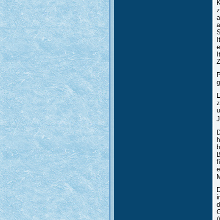
K
z
a
a
S
I
e
I
Z
P
g
E
z
u
J
D
h
b
B
f
e
M
D
i
d
G
(