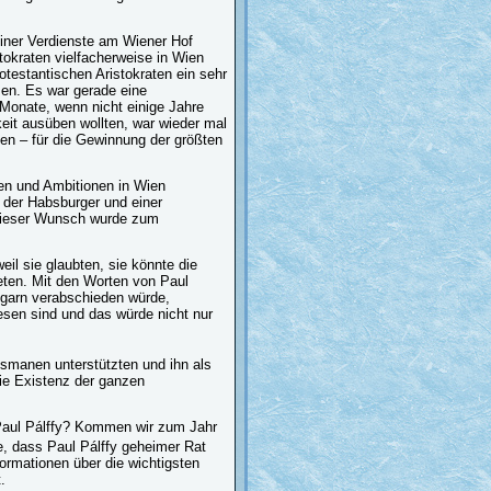
seiner Verdienste am Wiener Hof
stokraten vielfacherweise in Wien
rotestantischen Aristokraten ein sehr
ssen. Es war gerade eine
 Monate, wenn nicht einige Jahre
eit ausüben wollten, war wieder mal
nen – für die Gewinnung der größten
sen und Ambitionen in Wien
 der Habsburger und einer
 Dieser Wunsch wurde zum
eil sie glaubten, sie könnte die
ieten. Mit den Worten von Paul
ngarn verabschieden würde,
esen sind und das würde nicht nur
smanen unterstützten und ihn als
die Existenz der ganzen
 Paul Pálffy? Kommen wir zum Jahr
, dass Paul Pálffy geheimer Rat
ormationen über die wichtigsten
.