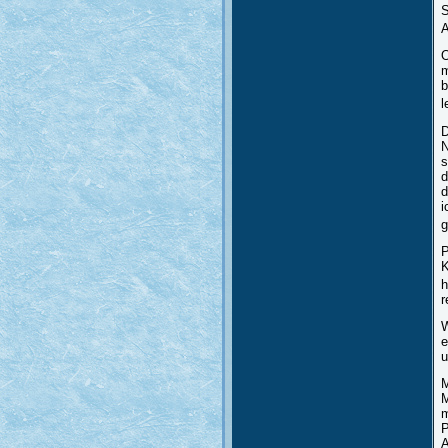
S
A
O
m
b
l
D
N
s
d
d
i
g
P
K
h
r
W
e
u
M
M
m
P
A