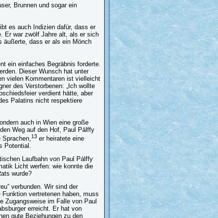
user, Brunnen und sogar ein
bt es auch Indizien dafür, dass er
r war zwölf Jahre alt, als er sich
 äußerte, dass er als ein Mönch
t ein einfaches Begräbnis forderte.
werden. Dieser Wunsch hat unter
 vielen Kommentaren ist vielleicht
ner des Verstorbenen: „Ich wollte
Abschiedsfeier verdient hätte, aber
des Palatins nicht respektiere
 sondern auch in Wien eine große
den Weg auf den Hof, Paul Pálffy
13
e Sprachen,
er heiratete eine
s Potential.
itischen Laufbahn von Paul Pálffy
atik Licht werfen: wie konnte die
Rats wurde?
reu” verbunden. Wir sind der
che Funktion vertretenen haben, muss
ere Zugangsweise im Falle von Paul
absburger erreicht. Er hat von
chen gute Beziehungen zu den