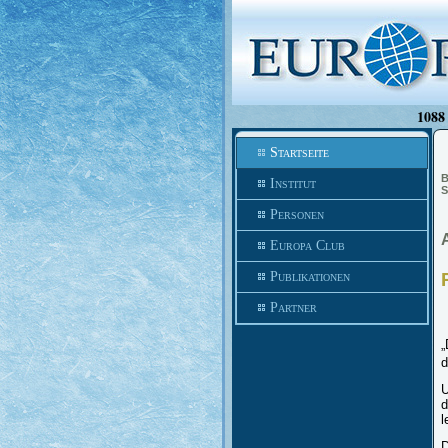
1088 
Startseite
B
Institut
S
Personen
Europa Club
Publikationen
Partner
„
d
U
d
l
D