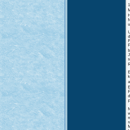
1
M
H
N
u
U
d
P
F
b
J
s
R
E
k
a
E
F
d
F
N
w
n
r
M