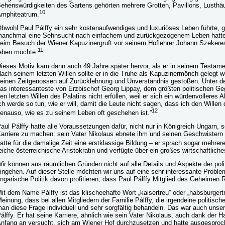
ehenswürdigkeiten des Gartens gehörten mehrere Grotten, Pavillons, Lusthä
10
mphiteatrum.
bwohl Paul Pálffy ein sehr kostenaufwendiges und luxuriöses Leben führte, gi
anchmal eine Sehnsucht nach einfachem und zurückgezogenem Leben hatte. E
eim Besuch der Wiener Kapuzinergruft vor seinem Hoflehrer Johann Szekeres
11
eben möchte.
ieses Motiv kam dann auch 49 Jahre später hervor, als er in seinem Testamen
ach seinem letzten Willen sollte er in die Truhe als Kapuzinermönch gelegt 
einen Zeitgenossen auf Zurücklehnung und Unverständnis gestoßen. Unter den
as interessanteste von Erzbischof Georg Lippay, dem größten politischen Geg
en letzten Willen des Palatins nicht erfüllen, weil er sich ein würdenvolleres 
ch werde so tun, wie er will, damit die Leute nicht sagen, dass ich den Willen 
12
enauso, wie es zu seinem Leben oft geschehen ist.”
aul Pálffy hatte alle Voraussetzungen dafür, nicht nur in Königreich Ungarn,
arriere zu machen: sein Vater Nikolaus ebnete ihm und seinen Geschwistern 
atte für die damalige Zeit eine erstklassige Bildung – er sprach sogar mehrer
eiche österreichische Aristokratin und verfügte über ein großes wirtschaftliche
ir können aus räumlichen Gründen nicht auf alle Details und Aspekte der pol
ingehen. Auf dieser Stelle möchten wir uns auf eine sehr interessante Problem
ngarische Politik davon profitieren, dass Paul Pálffy Mitglied des Geheimen 
it dem Name Pálffy ist das klischeehafte Wort „kaisertreu” oder „habsburgert
einung, dass bei allen Mitgliedern der Familie Pálffy, die irgendeine politis
an diese Frage individuell und sehr sorgfältig behandeln. Das war auch uns
álffy. Er hat seine Karriere, ähnlich wie sein Vater Nikolaus, auch dank der H
nfang an versucht, sich am Wiener Hof durchzusetzen und hatte ausgespro