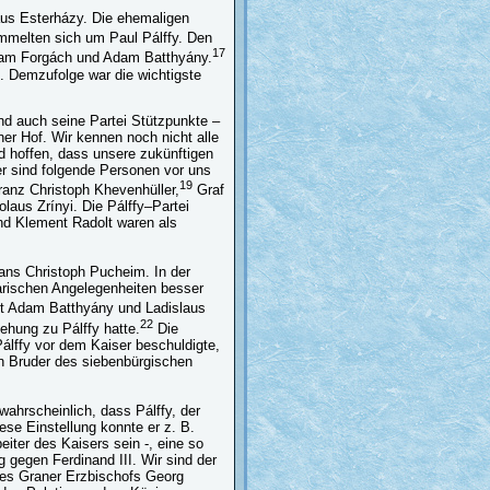
laus Esterházy. Die ehemaligen
melten sich um Paul Pálffy. Den
17
 Adam Forgách und Adam Batthyány.
 Demzufolge war die wichtigste
nd auch seine Partei Stützpunkte –
er Hof. Wir kennen noch nicht alle
d hoffen, dass unsere zukünftigen
r sind folgende Personen vor uns
19
anz Christoph Khevenhüller,
Graf
laus Zrínyi. Die Pálffy–Partei
nd Klement Radolt waren als
Hans Christoph Pucheim. In der
garischen Angelegenheiten besser
it Adam Batthyány und Ladislaus
22
ehung zu Pálffy hatte.
Die
lffy vor dem Kaiser beschuldigte,
 Bruder des siebenbürgischen
ahrscheinlich, dass Pálffy, der
se Einstellung konnte er z. B.
beiter des Kaisers sein -, eine so
 gegen Ferdinand III. Wir sind der
 des Graner Erzbischofs Georg