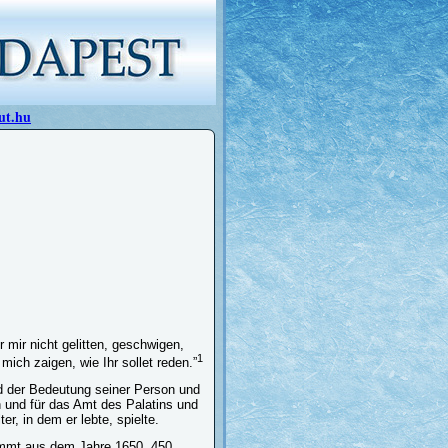
ut.hu
 mir nicht gelitten, geschwigen,
1
 mich zaigen, wie Ihr sollet reden.”
nd der Bedeutung seiner Person und
ch und für das Amt des Palatins und
er, in dem er lebte, spielte.
tammt aus dem Jahre 1650. 450