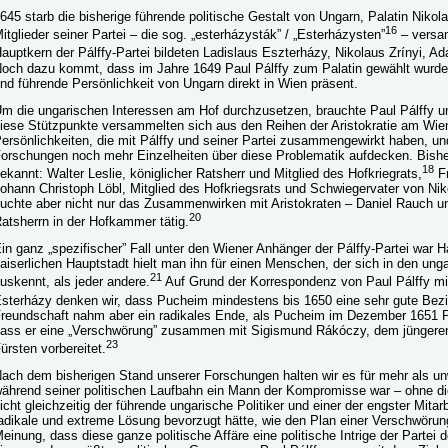
645 starb die bisherige führende politische Gestalt von Ungarn, Palatin Niko
16
itglieder seiner Partei – die sog. „esterházysták” / „Esterházysten”
– versam
auptkern der Pálffy-Partei bildeten Ladislaus Eszterházy, Nikolaus Zrínyi,
och dazu kommt, dass im Jahre 1649 Paul Pálffy zum Palatin gewählt wurde.
nd führende Persönlichkeit von Ungarn direkt in Wien präsent.
m die ungarischen Interessen am Hof durchzusetzen, brauchte Paul Pálffy u
iese Stützpunkte versammelten sich aus den Reihen der Aristokratie am Wien
ersönlichkeiten, die mit Pálffy und seiner Partei zusammengewirkt haben, un
orschungen noch mehr Einzelheiten über diese Problematik aufdecken. Bishe
18
ekannt: Walter Leslie, königlicher Ratsherr und Mitglied des Hofkriegrats,
Fr
ohann Christoph Löbl, Mitglied des Hofkriegsrats und Schwiegervater von Niko
uchte aber nicht nur das Zusammenwirken mit Aristokraten – Daniel Rauch u
20
atsherrn in der Hofkammer tätig.
in ganz „spezifischer” Fall unter den Wiener Anhänger der Pálffy-Partei war 
aiserlichen Hauptstadt hielt man ihn für einen Menschen, der sich in den un
21
uskennt, als jeder andere.
Auf Grund der Korrespondenz von Paul Pálffy m
sterházy denken wir, dass Pucheim mindestens bis 1650 eine sehr gute Bezi
reundschaft nahm aber ein radikales Ende, als Pucheim im Dezember 1651 Pá
ass er eine „Verschwörung” zusammen mit Sigismund Rákóczy, dem jüngeren
23
ürsten vorbereitet.
ach dem bisherigen Stand unserer Forschungen halten wir es für mehr als unw
ährend seiner politischen Laufbahn ein Mann der Kompromisse war – ohne die
icht gleichzeitig der führende ungarische Politiker und einer der engster Mitar
adikale und extreme Lösung bevorzugt hätte, wie den Plan einer Verschwörung
einung, dass diese ganze politische Affäre eine politische Intrige der Partei