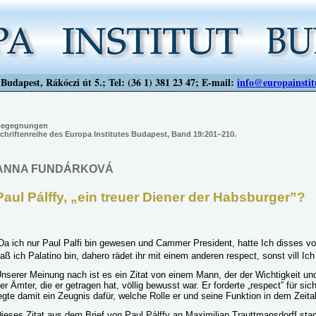
Budapest, Rákóczi út 5.; Tel: (36 1) 381 23 47; E-mail:
info@europainstit
egegnungen
chriftenreihe des Europa Institutes Budapest, Band 19:201–210.
ANNA FUNDÁRKOVÁ
Paul Pálffy, „ein treuer Diener der Habsburger”?
Da ich nur Paul Palfi bin gewesen und Cammer President, hatte Ich disses vor
aß ich Palatino bin, dahero rädet ihr mit einem anderen respect, sonst vill Ich
nserer Meinung nach ist es ein Zitat von einem Mann, der der Wichtigkeit u
er Ämter, die er getragen hat, völlig bewusst war. Er forderte „respect” für si
egte damit ein Zeugnis dafür, welche Rolle er und seine Funktion in dem Zeitalt
ieses Zitat aus dem Brief von Paul Pálffy an Maximilian Trauttmansdorff s