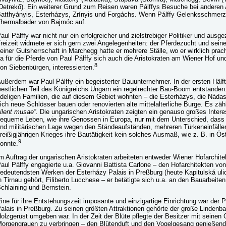
Detrekő). Ein weiterer Grund zum Reisen waren Pálffys Besuche bei anderen A
atthyányis, Esterházys, Zrínyis und Forgáchs. Wenn Pálffy Gelenksschmerze
hermalbäder von Bajmóc auf.
aul Pálffy war nicht nur ein erfolgreicher und zielstrebiger Politiker und ausge
reizeit widmete er sich gern zwei Angelegenheiten: der Pferdezucht und sei
einer Gutsherrschaft in Marchegg hatte er mehrere Ställe, wo er wirklich pra
a für die Pferde von Paul Pálffy sich auch die Aristokraten am Wiener Hof un
8
on Siebenbürgen, interessierten.
ußerdem war Paul Pálffy ein begeisterter Bauunternehmer. In der ersten Hälft
estlichen Teil des Königreichs Ungarn ein regelrechter Bau-Boom entstanden
deligen Familien, die auf diesem Gebiet wohnten – die Esterházys, die Nádas
ich neue Schlösser bauen oder renovierten alte mittelalterliche Burge. Es zähl
ilent musae”.
Die ungarischen Aristokraten zeigten ein genauso großes Intere
equeme Leben, wie ihre Genossen in Europa, nur mit dem Unterschied, dass a
nd militärischen Lage wegen den Ständeaufständen, mehreren Türkeneinfälle
reißigjährigen Krieges ihre Bautätigkeit kein solches Ausmaß, wie z. B. in Ös
9
onnte.
m Auftrag der ungarischen Aristokraten arbeiteten entweder Wiener Hofarchite
aul Pálffy engagierte u.a. Giovanni Battista Carlone – den Hofarchitekten von
edeutendsten Werken der Esterházy Palais in Preßburg (heute Kapitulská ulic
n Tirnau gehört, Filiberto Lucchese – er betätigte sich u.a. an den Bauarbeite
chlaining und Bernstein.
ine für ihre Entstehungszeit imposante und einzigartige Einrichtung war der 
alais in Preßburg. Zu seinen größten Attraktionen gehörte der große Linden
olzgerüst umgeben war. In der Zeit der Blüte pflegte der Besitzer mit seinen
orgengrauen zu verbringen – den Blütenduft und den Vogelgesang genießend