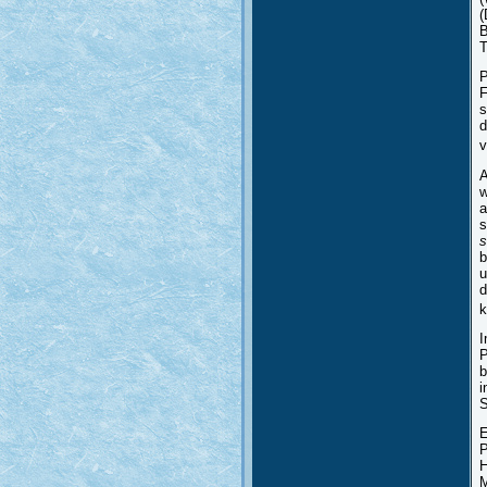
(
B
T
P
F
s
d
v
A
w
a
s
s
b
u
d
k
I
P
b
i
S
E
P
H
M