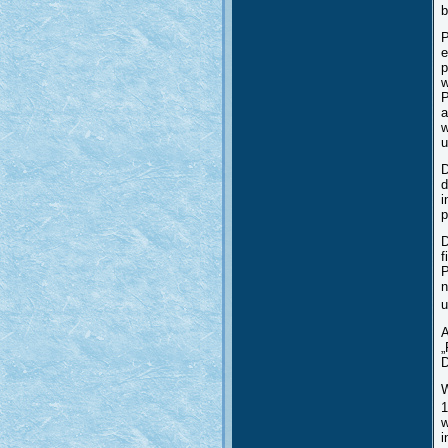
b
P
e
p
w
P
a
w
u
D
d
i
p
D
f
P
n
u
A
„
D
W
1
w
i