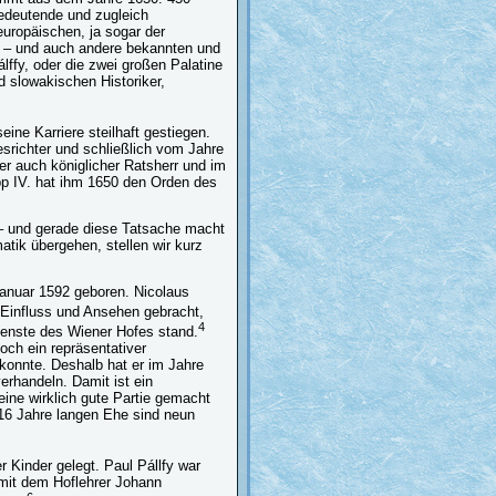
bedeutende und zugleich
europäischen, ja sogar der
y – und auch andere bekannten und
lffy, oder die zwei großen Palatine
d slowakischen Historiker,
seine Karriere steilhaft gestiegen.
srichter und schließlich vom Jahre
er auch königlicher Ratsherr und im
pp IV. hat ihm 1650 den Orden des
 – und gerade diese Tatsache macht
atik übergehen, stellen wir kurz
Januar 1592 geboren. Nicolaus
Einfluss und Ansehen gebracht,
4
ienste des Wiener Hofes stand.
ch ein repräsentativer
konnte. Deshalb hat er im Jahre
rhandeln. Damit ist ein
ine wirklich gute Partie gemacht
r 16 Jahre langen Ehe sind neun
 Kinder gelegt. Paul Pállfy war
mit dem Hoflehrer Johann