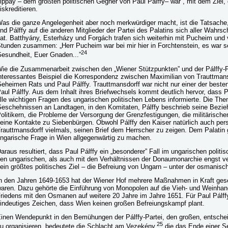
ippay – dem größten politischen Gegner von Paul Pálffy– war , mit dem Ziel,
iskreditieren.
as die ganze Angelegenheit aber noch merkwürdiger macht, ist die Tatsache
nd Pálffy auf die anderen Mitglieder der Partei des Palatins sich aller Wahrsc
at. Batthyány, Esterházy und Forgách trafen sich weiterhin mit Pucheim und 
tunden zusammen: „Herr Pucheim war bei mir hier in Forchtenstein, es war seh
24
esundheit, Euer Gnaden...”
ie die Zusammenarbeit zwischen den „Wiener Stützpunkten” und der Pálffy-Pa
nteressantes Beispiel die Korrespondenz zwischen Maximilian von Trauttman
eheimen Rats und Paul Pálffy. Trauttmansdorff war nicht nur einer der best
aul Pálffy. Aus dem Inhalt ihres Briefwechsels kommt deutlich hervor, dass 
lle wichtigen Fragen des ungarischen politischen Lebens informierte. Die Th
eschehnissen an Landtagen, in den Komitaten, Pálffy beschrieb seine Bezi
olitikern, die Probleme der Versorgung der Grenzfestigungen, die militärisc
eine Kontakte zu Siebenbürgen. Obwohl Pálffy den Kaiser natürlich auch persö
rauttmansdorff vielmals, seinen Brief dem Herrscher zu zeigen. Dem Palatin g
ngarische Frage in Wien allgegenwärtig zu machen.
araus resultiert, dass Paul Pálffy ein „besonderer” Fall im ungarischen polit
en ungarischen, als auch mit den Verhältnissen der Donaumonarchie engst ve
ein größtes politisches Ziel – die Befreiung von Ungarn – unter der osmanisch
n den Jahren 1649-1653 hat der Wiener Hof mehrere Maßnahmen in Kraft geset
aren. Dazu gehörte die Einführung von Monopolen auf die Vieh- und Weinhan
riedens mit den Osmanen auf weitere 20 Jahre im Jahre 1651. Für Paul Pálffy
indeutiges Zeichen, dass Wien keinen großen Befreiungskampf plant.
inen Wendepunkt in den Bemühungen der Pálffy-Partei, den großen, entsc
25
u organisieren, bedeutete die Schlacht am Vezekény,
die das Ende einer Se