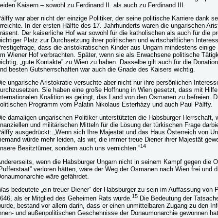
eiden Kaisern – sowohl zu Ferdinand II. als auch zu Ferdinand III.
álffy war aber nicht der einzige Politiker, der seine politische Karriere dank 
rreichte. In der ersten Hälfte des 17. Jahrhunderts waren die ungarischen Ari
räsent. Der kaiserliche Hof war sowohl für die katholischen als auch für die p
ichtiger Platz zur Durchsetzung ihrer politischen und wirtschaftlichen Intere
restigefrage, dass die aristokratischen Kinder aus Ungarn mindestens einige
m Wiener Hof verbrachten. Später, wenn sie als Erwachsene politische Tätigk
ichtig, „gute Kontakte” zu Wien zu haben. Dasselbe gilt auch für die Donatio
nd besten Gutsherrschaften war auch die Gnade des Kaisers wichtig.
ie ungarische Aristokratie versuchte aber nicht nur ihre persönlichen Interes
urchzusetzen. Sie haben eine große Hoffnung in Wien gesetzt, dass mit Hilfe
nternationalen Koalition es gelingt, das Land von den Osmanen zu befreien.
olitischen Programm vom Palatin Nikolaus Esterházy und auch Paul Pálffy.
ie damaligen ungarischen Politiker unterstützten die Habsburger-Herrschaft, w
inanziellen und militärischen Mitteln für die Lösung der türkischen Frage darb
álffy ausgedrückt: „Wenn sich Ihre Majestät und das Haus Österreich von U
iemand würde mehr leiden, als wir, die immer treue Diener ihrer Majestät gew
14
nsere Besitztümer, sondern auch uns vernichten.”
ndererseits, wenn die Habsburger Ungarn nicht in seinem Kampf gegen die O
Pufferstaat” verloren hätten, wäre der Weg der Osmanen nach Wien frei und 
onaumonarchie wäre gefährdet.
as bedeutete „ein treuer Diener” der Habsburger zu sein im Auffassung von
15
646, als er Mitglied des Geheimen Rats wurde.
Die Bedeutung der Tatsache
urde, bestand vor allem darin, dass er einen unmittelbaren Zugang zu den Inf
nnen- und außenpolitischen Geschehnisse der Donaumonarchie gewonnen hat