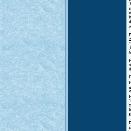
J
i
e
b
d
v
P
2
1
J
G
P
s
d
P
P
u
S
F
1
z
h
K
D
s