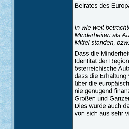
Beirates des Europa
In wie weit betrach
Minderheiten als Au
Mittel standen, bz
Dass die Minderhei
Identität der Regio
österreichische Au
dass die Erhaltung 
über die europäisch
nie genügend finanz
Großen und Ganzen
Dies wurde auch da
von sich aus sehr vi