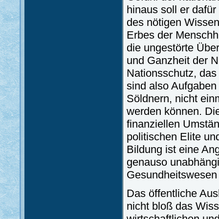
hinaus soll er dafü
des nötigen Wissens
Erbes der Menschhe
die ungestörte Über
und Ganzheit der Na
Nationsschutz, das
sind also Aufgaben
Söldnern, nicht ei
werden können. Die 
finanziellen Umstä
politischen Elite u
Bildung ist eine An
genauso unabhängig
Gesundheitswesen 
Das öffentliche Au
nicht bloß das Wiss
wirtschaftlichen und 