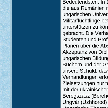
Bedeutendsten. In 
die aus Rumänien 
ungarischen Univers
Militärflüchtlinge 
unterstützen zu kö
gebracht. Die Verh
Studenten und Prof
Plänen über die Ab
Akzeptanz von Dip
ungarischen Bildun
Büchern und der Ga
unsere Schuld, da
Verhandlungen erf
Zielsetzungen nur t
mit der ukrainisch
Beregszász (Bereho
Ungvár (Uzhhorod) 