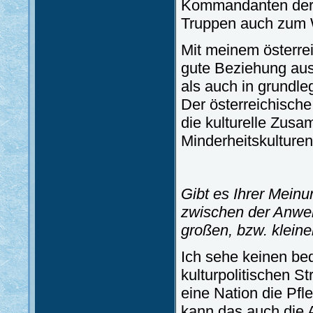
Kommandanten der 
Truppen auch zum 
Mit meinem österre
gute Beziehung ausb
als auch in grundle
Der österreichische
die kulturelle Zus
Minderheitskulturen
Gibt es Ihrer Mein
zwischen der Anwen
großen, bzw. klein
Ich sehe keinen be
kulturpolitischen S
eine Nation die Pfle
kann das auch die 