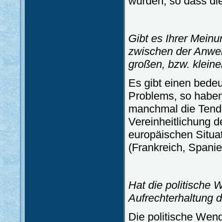
wurden, so dass die
Gibt es Ihrer Mein
zwischen der Anwen
großen, bzw. klein
Es gibt einen bede
Problems, so haben
manchmal die Tenden
Vereinheitlichung d
europäischen Situat
(Frankreich, Spanie
Hat die politische 
Aufrechterhaltung d
Die politische Wen