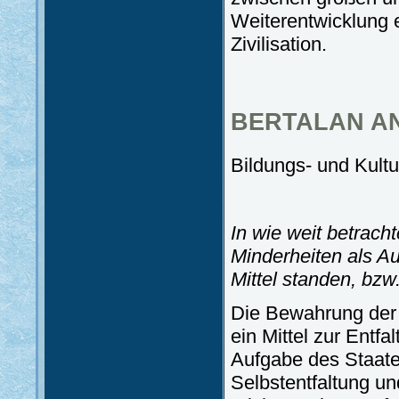
Weiterentwicklung e
Zivilisation.
BERTALAN A
Bildungs- und Kultu
In wie weit betrach
Minderheiten als Au
Mittel standen, bz
Die Bewahrung der 
ein Mittel zur Entf
Aufgabe des Staates
Selbstentfaltung un