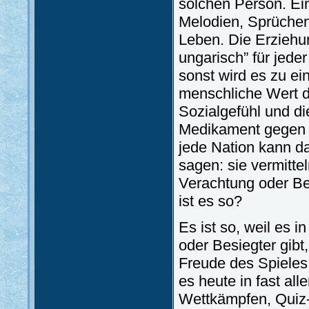
solchen Person. Ei
Melodien, Sprüche
Leben. Die Erziehun
ungarisch” für jede
sonst wird es zu ei
menschliche Wert di
Sozialgefühl und di
Medikament gegen di
jede Nation kann da
sagen: sie vermitte
Verachtung oder B
ist es so?
Es ist so, weil es i
oder Besiegter gibt,
Freude des Spieles 
es heute in fast all
Wettkämpfen, Quiz-