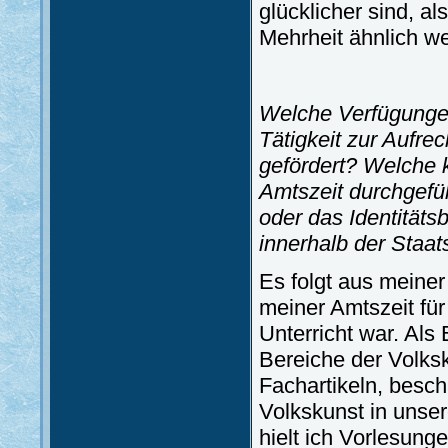
glücklicher sind, al
Mehrheit ähnlich w
Welche Verfügungen
Tätigkeit zur Aufre
gefördert? Welche k
Amtszeit durchgefüh
oder das Identitäts
innerhalb der Staa
Es folgt aus meiner
meiner Amtszeit fü
Unterricht war. Als
Bereiche der Volksk
Fachartikeln, besch
Volkskunst in unser
hielt ich Vorlesung