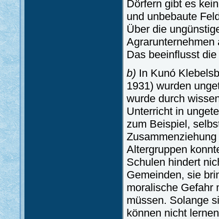
Dörfern gibt es kei
und unbebaute Felde
Über die ungünstige
Agrarunternehmen a
Das beeinflusst die
b)
In Kunó Klebelsbe
1931) wurden unget
wurde durch wissen
Unterricht in ungete
zum Beispiel, selbs
Zusammenziehung vo
Altergruppen konn
Schulen hindert nic
Gemeinden, sie bri
moralische Gefahr m
müssen. Solange sie
können nicht lerne