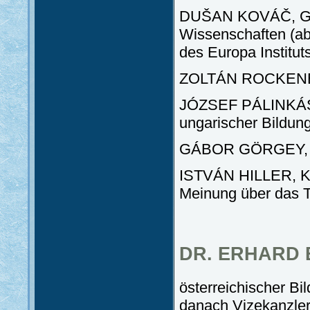
DUŠAN KOVÁČ, Gen
Wissenschaften (ab
des Europa Institut
ZOLTÁN ROCKENBAU
JÓZSEF PÁLINKÁS, 
ungarischer Bildun
GÁBOR GÖRGEY, Ku
ISTVÁN HILLER, Kul
Meinung über das T
DR. ERHARD
österreichischer Bi
danach Vizekanzler