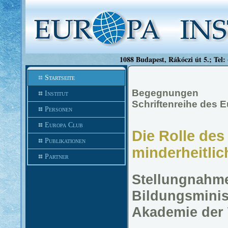
1088 Budapest, Rákóczi út 5.; Tel:
Startseite
Begegnungen
Institut
Schriftenreihe des 
Personen
Europa Club
Die Rolle des
Publikationen
minderheitli
Partner
Stellungnahme
Bildungsminis
Akademie der