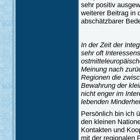
sehr positiv ausgewi
weiterer Beitrag in
abschätzbarer Bed
In der Zeit der Int
sehr oft Interesse
ostmitteleuropäisch
Meinung nach zurüc
Regionen die zwisch
Bewahrung der klei
nicht enger im Int
lebenden Minderhe
Persönlich bin ich 
den kleinen Natione
Kontakten und Koop
mit der regionalen 