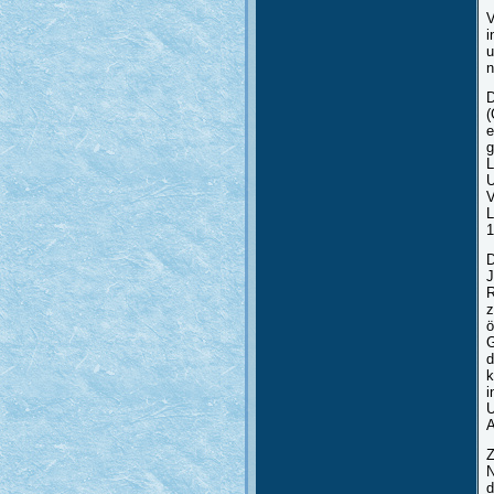
V
i
u
n
D
(
e
g
L
U
V
L
1
D
J
R
z
ö
G
d
k
i
U
A
Z
N
d