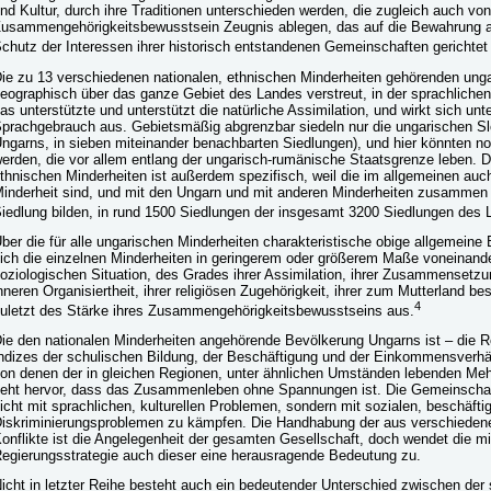
nd Kultur, durch ihre Traditionen unterschieden werden, die zugleich auch vo
usammengehörigkeitsbewusstsein Zeugnis ablegen, das auf die Bewahrung al
chutz der Interessen ihrer historisch entstandenen Gemeinschaften gerichtet i
ie zu 13 verschiedenen nationalen, ethnischen Minderheiten gehörenden ung
eographisch über das ganze Gebiet des Landes verstreut, in der sprachlich
as unterstützte und unterstützt die natürliche Assimilation, und wirkt sich u
prachgebrauch aus. Gebietsmäßig abgrenzbar siedeln nur die ungarischen Sl
ngarns, in sieben miteinander benachbarten Siedlungen), und hier könnten 
erden, die vor allem entlang der ungarisch-rumänische Staatsgrenze leben. Di
thnischen Minderheiten ist außerdem spezifisch, weil die im allgemeinen auch
inderheit sind, und mit den Ungarn und mit anderen Minderheiten zusammen
iedlung bilden, in rund 1500 Siedlungen der insgesamt 3200 Siedlungen des 
ber die für alle ungarischen Minderheiten charakteristische obige allgemein
ich die einzelnen Minderheiten in geringerem oder größerem Maße voneinand
oziologischen Situation, des Grades ihrer Assimilation, ihrer Zusammensetzu
nneren Organisiertheit, ihrer religiösen Zugehörigkeit, ihrer zum Mutterland b
4
uletzt des Stärke ihres Zusammengehörigkeitsbewusstseins aus.
ie den nationalen Minderheiten angehörende Bevölkerung Ungarns ist – die 
ndizes der schulischen Bildung, der Beschäftigung und der Einkommensverhäl
on denen der in gleichen Regionen, unter ähnlichen Umständen lebenden Meh
eht hervor, dass das Zusammenleben ohne Spannungen ist. Die Gemeinschaft
icht mit sprachlichen, kulturellen Problemen, sondern mit sozialen, beschäfti
iskriminierungsproblemen zu kämpfen. Die Handhabung der aus verschiede
onflikte ist die Angelegenheit der gesamten Gesellschaft, doch wendet die mitt
egierungsstrategie auch dieser eine herausragende Bedeutung zu.
icht in letzter Reihe besteht auch ein bedeutender Unterschied zwischen der 