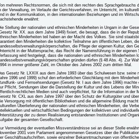
on mehreren Rechtsnormen, die sich mit den rechten des Sprachgebrauchs d
n der Verwaltung, im Verlaufe der Gerichtsverfahren, im Unterricht, im kultu
nd in der Kommunikation, in den internationalen Beziehungen und im Wirtscha
achstehende erwähnt:
ie Stellung der nationalen und ethnischen Minderheiten in Ungarn in der Gesel
Gesetz Nr. XX. aus dem Jahre 1949) fixiert, die besagt, dass die in der Repu
thnischen Minderheiten teil haben an der Macht des Volkes. Sie sind staatsb
arantiert den Minderheiten die kollektive Teilnahme am öffentlichen Leben, di
andesselbstverwaltungskörperschaften, die Pflege der eigenen Kultur, den G
nterricht in der Muttersprache, das Recht der Namensführung in der eigenen 
erfassung wird festgelegt, dass die nationalen und ethnischen Minderheiten l
andesselbstverwaltungskörperschaften gründen dürfen (§ 48 Abs. 4). Zur Wa
994 in immer größerer Zahl, im Oktober des Jahres 2002 zum dritten Mal.
as Gesetz Nr. LXXIX aus dem Jahre 1993 über das Schulwesen bzw. seine m
ahre 1996 und 1999) schuf den erforderlichen Gleichklang mit dem Minderhei
undfunk- und Fernsehsendungen (Gesetz Nr. I aus dem Jahre 1996) machte es
ur Pflicht, Sendungen über die Darstellung der Kultur und des Lebens der Min
ffentlich-rechtlichen Medien sind auch verpflichtet, für die Information in de
esetz Nr. CXL aus dem Jahre 1997 über den Schutz der Kulturgüter und über 
ie Versorgung mit öffentlichen Bibliotheken und die allgemeine Bildung mach
ulturellen Überlieferung der nationalen und ethnischen Minderheiten, die Verb
ntellektuellen und wirtschaftlichen Bedingungen der kollektiven und individuell
nterstützung der zu deren Realisierung entstandenen Institutionen und Orga
ufgabe der gesamten Gesellschaft.
ur Vermeidung der eventuellen Missverständnisse sei an dieser Stelle erwäh
ovember 2001 vom Parlament angenommenen Gesetzes über die Publikation 
er Geschäftsaufschriften, sowie einzelner Bekanntmachungen von öffentliche