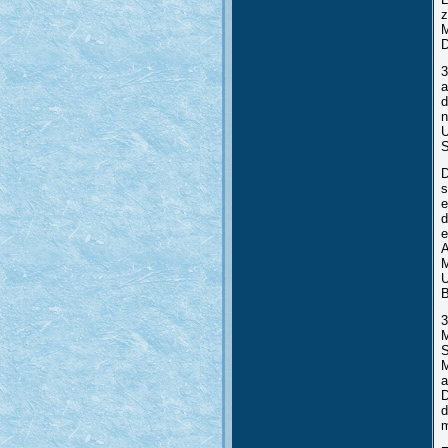
z
M
D
3
a
d
n
U
S
D
s
e
d
e
A
M
U
B
3
M
S
M
a
D
d
m