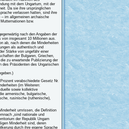
indung mit dem Ungartum, mit der
eit. Da sie ihre ursprünglichen
prache verlassen hatten, sind ihre
e – im allgemeinen archaische
 Mutternationen bzw.
 gegenwärtig nach den Angaben der
 von insgesamt 10 Millionen aus.
on ab, nach denen die Minderheiten
ngen als authentisch und
der Stärke von ungefähr einer
chaften der Bulgaren, Griechen,
die zu erwartende Publizierung der
on des Präsidenten des Ungarischen
egeben.)
 Prozent verabschiedete Gesetz Nr.
nderheiten (im Weiteren:
duelle sowie kollektive
ie armenische, bulgarische,
sche, rusinische (ruthenische),
inderheit umrissen, die Definition
emnach „sind nationale und
erritorium der Republik Ungarn
igen Minderheit sind, deren
lkerung durch ihre eigene Sprache