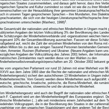
ngarischen Staates zusammenleben, und daraus geht hervor, dass ihre Verb
ngarischen Sprache und Kultur zumindest so stark ist wie die zu ihrer Minderh
emeinschaften vor der Herausbildung ihrer genormten Literatursprache/Hochs
uch in unseren Tagen gesprochenen Sprachen – ihre Mundarten, ihre Dialekt
prachvarianten, die sich von der heutigen Literatursprache/Hochsprache ihrer
1
prachnationen unterscheiden (Manherz, 1998)
.
ie Gesamtzahl der nationalen und ethnischen Minderheiten in Ungarn macht
ublizierten Angaben der letzten Volkszählung 3% der Bevölkerung des Landes
ie Schätzungen der Minderheitenverbände und -organisationen weichen hierv
nsgesamt 10% der Gesamtbevölkerung ausmachen. Fassen wir diese Schätzu
aßgebend auf, reicht die Zahl der einzelnen Minderheiten von den Roma mit 
alben Million bis zu den aus einigen Tausend Personen bestehenden Gemeins
olen, Armenier, Rusinen (Ruthenen) und Ukrainer. (Neuere Angaben kann uns 
ezüglichen Angaben der Volkszählung des Jahres 2001 liefern, der Informati
tatistischen Zentralamtes nach werden diese vor den Wahlen zu den
inderheitenselbstverwaltungskörperschaften am 20. Oktober 2002 bekannt g
as vom ungarischen Parlament vor rund 10 Jahren mit einer Mehrheit von 96
XXVII aus dem Jahre 1993 über die Rechte der nationalen und ethnischen Mi
inderheitengesetz) sichert den autochthonen 13 Minderheiten in Ungarn indivi
inderheitenrechte. Vom Gesetz werden diese Minderheiten auch aufgezählt: d
eutsche, griechische, kroatische, polnische, die Roma-Minderheit, die rumäni
erbische, slowakische, slowenische und die ukrainische Minderheit.
om Minderheitengesetz wird auch der Begriff der nationalen oder ethnischen M
ach F. Capotorti wird um den Minderheitenbegriff des Europarates ergänzt. D
thnische Minderheiten (...) alle seit mindestens einem Jahrhundert auf dem T
iedelnden Volksgruppen, die in der Bevölkerung des Staates in der zahlenmäß
ngehörige von den ungarischen Staatsbürgern und dem anderen Teil der Bevö