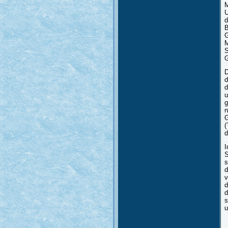
M
U
d
B
G
M
S
G
D
d
d
u
g
n
G
(
d
I
S
s
d
v
d
d
s
u