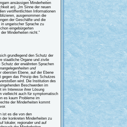
Ungarn ansässigen Minderheiten
chkeit an). „Im Sinne der neuen
ien veröffentlichten Informationen
ublizieren, ausgenommen die
ngen der Geschäfte und die
h in ungarischer Sprache zu
 schon eingebürgerten
er Minderheiten nicht.”
 sich grundlegend den Schutz der
e staatliche Organe und zivile
e Schutz der erwähnten Sprachen
nangelegenheiten und
er obersten Ebene, auf der Ebene
t gegen das Prinzip des Schutzes
erstoßen wird. Die Institution des
 eingehenden Beschwerden im
 im Interesse ihrer Lösung
n vielleicht auch für symptomatisch
en es kaum Probleme im
Rechte der Minderheiten kommt
vor.
 ist es die von den
 der konkreten Minderheiten zu
f lokaler, regionaler und auf
gebrauch der Minderheiten