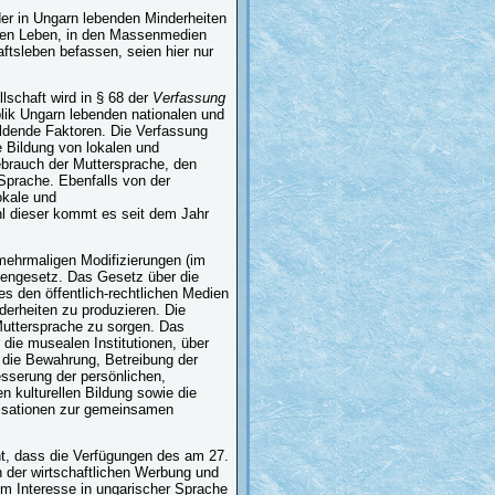
er in Ungarn lebenden Minderheiten
rellen Leben, in den Massenmedien
ftsleben befassen, seien hier nur
lschaft wird in § 68 der
Verfassung
blik Ungarn lebenden nationalen und
ildende Faktoren. Die Verfassung
e Bildung von lokalen und
ebrauch der Muttersprache, den
Sprache. Ebenfalls von der
okale und
hl dieser kommt es seit dem Jahr
ehrmaligen Modifizierungen (im
tengesetz. Das Gesetz über die
 den öffentlich-rechtlichen Medien
derheiten zu produzieren. Die
r Muttersprache zu sorgen. Das
die musealen Institutionen, über
t die Bewahrung, Betreibung der
esserung der persönlichen,
en kulturellen Bildung sowie die
nisationen zur gemeinsamen
nt, dass die Verfügungen des am 27.
der wirtschaftlichen Werbung und
m Interesse in ungarischer Sprache