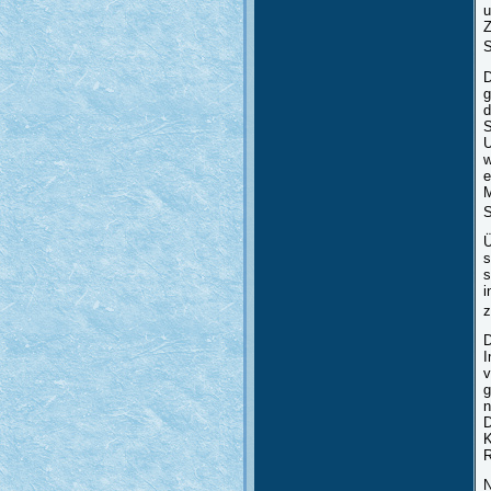
u
Z
S
D
g
d
S
U
w
e
M
S
Ü
s
s
i
z
D
I
v
g
n
D
K
R
N