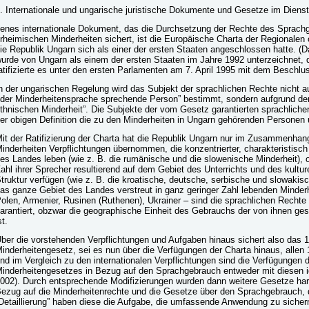
. Internationale und ungarische juristische Dokumente und Gesetze im Diens
enes internationale Dokument, das die Durchsetzung der Rechte des Sprach
rheimischen Minderheiten sichert, ist die Europäische Charta der Regionale
ie Republik Ungarn sich als einer der ersten Staaten angeschlossen hatte. (
urde von Ungarn als einem der ersten Staaten im Jahre 1992 unterzeichnet,
atifizierte es unter den ersten Parlamenten am 7. April 1995 mit dem Beschlus
n der ungarischen Regelung wird das Subjekt der sprachlichen Rechte nicht auf
der Minderheitensprache sprechende Person” bestimmt, sondern aufgrund der 
thnischen Minderheit”. Die Subjekte der vom Gesetz garantierten sprachlich
er obigen Definition die zu den Minderheiten in Ungarn gehörenden Persone
it der Ratifizierung der Charta hat die Republik Ungarn nur im Zusammenhan
inderheiten Verpflichtungen übernommen, die konzentrierter, charakteristisc
es Landes leben (wie z. B. die rumänische und die slowenische Minderheit), o
ahl ihrer Sprecher resultierend auf dem Gebiet des Unterrichts und des kultu
truktur verfügen (wie z. B. die kroatische, deutsche, serbische und slowakisc
as ganze Gebiet des Landes verstreut in ganz geringer Zahl lebenden Minderh
olen, Armenier, Rusinen (Ruthenen), Ukrainer – sind die sprachlichen Recht
arantiert, obzwar die geographische Einheit des Gebrauchs der von ihnen ge
st.
ber die vorstehenden Verpflichtungen und Aufgaben hinaus sichert also da
inderheitengesetz, sei es nun über die Verfügungen der Charta hinaus, allen 
nd im Vergleich zu den internationalen Verpflichtungen sind die Verfügungen
inderheitengesetzes in Bezug auf den Sprachgebrauch entweder mit diesen id
002). Durch entsprechende Modifizierungen wurden dann weitere Gesetze harm
ezug auf die Minderheitenrechte und die Gesetze über den Sprachgebrauch, 
Detaillierung” haben diese die Aufgabe, die umfassende Anwendung zu sicher