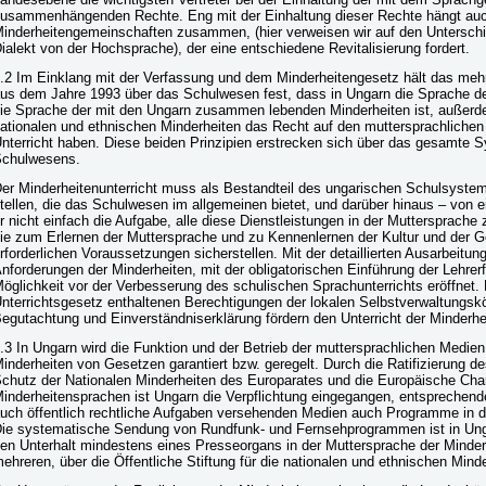
usammenhängenden Rechte. Eng mit der Einhaltung dieser Rechte hängt auch
inderheitengemeinschaften zusammen, (hier verweisen wir auf den Untersc
ialekt von der Hochsprache), der eine entschiedene Revitalisierung fordert.
.2 Im Einklang mit der Verfassung und dem Minderheitengesetz hält das meh
us dem Jahre 1993 über das Schulwesen fest, dass in Ungarn die Sprache de
ie Sprache der mit den Ungarn zusammen lebenden Minderheiten ist, außerd
ationalen und ethnischen Minderheiten das Recht auf den muttersprachlichen
nterricht haben. Diese beiden Prinzipien erstrecken sich über das gesamte 
chulwesens.
er Minderheitenunterricht muss als Bestandteil des ungarischen Schulsystems
tellen, die das Schulwesen im allgemeinen bietet, und darüber hinaus – von
r nicht einfach die Aufgabe, alle diese Dienstleistungen in der Muttersprach
ie zum Erlernen der Muttersprache und zu Kennenlernen der Kultur und der 
rforderlichen Voraussetzungen sicherstellen. Mit der detaillierten Ausarbeitung
nforderungen der Minderheiten, mit der obligatorischen Einführung der Lehrerf
öglichkeit vor der Verbesserung des schulischen Sprachunterrichts eröffnet.
nterrichtsgesetz enthaltenen Berechtigungen der lokalen Selbstverwaltungskö
egutachtung und Einverständniserklärung fördern den Unterricht der Minderh
.3 In Ungarn wird die Funktion und der Betrieb der muttersprachlichen Medien
inderheiten von Gesetzen garantiert bzw. geregelt. Durch die Ratifizierun
chutz der Nationalen Minderheiten des Europarates und die Europäische Char
inderheitensprachen ist Ungarn die Verpflichtung eingegangen, entsprechen
uch öffentlich rechtliche Aufgaben versehenden Medien auch Programme in 
ie systematische Sendung von Rundfunk- und Fernsehprogrammen ist in Ung
en Unterhalt mindestens eines Presseorgans in der Muttersprache der Minder
ehreren, über die Öffentliche Stiftung für die nationalen und ethnischen Mind