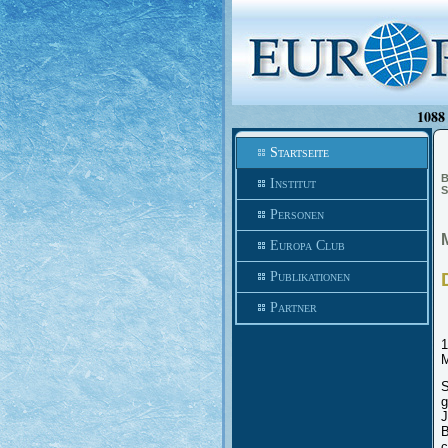
1088 
Startseite
B
Institut
S
Personen
Europa Club
Publikationen
Partner
1
M
S
g
J
B
c