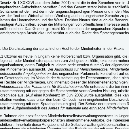
Gesetz Nr. LXXXXVI aus dem Jahre 2001) nicht die in den Sprachen von in 
ngebrachten Aufschriften betreffen (und das Gesetz strebt keine Ausschließli
echtsnorm ist der Text der in der ungarischsprachigen Presse und in den Med
zw. der Text der Wirtschaftlichen Werbung auch in ungarischer Sprache zu p
amen der Unternehmen und der Ware. Darüber hinaus sind auch die Benennu
onstigen Aufschriften, sowie die Mitteilungen von öffentlichem Interesse auc
eröffentlichen. Das Gesetz gilt nicht für die sich in der ungarischen Sprache
remdsprachigen Ausdrücke und berührt auch das Recht des Sprachgebrauchs d
. Die Durchsetzung der sprachlichen Rechte der Minderheiten in der Praxis
.1 Obzwar es heute in Ungarn keine Körperschaft bzw. Organisation gibt, die
egional- oder Minderheitensprachen zum Ziel gesetzt hätte, existieren mehrer
rganisationen, deren Tätigkeit zu einem bedeutenden Ausmaß der allgemein
der Minderheiten ausmacht. Der
Ausschuss für Menschenrechte, Minderheite
onfessionelle Angelegenheiten
des ungarischen Parlaments kontrolliert auf d
er Gesetzgebung, im Verlaufe der Ausarbeitung der Rechtsnormen, dass nich
er Rechte der Minderheiten, und innerhalb dieser der Minderheitensprachigen v
mbudsmanns des Parlaments für Minderheitenrechte
untersucht die bei ihm
usammenhang mit der gegen die Sprachrechte verstoßenden Haltung, arbeitet
orschläge aus. (Auf einer Konferenz im Juni 2002 wurde ausgeführt, dies kan
ehalten werden, dass unter den beim Ombudsmann eingehenden Beschwerd
usammenhang mit dem Sprachgebrauch gibt). Der Schutz der sprachlichen 
uch im Aufgabenbereich des
Amtes für nationale und ethnische Minderheiten
m Rahmen des spezifischen Minderheitenselbstverwaltungssystems in Ungarn
andesselbstverwaltungskörperschaften übernommene Aufgabe, die Interessen
chützen. Innerhalb diese Aufgabe sind die Selbstverwaltungskörperschaften au
andesebene die wichtigsten Vertreter bei der Einhaltung der mit dem Sprach