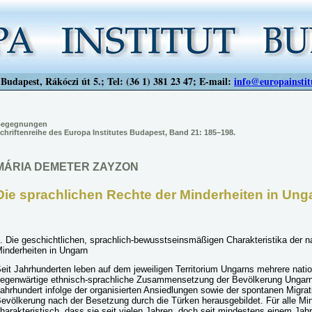
Budapest, Rákóczi út 5.; Tel: (36 1) 381 23 47; E-mail:
info@europainstit
egegnungen
chriftenreihe des Europa Institutes Budapest, Band 21: 185–198.
MÁRIA DEMETER ZAYZON
Die sprachlichen Rechte der Minderheiten in Ung
. Die geschichtlichen, sprachlich-bewusstseinsmäßigen Charakteristika der n
inderheiten in Ungarn
eit Jahrhunderten leben auf dem jeweiligen Territorium Ungarns mehrere na
egenwärtige ethnisch-sprachliche Zusammensetzung der Bevölkerung Ungarns 
ahrhundert infolge der organisierten Ansiedlungen sowie der spontanen Migrat
evölkerung nach der Besetzung durch die Türken herausgebildet. Für alle Min
harakteristisch, dass sie seit vielen Jahren, doch seit mindestens einem J