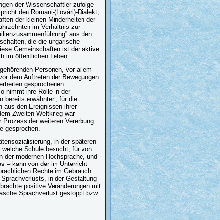
ngen der Wissenschaftler zufolge
pricht den Romani-(Lovári)-Dialekt,
ften der kleinen Minderheiten der
hrzehnten im Verhältnis zur
milienzusammenführung” aus den
schalten, die die ungarische
iese Gemeinschaften ist der aktive
h im öffentlichen Leben.
ngehörenden Personen, vor allem
t vor dem Auftreten der Bewegungen
erheiten gesprochenen
so nimmt ihre Rolle in der
 bereits erwähnten, für die
h aus den Ereignissen ihrer
 dem Zweiten Weltkrieg war
er Prozess der weiteren Vererbung
he gesprochen.
tensozialisierung, in der späteren
er welche Schule besucht, für von
chon der modernen Hochsprache, und
 – kann von der im Unterricht
prachlichen Rechte im Gebrauch
Sprachverlusts, in der Gestaltung
 brachte positive Veränderungen mit
 rasche Sprachverlust gestoppt bzw.