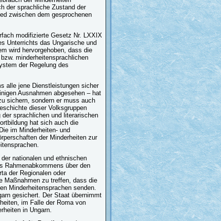
 der sprachliche Zustand der
hied zwischen dem gesprochenen
rfach modifizierte Gesetz Nr. LXXIX
s Unterrichts das Ungarische und
em wird hervorgehoben, dass die
 bzw. minderheitensprachlichen
System der Regelung des
 alle jene Dienstleistungen sicher
 einigen Ausnahmen abgesehen – hat
e zu sichern, sondern er muss auch
Geschichte dieser Volksgruppen
 der sprachlichen und literarischen
ortbildung hat sich auch die
 Die im Minderheiten- und
rperschaften der Minderheiten zur
eitensprachen.
 der nationalen und ethnischen
g des Rahmenabkommens über den
ta der Regionalen oder
de Maßnahmen zu treffen, dass die
den Minderheitensprachen senden.
arn gesichert. Der Staat übernimmt
heiten, im Falle der Roma von
erheiten in Ungarn.