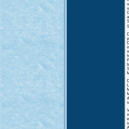
u
u
G
a
S
S
D
p
D
i
m
h
P
b
S
M
D
L
M
M
d
s
V
n
e
s
A