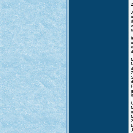
2
J
u
d
w
r
I
o
e
d
M
M
d
Z
S
d
P
g
i
Ü
M
u
M
2
B
„