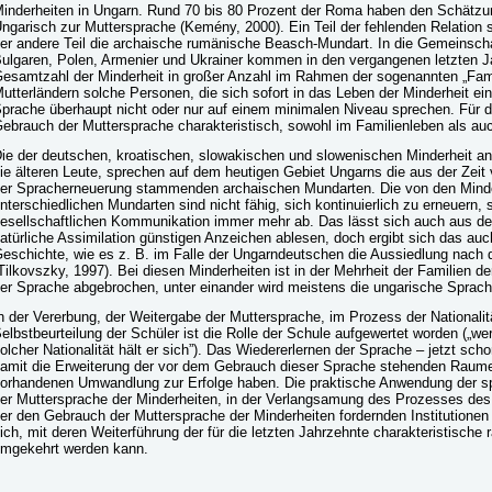
inderheiten in Ungarn. Rund 70 bis 80 Prozent der Roma haben den Schätzu
ngarisch zur Muttersprache (Kemény, 2000). Ein Teil der fehlenden Relation s
er andere Teil die archaische rumänische Beasch-Mundart. In die Gemeinscha
ulgaren, Polen, Armenier und Ukrainer kommen in den vergangenen letzten Ja
esamtzahl der Minderheit in großer Anzahl im Rahmen der sogenannten „Fa
utterländern solche Personen, die sich sofort in das Leben der Minderheit ein
prache überhaupt nicht oder nur auf einem minimalen Niveau sprechen. Für d
ebrauch der Muttersprache charakteristisch, sowohl im Familienleben als auc
ie der deutschen, kroatischen, slowakischen und slowenischen Minderheit a
ie älteren Leute, sprechen auf dem heutigen Gebiet Ungarns die aus der Zei
er Spracherneuerung stammenden archaischen Mundarten. Die von den Mind
nterschiedlichen Mundarten sind nicht fähig, sich kontinuierlich zu erneuern, 
esellschaftlichen Kommunikation immer mehr ab. Das lässt sich auch aus den
atürliche Assimilation günstigen Anzeichen ablesen, doch ergibt sich das auc
eschichte, wie es z. B. im Falle der Ungarndeutschen die Aussiedlung nach
Tilkovszky, 1997). Bei diesen Minderheiten ist in der Mehrheit der Familien d
er Sprache abgebrochen, unter einander wird meistens die ungarische Sprac
n der Vererbung, der Weitergabe der Muttersprache, im Prozess der Nationalitä
elbstbeurteilung der Schüler ist die Rolle der Schule aufgewertet worden („w
olcher Nationalität hält er sich”). Das Wiedererlernen der Sprache – jetzt s
amit die Erweiterung der vor dem Gebrauch dieser Sprache stehenden Raumes
orhandenen Umwandlung zur Erfolge haben. Die praktische Anwendung der s
er Muttersprache der Minderheiten, in der Verlangsamung des Prozesses des 
er den Gebrauch der Muttersprache der Minderheiten fordernden Institutionen
ich, mit deren Weiterführung der für die letzten Jahrzehnte charakteristische
mgekehrt werden kann.