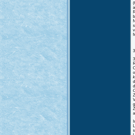
(
a
R
b
N
s
v
f
3
3
R
O
o
k
d
d
O
Z
V
g
Z
a
I
L
s
L