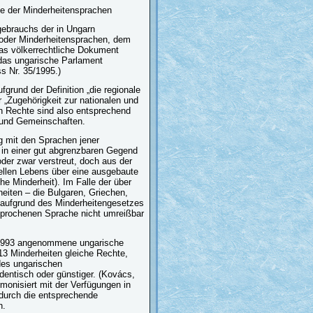
te der Minderheitensprachen
gebrauchs der in Ungarn
n oder Minderheitensprachen, dem
Das völkerrechtliche Dokument
 das ungarische Parlament
s Nr. 35/1995.)
grund der Definition „die regionale
„Zugehörigkeit zur nationalen und
en Rechte sind also entsprechend
n und Gemeinschaften.
g mit den Sprachen jener
h in einer gut abgrenzbaren Gegend
der zwar verstreut, doch aus der
rellen Lebens über eine ausgebaute
he Minderheit). Im Falle der über
eiten – die Bulgaren, Griechen,
e aufgrund des Minderheitengesetzes
sprochenen Sprache nicht umreißbar
s 1993 angenommene ungarische
13 Minderheiten gleiche Rechte,
 des ungarischen
entisch oder günstiger. (Kovács,
onisiert mit der Verfügungen in
durch die entsprechende
n.