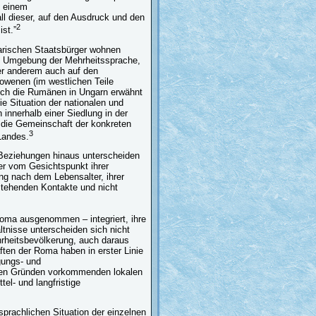
n einem
l dieser, auf den Ausdruck und den
2
st.”
arischen Staatsbürger wohnen
en Umgebung der Mehrheitssprache,
nter anderem auch auf den
owenen (im westlichen Teile
noch die Rumänen in Ungarn erwähnt
e Situation der nationalen und
 innerhalb einer Siedlung in der
 die Gemeinschaft der konkreten
3
Landes.
e Beziehungen hinaus unterscheiden
er vom Gesichtspunkt ihrer
ng nach dem Lebensalter, ihrer
estehenden Kontakte und nicht
Roma ausgenommen – integriert, ihre
tnisse unterscheiden sich nicht
rheitsbevölkerung, auch daraus
en der Roma haben in erster Linie
gungs- und
nen Gründen vorkommenden lokalen
el- und langfristige
sprachlichen Situation der einzelnen