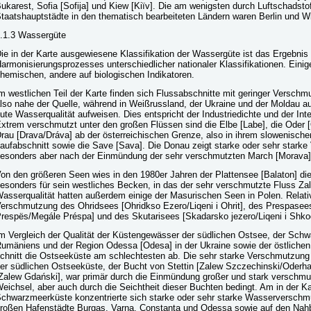
ukarest, Sofia [Sofija] und Kiew [Kiïv]. Die am wenigsten durch Luftschadst
taatshauptstädte in den thematisch bearbeiteten Ländern waren Berlin und W
.1.3 Wassergüte
ie in der Karte ausgewiesene Klassifikation der Wassergüte ist das Ergebnis
armonisierungsprozesses unterschiedlicher nationaler Klassifikationen. Einig
hemischen, andere auf biologischen Indikatoren.
m westlichen Teil der Karte finden sich Flussabschnitte mit geringer Verschm
lso nahe der Quelle, während in Weißrussland, der Ukraine und der Moldau a
ute Wasserqualität aufweisen. Dies entspricht der Industriedichte und der Inte
xtrem verschmutzt unter den großen Flüssen sind die Elbe [Labe], die Oder [O
rau [Drava/Dráva] ab der österreichischen Grenze, also in ihrem slowenische
aufabschnitt sowie die Save [Sava]. Die Donau zeigt starke oder sehr stark
esonders aber nach der Einmündung der sehr verschmutzten March [Morava]
on den größeren Seen wies in den 1980er Jahren der Plattensee [Balaton] die 
esonders für sein westliches Becken, in das der sehr verschmutzte Fluss Za
asserqualität hatten außerdem einige der Masurischen Seen in Polen. Relati
erschmutzung des Ohridsees [Ohridkso Ezero/Liqeni i Ohrit], des Prespasee
respës/Megále Préspa] und des Skutarisees [Skadarsko jezero/Liqeni i Shko
m Vergleich der Qualität der Küstengewässer der südlichen Ostsee, der Sch
umäniens und der Region Odessa [Odesa] in der Ukraine sowie der östlichen
chnitt die Ostseeküste am schlechtesten ab. Die sehr starke Verschmutzun
er südlichen Ostseeküste, der Bucht von Stettin [Zalew Szczechinski/Oderha
Zalew Gdański], war primär durch die Einmündung großer und stark verschmut
eichsel, aber auch durch die Seichtheit dieser Buchten bedingt. Am in der Ka
chwarzmeerküste konzentrierte sich starke oder sehr starke Wasserversch
roßen Hafenstädte Burgas, Varna, Constanţa und Odessa sowie auf den Nahbe