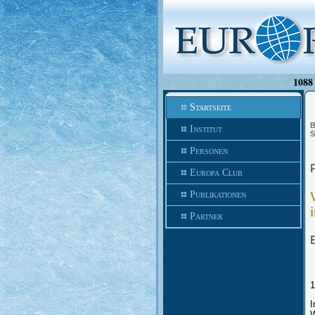
1088 
Startseite
B
Institut
S
Personen
Europa Club
Publikationen
Partner
1
I
W