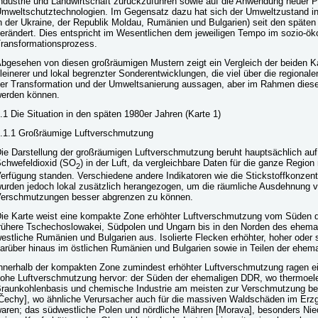
ndustrie und Landwirtschaft zurückzuführen sowie auf die Anwendung neuer P
mweltschutztechnologien. Im Gegensatz dazu hat sich der Umweltzustand i
n der Ukraine, der Republik Moldau, Rumänien und Bulgarien) seit den späten 
erändert. Dies entspricht im Wesentlichen dem jeweiligen Tempo im sozio-ö
ransformationsprozess.
bgesehen von diesen großräumigen Mustern zeigt ein Vergleich der beiden K
leinerer und lokal begrenzter Sonderentwicklungen, die viel über die regiona
er Transformation und der Umweltsanierung aussagen, aber im Rahmen dieses
erden können.
.1 Die Situation in den späten 1980er Jahren (Karte 1)
.1.1 Großräumige Luftverschmutzung
ie Darstellung der großräumigen Luftverschmutzung beruht hauptsächlich auf
chwefeldioxid (SO
) in der Luft, da vergleichbare Daten für die ganze Region 
2
erfügung standen. Verschiedene andere Indikatoren wie die Stickstoffkonzent
urden jedoch lokal zusätzlich herangezogen, um die räumliche Ausdehnung 
erschmutzungen besser abgrenzen zu können.
ie Karte weist eine kompakte Zone erhöhter Luftverschmutzung vom Süden 
rühere Tschechoslowakei, Südpolen und Ungarn bis in den Norden des ehemal
estliche Rumänien und Bulgarien aus. Isolierte Flecken erhöhter, hoher oder
arüber hinaus im östlichen Rumänien und Bulgarien sowie in Teilen der ehema
nnerhalb der kompakten Zone zumindest erhöhter Luftverschmutzung ragen ei
ohe Luftverschmutzung hervor: der Süden der ehemaligen DDR, wo thermoele
raunkohlenbasis und chemische Industrie am meisten zur Verschmutzung be
Čechy], wo ähnliche Verursacher auch für die massiven Waldschäden im Erzge
aren; das südwestliche Polen und nördliche Mähren [Morava], besonders Nie