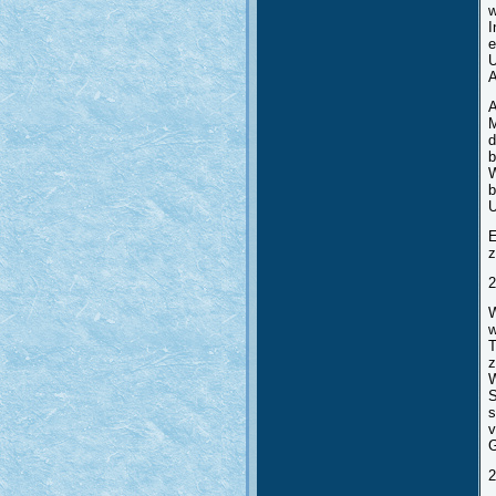
w
I
e
U
A
A
M
d
b
W
b
U
E
z
2
W
w
T
z
W
S
s
v
G
2