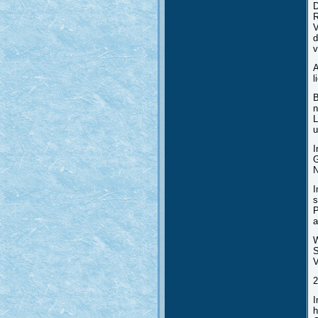
D
R
V
d
v
A
l
B
n
L
u
I
G
N
I
s
P
a
W
S
V
2
I
h