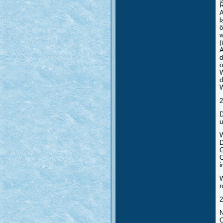
R
A
l
ö
w
(
A
d
ö
W
d
W
2
D
u
W
D
G
C
i
W
r
2
N
O