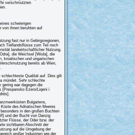
offe verschmutzten
ien.
 eines schwierigen
e von ihnen beruhten auf
utzung fast nur in Gebirgsregionen,
uch Tieflandsflüsse zum Teil noch
nsität landwirtschaftlicher Nutzung.
dra], die Weichsel [Wisła], die
n, kroatischen und ungarischen
e Verschmutzung bereits ab Wien,
.
schlechteste Qualität auf. Dies gilt
la mündet. Sehr schlechte
v gering war dagegen die
s [Prespansko Ezero/Liqeni i
drës].
warzmeerküsten Bulgariens,
 Küste des Adriatischen Meeres
g besonders in den großen Buchten
ff] und der Bucht von Danzig
zter Flüsse, der Oder bzw. der
rte sichtbaren Abschnitt der
mutzung auf die Umgebung der
reich großer Industrien wie der