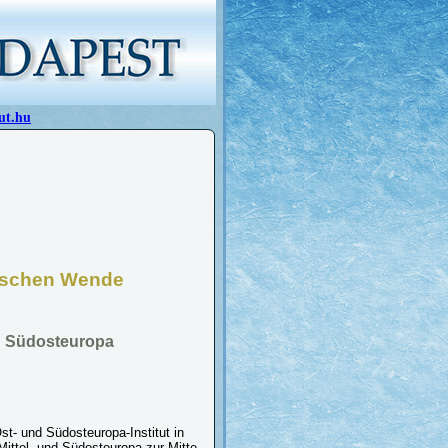
ut.hu
tischen Wende
nd Südosteuropa
t- und Südosteuropa-Institut in
Mittel- und Südosteuropa zur Mitte