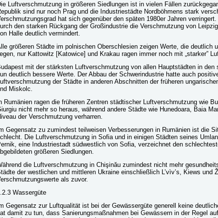
ie Luftverschmutzung in größeren Siedlungen ist in vielen Fällen zurückgeg
epublik sind nur noch Prag und die Industriestädte Nordböhmens stark versc
erschmutzungsgrad hat sich gegenüber den späten 1980er Jahren verringert.
urch den starken Rückgang der Großindustrie die Verschmutzung von Leipzig
on Halle deutlich vermindert.
lle größeren Städte im polnischen Oberschlesien zeigen Werte, die deutlich 
iegen, nur Kattowitz [Katowice] und Krakau ragen immer noch mit „starker” L
udapest mit der stärksten Luftverschmutzung von allen Hauptstädten in den 
un deutlich bessere Werte. Der Abbau der Schwerindustrie hatte auch positive
uftverschmutzung der Städte in anderen Abschnitten der früheren ungarisch
nd Miskolc.
n Rumänien ragen die früheren Zentren städtischer Luftverschmutzung wie Buka
iurgiu nicht mehr so heraus, während andere Städte wie Hunedoara, Baia Ma
iveau der Verschmutzung verharren.
m Gegensatz zu zumindest teilweisen Verbesserungen in Rumänien ist die Situ
chlecht. Die Luftverschmutzung in Sofia und in einigen Städten seines Umlan
ernik, eine Industriestadt südwestlich von Sofia, verzeichnet den schlechtest
bgebildeten größeren Siedlungen.
ährend die Luftverschmutzung in Chişinău zumindest nicht mehr gesundheits
tädte der westlichen und mittleren Ukraine einschließlich L’vìv’s, Kiews und 
erschmutzungswerte als zuvor.
.2.3 Wassergüte
m Gegensatz zur Luftqualität ist bei der Gewässergüte generell keine deutlic
at damit zu tun, dass Sanierungsmaßnahmen bei Gewässern in der Regel auf