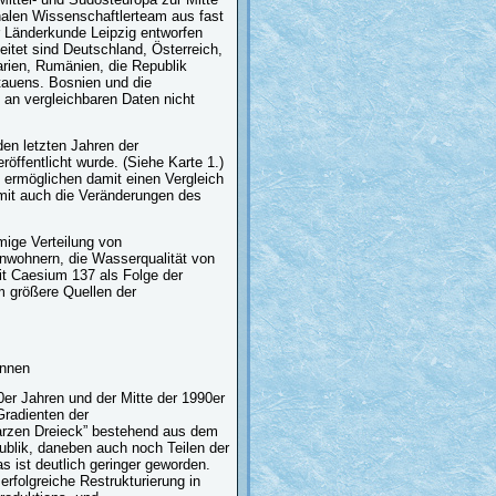
ionalen Wissenschaftlerteam aus fast
ür Länderkunde Leipzig entworfen
eitet sind Deutschland, Österreich,
arien, Rumänien, die Republik
tauens. Bosnien und die
an vergleichbaren Daten nicht
 den letzten Jahren der
ffentlicht wurde. (Siehe Karte 1.)
 ermöglichen damit einen Vergleich
mit auch die Veränderungen des
mige Verteilung von
inwohnern, die Wasserqualität von
t Caesium 137 als Folge der
m größere Quellen der
önnen
0er Jahren und der Mitte der 1990er
Gradienten der
arzen Dreieck” bestehend aus dem
blik, daneben auch noch Teilen der
 ist deutlich geringer geworden.
erfolgreiche Restrukturierung in