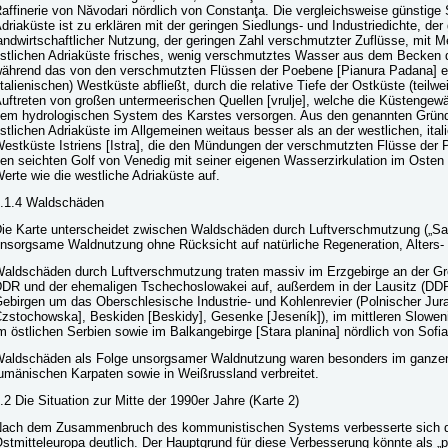
affinerie von Năvodari nördlich von Constanţa. Die vergleichsweise günstige S
driaküste ist zu erklären mit der geringen Siedlungs- und Industriedichte, der 
andwirtschaftlicher Nutzung, der geringen Zahl verschmutzter Zuflüsse, mit
stlichen Adriaküste frisches, wenig verschmutztes Wasser aus dem Becken d
ährend das von den verschmutzten Flüssen der Poebene [Pianura Padana] ei
italienischen) Westküste abfließt, durch die relative Tiefe der Ostküste (teil
uftreten von großen untermeerischen Quellen [vrulje], welche die Küstenge
em hydrologischen System des Karstes versorgen. Aus den genannten Gründe
stlichen Adriaküste im Allgemeinen weitaus besser als an der westlichen, ital
estküste Istriens [Istra], die den Mündungen der verschmutzten Flüsse der 
en seichten Golf von Venedig mit seiner eigenen Wasserzirkulation im Osten 
erte wie die westliche Adriaküste auf.
.1.4 Waldschäden
ie Karte unterscheidet zwischen Waldschäden durch Luftverschmutzung („Sa
nsorgsame Waldnutzung ohne Rücksicht auf natürliche Regeneration, Alters- 
aldschäden durch Luftverschmutzung traten massiv im Erzgebirge an der G
DR und der ehemaligen Tschechoslowakei auf, außerdem in der Lausitz (DDR
ebirgen um das Oberschlesische Industrie- und Kohlenrevier (Polnischer Ju
zstochowska], Beskiden [Beskidy], Gesenke [Jeseník]), im mittleren Slowenie
m östlichen Serbien sowie im Balkangebirge [Stara planina] nördlich von Sofia
aldschäden als Folge unsorgsamer Waldnutzung waren besonders im ganzen 
umänischen Karpaten sowie in Weißrussland verbreitet.
.2 Die Situation zur Mitte der 1990er Jahre (Karte 2)
ach dem Zusammenbruch des kommunistischen Systems verbesserte sich di
stmitteleuropa deutlich. Der Hauptgrund für diese Verbesserung könnte als „