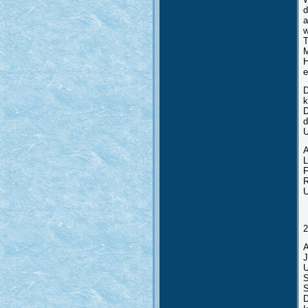
d
a
w
T
M
H
e
D
k
D
d
U
A
L
F
R
U
2
A
J
U
S
S
D