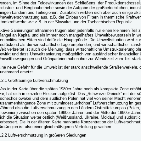
erden, im Sinne der Folgewirkungen des Schließens, der Produktionsdrossel
ndustrie- und Bergbaubetriebe sowie der Aufgabe der großbetrieblichen, indust
inigen Ländern und Teilregionen. Zusätzlich wirkten sich aber auch einige a
mweltverschmutzung aus, z.B. der Einbau von Filtern in thermische Kraftwer
tomkraftwerke wie z.B. in der Slowakei und der Tschechischen Republik.
ktive Sanierungsmaßnahmen trugen aber jedenfalls nur einen kleineren Teil z
angel an Kapital und ein immer noch mangelhaftes Umweltbewusstsein in wei
en politischen Eliten sind dafür die Hauptgründe. Die Umweltsituation wird z
edrückend als die wirtschaftliche Lage empfunden, und wirtschaftliche Transfo
eit verbreitet ist auch die Meinung, dass wirtschaftliche Umstrukturierung 
ewirkt und dass Umweltsanierung maßgeblich von ausländischer finanzieller 
mweltbewegungen und Grünparteien haben ihre zur Wendezeit zum Teil starke 
ine neue Gefahr für die Umwelt ist der stark anschwellende Straßenverkehr, d
unehmend ersetzt.
.2.1 Großräumige Luftverschmutzung
as in der Karte über die späten 1980er Jahre noch als kompakte Zone erhö
ar, hat sich in einzelne Flecken aufgelöst. Das „Schwarze Dreieck” mit der s
schechoslowakei und dem südlichen Polen hat viel von seiner Macht verloren
usammenhängende Zone mit zumindest „erhöhter” Luftverschmutzung im gesa
ährend also die Luftverschmutzung in den Ländern Ostmitteleuropas (Polen,
lowenien) zwischen den späten 1980er Jahren und der Mitte der 1990er Jahr
ich die Situation weiter östlich (Weißrussland, Ukraine, Moldau) und südöstl
erbessert. Die in der älteren Karte markante Konzentration der Luftverschmut
roßregion ist also einer gleichmäßigeren Verteilung gewichen.
.2.2 Luftverschmutzung in größeren Siedlungen