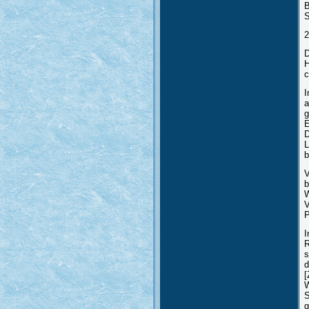
B
S
2
D
H
c
I
a
g
E
D
L
b
V
b
W
V
P
I
R
s
d
[
W
S
g