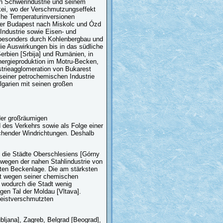
en Schwerindustrie und seinem
kei, wo der Verschmutzungseffekt
iche Temperaturinversionen
über Budapest nach Miskolc und Ózd
Industrie sowie Eisen- und
 besonders durch Kohlenbergbau und
die Auswirkungen bis in das südliche
Serbien [Srbija] und Rumänien, in
nergieproduktion im Motru-Becken,
strieagglomeration von Bukarest
t seiner petrochemischen Industrie
lgarien mit seinen großen
der großräumigen
d des Verkehrs sowie als Folge einer
schender Windrichtungen. Deshalb
 die Städte Oberschlesiens [Górny
wegen der nahen Stahlindustrie von
ten Beckenlage. Die am stärksten
t wegen seiner chemischen
 wodurch die Stadt wenig
ngen Tal der Moldau [Vltava].
meistverschmutzten
ubljana], Zagreb, Belgrad [Beograd],