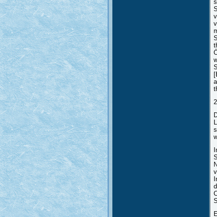
s
S
v
v
m
S
t
Ö
w
S
[
a
t
2
D
L
s
w
I
S
N
v
I
d
C
S
E