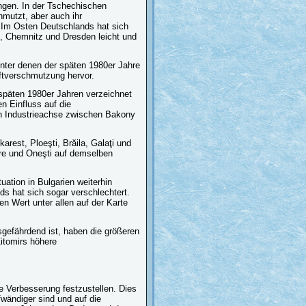
angen. In der Tschechischen
hmutzt, aber auch ihr
 Im Osten Deutschlands hat sich
, Chemnitz und Dresden leicht und
unter denen der späten 1980er Jahre
uftverschmutzung hervor.
späten 1980er Jahren verzeichnet
n Einfluss auf die
en Industrieachse zwischen Bakony
rest, Ploeşti, Brăila, Galaţi und
re und Oneşti auf demselben
ation in Bulgarien weiterhin
ds hat sich sogar verschlechtert.
en Wert unter allen auf der Karte
gefährdend ist, haben die größeren
Žitomirs höhere
he Verbesserung festzustellen. Dies
wändiger sind und auf die