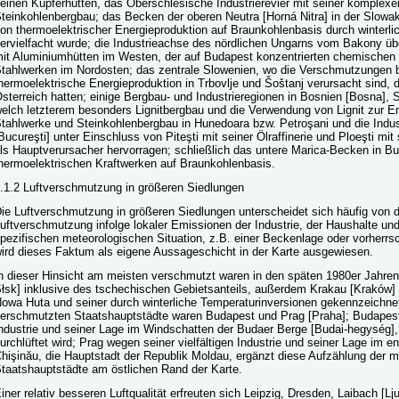
einen Kupferhütten, das Oberschlesische Industrierevier mit seiner komplex
teinkohlenbergbau; das Becken der oberen Neutra [Horná Nitra] in der Slowa
on thermoelektrischer Energieproduktion auf Braunkohlenbasis durch winterl
ervielfacht wurde; die Industrieachse des nördlichen Ungarns vom Bakony 
it Aluminiumhütten im Westen, der auf Budapest konzentrierten chemischen 
tahlwerken im Nordosten; das zentrale Slowenien, wo die Verschmutzungen
hermoelektrische Energieproduktion in Trbovlje und Šoštanj verursacht sind, 
sterreich hatten; einige Bergbau- und Industrieregionen in Bosnien [Bosna], 
elch letzterem besonders Lignitbergbau und die Verwendung von Lignit zur E
tahlwerke und Steinkohlenbergbau in Hunedoara bzw. Petroşani und die Indu
Bucureşti] unter Einschluss von Piteşti mit seiner Ölraffinerie und Ploeşti mi
ls Hauptverursacher hervorragen; schließlich das untere Marica-Becken in Bu
hermoelektrischen Kraftwerken auf Braunkohlenbasis.
.1.2 Luftverschmutzung in größeren Siedlungen
ie Luftverschmutzung in größeren Siedlungen unterscheidet sich häufig von 
uftverschmutzung infolge lokaler Emissionen der Industrie, der Haushalte un
pezifischen meteorologischen Situation, z.B. einer Beckenlage oder vorherr
ird dieses Faktum als eigene Aussageschicht in der Karte ausgewiesen.
n dieser Hinsicht am meisten verschmutzt waren in den späten 1980er Jahren
łsk] inklusive des tschechischen Gebietsanteils, außerdem Krakau [Kraków] 
owa Huta und seiner durch winterliche Temperaturinversionen gekennzeichne
erschmutzten Staatshauptstädte waren Budapest und Prag [Praha]; Budapes
ndustrie und seiner Lage im Windschatten der Budaer Berge [Budai-hegység],
urchlüftet wird; Prag wegen seiner vielfältigen Industrie und seiner Lage im e
hişinău, die Hauptstadt der Republik Moldau, ergänzt diese Aufzählung der 
taatshauptstädte am östlichen Rand der Karte.
iner relativ besseren Luftqualität erfreuten sich Leipzig, Dresden, Laibach [Lj