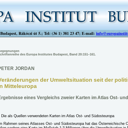
Budapest, Rákóczi út 5.; Tel: (36 1) 381 23 47; E-mail:
info@europainstit
egegnungen
chriftenreihe des Europa Institutes Budapest, Band 20:151–161.
PETER JORDAN
Veränderungen der Umweltsituation seit der poli
in Mitteleuropa
Ergebnisse eines Vergleichs zweier Karten im Atlas Ost- u
 Die als Quellen verwendeten Karten im Atlas Ost- und Südosteuropa
m Rahmen seines Atlasses Ost- und Südosteuropa hat das Österreichische Os
ien soeben eine Karte im Maßstab 1:3 Millionen über die Umweltsituation in 