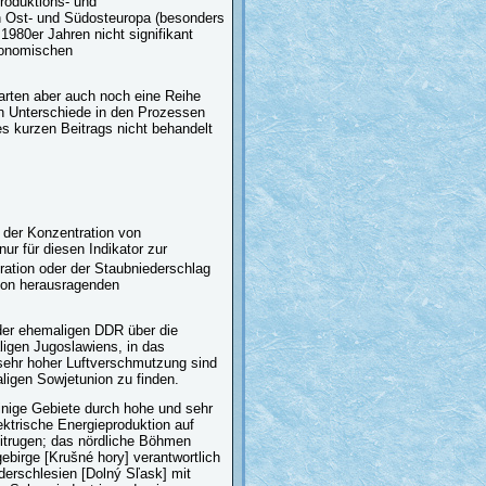
roduktions- und
n Ost- und Südosteuropa (besonders
1980er Jahren nicht signifikant
konomischen
arten aber auch noch eine Reihe
len Unterschiede in den Prozessen
 kurzen Beitrags nicht behandelt
 der Konzentration von
nur für diesen Indikator zur
ration oder der Staubniederschlag
von herausragenden
der ehemaligen DDR über die
igen Jugoslawiens, in das
 sehr hoher Luftverschmutzung sind
ligen Sowjetunion zu finden.
nige Gebiete durch hohe und sehr
ktrische Energieproduktion auf
itrugen; das nördliche Böhmen
birge [Krušné hory] verantwortlich
derschlesien [Dolný Sľask] mit