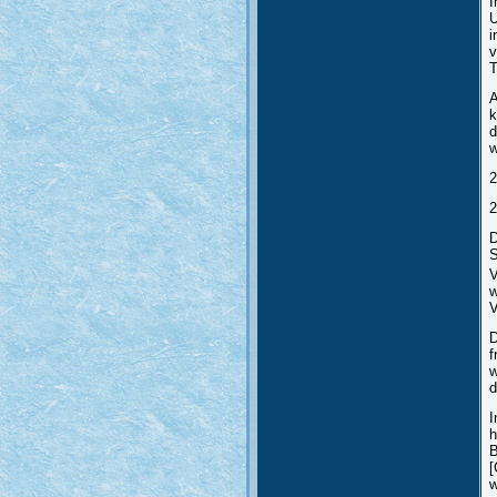
I
U
i
v
T
A
k
d
w
2
2
D
S
V
w
V
D
f
w
d
I
h
B
[
w