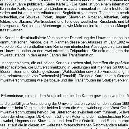
er 1990er Jahre publiziert. (Siehe Karte 2.) Die Karte ist von einem internat
llen in der Karte dargestellten Ländern in Zusammenarbeit mit dem Institut f
orden und ist mit einem erläuternden Begleittext versehen. Thematisch bearb
schechien, die Slowakei, Polen, Ungarn, Slowenien, Kroatien, Albanien, Bulg
oldau, die Ukraine, Weißrussland und Teile des westlichen Russlands und Li
erzegowina, Serbien und Montenegro sowie Makedonien konnten aus Mangel 
rfasst werden.
ie Karte ist die aktualisierte Version einer Darstellung der Umweltsituation in
ommunistischen Periode, die im Rahmen desselben Atlasses im Jahr 1992 verö
ie beiden Karten enthalten eine Reihe von identischen Aussageschichten und
er Umweltsituation zu den zwei erfassten Zeitpunkten. Sie dokumentieren da
mweltzustands in den ersten Jahren der Transformation.
ussageschichten, die auf beiden Karten zu sehen sind, betreffen die großräu
uftschadstoffen, die Luftverschmutzung in Siedlungen mit mehr als 50 000 E
lüssen, Seen und Küstengewässern, Waldschäden sowie die Verseuchung mi
eaktorkatastrophe von Tschernobyl [Černobiľ]. Die neue Karte zeigt außerde
mweltverschmutzung wie Bergbaue und die Transitrouten im Straßenverkehr.
 Erkenntnisse, die aus dem Vergleich der beiden Karten gewonnen werden k
ls die auffälligste Veränderung der Umweltsituation zwischen den späten 198
ahre tritt beim Vergleich der beiden Karten die Abschwächung des West-Ost-
mweltverschmutzung hervor. Der Unterschied zwischen dem früheren „Schw
üden der ehemaligen DDR, dem südlichen Polen und der Tschechischen Repu
lowakei, Ungarns und Sloweniens und dem Rest Ostmittel- und Südosteuropas
ies ist auf die in diesen am weitesten fortgeschrittenen Reformländern relativ 