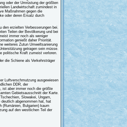
ung oder der Umrüstung der größten
riellen Landwirtschaft zumindest in
ktive Maßnahmen gegen die
ke oder deren Ersatz durch
u den erzielten Verbesserungen bei.
ten Teilen der Bevölkerung und bei
umeist immer noch als weniger
rmation genießt daher Priorität.
ohne weiteres Zutun Umweltsanierung
Unterstützung getragen sein müsse.
politische Kraft zumeist verloren.
er die Schiene als Verkehrsträger
hter Luftverschmutzung ausgewiesen
üdlichen DDR, der
, ist aber immer noch die größte
mten Gebietsausschnitt der Karte.
 Tschechien, Slowakei, Ungarn,
e deutlich abgenommen hat, hat
ich (Rumänien, Bulgarien) kaum
zung auf den westlichen Teil der