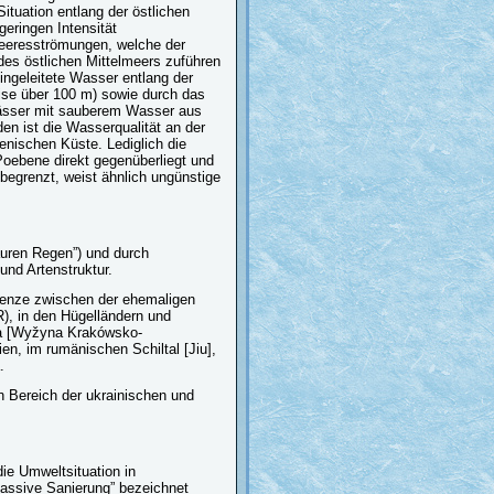
ituation entlang der östlichen
geringen Intensität
 Meeresströmungen, welche der
es östlichen Mittelmeers zuführen
ngeleitete Wasser entlang der
weise über 100 m) sowie durch das
wässer mit sauberem Wasser aus
n ist die Wasserqualität an der
ienischen Küste. Lediglich die
Poebene direkt gegenüberliegt und
begrenzt, weist ähnlich ungünstige
uren Regen”) und durch
und Artenstruktur.
renze zwischen der ehemaligen
), in den Hügelländern und
ra [Wyžyna Krakówsko-
n, im rumänischen Schiltal [Jiu],
.
Bereich der ukrainischen und
e Umweltsituation in
passive Sanierung” bezeichnet