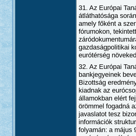
31. Az Európai Tan
átláthatósága során
amely főként a szer
fórumokon, tekinte
záródokumentumára.
gazdaságpolitikai k
eurótérség növekedé
32. Az Európai Tan
bankjegyeinek bevez
Bizottság eredmény
kiadnak az eurócsop
államokban elért fe
örömmel fogadná az
javaslatot tesz bi
információk struktu
folyamán: a május 