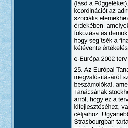
(lásd a Függeléket)
koordinációt az adm
szociális elemekhe
érdekében, amelyek
fokozása és demokra
hogy segítsék a fin
kétévente értékelés
e-Európa 2002 terv
25. Az Európai Tan
megvalósításáról sz
beszámolókat, amely
Tanácsának stockh
arról, hogy ez a te
kifejlesztéséhez, v
céljaihoz. Ugyaneb
Strasbourgban tarta