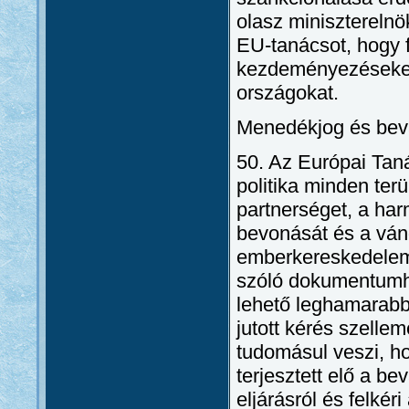
olasz miniszterelnö
EU-tanácsot, hogy f
kezdeményezéseket,
országokat.
Menedékjog és bev
50. Az Európai Tan
politika minden terü
partnerséget, a ha
bevonását és a vánd
emberkereskedelem é
szóló dokumentumh
lehető leghamarabb
jutott kérés szelle
tudomásul veszi, h
terjesztett elő a be
eljárásról és felké