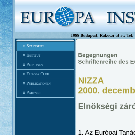
1088 Budapest, Rákóczi út 5.; Tel:
Startseite
Begegnungen
Institut
Schriftenreihe des 
Personen
Europa Club
NIZZA
Publikationen
2000. decemb
Partner
Elnökségi zá
1. Az Európai Taná