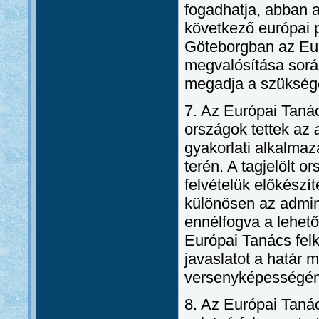
fogadhatja, abban 
következő európai 
Göteborgban az Euró
megvalósítása sorá
megadja a szüksége
7. Az Európai Tanács
országok tettek az
gyakorlati alkalm
terén. A tagjelölt o
felvételük előkészí
különösen az admin
ennélfogva a lehet
Európai Tanács felk
javaslatot a határ 
versenyképességén
8. Az Európai Tanác