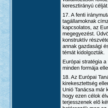
keresztirányú célját
17. A fenti iránymu
tagállamoknak címz
kapcsolatos, az Eu
megegyezést. Üdvöz
konstruktív részvétel
annak gazdasági és 
témát kidolgozták.
Európai stratégia a
minden formája ell
18. Az Európai Tan
kirekesztettség ell
Unió Tanácsa már ko
hogy ezen célok él
terjesszenek elő két