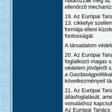
határozzák meg az 
ellenőrző mechani
19. Az Európai Tan
13. cikkelye szell
formája elleni küzd
fontosságát.
A társadalom védel
20. Az Európai Tan
foglalkozó magas sz
védelem jövőjéről sz
a Gazdaságpolitika
következményeit tá
21. Az Európai Tan
állásfoglalását, am
vonuláshoz kapcsol
Az Európai Tanács 