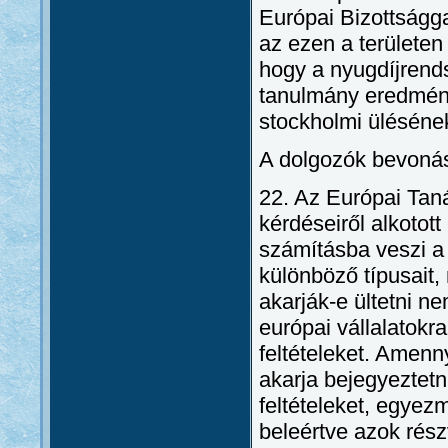
Európai Bizottságga
az ezen a területen 
hogy a nyugdíjrends
tanulmány eredmény
stockholmi ülésének
A dolgozók bevoná
22. Az Európai Tanác
kérdéseiről alkoto
számításba veszi a 
különböző típusait,
akarják-e ültetni n
európai vállalatokr
feltételeket. Amenn
akarja bejegyeztetn
feltételeket, egyez
beleértve azok részv