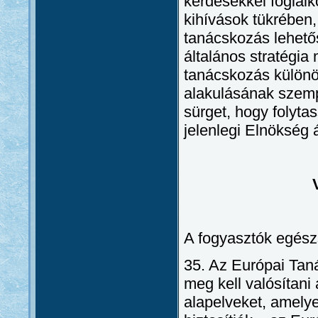
kérdésekkel foglalk
kihívások tükrében,
tanácskozás lehető
általános stratégia
tanácskozás különö
alakulásának szemp
sürget, hogy folyta
jelenlegi Elnökség 
A fogyasztók egész
35. Az Európai Tan
meg kell valósítan
alapelveket, amely