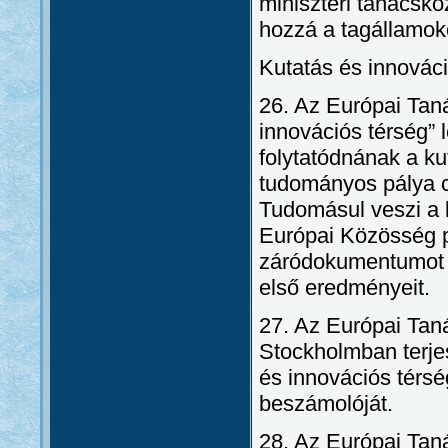
miniszteri tanácsko
hozzá a tagállamoko
Kutatás és innovác
26. Az Európai Taná
innovációs térség” 
folytatódnának a k
tudományos pálya c
Tudomásul veszi a 
Európai Közösség p
záródokumentumot 
első eredményeit.
27. Az Európai Taná
Stockholmban terje
és innovációs térsé
beszámolóját.
28. Az Európai Tan