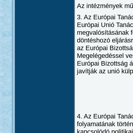
Az intézmények m
3. Az Európai Tanác
Európai Unió Tanác
megvalósításának f
döntéshozó eljárásr
az Európai Bizottsá
Megelégedéssel ves
Európai Bizottság á
javítják az unió kül
4. Az Európai Tanác
folyamatának történ
kapcsolódó politikai