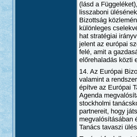
(lásd a Függeléket
lisszaboni ülésén
Bizottság közlemén
különleges cselekvés
hat stratégiai irán
jelent az európai s
felé, amit a gazdas
előrehaladás közti 
14. Az Európai Biz
valamint a rendszer
építve az Európai 
Agenda megvalósítá
stockholmi tanácsko
partnereit, hogy já
megvalósításában és
Tanács tavaszi ülé