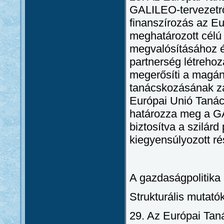
GALILEO-tervezetről
finanszírozás az E
meghatározott célú r
megvalósításához é
partnerség létreho
megerősíti a magánf
tanácskozásának z
Európai Unió Tanác
határozza meg a GA
biztosítva a szilár
kiegyensúlyozott ré
A gazdaságpolitika
Strukturális mutató
29. Az Európai Tan