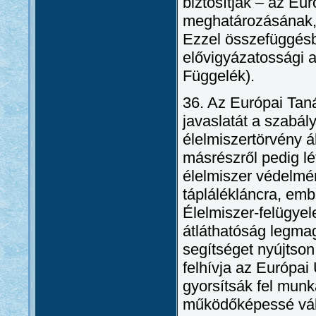
biztosítják – az Eu
meghatározásának, 
Ezzel összefüggésb
elővigyázatossági a
Függelék).
36. Az Európai Tan
javaslatát a szabál
élelmiszertörvény á
másrészről pedig lé
élelmiszer védelméne
táplálékláncra, emb
Élelmiszer-felügye
átláthatóság legmag
segítséget nyújtso
felhívja az Európai
gyorsítsák fel munk
működőképessé válj