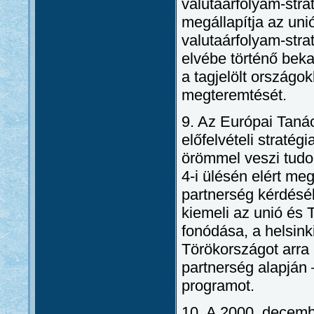
valutaárfolyam-stra
megállapítja az uni
valutaárfolyam-stra
elvébe történő bek
a tagjelölt országo
megteremtését.
9. Az Európai Taná
előfelvételi straté
örömmel veszi tud
4-i ülésén elért me
partnerség kérdés
kiemeli az unió és 
fonódása, a helsink
Törökországot arra k
partnerség alapján
programot.
10. A 2000. decemb