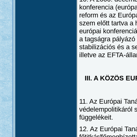
konferencia (európa
reform és az Európ
szem előtt tartva 
európai konferenciá
a tagságra pályázó 
stabilizációs és a 
illetve az EFTA-áll
III. A KÖZÖS 
11. Az Európai Taná
védelempolitikáról 
függelékeit.
12. Az Európai Taná
főtitkár/főmegbízot