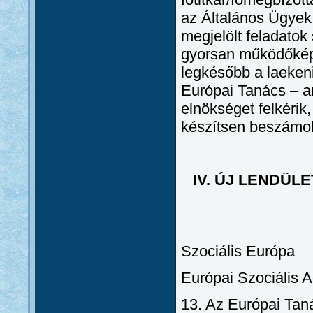
az Általános Ügye
megjelölt feladatok
gyorsan működőképe
legkésőbb a laeken
Európai Tanács – a
elnökséget felkérik
készítsen beszámol
IV. ÚJ LENDÜL
Szociális Európa
Európai Szociális 
13. Az Európai Tan