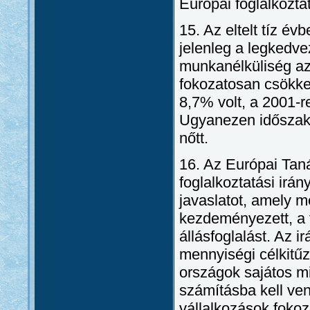
Európai foglalkoztat
15. Az eltelt tíz 
jelenleg a legkedve
munkanélküliség az
fokozatosan csökke
8,7% volt, a 2001-r
Ugyanezen időszak a
nőtt.
16. Az Európai Tan
foglalkoztatási irá
javaslatot, amely 
kezdeményezett, a 
állásfoglalást. Az 
mennyiségi célkitű
országok sajátos m
számításba kell ven
vállalkozások fokozo