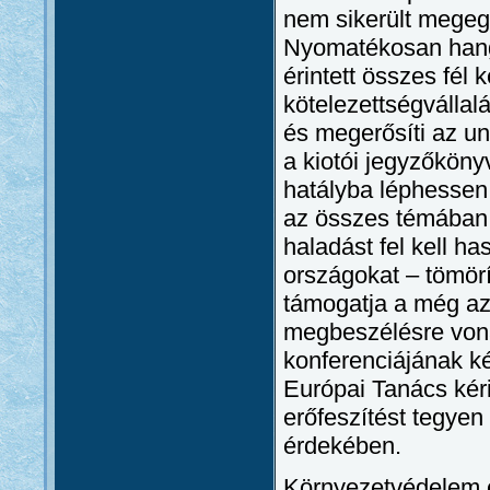
nem sikerült megegy
Nyomatékosan hang
érintett összes fé
kötelezettségválla
és megerősíti az un
a kiotói jegyzőköny
hatályba léphessen.
az összes témában,
haladást fel kell ha
országokat – tömörí
támogatja a még az 
megbeszélésre vonat
konferenciájának ké
Európai Tanács kér
erőfeszítést tegye
érdekében.
Környezetvédelem é