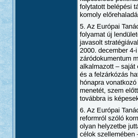
folytatott belépési 
komoly előrehaladá
5. Az Európai Tanác
folyamat új lendüle
javasolt stratégiá
2000. december 4-i
záródokumentum meg
alkalmazott – sajá
és a felzárkózás h
hónapra vonatkozó 
menetét, szem előtt
továbbra is képese
6. Az Európai Tanác
reformról szóló kor
olyan helyzetbe jutt
célok szellemében –