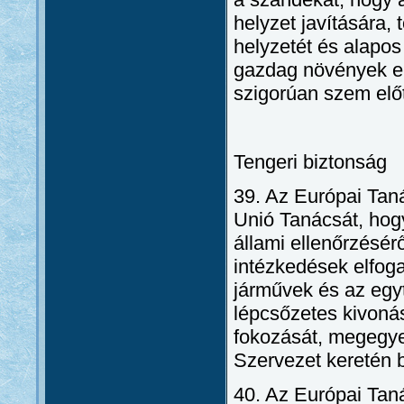
helyzet javítására,
helyzetét és alapos
gazdag növények ell
szigorúan szem előt
Tengeri biztonság
39. Az Európai Taná
Unió Tanácsát, hog
állami ellenőrzésérő
intézkedések elfoga
járművek és az egytö
lépcsőzetes kivoná
fokozását, megegye
Szervezet keretén b
40. Az Európai Tan