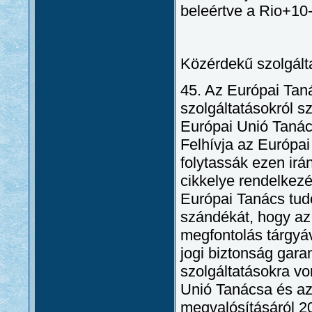
beleértve a Rio+10-
Közérdekű szolgált
45. Az Európai Tan
szolgáltatásokról s
Európai Unió Tanács
Felhívja az Európai
folytassák ezen ir
cikkelye rendelkez
Európai Tanács tud
szándékát, hogy az
megfontolás tárgyá
jogi biztonság gar
szolgáltatásokra v
Unió Tanácsa és az
megvalósításáról 2