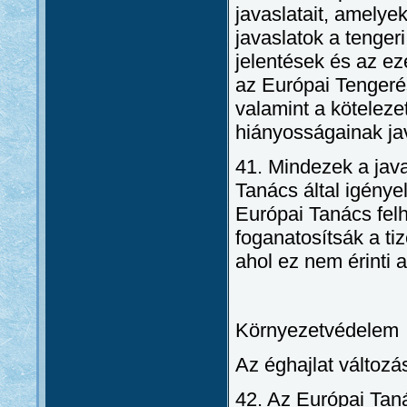
javaslatait, amelyek
javaslatok a tenger
jelentések és az eze
az Európai Tengeré
valamint a köteleze
hiányosságainak jav
41. Mindezek a jav
Tanács által igénye
Európai Tanács fel
foganatosítsák a tiz
ahol ez nem érinti 
Környezetvédelem
Az éghajlat változá
42. Az Európai Taná