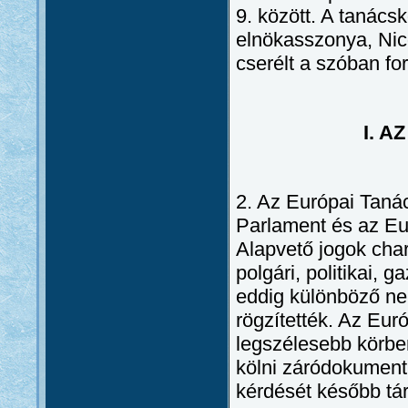
9. között. A tanác
elnökasszonya, Nic
cserélt a szóban fo
I. 
2. Az Európai Taná
Parlament és az Eur
Alapvető jogok cha
polgári, politikai, 
eddig különböző ne
rögzítették. Az Eur
legszélesebb körben
kölni záródokument
kérdését később tár