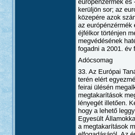
európénzérmék és 
kerüljön sor; az e
közepére azok számá
az európénzérmék 
éjfélkor történjen 
megvédésének haték
fogadni a 2001. év 
Adócsomag
33. Az Európai Tan
terén elért egyezm
feirai ülésén megalk
megtakarítások meg
lényegét illetően. 
hogy a lehető leg
Egyesült Államokka
a megtakarítások m
elfogadásáról. Az 