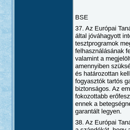
BSE
37. Az Európai Tan
által jóváhagyott i
tesztprogramok meg
felhasználásának fe
valamint a megjelöl
amennyiben szükség
és határozottan kel
fogyasztók tartós g
biztonságos. Az emb
fokozottabb erőfesz
ennek a betegségne
garantált legyen.
38. Az Európai Tan
a szándékát, hogy a