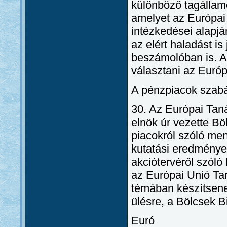
különböző tagállamok
amelyet az Európai
intézkedései alapjá
az elért haladást is
beszámolóban is. A
választani az Európ
A pénzpiacok szab
30. Az Európai Taná
elnök úr vezette Bö
piacokról szóló me
kutatási eredménye
akciótervéről szóló
az Európai Unió Ta
témában készítsene
ülésre, a Bölcsek 
Euró