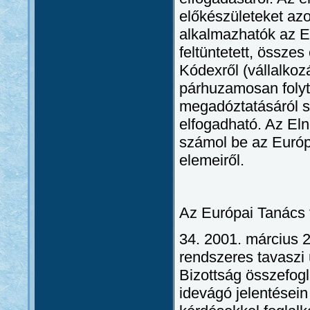
előkészületeket az
alkalmazhatók az E
feltüntetett, összes
Kódexről (vállalkoz
párhuzamosan folyta
megadóztatásáról s
elfogadható. Az El
számol be az Európ
elemeiről.
Az Európai Tanács 
34. 2001. március 
rendszeres tavaszi
Bizottság összefog
idevágó jelentésein