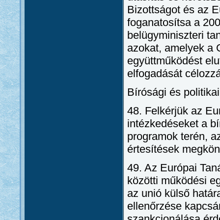
Bizottságot és az E
foganatosítsa a 200
belügyminiszteri ta
azokat, amelyek a 
együttműködést elut
elfogadását célozz
Bírósági és politik
48. Felkérjük az E
intézkedéseket a bí
programok terén, az
értesítések megkön
49. Az Európai Taná
közötti működési 
az unió külső határ
ellenőrzése kapcsán
szankcionálása érde