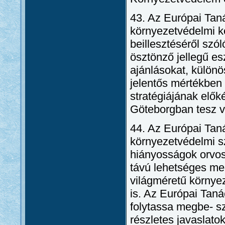
43. Az Európai Tan
környezetvédelmi k
beillesztéséről sz
ösztönző jellegű e
ajánlásokat, külön
jelentős mértékben 
stratégiájának elő
Göteborgban tesz v
44. Az Európai Tan
környezetvédelmi s
hiányosságok orvos
távú lehetséges me
világméretű környe
is. Az Európai Taná
folytassa megbe- sz
részletes javaslato