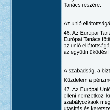
Tanács részére.
Az unió ellátottság
46. Az Európai Taná
Európai Tanács főti
az unió ellátottság
az együttműködés f
A szabadság, a biz
Küzdelem a pénzmo
47. Az Európai Unió
elleni nemzetközi 
szabályozások meg
utasítás és keretsz