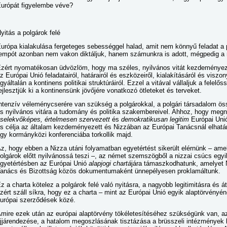
urópát figyelembe véve?
yitás a polgárok felé
urópa kialakulása fergeteges sebességgel halad, amit nem könnyű feladat a p
empót azonban nem vakon diktáljuk, hanem számunkra is adott, mégpedig a n
zért nyomatékosan üdvözlöm, hogy ma széles, nyilvános vitát kezdeményezü
z Európai Unió feladatairól, határairól és eszközeiről, kialakításáról és vis
gyáltalán a kontinens politikai struktúráiról. Ezzel a vitával vállaljuk a felel
ejlesztjük ki a kontinensünk jövőjére vonatkozó ötleteket és terveket.
ntenzív véleménycserére van szükség a polgárokkal, a polgári társadalom ös
s nyilvános vitára a tudomány és politika szakembereivel. Ahhoz, hogy meg
selekvőképes, értelmesen szervezett
és
demokratikusan legitim
Európai Uni
s célja az általam kezdeményezett és Nizzában az Európai Tanácsnál elhatá
gy kormányközi konferenciába torkollik majd.
z, hogy ebben a Nizza utáni folyamatban egyetértést sikerült elérnünk – amel
olgárok előtt nyilvánossá teszi –, az német szemszögből a nizzai csúcs eg
gyetértésben az Európai Unió
alapjogi chartá
jára támaszkodhatunk, amelyet 
anács és Bizottság közös dokumentumaként ünnepélyesen proklamáltunk.
z a charta kötelez a polgárok felé való nyitásra, a nagyobb legitimitásra és 
zért száll síkra, hogy ez a charta – mint az Európai Unió egyik alaptörvényé
urópai szerződések közé.
mire ezek után az európai alaptörvény tökéletesítéséhez szükségünk van, 
jjárendezése, a hatalom megoszlásának tisztázása a brüsszeli intézmények 