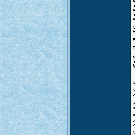
é
a
a
á
a
M
H
E
E
–
s
á
f
Ú
N
k
N
é
S
e
v
N