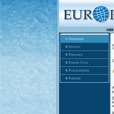
1088 
Startseite
B
Institut
S
Personen
Europa Club
Publikationen
Partner
A
j
É
k
r
M