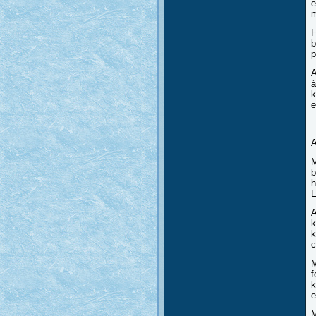
e
m
H
b
p
A
á
k
e
A
M
b
h
E
A
k
k
c
M
f
k
e
M