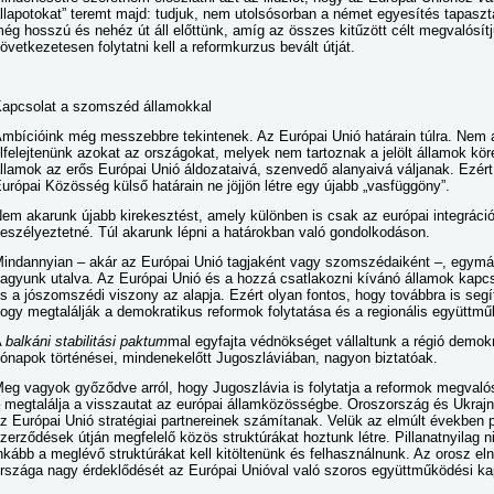
llapotokat” teremt majd: tudjuk, nem utolsósorban a német egyesítés tapaszt
ég hosszú és nehéz út áll előttünk, amíg az összes kitűzött célt megvalósítj
övetkezetesen folytatni kell a reformkurzus bevált útját.
apcsolat a szomszéd államokkal
mbícióink még messzebbre tekintenek. Az Európai Unió határain túlra. Nem 
lfelejtenünk azokat az országokat, melyek nem tartoznak a jelölt államok k
llamok az erős Európai Unió áldozataivá, szenvedő alanyaivá váljanak. Ezért
urópai Közösség külső határain ne jöjjön létre egy újabb „vasfüggöny”.
em akarunk újabb kirekesztést, amely különben is csak az európai integráció 
eszélyeztetné. Túl akarunk lépni a határokban való gondolkodáson.
indannyian – akár az Európai Unió tagjaként vagy szomszédaiként –, egym
agyunk utalva. Az Európai Unió és a hozzá csatlakozni kívánó államok kapc
s a jószomszédi viszony az alapja. Ezért olyan fontos, hogy továbbra is segí
ogy megtalálják a demokratikus reformok folytatása és a regionális együttmű
A
balkáni stabilitási paktum
mal egyfajta védnökséget vállaltunk a régió demokr
ónapok történései, mindenekelőtt Jugoszláviában, nagyon biztatóak.
eg vagyok győződve arról, hogy Jugoszlávia is folytatja a reformok megvaló
 megtalálja a visszautat az európai államközösségbe. Oroszország és Ukrajn
z Európai Unió stratégiai partnereinek számítanak. Velük az elmúlt években 
zerződések útján megfelelő közös struktúrákat hoztunk létre. Pillanatnyila
nkább a meglévő struktúrákat kell kitöltenünk és felhasználnunk. Az orosz e
rszága nagy érdeklődését az Európai Unióval való szoros együttműködési kap