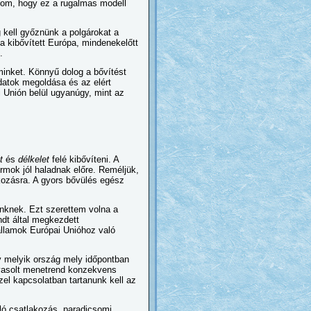
olom, hogy ez a rugalmas modell
g kell győznünk a polgárokat a
a kibővített Európa, mindenekelőtt
.
inket. Könnyű dolog a bővítést
datok megoldása és az elért
 Unión belül ugyanúgy, mint az
t
és
délkelet
felé kibővíteni. A
formok jól haladnak előre. Reméljük,
kozásra. A gyors bővülés egész
ünknek. Ezt szerettem volna a
andt által megkezdett
államok Európai Unióhoz való
y melyik ország mely időpontban
javasolt menetrend konzekvens
zel kapcsolatban tartanunk kell az
aló csatlakozás „paradicsomi