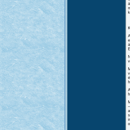
á
m
k
K
A
e
á
E
N
v
M
v
é
h
h
M
–
a
s
i
o