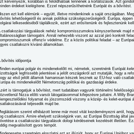
zt kérvényezik, korábban is feloldhatóak lennének a korlátozások. Azt gond
inden érdeket kielégítene. Ezzel népszerűsíthetnénk Európát és a bővítést.
iszen ezt kell elérnünk – együtt, illetve mindenkinek a saját országában. Me
ővítés lehetőségeiről és annak politikai szükségszerűségéről. Európa, éppen 
olgárai lelkesedéséből táplálkozik, ezért azt erősítenünk és fejlesztenünk kell
 csatlakozási tárgyalások nehéz kompromisszumokra kényszerítenek majd m
ltalánosságban támogatni. Annál nehezebb viszont az azzal járó konkrét fela
ompromisszumok offenzív védelme. Ez a közös politikai feladat – az Európai
gyes csatlakozni kívánó államokban.
 bővítés időpontja
inden európai polgár és mindenekelőtt mi, németek, szeretnénk Európát
kele
izottságok legfrissebb jelentései a jelölt országokról azt mutatják, hogy a re
ogy az első jelölt államok hamarosan készek lesznek az EU-hoz való csatla
urópa és mindenekelőtt Németország politikai és gazdasági érdeke.
zért is támogatjuk a bővítést, mert tudatában vagyunk történelmi felelősség
özvetlenül Nizza előtti varsói látogatásommal kifejezésre juttatni. A Willy Br
iengesztelődési folyamat és jószomszédi viszony a közép- és kelet-európai 
satlakozásával teljesedik majd be.
eglátásom szerint elhibázott lenne már most vitát kezdeményezni arról, hog
og csatlakozni. Amire ehelyett szükségünk van, az Európai Bizottság által 
övetése a csatlakozási tárgyalások dologi kérdéseinek kezelését illetően. Ez
ddig megvalósított gyors tempót.
indenesetre szeretném eloszlatni azt az illúziót, hogy az Európai Unióhoz v