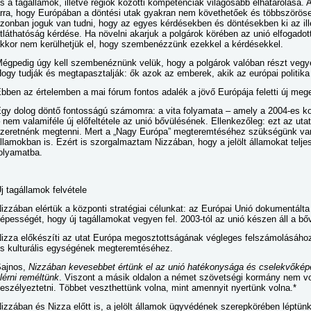
s a tagállamok, illetve régiók közötti kompetenciák világosabb elhatárolása
rra, hogy Európában a döntési utak gyakran nem követhetőek és többszöröse
zonban joguk van tudni, hogy az egyes kérdésekben és döntésekben ki az ille
tláthatóság kérdése. Ha növelni akarjuk a polgárok körében az unió elfogadott
kkor nem kerülhetjük el, hogy szembenézzünk ezekkel a kérdésekkel.
égpedig úgy kell szembenéznünk velük, hogy a polgárok valóban részt vegy
ogy tudják és megtapasztalják: ők azok az emberek, akik az európai politika 
bben az értelemben a mai fórum fontos adalék a jövő Európája feletti új me
gy dolog döntő fontosságú számomra: a vita folyamata – amely a 2004-es ko
 nem valamiféle új előfeltétele az unió bővülésének. Ellenkezőleg: ezt az utat
zeretnénk megtenni. Mert a „Nagy Európa” megteremtéséhez szükségünk van
llamokban is. Ezért is szorgalmaztam Nizzában, hogy a jelölt államokat telje
olyamatba.
j tagállamok felvétele
izzában elértük a központi stratégiai célunkat: az Európai Unió dokumentálta
épességét, hogy új tagállamokat vegyen fel. 2003-tól az unió készen áll a bőv
izza előkészíti az utat Európa megosztottságának végleges felszámolásához 
s kulturális egységének megteremtéséhez.
ajnos,
Nizzában kevesebbet értünk el az unió hatékonysága és cselekvőkép
lérni reméltünk
. Viszont a másik oldalon a német szövetségi kormány nem vo
eszélyeztetni. Többet veszthettünk volna, mint amennyit nyertünk volna.*
izzában és Nizza előtt is, a jelölt államok ügyvédének szerepkörében léptünk 