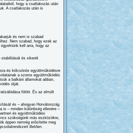
alataiból, hogy a csatlakozás után
uk. A csatlakozás után is
akarjuk és nem is szabad
öréhez. Nem szabad, hogy ezek az
 ügyelnünk kell arra, hogy az
stabilitását és sikerét
ásra és kölcsönös együttműködésre
solatainak a szoros együttműködés
tsük a balkáni államokat abban,
ködés útját.
atizálódása fölött. És az elmúlt
sítását és – ahogyan Horvátország
a is – minden különbség ellenére –
partneri és együttműködési
g nincs szükségünk más eszközökre,
lnök éppen nemrég erősítette meg
csolatrendszert illetően.