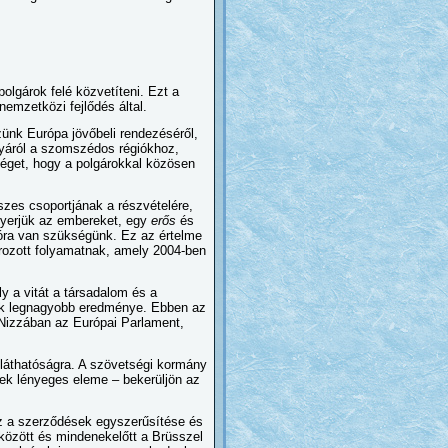
olgárok felé közvetíteni. Ezt a
emzetközi fejlődés által.
nk Európa jövőbeli rendezéséről,
zonyáról a szomszédos régiókhoz,
ősséget, hogy a polgárokkal közösen
szes csoportjának a részvételére,
nyerjük az embereket, egy
erős
és
óra van szükségünk. Ez az értelme
rozott folyamatnak, amely 2004-ben
y a vitát a társadalom és a
yik legnagyobb eredménye. Ebben az
Nizzában az Európai Parlament,
átláthatóságra. A szövetségi kormány
nek lényeges eleme – bekerüljön az
az a szerződések egyszerűsítése és
között és mindenekelőtt a Brüsszel