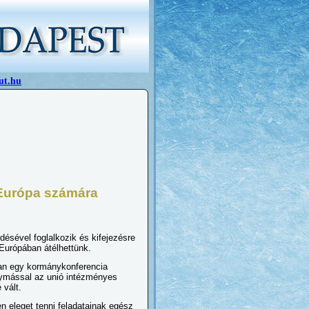
ut.hu
 Európa számára
ésével foglalkozik és kifejezésre
 Európában átélhettünk.
ban egy kormánykonferencia
gymással az unió intézményes
 vált.
en eleget tenni feladatainak egész