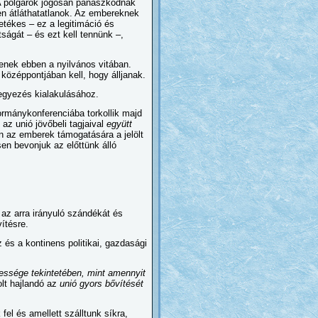
. A polgárok jogosan panaszkodnak
n átláthatatlanok. Az embereknek
tékes – ez a legitimáció és
ságát – és ezt kell tennünk –,
enek ebben a nyilvános vitában.
középpontjában kell, hogy álljanak.
gegyezés kialakulásához.
rmánykonferenciába torkollik majd
 az unió jövőbeli tagjaival
együtt
 az emberek támogatására a jelölt
sen bevonjuk az előttünk álló
 az arra irányuló szándékát és
ítésre.
és a kontinens politikai, gazdasági
essége tekintetében, mint amennyit
lt hajlandó az
unió gyors bővítését
fel és amellett szálltunk síkra,