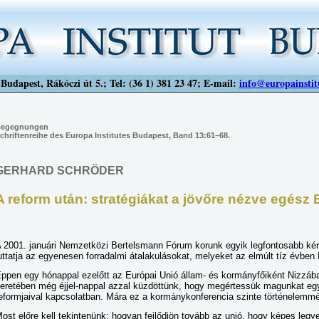
Budapest, Rákóczi út 5.; Tel: (36 1) 381 23 47; E-mail:
info@europainstit
egegnungen
chriftenreihe des Europa Institutes Budapest, Band 13:61–68.
GERHARD SCHRÖDER
A reform után: stratégiákat a jövőre nézve egész
 2001. januári Nemzetközi Bertelsmann Fórum korunk egyik legfontosabb kérd
uttatja az egyenesen forradalmi átalakulásokat, melyeket az elmúlt tíz évben
ppen egy hónappal ezelőtt az Európai Unió állam- és kormányfőiként Nizzá
eretében még éjjel-nappal azzal küzdöttünk, hogy megértessük magunkat e
eformjaival kapcsolatban. Mára ez a kormánykonferencia szinte történelemmé
ost előre kell tekintenünk: hogyan fejlődjön tovább az unió, hogy képes legy