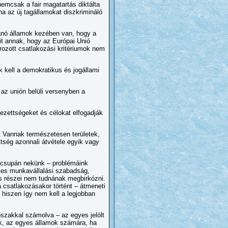
emcsak a fair magatartás diktálta
 ha az új tagállamokat diszkrimináló
ánó államok kezében van, hogy a
it annak, hogy az Európai Unió
ozott csatlakozási kritériumok nem
uk kell a demokratikus és jogállami
az unión belüli versenyben a
ezettségeket és célokat elfogadják
. Vannak természetesen területek,
ség azonnali átvétele egyik vagy
 csupán nekünk – problémáink
ljes munkavállalási szabadság,
s részei nem tudnának megbirkózni.
 csatlakozásakor történt – átmeneti
, hiszen így nem kell a legjobban
szakkal számolva – az egyes jelölt
ik, az egyes államok számára, ha