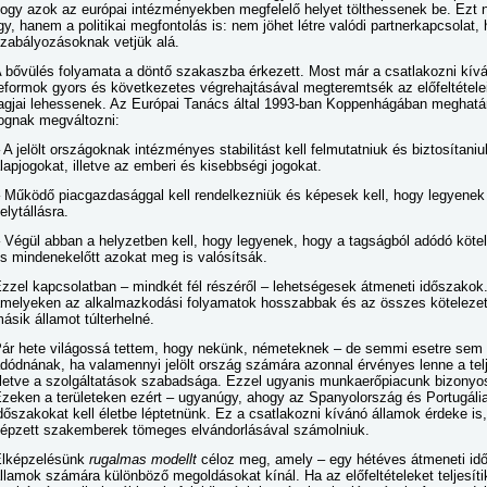
ogy azok az európai intézményekben megfelelő helyet tölthessenek be. Ezt n
gy, hanem a politikai megfontolás is: nem jöhet létre valódi partnerkapcsolat,
zabályozásoknak vetjük alá.
 bővülés folyamata a döntő szakaszba érkezett. Most már a csatlakozni kív
eformok gyors és következetes végrehajtásával megteremtsék az előfeltétele
agjai lehessenek. Az Európai Tanács által 1993-ban Koppenhágában meghatár
ognak megváltozni:
 A jelölt országoknak intézményes stabilitást kell felmutatniuk és biztosítani
lapjogokat, illetve az emberi és kisebbségi jogokat.
 Működő piacgazdasággal kell rendelkezniük és képesek kell, hogy legyenek 
elytállásra.
 Végül abban a helyzetben kell, hogy legyenek, hogy a tagságból adódó kötel
s mindenekelőtt azokat meg is valósítsák.
zzel kapcsolatban – mindkét fél részéről – lehetségesek átmeneti időszakok
melyeken az alkalmazkodási folyamatok hosszabbak és az összes kötelezett
ásik államot túlterhelné.
ár hete világossá tettem, hogy nekünk, németeknek – de semmi esetre sem
dódnának, ha valamennyi jelölt ország számára azonnal érvényes lenne a te
lletve a szolgáltatások szabadsága. Ezzel ugyanis munkaerőpiacunk bizonyo
zeken a területeken ezért – ugyanúgy, ahogy az Spanyolország és Portugália
dőszakokat kell életbe léptetnünk. Ez a csatlakozni kívánó államok érdeke is
épzett szakemberek tömeges elvándorlásával számolniuk.
lképzelésünk
rugalmas modellt
céloz meg, amely – egy hétéves átmeneti idő
llamok számára különböző megoldásokat kínál. Ha az előfeltételeket teljesít