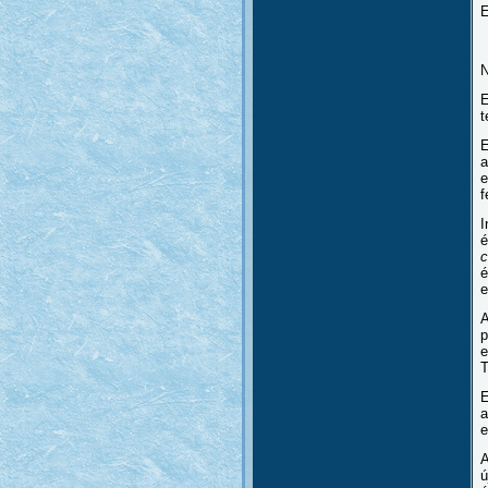
E
N
E
t
E
a
e
f
I
é
c
é
e
A
p
e
T
E
a
e
A
ú