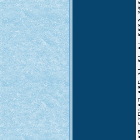
h
í
s
A
r
t
f
–
a
–
h
–
é
E
a
m
P
a
i
E
i
k
E
á