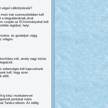
et végső célkitűzésünk?
k most már szervezettebben kell
t a tárgyalásoknak jóval
k nem csupán az EU-kormányokat kell
önféle régiókat, helyi
izekre, és gondoljuk végig
z világon.
tisztítása volt, amely nagy közös
tegrációt.
ljes sebességre kell kapcsolnunk.
nunk kell, hogy ezen
 előtt.
04-ig kész munkatervvel
apirendi pontokat máris
pai Tanács-ülésen. Az eddig