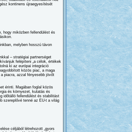
ész kontinens újraegyesítését
, hogy miközben fellendülést és
ásikon.
tainkban, melyben hosszú távon
kkal – stratégiai partnerséget
ívánjuk felépíteni „a célok, értékek
olná ki az európai integráció
gnagyobbított közös piac, a maga
 a piacra, azzal fényesebb jövőt
 érinti. Magában foglal közös
nergia és környezet, kutatás és
időtálló fellendülést és stabilitást
 szereplővé tenné az EU-t a világ
elése céljából létrehozott „gyors