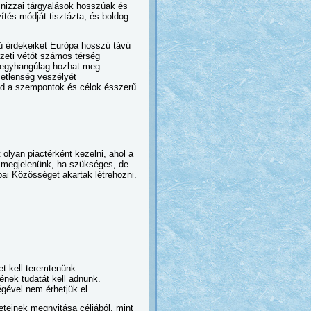
nizzai tárgyalások hosszúak és
ítés módját tisztázta, és boldog
vú érdekeiket Európa hosszú távú
mzeti vétót számos térség
n egyhangúlag hozhat meg.
zetlenség veszélyét
majd a szempontok és célok ésszerű
olyan piactérként kezelni, ahol a
 megjelenünk, ha szükséges, de
pai Közösséget akartak létrehozni.
et kell teremtenünk
nek tudatát kell adnunk.
gével nem érhetjük el.
teinek megnyitása céljából, mint