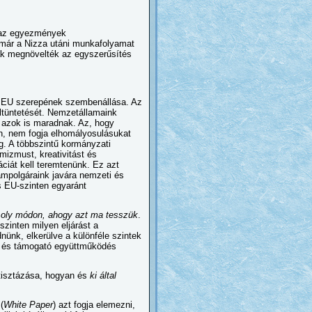
t az egyezmények
már a Nizza utáni munkafolyamat
sak megnövelték az egyszerűsítés
az EU szerepének szembenállása. Az
eltüntetését. Nemzetállamaink
és azok is maradnak. Az, hogy
n, nem fogja elhomályosulásukat
g. A többszintű kormányzati
mizmust, kreativitást és
ciát kell teremtenünk. Ez azt
lampolgáraink javára nemzeti és
s EU-szinten egyaránt
ó oly módon, ahogy azt ma tesszük
.
szinten milyen eljárást a
ünk, elkerülve a különféle szintek
ág és támogató együttműködés
 tisztázása, hogyan és
ki által
(
White Paper
) azt fogja elemezni,