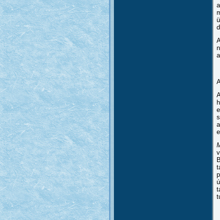
a
m
ü
d
A
n
a
A
A
h
e
s
a
e
M
v
B
t
p
ú
t
t