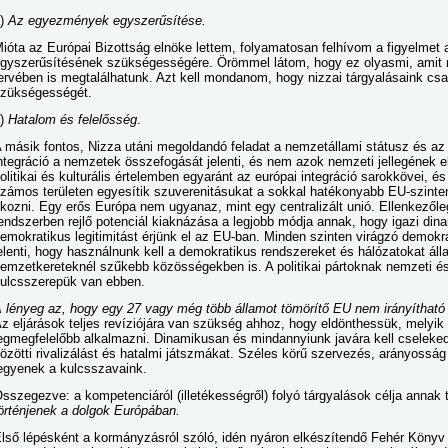
a)
Az egyezmények egyszerűsítése.
ióta az Európai Bizottság elnöke lettem, folyamatosan felhívom a figyelme
gyszerűsítésének szükségességére. Örömmel látom, hogy ez olyasmi, amit 
ervében is megtalálhatunk. Azt kell mondanom, hogy nizzai tárgyalásaink c
zükségességét.
b)
Hatalom és felelősség
.
 másik fontos, Nizza utáni megoldandó feladat a nemzetállami státusz és 
ntegráció a nemzetek összefogását jelenti, és nem azok nemzeti jellegének 
olitikai és kulturális értelemben egyaránt az európai integráció sarokkövei, 
zámos területen egyesítik szuverenitásukat a sokkal hatékonyabb EU-szinte
kozni. Egy erős Európa nem ugyanaz, mint egy centralizált unió. Ellenkezőle
endszerben rejlő potenciál kiaknázása a legjobb módja annak, hogy igazi dina
emokratikus legitimitást érjünk el az EU-ban. Minden szinten virágzó demokrá
elenti, hogy használnunk kell a demokratikus rendszereket és hálózatokat ál
emzetkereteknél szűkebb közösségekben is. A politikai pártoknak nemzeti é
ulcsszerepük van ebben.
 lényeg az, hogy egy 27 vagy még több államot tömörítő EU nem irányíthat
z eljárások teljes revíziójára van szükség ahhoz, hogy eldönthessük, melyik 
egmegfelelőbb alkalmazni. Dinamikusan és mindannyiunk javára kell cselekedn
özötti rivalizálást és hatalmi játszmákat. Széles körű szervezés, arányoss
egyenek a kulcsszavaink.
sszegezve: a kompetenciáról (illetékességről) folyó tárgyalások célja annak
örténjenek a dolgok Európában.
lső lépésként a kormányzásról szóló, idén nyáron elkészítendő Fehér Könyv 