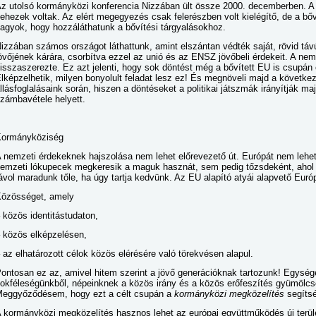
z utolsó kormányközi konferencia Nizzában ült össze 2000. decemberben. A 
ehezek voltak. Az elért megegyezés csak felerészben volt kielégítő, de a bőv
agyok, hogy hozzáláthatunk a bővítési tárgyalásokhoz.
izzában számos országot láthattunk, amint elszántan védték saját, rövid tá
övőjének kárára, csorbítva ezzel az unió és az ENSZ jövőbeli érdekeit. A ne
isszaszerezte. Ez azt jelenti, hogy sok döntést még a bővített EU is csupá
lképzelhetik, milyen bonyolult feladat lesz ez! És megnöveli majd a követke
llásfoglalásaink során, hiszen a döntéseket a politikai játszmák irányítják 
zámbavétele helyett.
ormányköziség
 nemzeti érdekeknek hajszolása nem lehet előrevezető út. Európát nem lehet 
emzeti lókupecek megkeresik a maguk hasznát, sem pedig tőzsdeként, ahol
ávol maradunk tőle, ha úgy tartja kedvünk. Az EU alapító atyái alapvető Euró
özösséget, amely
 közös identitástudaton,
 közös elképzelésen,
 az elhatározott célok közös elérésére való törekvésen alapul.
ontosan ez az, amivel hitem szerint a jövő generációknak tartozunk! Egység
okféleségünkből, népeinknek a közös irány és a közös erőfeszítés gyümölcsé
eggyőződésem, hogy ezt a célt csupán a
kormányközi megközelítés
segítsé
 kormányközi megközelítés hasznos lehet az európai együttműködés új terüle