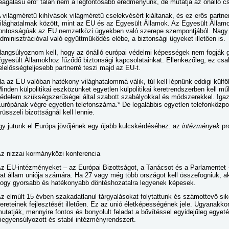
eagálású erő” talán nem a legfontosabb eredményünk, de mutatja az önálló cs
 világméretű kihívások világméretű cselekvésért kiáltanak, és ez erős partne
ilághatalmak között, mint az EU és az Egyesült Államok. Az Egyesült Államo
ontosságúak az EU nemzetközi ügyekben való szerepe szempontjából. Nagy v
dminisztrációval való együttműködés elébe, a biztonsági ügyeket illetően is.
angsúlyoznom kell, hogy az önálló európai védelmi képességek nem fogják 
gyesült Államokhoz fűződő biztonsági kapcsolatainkat. Ellenkezőleg, ez cs
elelősségteljesebb partnerré teszi majd az EU-t.
a az EU valóban hatékony világhatalommá válik, túl kell lépnünk eddigi külfö
inden külpolitikai eszközünket egyetlen külpolitikai keretrendszerben kell m
édelem szükségszerűségei által szabott szabályokkal és módszerekkel. Igaz
urópának végre egyetlen telefonszáma.* De legalábbis egyetlen telefonközp
rüsszeli bizottságnál kell lennie.
gy jutunk el Európa jövőjének egy újabb kulcskérdéséhez: az
intézmények
pr
z nizzai kormányközi konferencia
z EU-intézményeket – az Európai Bizottságot, a Tanácsot és a Parlamentet 
at állam uniója számára. Ha 27 vagy még több országot kell összefogniuk, 
ogy gyorsabb és hatékonyabb döntéshozatalra legyenek képesek.
z elmúlt 15 évben szakadatlanul tárgyalásokat folytattunk és számottevő sik
ereteinek fejlesztését illetően. Ez az unió életképességének jele. Ugyanakko
utatják, mennyire fontos és bonyolult feladat a bővítéssel egyidejűleg egyeté
iegyensúlyozott és stabil intézményrendszert.