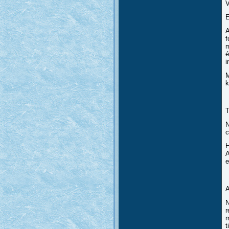
V
E
A
f
m
é
i
M
k
T
N
c
H
A
e
A
N
r
m
t