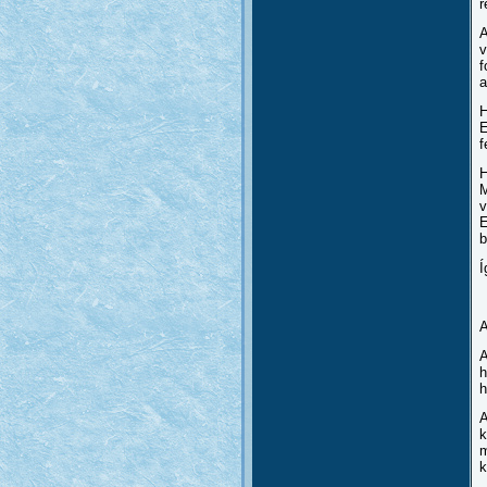
r
A
v
f
a
H
E
f
H
M
v
E
b
Í
A
A
h
h
A
k
m
k