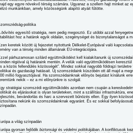
ajd egy egyre növekvő térség számára. Ugyanaz a szellem hajt minket az eg
élzó munkánkban, amely közösségünk alapító atyáit fűtötte.
zomszédság-politika
A
bővítés
egyesítő stratégia, nem pedig megosztó. Ez utóbbi azzal fenyegetne
tabilitást hoz a határok egyik oldalán, szegénységet és bizonytalanságot a m
zen keretek között új fejezetet nyitottunk Délkelet-Európával való kapcsola
emény van a térség minden államának EU-integrációjára.
zzel párhuzamosan szilárd együttműködést kell kialakítanunk új szomszédain
inden régióval új határaink mentén. A velük való együttműködésen keresztül k
s a közös fellendülés közösségét”. Mindez sokkal nagyobb földrajzi területre t
olitikai és gazdasági hatásait. Új szomszédaink küszöbén ott áll majd a me
00 millió fogyasztójával. Ha szomszédainknak előnyös bejutást kínálunk erre
eremtünk nekik – ez a mi előnyünkre is szolgál.
gy stratégiai szomszédi együttműködés azonban nem csupán a kereskedelmet
olitikát és eljárásokat is olyan területeken, mint a szállítási infrastruktúra, e
ejlesztés, bevándorlás és harc a szervezett bűnözés ellen. Egy ilyen közösség 
iztosítana nekünk és szomszédainknak egyaránt. És ez sokkal befolyásosabb
zínpadán.
urópa a világ színpadán
urópa gyorsan fejlődik
biztonsági
és
védelmi politiká
jában. A konfliktusok kez