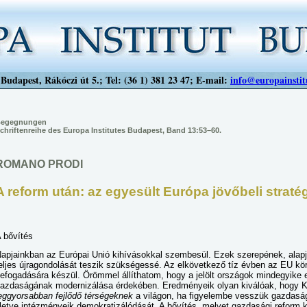
Budapest, Rákóczi út 5.; Tel: (36 1) 381 23 47; E-mail:
info@europainstit
egegnungen
chriftenreihe des Europa Institutes Budapest, Band 13:53–60.
ROMANO PRODI
A reform után: az egyesült Európa jövőbeli stratég
 bővítés
apjainkban az Európai Unió kihívásokkal szembesül. Ezek szerepének, alap
eljes újragondolását teszik szükségessé. Az elkövetkező tíz évben az EU körü
efogadására készül. Örömmel állíthatom, hogy a jelölt országok mindegyike 
azdaságának modernizálása érdekében. Eredményeik olyan kiválóak, hogy 
eggyorsabban fejlődő térségeknek
a világon, ha figyelembe vesszük gazdasá
lletve intézményeik demokratizálódását. A bővítés, melyet gazdasági reform kís