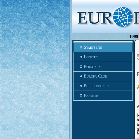
1088 
Startseite
B
Institut
S
Personen
Europa Club
Publikationen
Partner
A
N
t
b
g
l
i