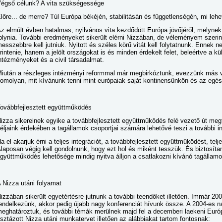
égső célunk? A vita szükségessége
lőre... de merre? Túl Európa békéjén, stabilitásán és függetlenségén, mi leh
z elmúlt évben hatalmas, nyilvános vita kezdődött Európa jövőjéről, melyne
olynia. További eredményeket sikerült elérni Nizzában, de véleményem szerin
esszebbre kell jutniuk. Nyitott és széles körű vitát kell folytatnunk. Enne
rintenie, hanem a jelölt országokat is és minden érdekelt felet, beleértve a kül
ntézményeket és a civil társadalmat.
iután a részleges intézményi reformmal már megbirkóztunk, evezzünk más v
omolyan, mit kívánunk tenni mint európaiak saját kontinensünkön és az egés
ovábbfejlesztett együttműködés
izza sikereinek egyike a továbbfejlesztett együttműködés felé vezető út meg
éljaink érdekében a tagállamok csoportjai számára lehetővé teszi a további in
a el akarjuk érni a teljes integrációt, a továbbfejlesztett együttműködést, te
laposan végig kell gondolnunk, hogy ezt hol és miként tesszük. És biztosíta
gyüttműködés lehetősége mindig nyitva álljon a csatlakozni kívánó tagállamok
 Nizza utáni folyamat
izzában sikerült egyetértésre jutnunk a további teendőket illetően. Immár 20
endelkezünk, akkor pedig újabb nagy konferenciát hívunk össze. A 2004-es n
eghatároztuk, és további témák merülnek majd fel a decemberi laekeni Euró
isztázott Nizza utáni munkatervet illetően az alábbiakat tartom fontosnak: