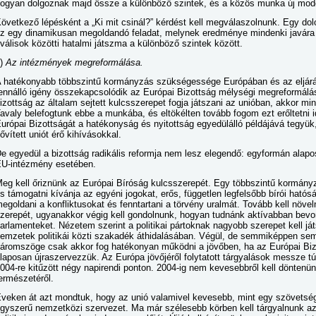
ogyan dolgoznak majd össze a különböző szintek, és a közös munka új modellj
övetkező lépésként a „Ki mit csinál?” kérdést kell megválaszolnunk. Egy dolog
z egy dinamikusan megoldandó feladat, melynek eredménye mindenki javára 
iválisok közötti hatalmi játszma a különböző szintek között.
c)
Az intézmények megreformálása.
 hatékonyabb többszintű kormányzás szükségessége Európában és az eljárás
ennálló igény összekapcsolódik az Európai Bizottság mélységi megreformá
izottság az általam sejtett kulcsszerepet fogja játszani az unióban, akkor min
avaly belefogtunk ebbe a munkába, és eltökélten tovább fogom ezt erőltetni 
urópai Bizottságát a hatékonyság és nyitottság egyedülálló példájává tegyü
ővített uniót érő kihívásokkal.
e egyedül a bizottság radikális reformja nem lesz elegendő: egyformán ala
U-intézmény esetében.
eg kell őriznünk az Európai Bíróság kulcsszerepét. Egy többszintű kormányz
s támogatni kívánja az egyéni jogokat, erős, független legfelsőbb bírói ható
egoldani a konfliktusokat és fenntartani a törvény uralmát. Tovább kell növ
zerepét, ugyanakkor végig kell gondolnunk, hogyan tudnánk aktívabban bev
arlamenteket. Nézetem szerint a politikai pártoknak nagyobb szerepet kell ját
emzetek politikái közti szakadék áthidalásában. Végül, de semmiképpen se
áromszöge csak akkor fog hatékonyan működni a jövőben, ha az Európai Bi
laposan újraszervezzük. Az Európa jövőjéről folytatott tárgyalások messze 
004-re kitűzött négy napirendi ponton. 2004-ig nem kevesebbről kell döntenünk
ermészetéről.
veken át azt mondtuk, hogy az unió valamivel kevesebb, mint egy szövetségi
gyszerű nemzetközi szervezet. Ma már szélesebb körben kell tárgyalnunk az 