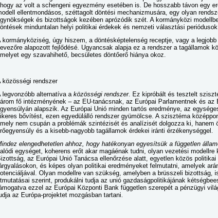
hogy az volt a schengeni egyezmény esetében is. De hosszabb távon egy e
odell ellentmondásos, széttagolt döntési mechanizmusára, egy olyan rendsze
gynökségek és bizottságok kezében aprózódik szét. A kormányközi modellbe
öntések minduntalan helyi politikai érdekek és nemzeti választási periódus
 kormányköziség, úgy hiszem, a döntésképtelenség receptje, vagy a legjobb
evezőre alapozott fejlődésé. Ugyancsak alapja ez a rendszer a tagállamok kö
melyet egy szavahihető, becsületes döntőerő hiánya okoz.
 közösségi rendszer
 legvonzóbb alternatíva a
közösségi rendszer
. Ez kipróbált és tesztelt szi
árom fő intézményének – az EU-tanácsnak, az Európai Parlamentnek és az E
gyensúlyán alapszik. Az Európai Unió minden tartós eredménye, az egységes 
ikeres bővítést, ezen egyedülálló rendszer gyümölcse. A szisztéma középpontj
mely nem csupán a problémák szintézisét és analízisét dolgozza ki, hanem öt
rőegyensúly és a kisebb-nagyobb tagállamok érdekei iránti érzékenységgel.
indez elengedhetetlen ahhoz, hogy hatékonyan egyesítsük a független állam
alódi egységet, koherens erőt akar magáénak tudni, olyan vezetési modellre 
izottság, az Európai Unió Tanácsa ellenőrzése alatt, egyetlen közös politika
árgyalásokon, és képes olyan politikai eredményeket felmutatni, amelyek ar
otenciáljával. Olyan modellre van szükség, amelyben a brüsszeli bizottság,
tmutatásai szerint, produkálni tudja az unió gazdaságpolitikájának kétségbee
ámogatva ezzel az Európai Központi Bank független szerepét a pénzügyi vil
udja az Európa-projektet mozgásban tartani.