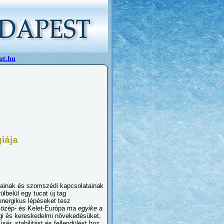
ut.hu
iája
jainak és szomszédi kapcsolatainak
lbelül egy tucat új tag
energikus lépéseket tesz
Közép- és Kelet-Európa ma
egyike a
gi és kereskedelmi növekedésüket,
ér, stabilitást és fellendülést hoz