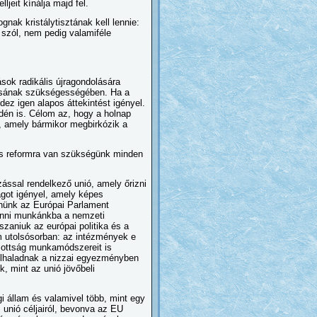
eit kínálja majd fel.
nak kristálytisztának kell lennie:
szól, nem pedig valamiféle
ok radikális újragondolására
lásának szükségességében. Ha a
dez igen alapos áttekintést igényel.
idén is. Célom az, hogy a holnap
k, amely bármikor megbirkózik a
pos reformra van szükségünk minden
ással rendelkező unió, amely őrizni
ságot igényel, amely képes
elnünk az Európai Parlament
onni munkánkba a nemzeti
szaniuk az európai politika és a
m utolsósorban: az intézmények e
zottság munkamódszereit is
túlhaladnak a nizzai egyezményben
, mint az unió jövőbeli
 állam és valamivel több, mint egy
unió céljairól, bevonva az EU