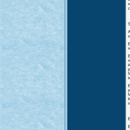
m
c
S
s
E
r
E
m
é
p
5
t
E
p
f
b
s
E
E