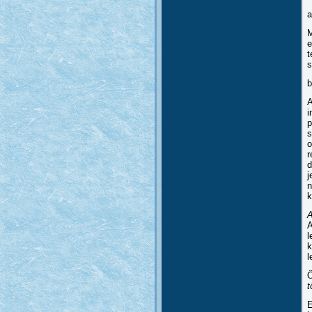
M
e
t
s
A
i
p
s
o
r
d
j
n
k
A
A
l
k
l
Ö
t
E