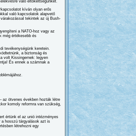
elekvésre való eltökéltségünket.
rkapcsolatot kíván olyan erős
kkal való kapcsolatok alapvető
árakozással tekintek az új Bush-
gyengíteni a NATO-hoz vagy az
ak még értékesebb és
ldi tevékenységünk keretein.
űködtetnünk, a biztonság és
a volt Kissingernek: legyen
ontja! És ennek a számnak a
oblémájához.
– az ötvenes években hozták létre
akkor komoly reformra van szükség,
ert értünk el az unió intézményes
r a hosszú tárgyalások azt is
rtésben létrehozni egy