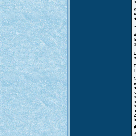
h
K
e
r
A
f
b
T
E
b
D
E
M
é
m
s
p
n
h
a
2
t
É
e