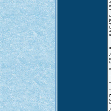
A
n
v
N
j
v
E
á
s
K
A
n
t
K
–
–
–
P
s
M
A