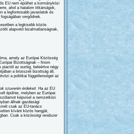
rős EU nem épülhet a kormányközi
rre, ahol a hatalom titkárságok,
n a legfontosabb javaslatok és
ok fogságában vergődnek.
 esetben a legkisebb közös
zötti alapvető bizalmatlanságnak,
sztéma, amely az Európai Közösség
urópai Bizottságnak – finom
piactól az euróig, beleértve négy
ában a brüsszeli bizottság áll,
vözi a politikai függetlenséget az
ok szuverén érdekeit
. Ha az EU
kell épülnie, melyben az Európai
i szólamot képvisel a nemzetközi
ányban állnak gazdasági
 ismét csak az EU-tanács
setten kívánt közös hangját,
ágban. Csak a közösségi rendszer