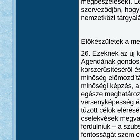
megbeszélések). Lé
szerveződjön, hogy 
nemzetközi tárgyalá
Előkészületek a me
26. Ezeknek az új 
Agendának gondosko
korszerűsítéséről é
minőség előmozdítás
minőségi képzés, a 
egésze meghatároz
versenyképesség és
tűzött célok elérés
cselekvések megval
fordulniuk – a szub
fontosságát szem el