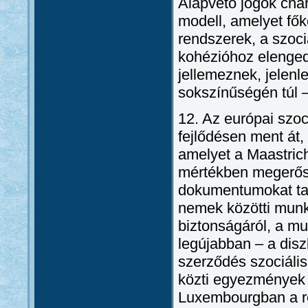
Alapvető jogok chart
modell, amelyet fők
rendszerek, a szoci
kohézióhoz elenged
jellemeznek, jelenl
sokszínűségén túl 
12. Az európai szoc
fejlődésen ment át
amelyet a Maastric
mértékben megerősít
dokumentumokat tar
nemek közötti munk
biztonságáról, a mu
legújabban – a disz
szerződés szociális
közti egyezmények 
Luxembourgban a re