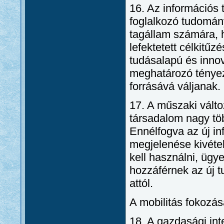
16. Az információs 
foglalkozó tudomán
tagállam számára, 
lefektetett célkitű
tudásalapú és inno
meghatározó tényező
forrásává váljanak.
17. A műszaki válto
társadalom nagy tö
Ennélfogva az új i
megjelenése kivétel
kell használni, ügye
hozzáférnek az új t
attól.
A mobilitás fokozá
18. A gazdasági int