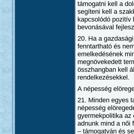
támogatni kell a d
segíteni kell a sz
kapcsolódó pozitív 
bevonásával fejleszt
20. Ha a gazdasági
fenntartható és nem
emelkedésének min
megnövekedett term
összhangban kell áll
rendelkezésekkel.
A népesség elöreg
21. Minden egyes ta
népesség elöregedés
gyermekpolitika az 
adnunk mind a női 
– támogatván és se