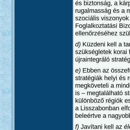
és biztonság, a kár
rugalmasság és a m
szociális viszonyok
Foglalkoztatási Bizo
ellenőrzéséhez szü
d)
Küzdeni kell a ta
szükségletek korai 
újraintegráló straté
e)
Ebben az összefü
stratégiák helyi és r
megköveteli a minde
is – megtalálható st
különböző régiók ese
a Lisszabonban elf
beleértve a nagyobb
f)
Javítani kell az
él