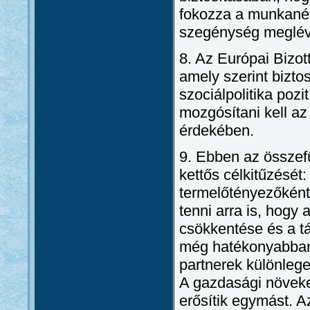
fokozza a munkanélk
szegénység meglévő
8. Az Európai Bizo
amely szerint biztos
szociálpolitika pozi
mozgósítani kell az
érdekében.
9. Ebben az összefü
kettős célkitűzését:
termelőtényezőként 
tenni arra is, hog
csökkentése és a tá
még hatékonyabban 
partnerek különlege
A gazdasági növeke
erősítik egymást. A