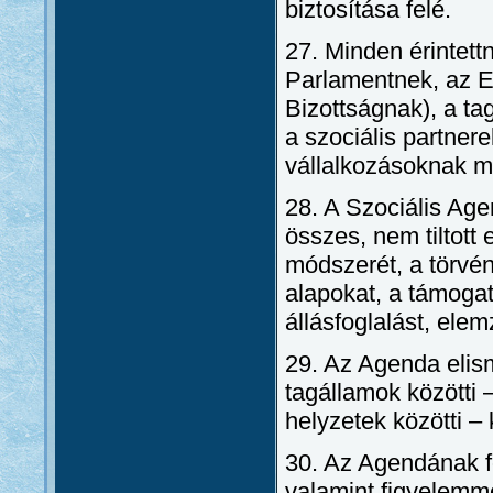
biztosítása felé.
27. Minden érintett
Parlamentnek, az E
Bizottságnak), a ta
a szociális partner
vállalkozásoknak 
28. A Szociális Ag
összes, nem tiltott 
módszerét, a törvén
alapokat, a támogató
állásfoglalást, elem
29. Az Agenda elism
tagállamok közötti 
helyzetek közötti –
30. Az Agendának fo
valamint figyelemme