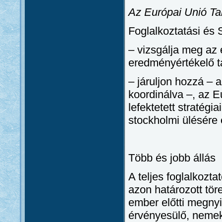
Az Európai Unió T
Foglalkoztatási és S
– vizsgálja meg az 
eredményértékelő t
– járuljon hozzá – 
koordinálva –, az 
lefektetett stratég
stockholmi ülésére 
Több és jobb állás
A teljes foglalkozta
azon határozott tö
ember előtti megnyi
érvényesülő, nemek