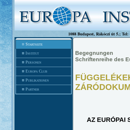
1088 Budapest, Rákóczi út 5.; Tel:
Startseite
Begegnungen
Institut
Schriftenreihe des 
Personen
Europa Club
FÜGGELÉKEK
Publikationen
ZÁRÓDOKU
Partner
AZ EURÓPAI 