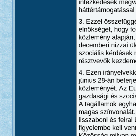
intézkedések megva
háttértámogatással 
3. Ezzel összefüggé
elnökséget, hogy fo
közlemény alapján,
decemberi nizzai ül
szociális kérdések 
résztvevők kezdemé
4. Ezen irányelvek
június 28-án beterj
közleményét. Az Eur
gazdasági és szociá
A tagállamok egyh
magas színvonalát.
lisszaboni és feirai
figyelembe kell ven
Közösség milyen m