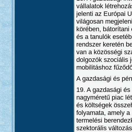
vállalatok létrehoz
jelenti az Európai 
világosan megjelen
körében, bátorítani 
és a tanulók esetéb
rendszer keretén be
van a közösségi sz
dolgozók szociális 
mobilitáshoz fűződő
A gazdasági és pén
19. A gazdasági és
nagyméretű piac lé
és költségek össze
folyamata, amely a
termelési berendez
szektorális változá