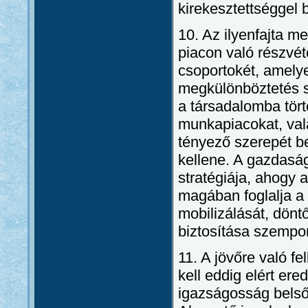
kirekesztettséggel 
10. Az ilyenfajta me
piacon való részvét
csoportokét, amelye
megkülönböztetés sú
a társadalomba tör
munkapiacokat, vala
tényező szerepét be
kellene. A gazdaság
stratégiája, ahogy
magában foglalja a
mobilizálását, dönt
biztosítása szempon
11. A jövőre való 
kell eddig elért ere
igazságosság belső