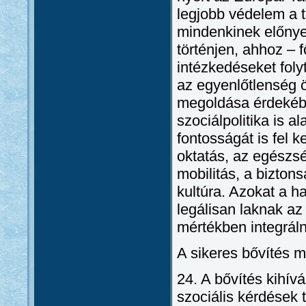
legjobb védelem a t
mindenkinek előnye
történjen, ahhoz – 
intézkedéseket folyt
az egyenlőtlenség 
megoldása érdekében
szociálpolitika is a
fontosságát is fel k
oktatás, az egészs
mobilitás, a bizton
kultúra. Azokat a h
legálisan laknak az
mértékben integráln
A sikeres bővítés m
24. A bővítés kihív
szociális kérdések 