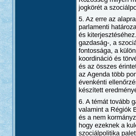
jogkörét a szociálpol
5. Az erre az alapr
parlamenti határoz
és kiterjesztéséhez
gazdaság-, a szociál
fontossága, a külö
koordináció és tör
és az összes érinte
az Agenda több pon
évenkénti ellenőrz
készített eredményé
6. A témát tovább g
valamint a Régiók 
és a nem kormányza
hogy ezeknek a kul
szociálpolitika pale