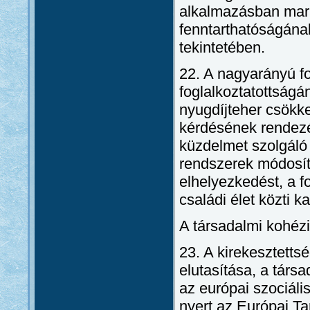
alkalmazásban mara
fenntarthatóságának
tekintetében.
22. A nagyarányú fo
foglalkoztatottság
nyugdíjteher csökke
kérdésének rendezés
küzdelmet szolgáló
rendszerek módosít
elhelyezkedést, a f
családi élet közti 
A társadalmi kohézi
23. A kirekesztetts
elutasítása, a társ
az európai szociális
nyert az Európai Ta