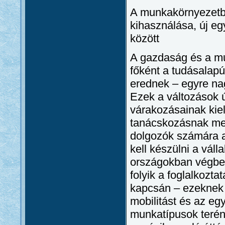
A munkakörnyezetbe
kihasználása, új e
között
A gazdaság és a mu
főként a tudásalap
erednek – egyre na
Ezek a változások 
várakozásainak kie
tanácskozásnak meg
dolgozók számára a
kell készülni a vál
országokban végbeme
folyik a foglalkozta
kapcsán – ezeknek a
mobilitást és az eg
munkatípusok terén