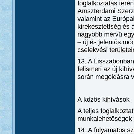
foglalkoztatás teré
Amszterdami Szerződ
valamint az Európai
kirekesztettség és 
nagyobb mérvű együ
– új és jelentős mó
cselekvési területe
13. A Lisszabonban 
felismeri az új kih
során megoldásra v
A közös kihívások
A teljes foglalkozt
munkalehetőségek t
14. A folyamatos s