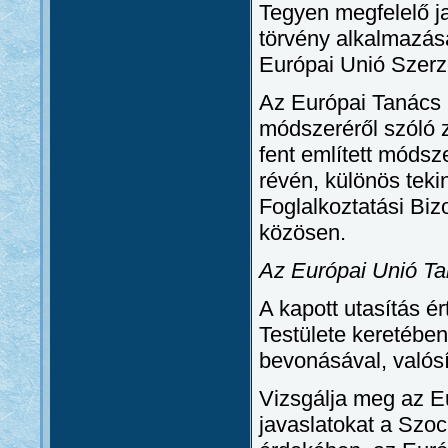
Tegyen megfelelő ja
törvény alkalmazás
Európai Unió Szerz
Az Európai Tanács l
módszeréről szóló
fent említett móds
révén, különös teki
Foglalkoztatási Biz
közösen.
Az Európai Unió T
A kapott utasítás ér
Testülete keretében
bevonásával, valós
Vizsgálja meg az Eu
javaslatokat a Szoc