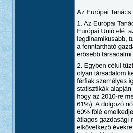
Az Európai Tanács po
1. Az Európai Tanács
Európai Unió elé: a
legdinamikusabb, t
a fenntartható gaz
erősebb társadalmi 
2. Egyben célul tűzt
olyan társadalom k
férfiak személyes i
statisztikák alapján
hogy az 2010-re me
61%). A dolgozó nők
60% fölé emelkedjen
átlagos gazdasági n
elkövetkező évekre