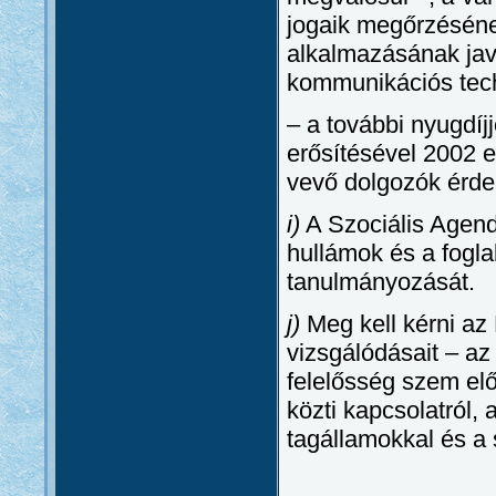
jogaik megőrzéséne
alkalmazásának javí
kommunikációs tech
– a további nyugdí
erősítésével 2002 e
vevő dolgozók érd
i)
A Szociális Agend
hullámok és a foglal
tanulmányozását.
j)
Meg kell kérni az 
vizsgálódásait – a
felelősség szem előt
közti kapcsolatról,
tagállamokkal és a 