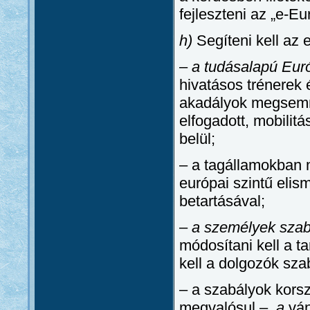
fejleszteni az „e-Eu
h)
Segíteni kell az 
–
a tudásalapú Eur
hivatásos trénerek 
akadályok megsemmi
elfogadott, mobilit
belül;
– a tagállamokban 
európai szintű elis
betartásával;
–
a személyek sza
módosítani kell a ta
kell a dolgozók sza
– a szabályok kors
megvalósul –,
a
ván