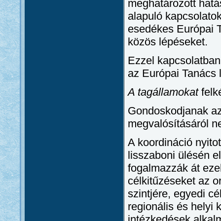
meghatározott hatá
alapuló kapcsolato
esedékes Európai Ta
közös lépéseket.
Ezzel kapcsolatban
az Európai Tanács 
A tagállamokat
felk
Gondoskodjanak az 
megvalósításáról ne
A koordináció nyito
lisszaboni ülésén 
fogalmazzák át ezek
célkitűzéseket az or
szintjére, egyedi c
regionális és helyi
intézkedések alkal