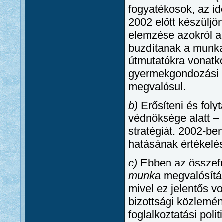
fogyatékosok, az i
2002 előtt készüljö
elemzése azokról a 
buzdítanak a munkap
útmutatókra vonatk
gyermekgondozási 
megvalósul.
b)
Erősíteni és folyt
védnöksége alatt – 
stratégiát. 2002-ben
hatásának értékelés
c)
Ebben az összefü
munka
megvalósítá
mivel ez jelentős 
bizottsági közlemé
foglalkoztatási pol