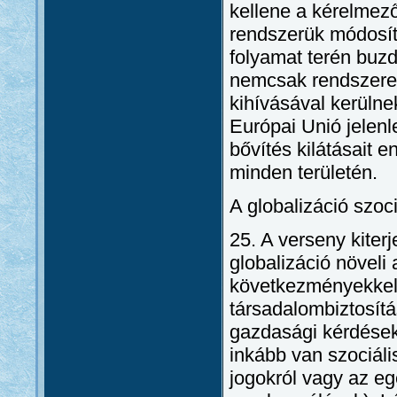
kellene a kérelmező
rendszerük módosítá
folyamat terén buzd
nemcsak rendszere
kihívásával kerüln
Európai Unió jelenl
bővítés kilátásait e
minden területén.
A globalizáció szoc
25. A verseny kiter
globalizáció növeli
következményekkel b
társadalombiztosítá
gazdasági kérdésekr
inkább van szociáli
jogokról vagy az eg