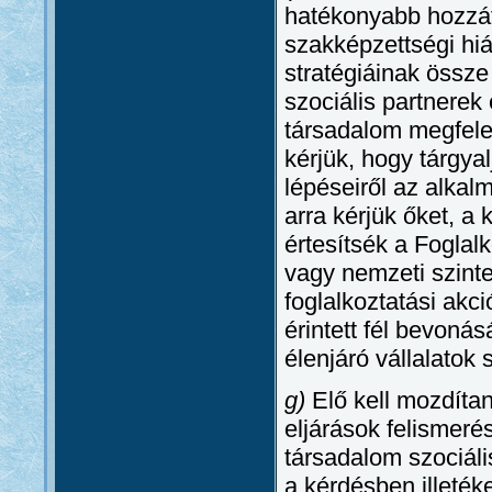
hatékonyabb hozzáfé
szakképzettségi hi
stratégiáinak össze
szociális partnerek
társadalom megfelel
kérjük, hogy tárgya
lépéseiről az alka
arra kérjük őket, 
értesítsék a Foglalk
vagy nemzeti szinte
foglalkoztatási ak
érintett fél bevoná
élenjáró vállalatok
g)
Elő kell mozdítan
eljárások felismeré
társadalom szociál
a kérdésben illeték