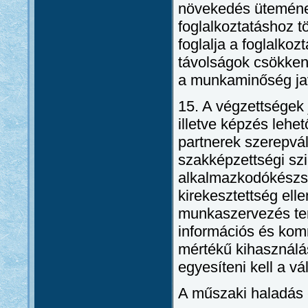
növekedés ütemének
foglalkoztatáshoz t
foglalja a foglalkoz
távolságok csökken
a munkaminőség javí
15. A végzettségek 
illetve képzés lehe
partnerek szerepvál
szakképzettségi szi
alkalmazkodókészsé
kirekesztettség ell
munkaszervezés ter
információs és kom
mértékű kihasználá
egyesíteni kell a v
A műszaki haladás 