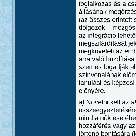
foglalkozás és a cs
állásának megőrzésé
(az összes érintett
dolgozók – mozgósí
az integráció lehe
megszilárdítását jel
megköveteli az embe
arra való buzdítás
szert és fogadják e
színvonalának előmo
tanulási és képzési
előnyére.
a)
Növelni kell az
a
összeegyeztetésére 
mind a nők esetében
hozzáférés vagy az
történő bontására (