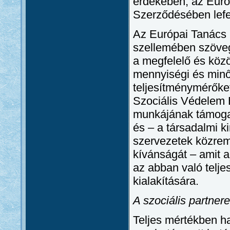
érdekében, az Euró
Szerződésében lefe
Az Európai Tanács 
szellemében szövege
a megfelelő és közö
mennyiségi és minő
teljesítménymérőket
Szociális Védelem 
munkájának támogat
és – a társadalmi 
szervezetek közrem
kívánságát – amit a
az abban való telje
kialakítására.
A szociális partner
Teljes mértékben ha