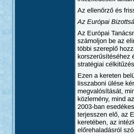
Az ellenőrző és fris
Az Európai Bizotts
Az Európai Tanácsn
számoljon be az el
többi szereplő hozz
korszerűsítéséhez 
stratégiai célkitűzé
Ezen a kereten belü
lisszaboni ülése ké
megvalósítását, min
közlemény, mind az 
2003-ban esedékes 
terjesszen elő, az 
keretében, az intéz
előrehaladásról sz