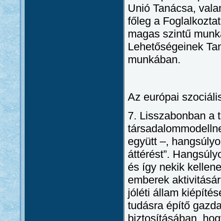
Unió Tanácsa, vala
főleg a Foglalkozta
magas szintű munka
Lehetőségeinek Tan
munkában.
Az európai szociáli
7. Lisszabonban a t
társadalommodellnek
együtt –, hangsúlyo
áttérést”. Hangsúly
és így nekik kellene
emberek aktivitásár
jóléti állam kiépít
tudásra építő gazd
biztosításában, ho