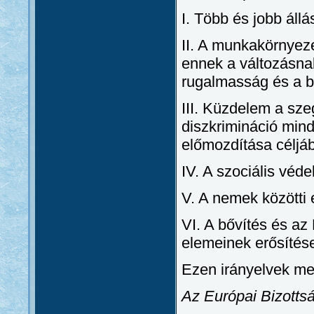
I. Több és jobb állá
II. A munkakörnyeze
ennek a változásna
rugalmasság és a b
III. Küzdelem a sze
diszkrimináció mind
előmozdítása céljáb
IV. A szociális véd
V. A nemek közötti
VI. A bővítés és az 
elemeinek erősítés
Ezen irányelvek me
Az Európai Bizotts