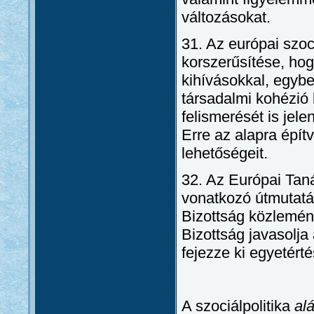
változásokat.
31. Az európai szoc
korszerűsítése, ho
kihívásokkal, egybe
társadalmi kohézió 
felismerését is jel
Erre az alapra építv
lehetőségeit.
32. Az Európai Taná
vonatkozó útmutatás
Bizottság közlemény
Bizottság javasolja
fejezze ki egyetérté
A szociálpolitika
al