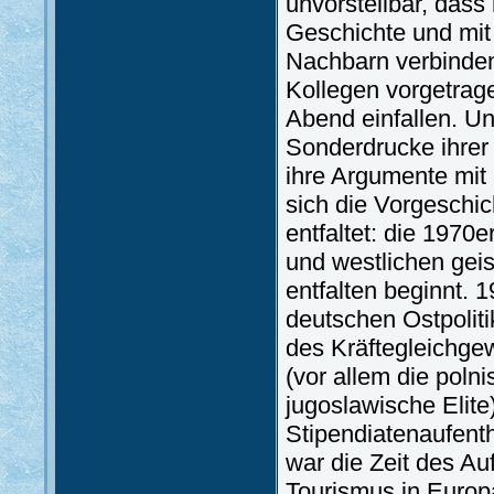
unvorstellbar, dass
Geschichte und mit
Nachbarn verbinden
Kollegen vorgetrag
Abend einfallen. Un
Sonderdrucke ihrer 
ihre Argumente mit 
sich die Vorgeschi
entfaltet: die 1970
und westlichen gei
entfalten beginnt. 
deutschen Ostpoliti
des Kräftegleichgew
(vor allem die poln
jugoslawische Elite
Stipendiatenaufent
war die Zeit des A
Tourismus in Europ