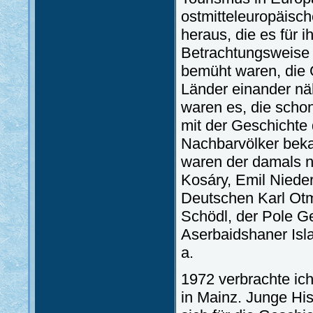
ostmitteleuropäisc
heraus, die es für i
Betrachtungsweise h
bemüht waren, die 
Länder einander nä
waren es, die scho
mit der Geschichte 
Nachbarvölker beka
waren der damals 
Kosáry, Emil Nieder
Deutschen Karl Otm
Schödl, der Pole G
Aserbaidshaner Isl
a.
1972 verbrachte ich
in Mainz. Junge His