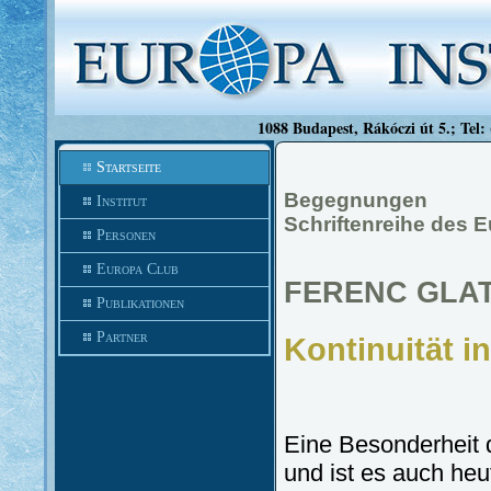
1088 Budapest, Rákóczi út 5.; Tel:
Startseite
Begegnungen
Institut
Schriftenreihe des 
Personen
Europa Club
FERENC GLA
Publikationen
Partner
Kontinuität i
Eine Besonderheit 
und ist es auch heu