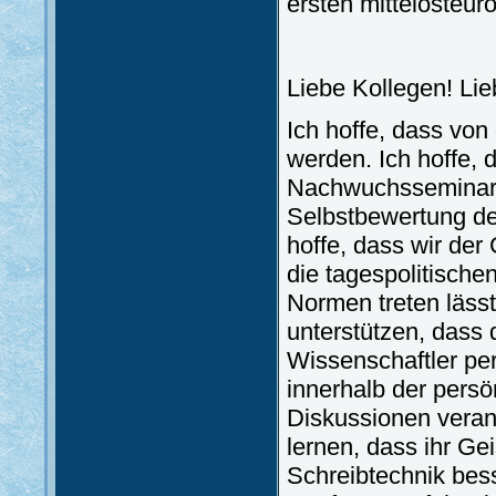
ersten mittelosteu
Liebe Kollegen! Li
Ich hoffe, dass von 
werden. Ich hoffe, 
Nachwuchsseminars 
Selbstbewertung der
hoffe, dass wir der
die tagespolitische
Normen treten lässt
unterstützen, dass 
Wissenschaftler pe
innerhalb der pers
Diskussionen veran
lernen, dass ihr Gei
Schreibtechnik bes