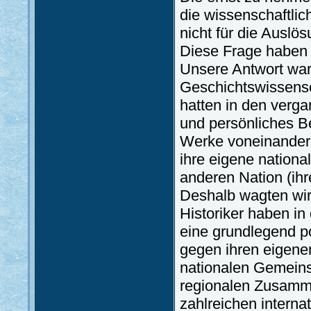
die wissenschaftlic
nicht für die Ausl
Diese Frage haben 
Unsere Antwort war
Geschichtswissens
hatten in den verga
und persönliches B
Werke voneinander 
ihre eigene nationa
anderen Nation (ih
Deshalb wagten wir
Historiker haben i
eine grundlegend po
gegen ihren eigenen
nationalen Gemeins
regionalen Zusamme
zahlreichen interna