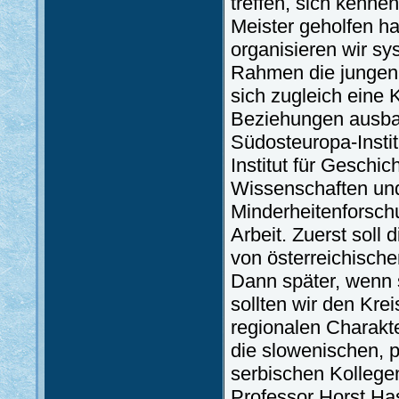
treffen, sich kenne
Meister geholfen h
organisieren wir s
Rahmen die jungen 
sich zugleich eine
Beziehungen ausba
Südosteuropa-Instit
Institut für Gesch
Wissenschaften und
Minderheitenforsch
Arbeit. Zuerst soll 
von österreichische
Dann später, wenn s
sollten wir den Kre
regionalen Charakt
die slowenischen, 
serbischen Kollegen
Professor Horst Has