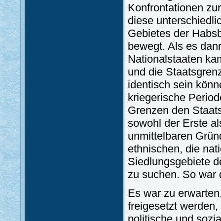
Konfrontationen zu
diese unterschiedl
Gebietes der Habsbu
bewegt. Als es dan
Nationalstaaten kam
und die Staatsgrenz
identisch sein kön
kriegerische Period
Grenzen den Staat
sowohl der Erste al
unmittelbaren Gründ
ethnischen, die na
Siedlungsgebiete d
zu suchen. So war 
Es war zu erwarten
freigesetzt werden
politische und sozi