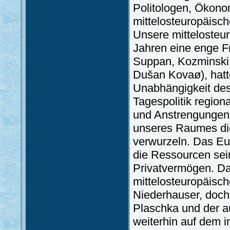
Politologen, Ökon
mittelosteuropäis
Unsere mittelosteu
Jahren eine enge F
Suppan, Kozminski,
Dušan Kovaø), hatte
Unabhängigkeit des
Tagespolitik region
und Anstrengungen 
unseres Raumes di
verwurzeln. Das Euro
die Ressourcen se
Privatvermögen. Da
mittelosteuropäisc
Niederhauser, doch
Plaschka und der 
weiterhin auf dem in