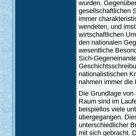
wurden. Gegenüber 
gesellschaftlichen 
immer charakterist
wendeten, und imst
wirtschaftlichen U
den nationalen Geg
wesentliche Besond
Sich-Gegeneinande
Geschichtsschreibu
nationalistischen 
nahmen immer die Hi
Die Grundlage von a
Raum sind im Laufe
beispiellos viele u
übergegangen. Die
unterschiedlicher 
mit sich gebracht.