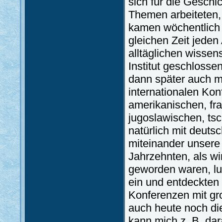
sich für die Geschi
Themen arbeiteten
kamen wöchentlich
gleichen Zeit jeden
alltäglichen wissen
Institut geschloss
dann später auch m
internationalen Kon
amerikanischen, fr
jugoslawischen, tsc
natürlich mit deuts
miteinander unsere
Jahrzehnten, als w
geworden waren, lu
ein und entdeckten 
Konferenzen mit gr
auch heute noch di
kann mich z. B. dar