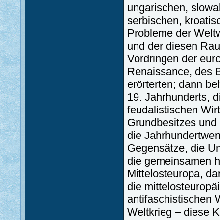
ungarischen, slowa
serbischen, kroatisc
Probleme der Weltwi
und der diesen Ra
Vordringen der eu
Renaissance, des B
erörterten; dann b
19. Jahrhunderts, 
feudalistischen Wi
Grundbesitzes und 
die Jahrhundertwend
Gegensätze, die Um
die gemeinsamen hi
Mittelosteuropa, d
die mittelosteurop
antifaschistischen
Weltkrieg – diese 