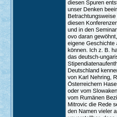
diesen Spuren ents
unser Denken beein
Betrachtungsweise e
diesen Konferenzen
und in den Semina
ovo daran gewöhnt, 
eigene Geschichte 
können. Ich z. B. ha
das deutsch-ungaris
Stipendiatenaufenth
Deutschland kenne
von Karl Nehring, R
Österreichern Hase
oder vom Slowaken
vom Rumänen Bezia
Mitrovic die Rede s
den Namen vieler a