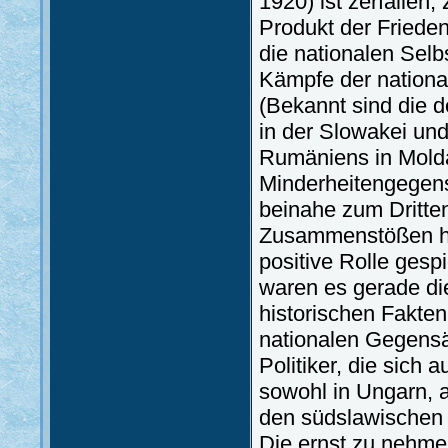
1920) ist zerfallen,
Produkt der Friede
die nationalen Sel
Kämpfe der national
(Bekannt sind die 
in der Slowakei un
Rumäniens in Molda
Minderheitengegens
beinahe zum Dritten
Zusammenstößen ha
positive Rolle gespi
waren es gerade die
historischen Fakten
nationalen Gegensät
Politiker, die sich
sowohl in Ungarn, 
den südslawischen 
Die ernst zu nehmen