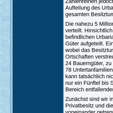
Zahlenreihen jedoc
Aufteilung des Urba
gesamten Besitztum
Die nahezu 5 Milli
verteilt. Hinsichtli
befindlichen Urbar
Güter aufgeteilt. Ei
wobei das Besitztu
Ortschaften verstre
24 Bauerngüter, zu
78 Untertanfamilien
kann tatsächlich ni
nur ein Fünftel bis
Bereich entfallende
Zunächst sind wir 
Privatbesitz und d
voneinander getren