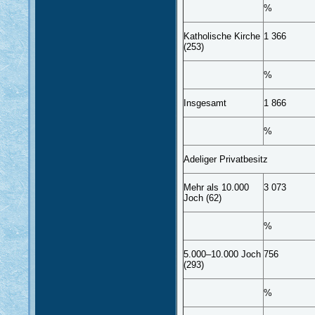
%
Katholische Kirche
1 366
(253)
%
Insgesamt
1 866
%
Adeliger Privatbesitz
Mehr als 10.000
3 073
Joch (62)
%
5.000–10.000 Joch
756
(293)
%