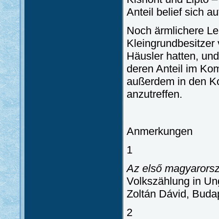
Anteil belief sich 
Noch ärmlichere Leb
Kleingrundbesitzer 
Häusler hatten, un
deren Anteil im Kom
außerdem in den Ko
anzutreffen.
Anmerkungen
1
Az első magyarors
Volkszählung in Un
Zoltán Dávid, Buda
2