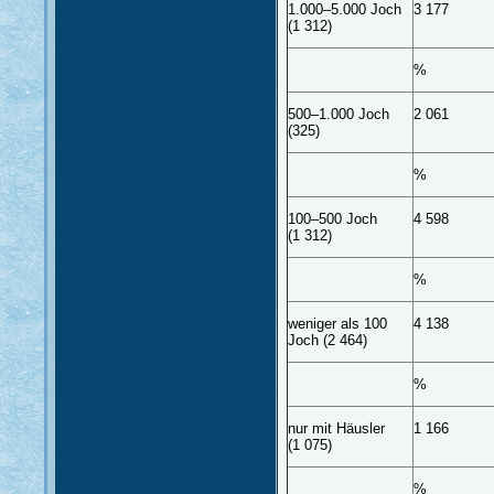
1.000–5.000 Joch
3 177
(1 312)
%
500–1.000 Joch
2 061
(325)
%
100–500 Joch
4 598
(1 312)
%
weniger als 100
4 138
Joch (2 464)
%
nur mit Häusler
1 166
(1 075)
%