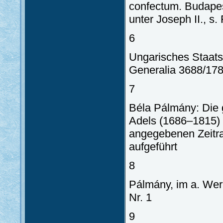
confectum. Budapes
unter Joseph II., s.
6
Ungarisches Staatsa
Generalia 3688/178
7
Béla Pálmány: Die 
Adels (1686–1815) I
angegebenen Zeitr
aufgeführt
8
Pálmány, im a. Wer
Nr. 1
9