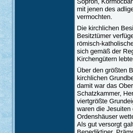
Sopron, Körmöcbány
mit jenen des adli
vermochten.
Die kirchlichen Bes
Besitztümer verfüg
römisch-katholische
sich gemäß der Reg
Kirchengütern lebt
Über den größten Be
kirchlichen Grundb
damit war das Ober
Schatzkammer, Herz
viertgrößte Grunde
waren die Jesuiten 
Ordenshäuser wette
Als gut versorgt ga
Benediktiner, Prämo