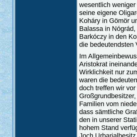
wesentlich weniger 
seine eigene Oliga
Koháry in Gömör un
Balassa in Nógrád,
Barkóczy in den Ko
die bedeutendsten V
Im Allgemeinbewuss
Aristokrat ineinand
Wirklichkeit nur zu
waren die bedeutend
doch treffen wir vo
Großgrundbesitzer,
Familien vom nieder
dass sämtliche Gra
den in unserer Stat
hohem Stand verfüg
Joch Urbarialbesit