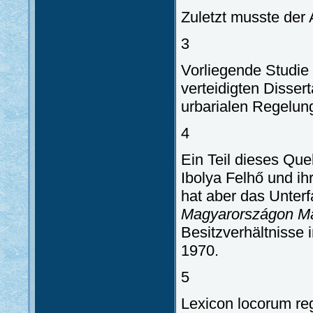
Zuletzt musste der
3
Vorliegende Studie 
verteidigten Dissert
urbarialen Regelu
4
Ein Teil dieses Que
Ibolya Felhő und ih
hat aber das Unte
Magyarországon Már
Besitzverhältnisse 
1970.
5
Lexicon locorum re