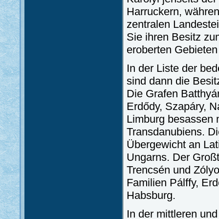
Harruckern, währen
zentralen Landesteil
Sie ihren Besitz zu
eroberten Gebieten 
In der Liste der b
sind dann die Besit
Die Grafen Batthyán
Erdődy, Szapáry, N
Limburg besassen m
Transdanubiens. Die
Übergewicht an Lati
Ungarns. Der Großt
Trencsén und Zólyo
Familien Pálffy, Er
Habsburg.
In der mittleren un