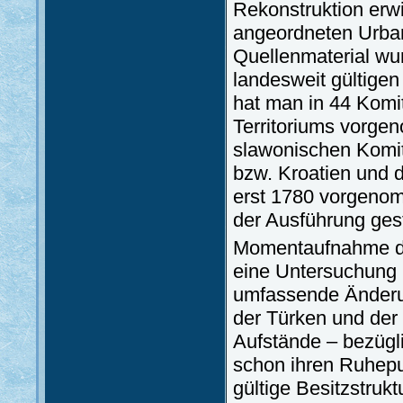
Rekonstruktion erwi
angeordneten Urbari
Quellenmaterial wu
landesweit gültigen
hat man in 44 Komi
Territoriums vorgen
slawonischen Komita
bzw. Kroatien und 
erst 1780 vorgenom
der Ausführung gest
Momentaufnahme de
eine Untersuchung i
umfassende Änderu
der Türken und der
Aufstände – bezügl
schon ihren Ruhepu
gültige Besitzstruktu