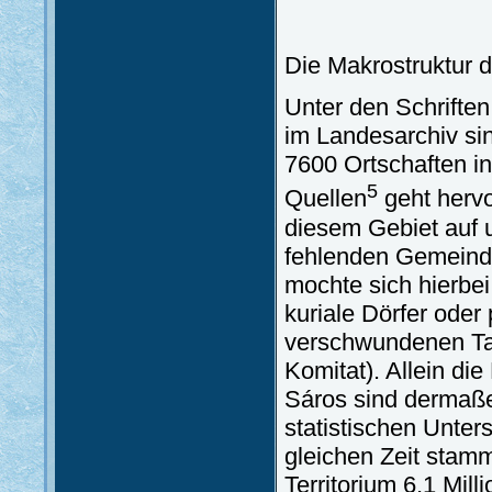
Die Makrostruktur d
Unter den Schriften
im Landesarchiv si
7600 Ortschaften i
5
Quellen
geht hervo
diesem Gebiet auf u
fehlenden Gemeinden
mochte sich hierbei
kuriale Dörfer oder 
verschwundenen Tab
Komitat). Allein di
Sáros sind dermaßen
statistischen Unter
gleichen Zeit stam
Territorium 6,1 Mil