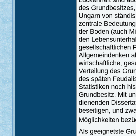
des Grundbesitzes,
Ungarn von ständis
zentrale Bedeutung 
der Boden (auch Mit
den Lebensunterhalt
gesellschaftlichen 
Allgemeindenken als
wirtschaftliche, ges
Verteilung des Grun
des späten Feudali
Statistiken noch his
Grundbesitz. Mit un
dienenden Dissertat
beseitigen, und zw
Möglichkeiten bezü
Als geeignetste Gru