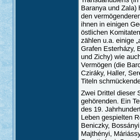
Baranya und Zala) 
den vermögenderen
ihnen in einigen G
östlichen Komitaten
zählen u.a. einige 
Grafen Esterházy, B
und Zichy) wie auc
Vermögen (die Baro
Cziráky, Haller, Ser
Titeln schmückend
Zwei Drittel dieser
gehörenden. Ein Tei
des 19. Jahrhundert
Leben gespielten R
Beniczky, Bossányi,
Majthényi, Máriáss