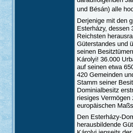
und Bésán) alle hoc
Derjenige mit den 
Esterházy, dessen 
Reichsten herausrag
Güterstandes und ü
seinen Besitztümer
Károlyi! 36.000 Ur
auf seinen etwa 6
420 Gemeinden und
Stamm seiner Besit
Dominialbesitz erst
riesiges Vermögen z
europäischen Maßs
Den Esterházy-Domä
herausbildende Güt
Károlyi jenseits de