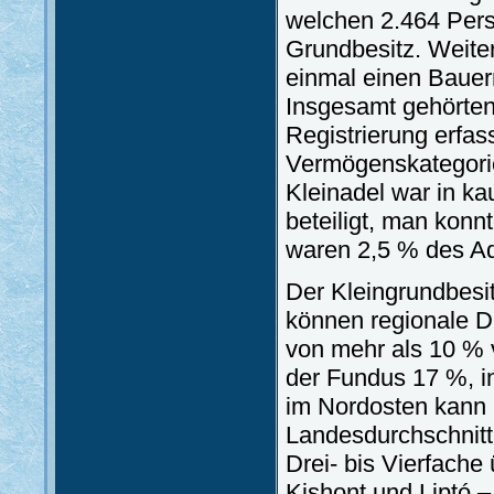
welchen 2.464 Pers
Grundbesitz. Weite
einmal einen Bauern
Insgesamt gehörten 
Registrierung erfas
Vermögenskategori
Kleinadel war in 
beteiligt, man kon
waren 2,5 % des Ad
Der Kleingrundbesit
können regionale D
von mehr als 10 % 
der Fundus 17 %, i
im Nordosten kann
Landesdurchschnitt
Drei- bis Vierfache
Kishont und Liptó –