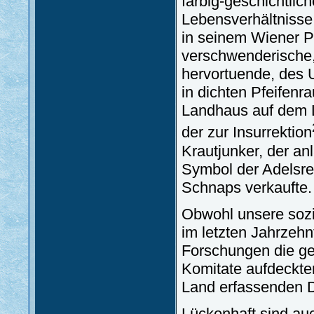
farbig-geschichtli
Lebensverhältnisse 
in seinem Wiener Pa
verschwenderische,
hervortuende, des 
in dichten Pfeifenr
Landhaus auf dem L
der zur Insurrektion
Krautjunker, der an
Symbol der Adelsrec
Schnaps verkaufte.
Obwohl unsere sozi
im letzten Jahrzehn
Forschungen die ge
Komitate aufdeckte
Land erfassenden D
Lückenhaft sind auc