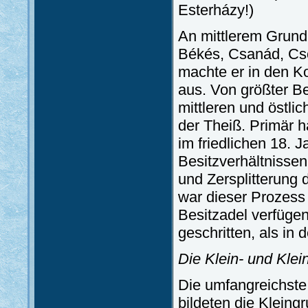
Esterházy!)
An mittlerem Grund
Békés, Csanád, Cso
machte er in den K
aus. Von größter B
mittleren und östli
der Theiß. Primär 
im friedlichen 18. 
Besitzverhältnissen
und Zersplitterung 
war dieser Prozess 
Besitzadel verfügen
geschritten, als in
Die Klein- und Klei
Die umfangreichste
bildeten die Kleing