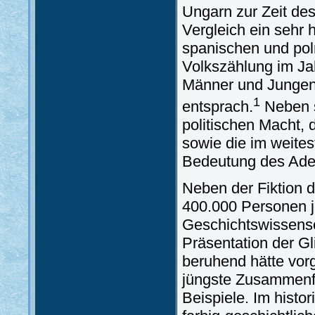
Ungarn zur Zeit de
Vergleich ein sehr 
spanischen und poln
Volkszählung im Ja
Männer und Jungen
1
entsprach.
Neben s
politischen Macht, 
sowie die im weite
Bedeutung des Ade
Neben der Fiktion 
400.000 Personen je
Geschichtswissensc
Präsentation der G
beruhend hätte vorg
jüngste Zusammenf
Beispiele. Im hist