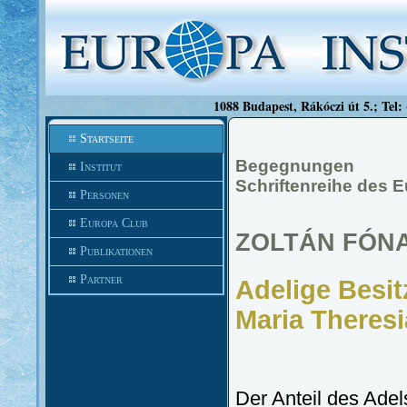
1088 Budapest, Rákóczi út 5.; Tel:
Startseite
Begegnungen
Institut
Schriftenreihe des 
Personen
Europa Club
ZOLTÁN FÓN
Publikationen
Partner
Adelige Besit
Maria Theresi
Der Anteil des Ade