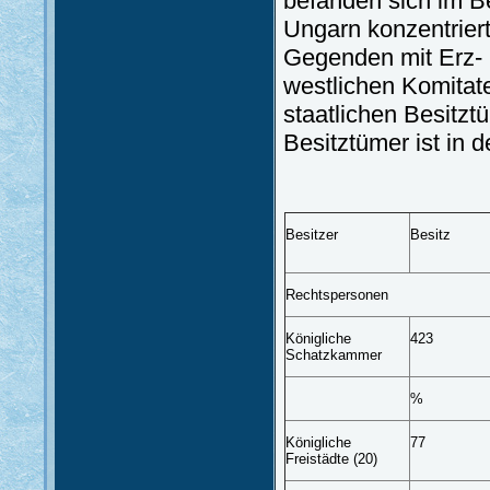
befanden sich im B
Ungarn konzentrier
Gegenden mit Erz- 
westlichen Komitat
staatlichen Besitztü
Besitztümer ist in 
Besitzer
Besitz
Rechtspersonen
Königliche
423
Schatzkammer
%
Königliche
77
Freistädte (20)