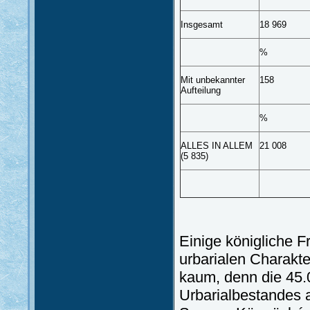
Insgesamt
18 969
%
Mit unbekannter
158
Aufteilung
%
ALLES IN ALLEM
21 008
(5 835)
Einige königliche F
urbarialen Charakt
kaum, denn die 45
Urbarialbestandes 