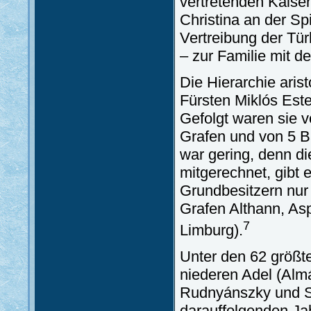
vertretenden Kaise
Christina an der Sp
Vertreibung der Tü
– zur Familie mit d
Die Hierarchie aris
Fürsten Miklós Est
Gefolgt waren sie v
Grafen und von 5 B
war gering, denn di
mitgerechnet, gibt 
Grundbesitzern nur 
Grafen Althann, As
7
Limburg).
Unter den 62 größt
niederen Adel (Almá
Rudnyánszky und Sa
darauffolgenden Ja