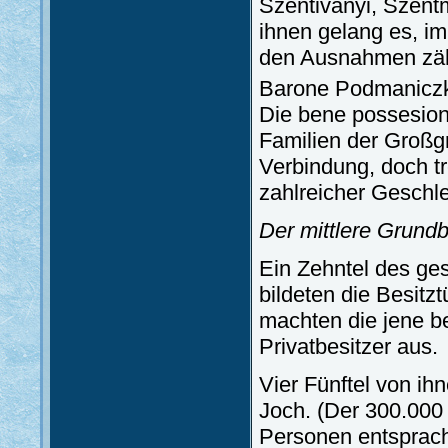
Szentiványi, Szent
ihnen gelang es, im
den Ausnahmen zähl
Barone Podmaniczky
Die bene possesion
Familien der Großg
Verbindung, doch tr
zahlreicher Geschle
Der mittlere Grundb
Ein Zehntel des ge
bildeten die Besitz
machten die jene b
Privatbesitzer aus.
Vier Fünftel von ih
Joch. (Der 300.000
Personen entsprach