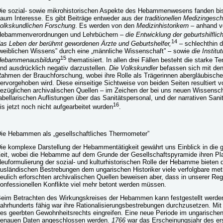
ie sozial- sowie mikrohistorischen Aspekte des Hebammenwesens fanden bis
aum Interesse. Es gibt Beiträge entweder aus der
traditionellen Medizingesc
olkskundlichen Forschung
. Es werden von den
Medizinhistorikern
– anhand v
ebammenverordnungen und Lehrbüchern –
die Entwicklung der geburtshilflic
14
as Leben der berühmt gewordenen Ärzte und Geburtshelfer,
– schlechthin 
weiblichen Wissens” durch eine „männliche Wissenschaft” – sowie
die Institu
15
Hebammenausbildung
thematisiert. In allen drei Fällen besteht die starke
nd ausdrücklich negativ darzustellen.
Die Volkskundler
befassen sich mit d
ahmen der Brauchforschung, wobei ihre Rolle als Trägerinnen abergläubische
ervorgehoben wird. Diese einseitige Sichtweise von beiden Seiten resultiert v
ezüglichen archivalischen Quellen – im Zeichen der bei uns neuen Wissenschaf
abellarischen Auflistungen über das Sanitätspersonal, und der narrativen Sani
16
is jetzt noch nicht aufgearbeitet wurden
.
ie Hebammen als „gesellschaftliches Thermometer”
ie komplexe Darstellung der Hebammentätigkeit gewährt uns Einblick in die g
eit, wobei die Hebamme auf dem Grunde der Gesellschaftspyramide ihren Pla
euformulierung der sozial- und kulturhistorischen Rolle der Hebamme bieten 
usländischen Bestrebungen dem ungarischen Historiker viele verfolgbare meth
eulich erforschten archivalischen Quellen beweisen aber, dass in unserer Reg
onfessionellen Konflikte viel mehr betont werden müssen.
eim Betrachten des Wirkungskreises der Hebammen kann festgestellt werden,
ahrhunderts fähig war ihre Rationalisierungsbestrebungen durchzusetzen. Mit
es geerbten Gewohnheitsrechts eingreifen. Eine neue Periode im ungaris
enauen Daten angeschlossen werden.
1766
war das Erscheinungsjahr des er