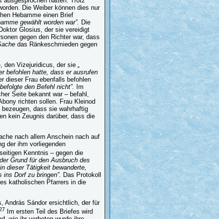
 ausgesprochen hatten. Trotz
orden. Die Weiber können dies nur
schen Hebamme einen Brief
ebamme gewählt worden war”.
Die
ktor Glosius, der sie vereidigt
rsonen gegen den Richter war, dass
 Sache
das Ränkeschmieden gegen
 den Vizejuridicus, der sie
„
r befohlen hatte, dass er ausrufen
er dieser Frau ebenfalls befohlen
befolgte den Befehl nicht”.
Im
her Seite bekannt war – befahl,
bony richten sollen. Frau Kleinod
d bezeugen, dass sie wahrhaftig
n kein Zeugnis darüber, dass die
Sache nach allem Anschein nach auf
ng der ihm vorliegenden
seitigen Kenntnis – gegen die
ie der Grund für den Ausbruch des
in dieser Tätigkeit bewanderte,
ins Dorf zu bringen”.
Das Protokoll
s katholischen Pfarrers in die
 András Sándor ersichtlich, der für
27
Im ersten Teil des Briefes wird
, wie ihr verboten wurde ihre