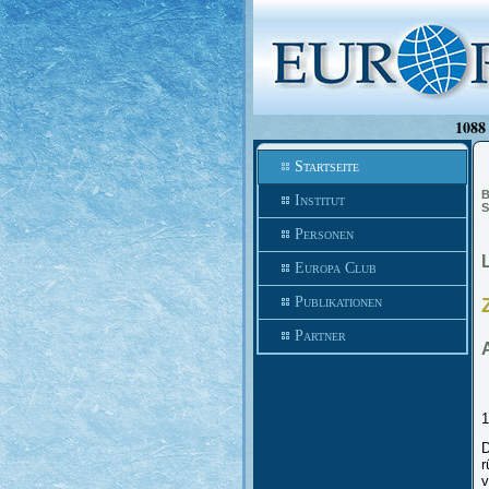
1088 
Startseite
B
Institut
S
Personen
Europa Club
Publikationen
Partner
1
D
r
v