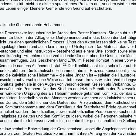
nderssein tritt nicht nur als ein sprachliches Problem auf, sondern wird zu ein
as Leben einiger kleinerer Gemeinde von Grund auf erschüttern.
allstudie über verbannte Hebammen
ie Prozessakte lag unberührt im Archiv des Pester Komitats. Sie erlaubt zu 
inen Einblick in den Alltag einer Dorfgemeinde und in das Leben der dort tä
icht um einen gewöhnlichen Prozess. Unter den Akten lassen sich keine Testi
ngeklagte finden und auch kein strenger Urteilspruch. Das Material, das vier B
utachten und eine Instruktion – bestehend aus einem Urteilspruch sowie einem
nvollständig. Es fehlen einige verbindende Glieder, aber die Geschichte lässt
usammenfügen. Das Geschehen fand 1786 im Pester Komitat in einer vorwie
22
emeinde namens Alsónémedi statt.
Der Konflikt lässt sich scheinbar auf
urückzuführen. Die katholische Hebamme – die im Prozess konsequent „slo
nd die kalvinistische Hebamme – die eine Ungarin ist – spielen die Hauptrol
rwecken auf verschiedene Weise das Interesse. Im verzwickten Verbindung
omitats gelten sie in den Augen von verschiedenen Kreisen als Verbannte, G
nerwünschte Personen. Nur das Studium der letzten Schriften der Prozessakt
en wirklichen Ursprung des als Hebammenfede getarnten Konflikts, der das 
rschüttert. Innerhalb von drei Monaten werden zwischen den kalvinistischen
es Dorfes, dem Stuhlrichter des Dorfes, dem Vizejuridicus, dem katholische
er Komitatshebamme und dem Consiliarius der Statthalterei Briefe gewechselt,
ormuliert wurden. Die offiziellen, sowie nicht offiziellen Personen versuchen 
reignisse zu deuten und den Konflikt zu lösen, wobei die Personen beinahe mit
andeln, die ihre Interessen verteidigt, oder die ihrer gesellschaftlichen Stellun
ie lawinenhafte Entwicklung der Geschehnisse, wobei die Angelegenheit eine
anz bis zum Grafen Festetics kommt, nimmt ihren Anfang von der kalvinisti