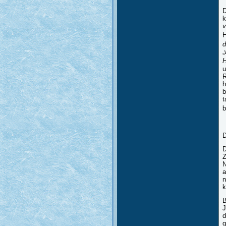
D
k
v
H
d
„
u
R
h
b
t
b
D
D
Z
N
a
n
k
B
J
d
g