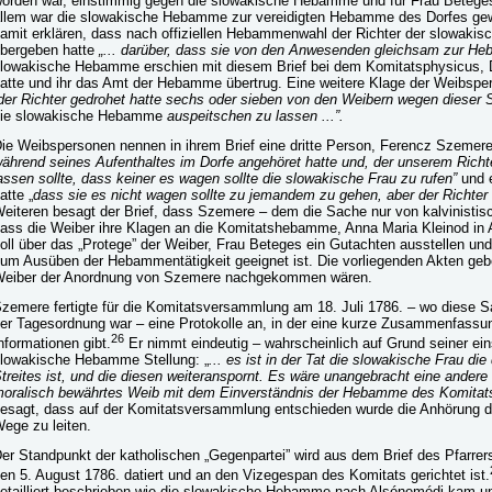
orden war, einstimmig gegen die slowakische Hebamme und für Frau Beteges
llem war die slowakische Hebamme zur vereidigten Hebamme des Dorfes gew
amit erklären, dass nach offiziellen Hebammenwahl der Richter der slowaki
bergeben hatte
„... darüber, dass sie von den Anwesenden gleichsam zur H
lowakische Hebamme erschien mit diesem Brief bei dem Komitatsphysicus, Do
atte und ihr das Amt der Hebamme übertrug. Eine weitere Klage der Weibspe
der Richter gedrohet hatte sechs oder sieben von den Weibern wegen dieser
ie slowakische Hebamme
auspeitschen zu lassen ...”.
ie Weibspersonen nennen in ihrem Brief eine dritte Person, Ferencz Szemere,
ährend seines Aufenthaltes im Dorfe angehöret hatte und, der unserem Richte
assen sollte, dass keiner es wagen sollte die slowakische Frau zu rufen”
und 
atte „
dass sie es nicht wagen sollte zu jemandem zu gehen, aber der Richter 
eiteren besagt der Brief, dass Szemere – dem die Sache nur von kalvinistisc
ass die Weiber ihre Klagen an die Komitatshebamme, Anna Maria Kleinod in A
oll über das „Protege” der Weiber, Frau Beteges ein Gutachten ausstellen un
um Ausüben der Hebammentätigkeit geeignet ist. Die vorliegenden Akten gebe
eiber der Anordnung von Szemere nachgekommen wären.
zemere fertigte für die Komitatsversammlung am 18. Juli 1786. – wo diese 
er Tagesordnung war – eine Protokolle an, in der eine kurze Zusammenfassu
26
nformationen gibt.
Er nimmt eindeutig – wahrscheinlich auf Grund seiner ein
lowakische Hebamme Stellung: „
... es ist in der Tat die slowakische Frau d
treites ist, und die diesen weiteranspornt. Es wäre unangebracht eine andere 
oralisch bewährtes Weib mit dem Einverständnis der Hebamme des Komitats 
esagt, dass auf der Komitatsversammlung entschieden wurde die Anhörung de
ege zu leiten.
er Standpunkt der katholischen „Gegenpartei” wird aus dem Brief des Pfarrers,
en 5. August 1786. datiert und an den Vizegespan des Komitats gerichtet ist.
etailliert beschrieben wie die slowakische Hebamme nach Alsónemédi kam und