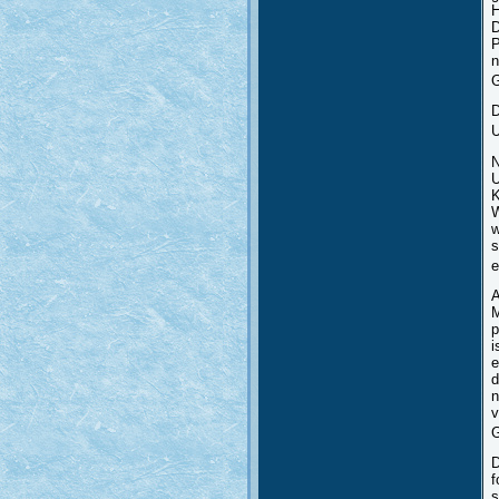
H
D
P
n
G
D
U
N
U
K
W
w
s
e
A
M
p
i
e
d
n
v
G
D
f
s