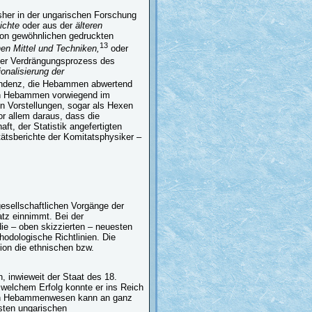
her in der ungarischen Forschung
hichte
oder aus der
älteren
on gewöhnlichen gedruckten
13
hen Mittel und Techniken,
oder
der Verdrängungsprozess des
tionalisierung der
 Tendenz, die Hebammen abwertend
en Hebammen vorwiegend im
n Vorstellungen, sogar als Hexen
or allem daraus, dass die
t, der Statistik angefertigten
tätsberichte der Komitatsphysiker –
esellschaftlichen Vorgänge der
tz einnimmt. Bei der
die – oben skizzierten – neuesten
odologische Richtlinien. Die
ion die ethnischen bzw.
 inwieweit der Staat des 18.
 welchem Erfolg konnte er ins Reich
chen Hebammenwesen kann an ganz
sten ungarischen