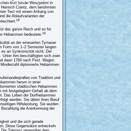
schen Arzt István Weszprémi in
n Heinrich Crantz, dem berühmten
einen Text mit einem Anhang von
nd die Ablaufvarianten der
18
leichtert.
für das ganze Reich und so für
19
 der Hebammen bedeutete.
kultät an der erneuerten Tyrnauer
in Form von 1–2 Semester langen
es an Synkronizität nicht. Der
t. Unter ihm beschäftigten sich zwei
und dann 1784 nach Pest. Wegen
r Minderzahl diplomierte Hebammen
feinanderprallen von Tradition und
hebammen herum in einer
diplomierten städtischen Hebammen
lte mit festgelegtem Gehalt ab dem
istet. Das Leben der Dorfhebammen
folgt werden. Sie übten ihren Beruf
nseitigen Hilfeleistung. Sie wurden
te Bezahlung die Anerkennung der
gkeit und die sich gerade
en. Diese Gegensätze entwickeln
. Die Toleranz gegenüber dem