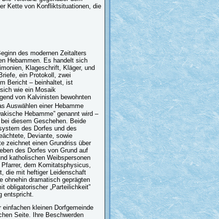
er Kette von Konfliktsituationen, die
Beginn des modernen Zeitalters
tigen Hebammen. Es handelt sich
monien, Klageschrift, Kläger, und
riefe, ein Protokoll, zwei
 Bericht – beinhaltet, ist
 sich wie ein Mosaik
gend von Kalvinisten bewohnten
 das Auswählen einer Hebamme
wakische Hebamme” genannt wird –
le bei diesem Geschehen. Beide
ssystem des Dorfes und des
eächtete, Deviante, sowie
e zeichnet einen Grundriss über
Leben des Dorfes von Grund auf
 und katholischen Weibspersonen
n Pfarrer, dem Komitatsphysicus,
 die mit heftiger Leidenschaft
die ohnehin dramatisch geprägten
 obligatorischer „Parteilichkeit”
g entspricht.
r einfachen kleinen Dorfgemeinde
schen Seite. Ihre Beschwerden