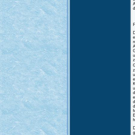
A
d
F
D
e
n
A
G
u
z
G
z
u
e
K
u
d
e
d
d
f
E
h
D
g