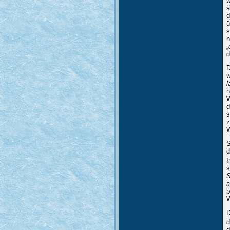
w
a
d
ü
s
h
„
d
D
w
l
h
W
d
s
z
W
S
d
I
s
S
m
b
W
D
d
d