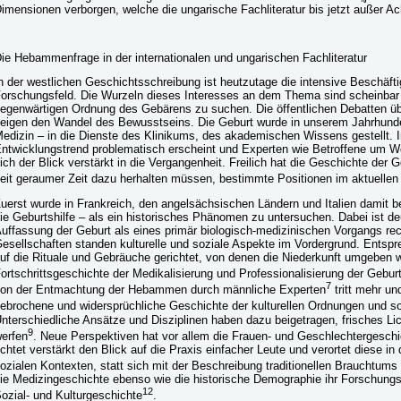
imensionen verborgen, welche die ungarische Fachliteratur bis jetzt außer Ac
ie Hebammenfrage in der internationalen und ungarischen Fachliteratur
n der westlichen Geschichtsschreibung ist heutzutage die intensive Beschäfti
orschungsfeld. Die Wurzeln dieses Interesses an dem Thema sind scheinbar i
egenwärtigen Ordnung des Gebärens zu suchen. Die öffentlichen Debatten üb
eigen den Wandel des Bewusstseins. Die Geburt wurde in unserem Jahrhunde
edizin – in die Dienste des Klinikums, des akademischen Wissens gestellt. In
ntwicklungstrend problematisch erscheint und Experten wie Betroffene um Wei
ich der Blick verstärkt in die Vergangenheit. Freilich hat die Geschichte der 
eit geraumer Zeit dazu herhalten müssen, bestimmte Positionen im aktuellen 
uerst wurde in Frankreich, den angelsächsischen Ländern und Italien damit b
ie Geburtshilfe – als ein historisches Phänomen zu untersuchen. Dabei ist de
uffassung der Geburt als eines primär biologisch-medizinischen Vorgangs rech
esellschaften standen kulturelle und soziale Aspekte im Vordergrund. Entsp
uf die Rituale und Gebräuche gerichtet, von denen die Niederkunft umgeben war
ortschrittsgeschichte der Medikalisierung und Professionalisierung der Geburt
7
on der Entmachtung der Hebammen durch männliche Experten
tritt mehr un
ebrochene und widersprüchliche Geschichte der kulturellen Ordnungen und so
nterschiedliche Ansätze und Disziplinen haben dazu beigetragen, frisches Li
9
erfen
. Neue Perspektiven hat vor allem die Frauen- und Geschlechtergeschi
ichtet verstärkt den Blick auf die Praxis einfacher Leute und verortet diese in
ozialen Kontexten, statt sich mit der Beschreibung traditionellen Brauchtum
ie Medizingeschichte ebenso wie die historische Demographie ihr Forschungsg
12
ozial- und Kulturgeschichte
.