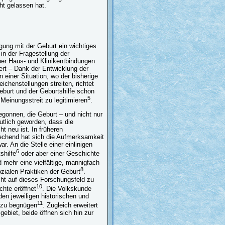
ht gelassen hat.
gung mit der Geburt ein wichtiges
n der Fragestellung der
er Haus- und Klinikentbindungen
rt – Dank der Entwicklung der
 einer Situation, wo der bisherige
chenstellungen streiten, richtet
Geburt und der Geburtshilfe schon
5
Meinungsstreit zu legitimieren
.
egonnen, die Geburt – und nicht nur
utlich geworden, dass die
t neu ist. In früheren
rechend hat sich die Aufmerksamkeit
. An die Stelle einer einlinigen
6
shilfe
oder aber einer Geschichte
d mehr eine vielfältige, mannigfach
8
zialen Praktiken der Geburt
.
cht auf dieses Forschungsfeld zu
10
chte eröffnet
. Die Volkskunde
 den jeweiligen historischen und
11
s zu begnügen
. Zugleich erweitert
ebiet, beide öffnen sich hin zur