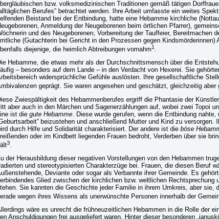
bergläubischen bzw. volksmedizinischen Traditionen gemäß tätigen Dorffrauen
alltäglichen Berufes” betrachtet werden. Ihre Arbeit umfasste ein weites Sp
elfenden Beistand bei der Entbindung, hatte eine Hebamme kirchliche (Notta
eugeborenen, Anmeldung der Neugeborenen beim örtlichen Pfarrer), gemeinsc
öchnerin und des Neugeborenen, Vorbereitung der Tauffeier, Bereitmachen der 
mtliche (Gutachterin bei Gericht in den Prozessen gegen Kindsmörderinnen) A
1
benfalls diejenige, die heimlich Abtreibungen vornahm
.
ie Hebamme, die etwas mehr als der Durchschnittsmensch über die Entstehu
äufig – besonders auf dem Lande – in den Verdacht von Hexerei. Sie gehörten
rbeitsbereich widersprüchliche Gefühle auslösten. Ihre gesellschaftliche St
mbivalenzen geprägt. Sie waren angesehen und geschätzt, gleichzeitig aber 
iese Zwiespältigkeit des Hebammenberufes ergriff die Phantasie der Künstle
ritt aber auch in den Märchen und Sagenerzählungen auf, wobei zwei Topoi u
ine ist die
gute Hebamme
. Diese wurde gerufen, wenn die Entbindung nahte,
Geburtsarbeit” beizustehen und anschließend Mutter und Kind zu versorgen. 
ird durch Hilfe und Solidarität charakterisiert. Der andere ist die
böse Hebam
reißenden oder im Kindbett liegenden Frauen bedroht, Verderben über sie bri
3
ält
.
u der Herausbildung dieser negativen Vorstellungen von den Hebammen trugen
radierten und stereotypisierten Charakterzüge bei. Frauen, die diesen Beruf wä
ußenstehende, Deviante oder sogar als Verbannte ihrer Gemeinde. Es gehört
erbindendes Glied zwischen der kirchlichen bzw. weltlichen Rechtsprechung
tehen. Sie kannten die Geschichte jeder Familie in ihrem Umkreis, aber sie, di
erade wegen ihres Wissens als unerwünschte Personen innerhalb der Gemei
llerdings wäre es unrecht die frühneuzeitlichen Hebammen in die Rolle der 
en Anschuldigungen frei ausgeliefert waren. Hinter dieser besonderen „janusk