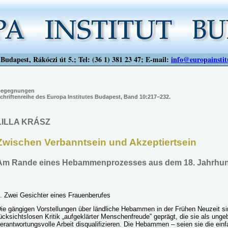
Budapest, Rákóczi út 5.; Tel: (36 1) 381 23 47; E-mail:
info@europainstit
egegnungen
chriftenreihe des Europa Institutes Budapest, Band 10:217–232.
LILLA KRÁSZ
Zwischen Verbanntsein und Akzeptiertsein
Am Rande eines Hebammenprozesses aus dem 18. Jahrhun
. Zwei Gesichter eines Frauenberufes
ie gängigen Vorstellungen über ländliche Hebammen in der Frühen Neuzeit s
ücksichtslosen Kritik „aufgeklärter Menschenfreude” geprägt, die sie als ungeb
erantwortungsvolle Arbeit disqualifizieren. Die Hebammen – seien sie die einf