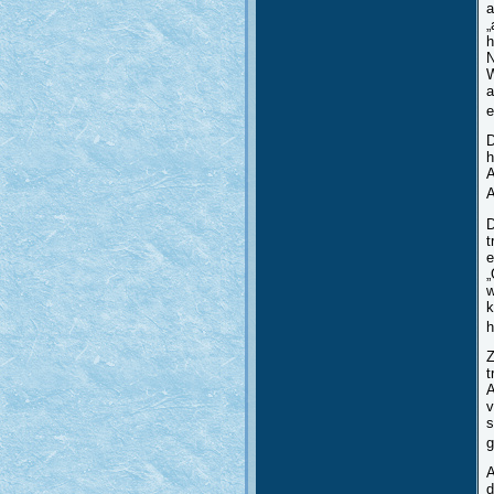
a
„
h
N
W
a
e
D
h
A
A
D
t
e
„
w
k
h
Z
t
A
v
s
g
A
d