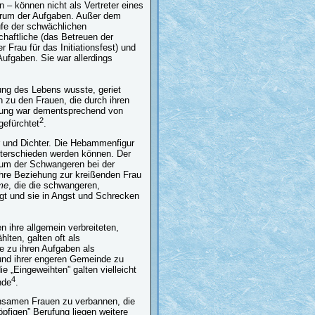
 – können nicht als Vertreter eines
ektrum der Aufgaben. Außer dem
ufe der schwächlichen
haftliche (das Betreuen der
Frau für das Initiationsfest) und
ufgaben. Sie war allerdings
ng des Lebens wusste, geriet
 zu den Frauen, die durch ihren
ellung war dementsprechend von
2
gefürchtet
.
r und Dichter. Die Hebammenfigur
nterschieden werden können. Der
 um der Schwangeren bei der
Ihre Beziehung zur kreißenden Frau
me
, die die schwangeren,
ngt und sie in Angst und Schrecken
 ihre allgemein verbreiteten,
hlten, galten oft als
e zu ihren Aufgaben als
 und ihrer engeren Gemeinde zu
e „Eingeweihten” galten vielleicht
4
nde
.
einsamen Frauen zu verbannen, die
öpfigen” Berufung liegen weitere