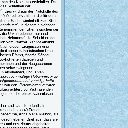
span des Komitats ersichtlich. Das
s das Schreiben der
23
Dies wird aus der Protokolle des
ónémedi ersichtlich, die für den 5.
dieser Sache wiederholt zum Streit
r andauert”.
In diesem einjährigen
nternommen den Streit zwischen den
s die Unzufriedenheit nur noch
schen Hebamme” die Schuld an der
lich vom Waitzer Bischof ernannt
 Nach diesen Ereignissen eine
keit dieser kalvinistischen Frau
ischen Pfarrer, András Sándor
 boykottierten dagegen und
nerinnen und der Neugeborenen,
onen schwerwiegende
in Alsónémedi, und István
nsere rechtmäßige Hebamme, Frau
aufgenommen und vereidigt hatte.
er von den „
Reformierten verraten
 aufgebrachten, vor Wut rasenden
tigen sie des ehrlos schamlosen,
hen sich auf die öffentlich
wesenheit von 40 Frauen
atshebamme, Anna Maria Kleinod, als
geschriebenen Brief aus, dass sie
hters und des Notars abgehalten