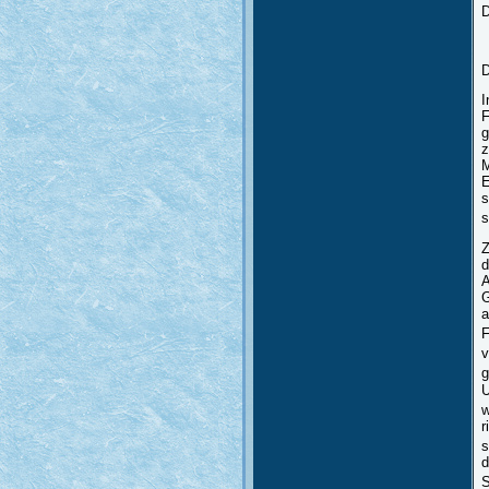
D
D
I
F
g
z
M
E
s
s
Z
d
A
G
a
F
v
g
U
w
r
s
d
S