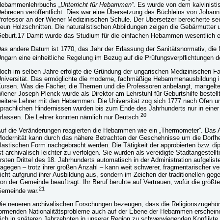
ebammenlehrbuchs „
Unterricht für Hebammen”.
Es wurde von dem kalvinisti
ebrecen veröffentlicht. Dies war eine Übersetzung des Büchleins von Johan
rofessor an der Wiener Medizinischen Schule. Der Übersetzer bereicherte s
eun Holzschnitten. Die naturalistischen Abbildungen zeigen die Gebärmutter u
eburt.17 Damit wurde das Studium für die einfachen Hebammen wesentlich er
as andere Datum ist 1770, das Jahr der Erlassung der Sanitätsnormativ, die 
ngarn eine einheitliche Regelung im Bezug auf die Prüfungsverpflichtungen
och im selben Jahre erfolgte die Gründung der ungarischen Medizinischen Fa
niversität. Das ermöglichte die moderne, fachmäßige Hebammenausbildung 
ursen. Was die Fächer, die Themen und die Professoren anbelangt, mangelte 
iener Joseph Plenck wurde als Direktor am Lehrstuhl für Geburtshilfe bestell
eitere Lehrer mit den Hebammen. Die Universität zog sich 1777 nach Ofen 
prachlichen Hindernissen wurden bis zum Ende des Jahrhunderts nur in eine
20
rlassen. Die Lehrer konnten nämlich nur Deutsch.
uf die Veränderungen reagierten die Hebammen wie ein „Thermometer”. Das Au
odernität kann durch das nähere Betrachten der Geschehnisse um die Dorf
lastischen Form nachgebracht werden. Die Tätigkeit der approbierten bzw. 
st archivalisch leichter zu verfolgen. Sie wurden als vereidigte Stadtangestel
rsten Drittel des 18. Jahrhunderts automatisch in der Administration aufgel
agegen – trotz ihrer großen Anzahl – kann weit schwerer, fragmentarischer ver
icht aufgrund ihrer Ausbildung aus, sondern im Zeichen der traditionellen gege
on der Gemeinde beauftragt. Ihr Beruf beruhte auf Vertrauen, wofür die größ
21
emeinde war.
ie neueren archivalischen Forschungen bezeugen, dass die Religionszugehöri
ormenden Nationalitätsprobleme auch auf der Ebene der Hebammen erschein
ich in späteren Jahrzehnten in unserer Region zu schwerwiegenden Konflikte