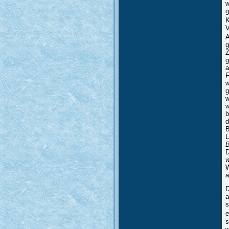
w
g
K
V
A
g
Z
g
a
F
w
g
w
w
b
d
B
L
B
D
w
W
a
D
a
s
e
s