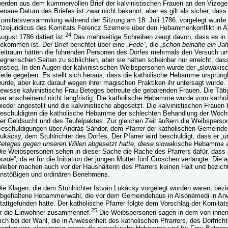
erden aus dem kummervollen Brief der kalvinistischen Frauen an den Vizege
enaue Datum des Briefes ist zwar nicht bekannt, aber es gilt als sicher, das
omitatsversammlung während der Sitzung am 18. Juli 1786. vorgelegt wurde.
izejuridicus des Komitats Ferencz Szemere über den Hebammenkonflikt in Als
24
ugust 1786 datiert ist.
Das mehrseitige Schreiben zeugt davon, dass es in 
ekommen ist. Der Brief berichtet über eine
„Fede”,
die „
schon beinahe ein Jah
eitraum hätten die führenden Personen des Dorfes mehrmals den Versuch u
egnerischen Seiten zu schlichten, aber sie hätten scheinbar nur erreicht, das
nstieg. In den Augen der kalvinistischen Weibspersonen wurde der „slowaki
ede gegeben. Es stellt sich heraus, dass die katholische Hebamme ursprüng
urde, aber kurz darauf wegen ihrer magischen Praktiken ihr untersagt wurde.
ewisse kalvinistische Frau Beteges betreute die gebärenden Frauen. Die Tätig
ar anscheinend nicht langfristig. Die katholische Hebamme wurde vom kathol
ieder angestellt und die kalvinistische abgesetzt. Die kalvinistischen Frauen
eschuldigten die katholische Hebamme der schlechten Behandlung der Wöch
er Geldsucht und des Teufelpaktes. Zur gleichen Zeit äußern die Weibspers
eschuldigungen über András Sándor, dem Pfarrer der katholischen Gemeinde 
ukácsy, dem Stuhlrichter des Dorfes. Der Pfarrer wird beschuldigt, dass er
„u
eteges gegen unseren Willen abgesetzt hatte, diese
slowakische Hebamme
ie Weibspersonen sehen in dieser Sache die Rache des Pfarrers dafür, dass 
urde”,
da er für die Initiation der jungen Mütter fünf Groschen verlangte. Die
eiber machen auch vor der Haushälterin des Pfarrers keinen Halt und bezich
nstößigen und ordinären Benehmens.
ie Klagen, die dem Stuhlrichter István Lukácsy vorgelegt worden waren, bezie
bgehaltene Hebammenwahl, die vor dem Gemeindehaus in Alsónémedi in An
tattgefunden hatte. Der katholische Pfarrer folgte dem Vorschlag der Komit
25
r die Einwohner zusammenrief.
Die Weibspersonen sagen in dem von ihnen 
ich bei der Wahl, die in Anwesenheit des katholischen Pfrarrers, des Dorfric