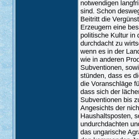
notwendigen langfri
sind. Schon deswe
Beitritt die Vergü
Erzeugern eine bes
politische Kultur i
durchdacht zu wirt
wenn es in der Lan
wie in anderen Pro
Subventionen, sowi
stünden, dass es d
die Voranschläge f
dass sich der läche
Subventionen bis zu
Angesichts der nich
Haushaltsposten, so
undurchdachten und
das ungarische Agra