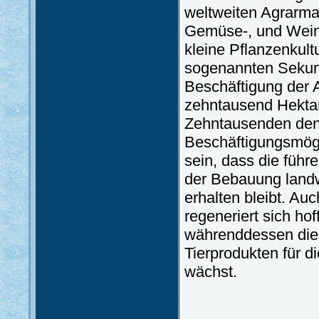
weltweiten Agrarmar
Gemüse-, und Wein
kleine Pflanzenkult
sogenannten Sekund
Beschäftigung der 
zehntausend Hektar
Zehntausenden den
Beschäftigungsmögli
sein, dass die führ
der Bebauung landwi
erhalten bleibt. Au
regeneriert sich hof
währenddessen die 
Tierprodukten für d
wächst.