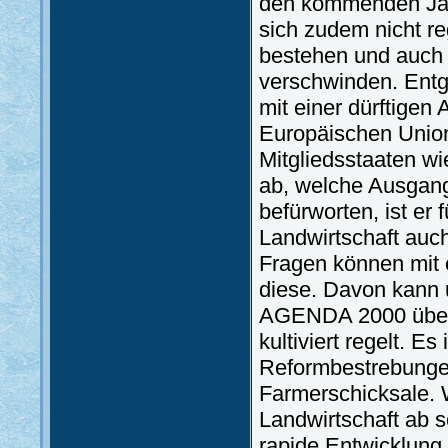
den kommenden Jahr
sich zudem nicht r
bestehen und auch 
verschwinden. Entg
mit einer dürftigen
Europäischen Unio
Mitgliedsstaaten w
ab, welche Ausgangs
befürworten, ist er
Landwirtschaft auch
Fragen können mit 
diese. Davon kann
AGENDA 2000 überz
kultiviert regelt. 
Reformbestrebungen
Farmerschicksale. W
Landwirtschaft ab s
rapide Entwicklung