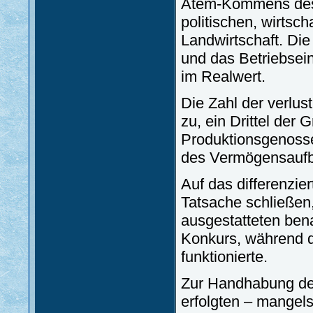
Atem-Kommens des 
politischen, wirtsc
Landwirtschaft. Die
und das Betriebsei
im Realwert.
Die Zahl der verlu
zu, ein Drittel der 
Produktionsgenosse
des Vermögensaufb
Auf das differenzie
Tatsache schließen,
ausgestatteten ben
Konkurs, während d
funktionierte.
Zur Handhabung der
erfolgten – mangels 