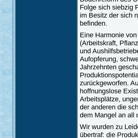
Folge sich siebzig 
im Besitz der sich 
befinden.
Eine Harmonie von
(Arbeitskraft, Pfla
und Aushilfsbetrieb
Aufopferung, schw
Jahrzehnten gescha
Produktionspotentia
zurückgeworfen. Au
hoffnungslose Exi
Arbeitsplätze, unge
der anderen die sch
dem Mangel an all 
Wir wurden zu Leide
übertraf: die Produ