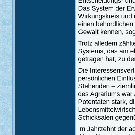
Entscheidungs- und
Das System der Erwa
Wirkungskreis und 
einen behördlichen
Gewalt kennen, sog
Trotz alledem zählt
Systems, das am eh
getragen hat, zu de
Die Interessensvert
persönlichen Einflu
Stehenden – ziemlic
des Agrariums war a
Potentaten stark, d
Lebensmittelwirtsch
Schicksalen gegen
Im Jahrzehnt der ac