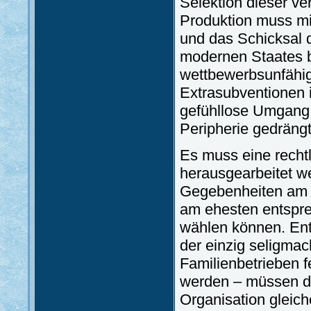
Selektion dieser ve
Produktion muss mit
und das Schicksal 
modernen Staates b
wettbewerbsunfähig
Extrasubventionen i
gefühllose Umgang 
Peripherie gedrän
Es muss eine recht
herausgearbeitet we
Gegebenheiten am e
am ehesten entspr
wählen können. En
der einzig seligma
Familienbetrieben fe
werden – müssen d
Organisation gleic