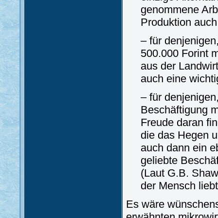
genommene Arbeits
Produktion auch
– für denjenigen
500.000 Forint 
aus der Landwirt
auch eine wicht
– für denjenigen
Beschäftigung mi
Freude daran find
die das Hegen un
auch dann ein eb
geliebte Beschä
(Laut G.B. Shaw
der Mensch liebt
Es wäre wünschenswe
erwähnten mikrowir