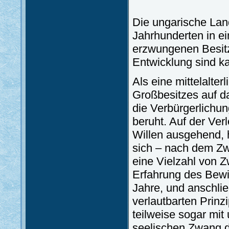
Die ungarische Land
Jahrhunderten in ei
erzwungenen Besitz
Entwicklung sind k
Als eine mittelalter
Großbesitzes auf d
die Verbürgerlichu
beruht. Auf der Ve
Willen ausgehend, h
sich – nach dem Zw
eine Vielzahl von 
Erfahrung des Bewi
Jahre, und anschli
verlautbarten Prinzip
teilweise sogar mi
seelischen Zwang di