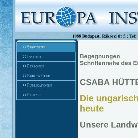
1088 Budapest, Rákóczi út 5.; Tel:
Startseite
Begegnungen
Institut
Schriftenreihe des E
Personen
Europa Club
CSABA HÜTT
Publikationen
Partner
Die ungarisc
heute
Unsere Landwi