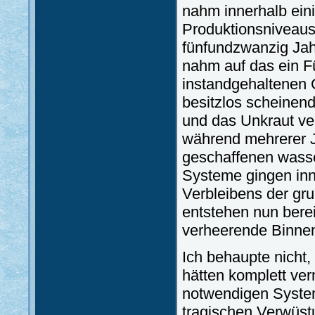
nahm innerhalb eini
Produktionsniveaus 
fünfundzwanzig Jah
nahm auf das ein Fü
instandgehaltenen
besitzlos scheinen
und das Unkraut ve
während mehrerer Ja
geschaffenen wass
Systeme gingen inn
Verbleibens der gr
entstehen nun bere
verheerende Binne
Ich behaupte nicht
hätten komplett ve
notwendigen Syste
tragischen Verwüstu