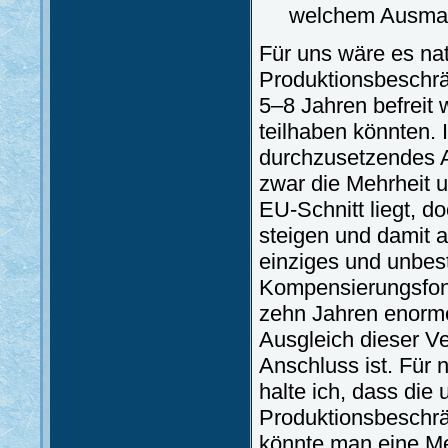
welchem Ausmaß
Für uns wäre es na
Produktionsbeschrä
5–8 Jahren befreit
teilhaben könnten. 
durchzusetzendes A
zwar die Mehrheit u
EU-Schnitt liegt, d
steigen und damit 
einziges und unbest
Kompensierungsfonds
zehn Jahren enorme
Ausgleich dieser Ve
Anschluss ist. Für 
halte ich, dass die
Produktionsbeschrä
könnte man eine M