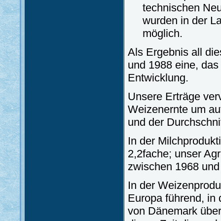
technischen Neu
wurden in der L
möglich.
Als Ergebnis all d
und 1988 eine, das
Entwicklung.
Unsere Erträge verv
Weizenernte um auf
und der Durchschni
In der Milchprodukt
2,2fache; unser Agr
zwischen 1968 und 
In der Weizenproduk
Europa führend, in 
von Dänemark übert