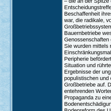
– die an der Spitze
Entscheidungstreffe
Beschaffenheit ihre
war, die radikale, 
Großbetriebssystem
Bauernbetriebe west
Genossenschaften ge
Sie wurden mittels 
Einschränkungsmaßn
Peripherie beförder
Situation und rührt
Ergebnisse der ung
populistischen und
Großbetriebe auf. Di
entehrenden Worten
Propaganda zu eine
Bodenentschädigung
Bodenreform des Un