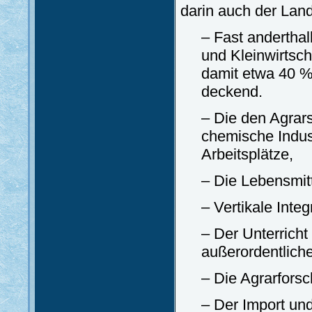
darin auch der Land
– Fast anderthal
und Kleinwirtsch
damit etwa 40 %
deckend.
– Die den Agrar
chemische Indus
Arbeitsplätze,
– Die Lebensmitt
– Vertikale Integ
– Der Unterrich
außerordentliche
– Die Agrarfors
– Der Import un