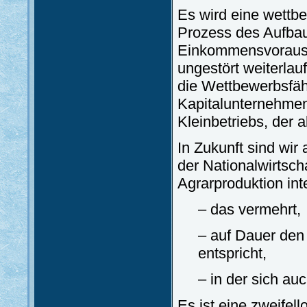
Es wird eine wettb
Prozess des Aufbau
Einkommensvorausse
ungestört weiterla
die Wettbewerbsfähi
Kapitalunternehmen
Kleinbetriebs, der al
In Zukunft sind wi
der Nationalwirtsch
Agrarproduktion inte
– das vermehrt,
– auf Dauer den
entspricht,
– in der sich au
Es ist eine zweifel