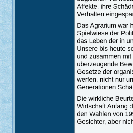
Affekte, ihre Schä
Verhalten eingespa
Das Agrarium war hi
Spielwiese der Polit
das Leben der in un
Unsere bis heute s
und zusammen mit i
überzeugende Bewei
Gesetze der organi
werfen, nicht nur u
Generationen Schä
Die wirkliche Beurt
Wirtschaft Anfang d
den Wahlen von 199
Gesichter, aber nich