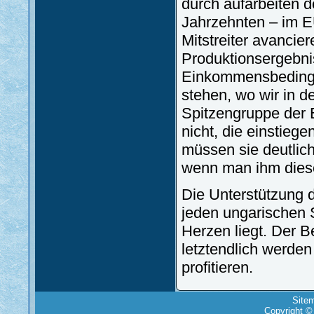
durch aufarbeiten 
Jahrzehnten – im E
Mitstreiter avancie
Produktionsergebni
Einkommensbedingun
stehen, wo wir in d
Spitzengruppe der 
nicht, die einstieg
müssen sie deutlich
wenn man ihm die
Die Unterstützung d
jeden ungarischen 
Herzen liegt. Der Be
letztendlich werden
profitieren.
Site
Copyright ©