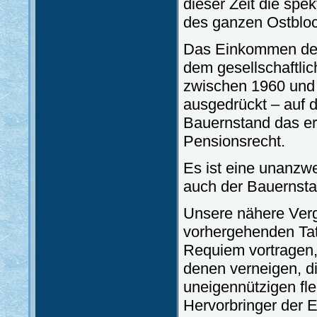
dieser Zeit die spe
des ganzen Ostbloc
Das Einkommen der 
dem gesellschaftli
zwischen 1960 und 
ausgedrückt – auf d
Bauernstand das er
Pensionsrecht.
Es ist eine unanzwe
auch der Bauernsta
Unsere nähere Verg
vorhergehenden Tats
Requiem vortragen,
denen verneigen, di
uneigennützigen fle
Hervorbringer der 