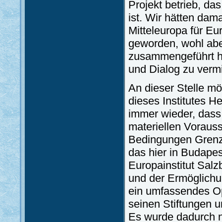
Projekt betrieb, da
ist. Wir hätten dam
Mitteleuropa für Eu
geworden, wohl aber
zusammengeführt ha
und Dialog zu vermi
An dieser Stelle m
dieses Institutes H
immer wieder, dass e
materiellen Voraus
Bedingungen Grenzü
das hier in Budape
Europainstitut Salz
und der Ermöglichun
ein umfassendes Op
seinen Stiftungen u
Es wurde dadurch n