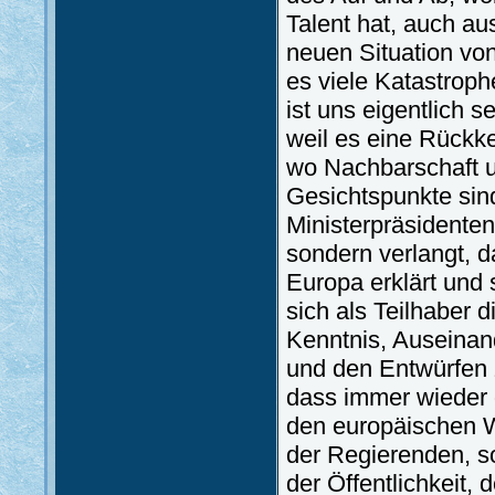
Talent hat, auch au
neuen Situation von
es viele Katastroph
ist uns eigentlich 
weil es eine Rückkeh
wo Nachbarschaft 
Gesichtspunkte sind
Ministerpräsidente
sondern verlangt, 
Europa erklärt und
sich als Teilhaber 
Kenntnis, Auseinan
und den Entwürfen z
dass immer wieder 
den europäischen W
der Regierenden, s
der Öffentlichkeit, 