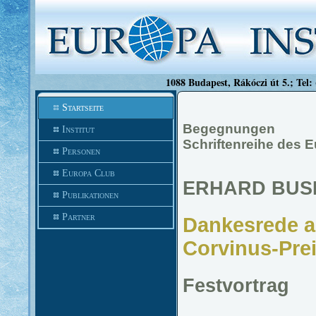
1088 Budapest, Rákóczi út 5.; Tel:
Startseite
Begegnungen
Institut
Schriftenreihe des E
Personen
Europa Club
ERHARD BUS
Publikationen
Partner
Dankesrede an
Corvinus-Pre
Festvortrag