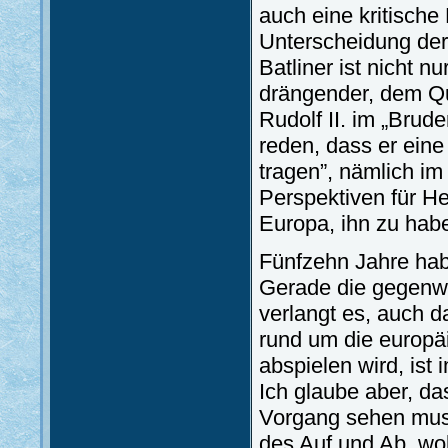
auch eine kritische
Unterscheidung der
Batliner ist nicht n
drängender, dem Qua
Rudolf II. im „Brud
reden, dass er eine
tragen”, nämlich im
Perspektiven für He
Europa, ihn zu hab
Fünfzehn Jahre habe
Gerade die gegenwä
verlangt es, auch 
rund um die europä
abspielen wird, is
Ich glaube aber, d
Vorgang sehen muss
des Auf und Ab, wo