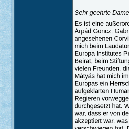
Sehr geehrte Dame
Es ist eine außero
Árpád Göncz, Gabri
angesehenen Corvin
mich beim Laudator,
Europa Institutes P
Beirat, beim Stiftu
vielen Freunden, di
Mátyás hat mich imm
Europas ein Herrsch
aufgeklärten Human
Regieren vorweggeno
durchgesetzt hat. W
war, dass er von d
akzeptiert war, wa
verschwiegen hat. D