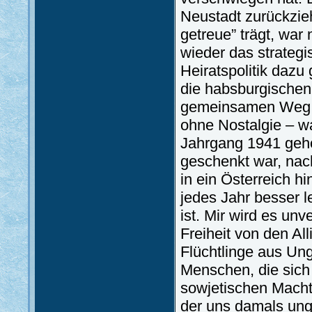
Neustadt zurückzieh
getreue” trägt, war
wieder das strateg
Heiratspolitik dazu
die habsburgischen 
gemeinsamen Weg g
ohne Nostalgie – wa
Jahrgang 1941 gehör
geschenkt war, nac
in ein Österreich h
jedes Jahr besser l
ist. Mir wird es un
Freiheit von den Al
Flüchtlinge aus Un
Menschen, die sich 
sowjetischen Macht 
der uns damals ung