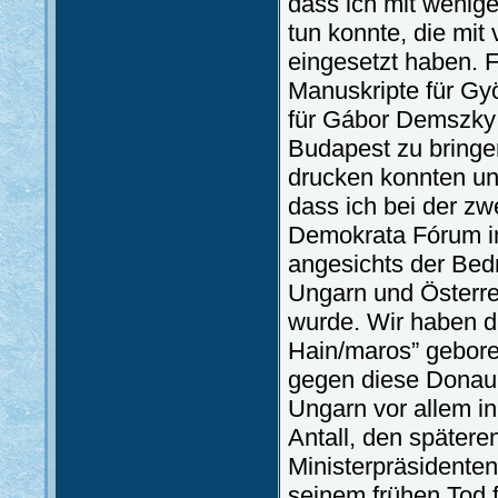
dass ich mit wenig
tun konnte, die mit
eingesetzt haben. 
Manuskripte für G
für Gábor Demszky 
Budapest zu bringen
drucken konnten und
dass ich bei der 
Demokrata Fórum in
angesichts der Bed
Ungarn und Österre
wurde. Wir haben d
Hain/maros” gebore
gegen diese Donaukr
Ungarn vor allem i
Antall, den spätere
Ministerpräsidenten
seinem frühen Tod f