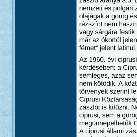
zászló aránya 3:5. 
nemzeti és polgári 
olajágak a görög és
rézszínt nem haszn
vagy sárgára festik
már az ókortól jelen
fémet” jelent latinul.
Az 1960. évi ciprus
kérdésében: a Cipr
semleges, azaz se
nem kötődik. A köz
törvények szerint l
Ciprusi Köztársaság
zászlót is kitűzni.
ciprusi, sem a görö
megünnepelhetők Cip
A ciprusi állami z