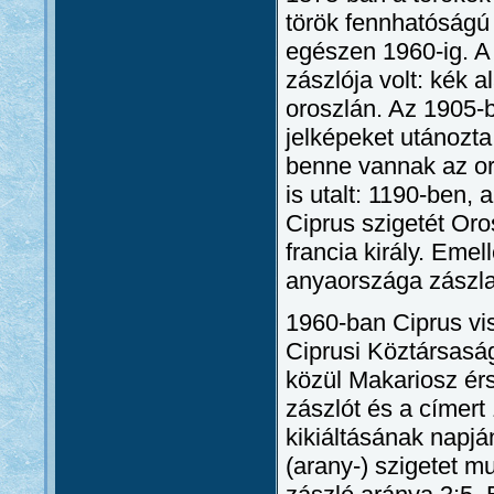
török fennhatóságú 
egészen 1960-ig. A s
zászlója volt: kék 
oroszlán. Az 1905-b
jelképeket utánozta
benne vannak az or
is utalt: 1190-ben, 
Ciprus szigetét Oro
francia király. Eme
anyaországa zászla
1960-ban Ciprus vis
Ciprusi Köztársaságo
közül Makariosz érs
zászlót és a címert
kikiáltásának napjá
(arany-) szigetet mu