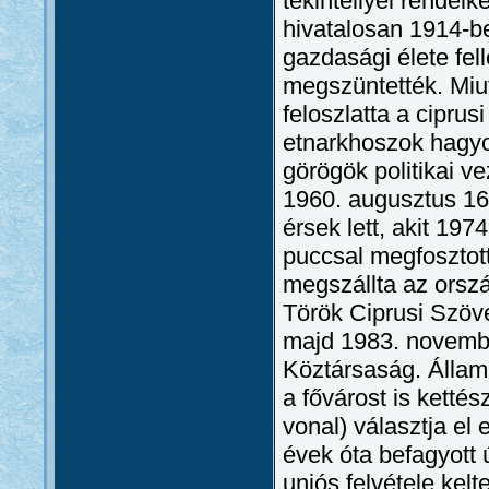
tekintéllyel rendelk
hivatalosan 1914-be
gazdasági élete fell
megszüntették. Miut
feloszlatta a ciprus
etnarkhoszok hagyo
görögök politikai v
1960. augusztus 16
érsek lett, akit 19
puccsal megfosztott
megszállta az orszá
Török Ciprusi Szöve
majd 1983. november
Köztársaság. Államk
a fővárost is ketté
vonal) választja el
évek óta befagyott 
uniós felvétele kel