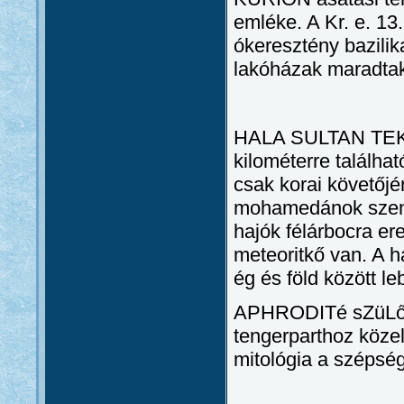
emléke. A Kr. e. 13
ókeresztény bazilik
lakóházak maradtak
HALA SULTAN TEKK
kilométerre találh
csak korai követőjé
mohamedánok szent 
hajók félárbocra er
meteoritkő van. A h
ég és föld között le
APHRODITé sZüLőHE
tengerparthoz közel
mitológia a szépség