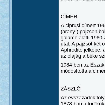
CÍMER
A ciprusi címert 19
(arany-) pajzson ba
galamb alatti 1960
utal. A pajzsot két
Aphrodité jelképe, a
az olajág a béke s
1984-ben az Észak-
módosította a címer
ZÁSZLÓ
Az évszázadok foly
1878-ban a törökök