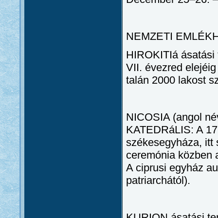
NEMZETI EMLÉK
HIROKITIá ásatási te
VII. évezred elejéig
talán 2000 lakost s
NICOSIA (angol né
KATEDRáLIS: A 17. 
székesegyháza, itt 
ceremónia közben a 
A ciprusi egyház au
patriarchától).
KURION ásatási terü