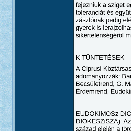
fejezniük a sziget 
toleranciát és egy
zászlónak pedig el
gyerek is lerajzolh
sikertelenségéről m
KITÜNTETÉSEK
A Ciprusi Köztársas
adományozzák: Bar
Becsületrend, G. 
Érdemrend, Eudoki
EUDOKIMOSz DI
DIOKESZiSZA): Az 1
század elején a tör