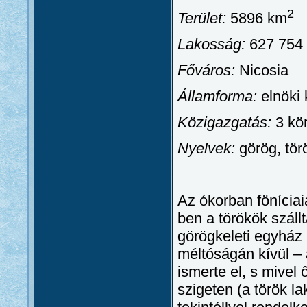
2
Terület:
5896 km
Lakosság:
627 754 
Főváros:
Nicosia
Államforma:
elnöki
Közigazgatás:
3 kö
Nyelvek:
görög, tör
Az ókorban föníciai
ben a törökök száll
görögkeleti egyház
méltóságán kívül –
ismerte el, s mivel 
szigeten (a török l