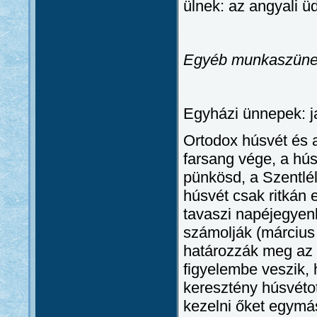
ülnek: az angyali üd
Egyéb munkaszüne
Egyházi ünnepek: jan
Ortodox húsvét és 
farsang vége, a hús
pünkösd, a Szentlél
húsvét csak ritkán 
tavaszi napéjegyenl
számolják (március 
határozzák meg az e
figyelembe veszik, 
keresztény húsvétot
kezelni őket egymás