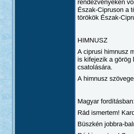
rendezvényeken vonj
Észak-Cipruson a tö
törökök Észak-Cipr
HIMNUSZ
A ciprusi himnusz 
is kifejezik a görö
csatolására.
A himnusz szövege
Magyar fordításban
Rád ismertem! Kard
Büszkén jobbra-balr