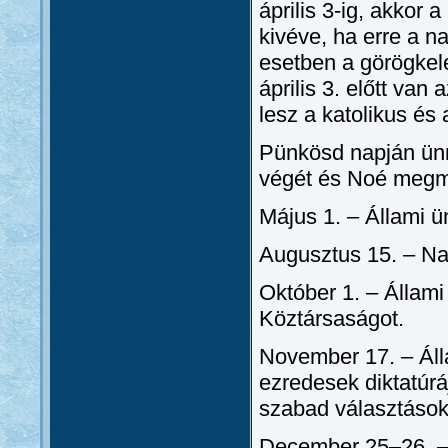
április 3-ig, akkor 
kivéve, ha erre a n
esetben a görögkele
április 3. előtt van
lesz a katolikus és 
Pünkösd napján ünn
végét és Noé megm
Május 1. – Állami 
Augusztus 15. – N
Október 1. – Állami 
Köztársaságot.
November 17. – Áll
ezredesek diktatúrá
szabad választások
December 25–26. –