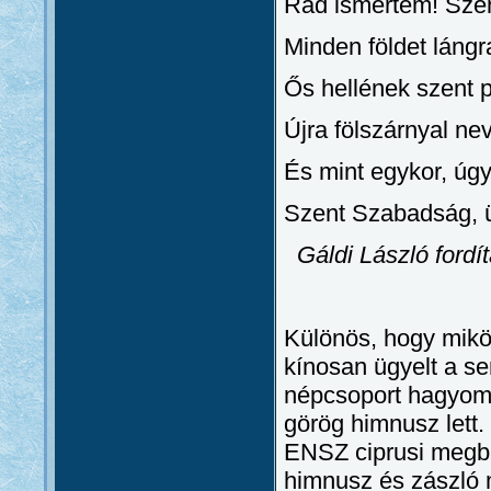
Rád ismertem! Sze
Minden földet lángra
Ős hellének szent 
Újra fölszárnyal ne
És mint egykor, úgy 
Szent Szabadság, 
Gáldi László fordí
Különös, hogy mikö
kínosan ügyelt a s
népcsoport hagyom
görög himnusz lett
ENSZ ciprusi megbíz
himnusz és zászló m