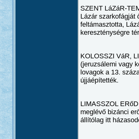
SZENT LáZáR-TEMP
Lázár szarkofágját 
feltámasztotta, Láz
kereszténységre térí
KOLOSSZI VáR, LI
(jeruzsálemi vagy k
lovagok a 13. száz
újjáépítették.
LIMASSZOL ERőD: 14
meglévő bizánci erő
állítólag itt házas