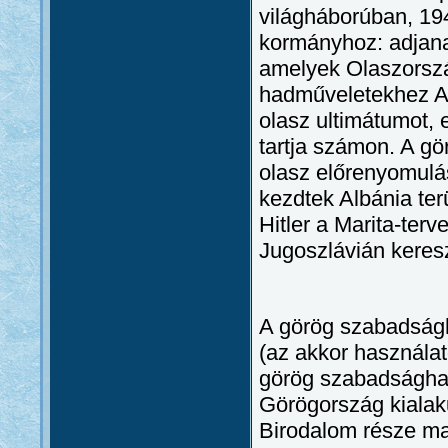
világháborúban, 194
kormányhoz: adjanak
amelyek Olaszorszá
hadműveletekhez A 
olasz ultimátumot,
tartja számon. A g
olasz előrenyomulás
kezdtek Albánia ter
Hitler a Marita-ter
Jugoszlávián keres
A görög szabadságh
(az akkor használato
görög szabadsághar
Görögország kialak
Birodalom része ma