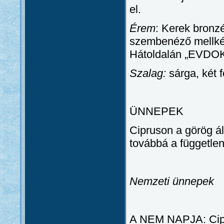
el.
Érem
: Kerek bronz
szembenéző mellké
Hátoldalán „EVDOK
Szalag:
sárga, két 
ÜNNEPEK
Cipruson a görög ál
továbbá a független
Nemzeti ünnepek
A NEM NAPJA: Cipr