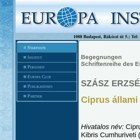
1088 Budapest, Rákóczi út 5.; Tel:
Startseite
Begegnungen
Institut
Schriftenreihe des E
Personen
Europa Club
SZÁSZ ERZS
Publikationen
Partner
Ciprus állam
Hivatalos név:
Cipru
Kibris Cumhuriveti (