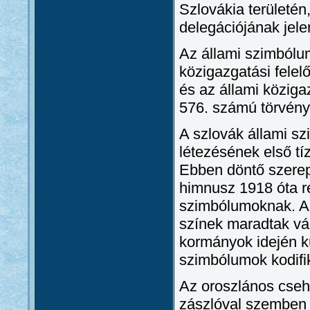
Szlovákia területén
delegációjának jele
Az állami szimbólu
közigazgatási fele
és az állami köziga
576. számú törvény
A szlovák állami s
létezésének első t
Ebben döntő szerepe
himnusz 1918 óta r
szimbólumoknak. Az
színek maradtak vál
kormányok idején kü
szimbólumok kodifi
Az oroszlános cseh 
zászlóval szemben 