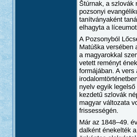
Štúrnak, a szlovák
pozsonyi evangéliku
tanítványaként taná
elhagyta a líceumot
A Pozsonyból Lőcsér
Matúška versében a
a magyarokkal szem
vetett reményt ének
formájában. A vers 
irodalomtörténetben
nyelv egyik legelső
kezdetű szlovák né
magyar változata vo
frissességén.
Már az 1848–49. év
dalként énekelték 