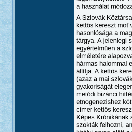
a használat módozat
A Szlovák Köztársa
kettős kereszt mo
hasonlósága a magya
tárgya. A jelenlegi 
egyértelműen a szl
elméletére alapozva 
hármas halommal eg
állítja. A kettős ke
(azaz a mai szlovák
gyakoriságát elegend
metódi bizánci hitté
etnogenezishez köt
címer kettős keresz
Képes Krónikának a
szokták felhozni, 