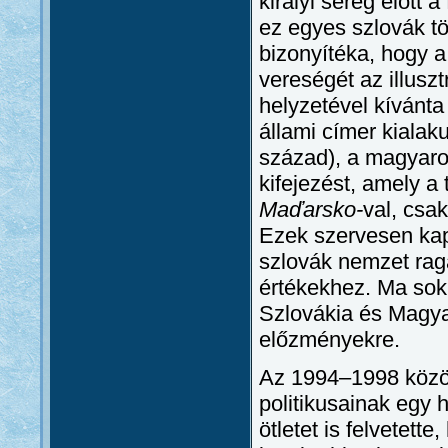
királyi sereg előtt 
ez egyes szlovák t
bizonyítéka, hogy a
vereségét az illuszt
helyzetével kívánta 
állami címer kialak
század), a magyaro
kifejezést, amely a
Maďarsko-
val, csak
Ezek szervesen ka
szlovák nemzet rag
értékekhez. Ma sok 
Szlovákia és Magya
előzményekre.
Az 1994–1998 közöt
politikusainak egy 
ötletet is felvetett