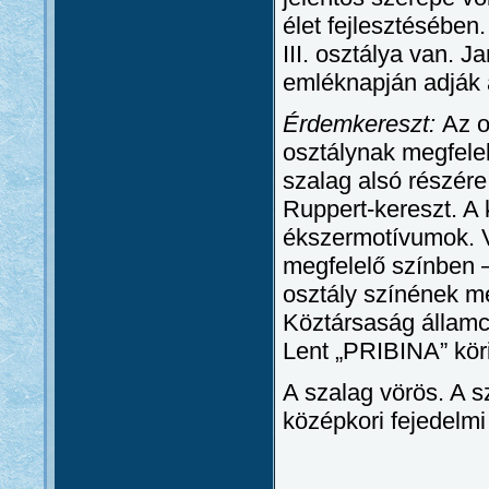
élet fejlesztésébe
III. osztálya van. J
emléknapján adják 
Érdemkereszt:
Az o
osztálynak megfelel
szalag alsó részére
Ruppert-kereszt. A 
ékszermotívumok. 
megfelelő színben –
osztály színének m
Köztársaság államcí
Lent „PRIBINA” köri
A szalag vörös. A 
középkori fejedelmi 