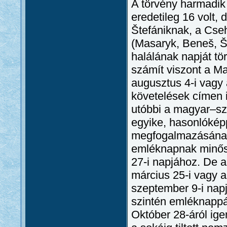
A törvény harmadik
eredetileg 16 volt,
Štefániknak, a Cseh
(Masaryk, Beneš, Št
halálának napját t
számít viszont a M
augusztus 4-i vagy 
követelések címen 
utóbbi a magyar–sz
egyike, hasonlókép
megfogalmazásának
emléknapnak minősü
27-i napjához. De 
március 25-i vagy a
szeptember 9-i napj
szintén emléknappá
Október 28-áról ige