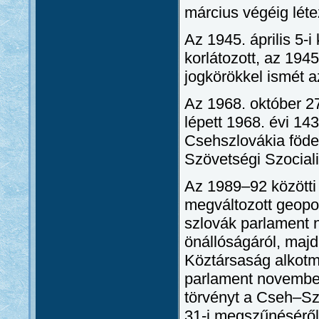
március végéig léte
Az 1945. április 5-
korlátozott, az 194
jogkörökkel ismét 
Az 1968. október 27
lépett 1968. évi 14
Csehszlovákia föde
Szövetségi Szocial
Az 1989–92 közötti
megváltozott geopol
szlovák parlament n
önállóságáról, majd
Köztársaság alkotm
parlament november
törvényt a Cseh–S
31-i megszűnéséről, 