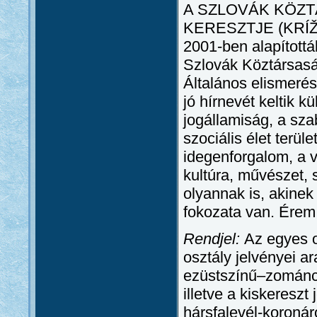
A SZLOVÁK KÖZ
KERESZTJE (KRÍ
2001-ben alapítottá
Szlovák Köztársasá
Általános elismeré
jó hírnevét keltik 
jogállamiság, a sz
szociális élet terü
idegenforgalom, a v
kultúra, művészet, 
olyannak is, akinek
fokozata van. Érem 
Rendjel:
Az egyes o
osztály jelvényei a
ezüstszínű–zománco
illetve a kiskereszt
hársfalevél-koronár