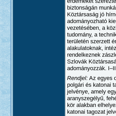
érdemeket szerezte
biztonságán munkál
Köztársaság jó hír
adományozható kiem
vezetésében, a kö
tudomány, a technik
területén szerzett 
alakulatoknak, int
rendelkeznek zászlóv
Szlovák Köztársas
adományozzák. I–III
Rendjel:
Az egyes o
polgári és katonai t
jelvénye, amely egy
aranyszegélyű, feh
kör alakban elhelye
katonai tagozat jel