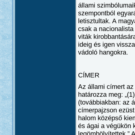
állami szimbólumaik
szempontból egyarán
letisztultak. A mag
csak a nacionalista
viták kirobbantásár
ideig és igen vissz
vádoló hangokra.
CÍMER
Az állami címert a
határozza meg: „(1
(továbbiakban: az á
címerpajzson ezüst 
halom középső kiem
és ágai a végükön 
legömbölyítettek.” 