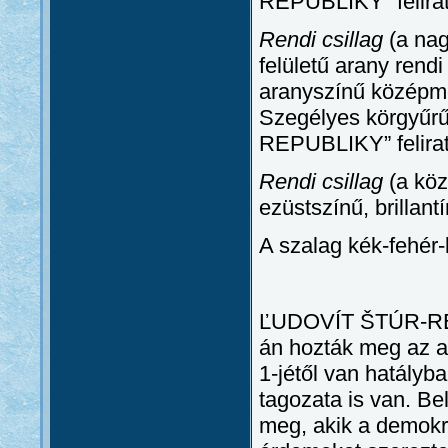
REPUBLIKY” felirat
Rendi csillag
(a nag
felületű arany rendi
aranyszínű középme
Szegélyes körgy
REPUBLIKY” felirat
Rendi csillag
(a köz
ezüstszínű, brillantí
A szalag kék-fehér-
ĽUDOVÍT ŠTÚR-REN
án hozták meg az al
1-jétől van hatályb
tagozata is van. B
meg, akik a demokr