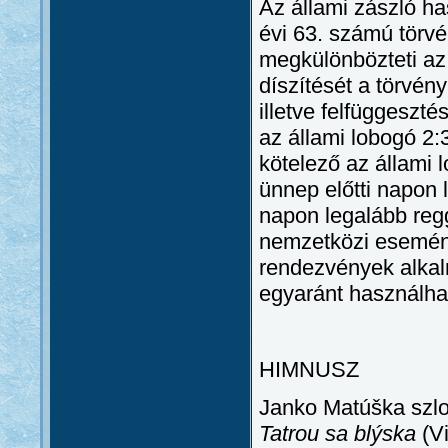
Az állami zászló ha
évi 63. számú törvé
megkülönbözteti az 
díszítését a törvény
illetve felfüggeszté
az állami lobogó 2:
kötelező az állami 
ünnep előtti napon 
napon legalább regg
nemzetközi esemény
rendezvények alkalm
egyaránt használhat
HIMNUSZ
Janko Matúška szlo
Tatrou sa blýska
(V