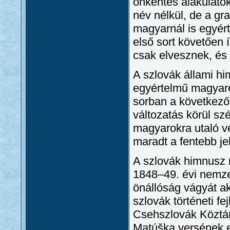
önkéntes alakulato
név nélkül, de a g
magyarnál is egyért
első sort követően í
csak elvesznek, és 
A szlovák állami hi
egyértelmű magyare
sorban a következők
változatás körül szé
magyarokra utaló ve
maradt a fentebb je
A szlovák himnusz m
1848–49. évi nemze
önállóság vágyát aka
szlovák történeti fe
Csehszlovák Köztár
Matúška versének e