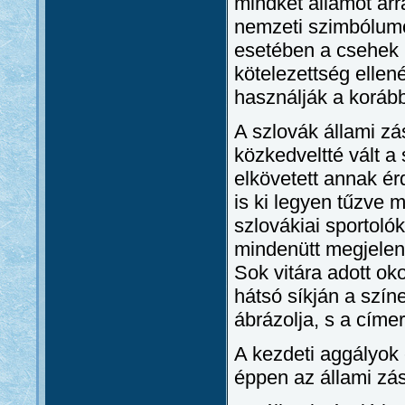
mindkét államot arr
nemzeti szimbólumo
esetében a csehek n
kötelezettség elle
használják a korább
A szlovák állami zá
közkedveltté vált a
elkövetett annak ér
is ki legyen tűzve
szlovákiai sportol
mindenütt megjelenn
Sok vitára adott o
hátsó síkján a színe
ábrázolja, s a címer
A kezdeti aggályok 
éppen az állami zás