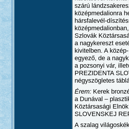
szárú lándzsakeresz
középmedalionra hel
hársfalevél-díszíté
középmedalionban, 
Szlovák Köztársaság
a nagykereszt ese
kivitelben. A közép
egyező, de a nagyk
a pozsonyi vár, ill
PREZIDENTA SLOVE
négyszögletes táb
Érem:
Kerek bronzér
a Dunával – plaszti
Köztársasági Elnö
SLOVENSKEJ REPUBL
A szalag világoskék