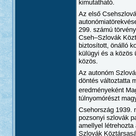
kimutatható.
Az első Csehszlová
autonómiatörekvések
299. számú törvény
Cseh–Szlovák Köztá
biztosított, önálló
külügyi és a közös
közös.
Az autonóm Szlováki
döntés változtatta 
eredményeként Mag
túlnyomórészt magyar
Csehország 1939. m
pozsonyi szlovák pa
amellyel létrehozta
Szlovák Köztársasá