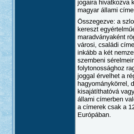
jogaira hivatkozva 
magyar állami címer
Összegezve: a szlo
kereszt egyértelmű
maradványaként rög
városi, családi cím
inkább a két nemze
szembeni sérelmein
folytonossághoz ra
joggal érvelhet a ré
hagyománykörrel, 
kisajátíthatóvá vag
állami címerben va
a címerek csak a 1
Európában.