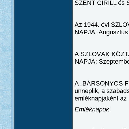
SZENT CIRILL és 
Az 1944. évi S
NAPJA: Augusztus 
A SZLOVÁK KÖZ
NAPJA: Szeptember
A „BÁRSONYOS F
ünneplik, a szabads
emléknapjaként az 1
Emléknapok