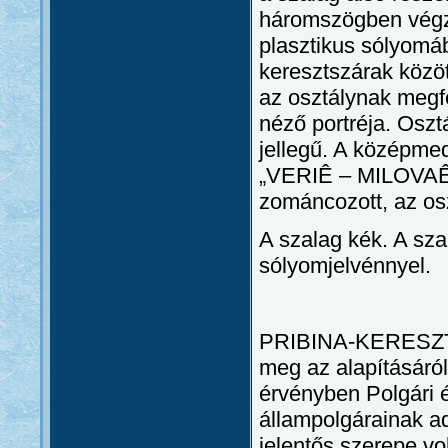
háromszögben végző
plasztikus sólyomá
keresztszárak közö
az osztálynak megfe
néző portréja. Oszt
jellegű. A középme
„VERIÊ – MILOVAÊ 
zománcozott, az os
A szalag kék. A sza
sólyomjelvénnyel.
PRIBINA-KERESZT (
meg az alapításáról
érvényben Polgári 
állampolgárainak a
jelentős szerepe vol