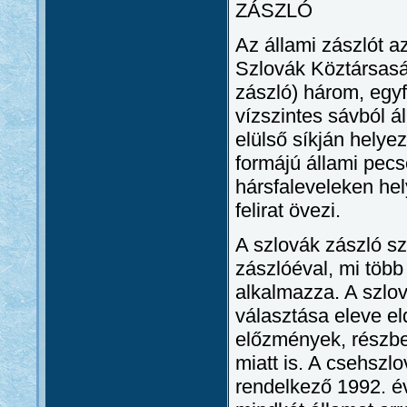
ZÁSZLÓ
Az állami zászlót az
Szlovák Köztársaság
zászló) három, egy
vízszintes sávból ál
elülső síkján helyez
formájú állami pecs
hársfaleveleken hel
felirat övezi.
A szlovák zászló sz
zászlóéval, mi több
alkalmazza. A szlov
választása eleve eld
előzmények, részbe
miatt is. A csehszl
rendelkező 1992. é