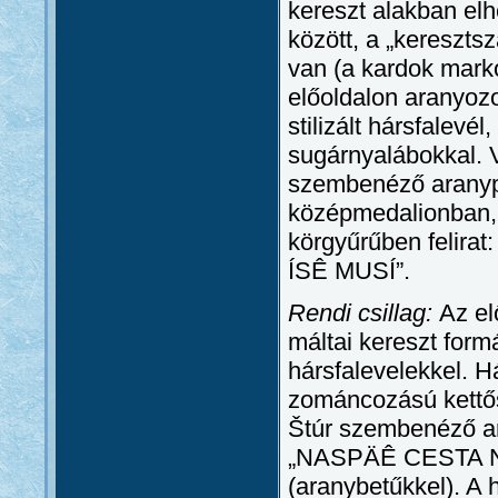
kereszt alakban elhe
között, a „kereszts
van (a kardok marko
előoldalon aranyozo
stilizált hársfalevé
sugárnyalábokkal. 
szembenéző aranypo
középmedalionban,
körgyűrűben feli
ÍSÊ MUSÍ”.
Rendi csillag:
Az el
máltai kereszt formá
hársfalevelekkel. H
zománcozású kettős
Štúr szembenéző ar
„NASPÄÊ CESTA N
(aranybetűkkel). A