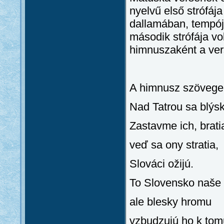
nyelvű első strófáj
dallamában, tempój
második strófája vo
himnuszaként a vers
A himnusz szövege
Nad Tatrou sa blýsk
Zastavme ich, brati
veď sa ony stratia,
Slováci ožijú.
To Slovensko naše p
ale blesky hromu
vzbudzujú ho k tom