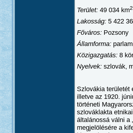
2
Terület:
49 034 km
Lakosság:
5 422 36
Főváros:
Pozsony
Államforma:
parlame
Közigazgatás:
8 kö
Nyelvek:
szlovák, 
Szlovákia területét 
illetve az 1920. jún
történeti Magyarors
szlováklakta etnika
általánossá válni a
megjelölésére a kif