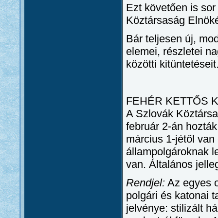
Ezt követően is sor 
Köztársaság Elnöké
Bár teljesen új, mo
elemei, részletei 
közötti kitüntetéseit
FEHÉR KETTŐS K
A Szlovák Köztársa
február 2-án hozták
március 1-jétől van
állampolgároknak l
van. Általános jelle
Rendjel:
Az egyes o
polgári és katonai t
jelvénye: stilizált 