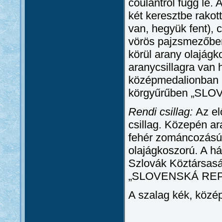
coulantról függ le. A
két keresztbe rakot
van, hegyük fent), 
vörös pajzsmezőben,
körül arany olajágk
aranycsillagra van 
középmedalionban 
körgyűrűben „SLO
Rendi csillag:
Az el
csillag. Közepén a
fehér zománcozású k
olajágkoszorú. A h
Szlovák Köztársasá
„SLOVENSKÁ REPUB
A szalag kék, közé