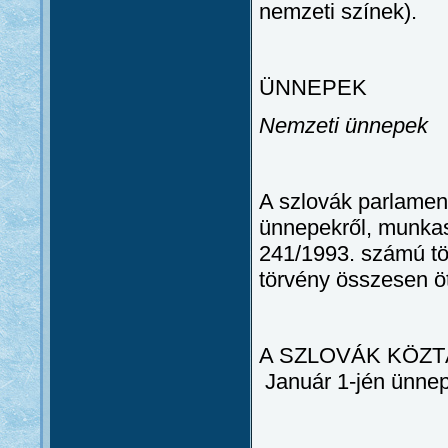
nemzeti színek).
ÜNNEPEK
Nemzeti ünnepek
A szlovák parlament
ünnepekről, munkas
241/1993. számú tö
törvény összesen öt
A SZLOVÁK KÖZ
Január 1-jén ünnep