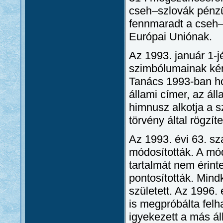
cseh–szlovák pénzü
fennmaradt a cseh–
Európai Uniónak.
Az 1993. január 1-j
szimbólumainak kér
Tanács 1993-ban ho
állami címer, az áll
himnusz alkotja a 
törvény által rögzít
Az 1993. évi 63. sz
módosították. A mó
tartalmát nem érint
pontosították. Mind
született. Az 1996.
is megpróbálta felh
igyekezett a más á