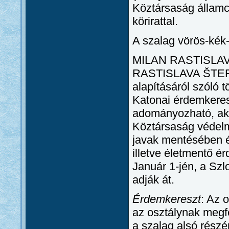
Köztársaság álla
körirattal.
A szalag vörös-kék-
MILAN RASTISLAV
RASTISLAVA ŠTEFÁN
alapításáról szóló t
Katonai érdemkeres
adományozható, aki
Köztársaság védelmé
javak mentésében é
illetve életmentő ér
Január 1-jén, a Sz
adják át.
Érdemkereszt
: Az 
az osztálynak megfe
a szalag alsó részé