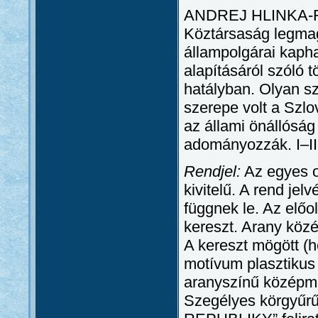
ANDREJ HLINKA-R
Köztársaság legmag
állampolgárai kaph
alapításáról szóló 
hatályban. Olyan s
szerepe volt a Szl
az állami önállóság
adományozzák. I–III
Rendjel:
Az egyes os
kivitelű. A rend jelv
függnek le. Az elő
kereszt. Arany közé
A kereszt mögött (h
motívum plasztikus 
aranyszínű középm
Szegélyes körgy