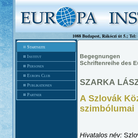
1088 Budapest, Rákóczi út 5.; Tel:
Startseite
Begegnungen
Institut
Schriftenreihe des 
Personen
Europa Club
SZARKA LÁS
Publikationen
Partner
A Szlovák Köz
szimbólumai
Hivatalos név:
Szlo