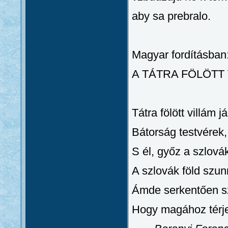
aby sa prebralo.
Magyar fordításban
A TÁTRA FÖLÖTT 
Tátra fölött villám j
Bátorság testvérek,
S él, győz a szlová
A szlovák föld szu
Ámde serkentően szé
Hogy magához térjen