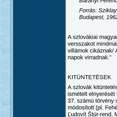
Baranyi Ferenc
Forrás: Sziklay
Budapest, 1962
A szlovákiai magyar
versszakot mindmáig
villámok cikáznak/ 
napok virradnak.”
KITÜNTETÉSEK
A szlovák kitünteté
ismételt elnyerését 
37. számú törvény 
módosított (pl. Feh
Ľudovít Štúr-rend, M