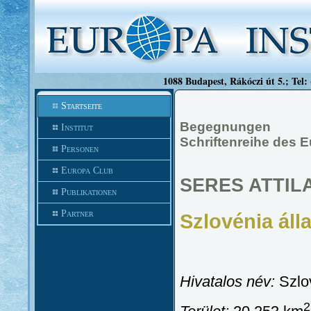
1088 Budapest, Rákóczi út 5.; Tel:
Startseite
Begegnungen
Institut
Schriftenreihe des 
Personen
Europa Club
SERES ATTIL
Publikationen
Partner
Szlovénia áll
Hivatalos név:
Szlo
2