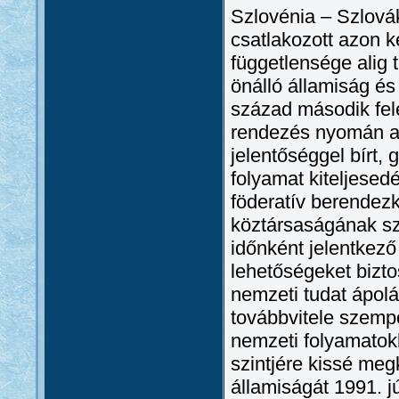
Szlovénia – Szlovák
csatlakozott azon k
függetlensége alig t
önálló államiság é
század második fel
rendezés nyomán a 
jelentőséggel bírt,
folyamat kiteljesed
föderatív berendez
köztársaságának sz
időnként jelentkező
lehetőségeket bizto
nemzeti tudat ápol
továbbvitele szempo
nemzeti folyamatok
szintjére kissé meg
államiságát 1991. j