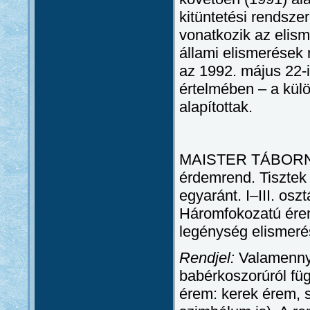
kitüntetési rendsze
vonatkozik az elism
állami elismerések 
az 1992. május 22-i
értelmében – a külö
alapítottak.
MAISTER TÁBORNOK
érdemrend. Tisztek
egyaránt. I–III. os
Háromfokozatú érem 
legénység elismeré
Rendjel:
Valamenny
babérkoszorúról füg
érem: kerek érem, s