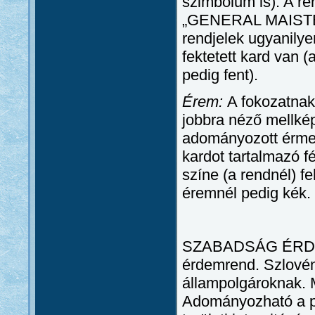
szimbólum is). A re
„GENERAL MAISTER” 
rendjelek ugyanilye
fektetett kard van 
pedig fent).
Érem:
A fokozatnak
jobbra néző mellké
adományozott érmek 
kardot tartalmazó fé
színe (a rendnél) f
éremnél pedig kék.
SZABADSÁG ÉRDEMR
érdemrend. Szlovén
állampolgároknak. 
Adományozható a p