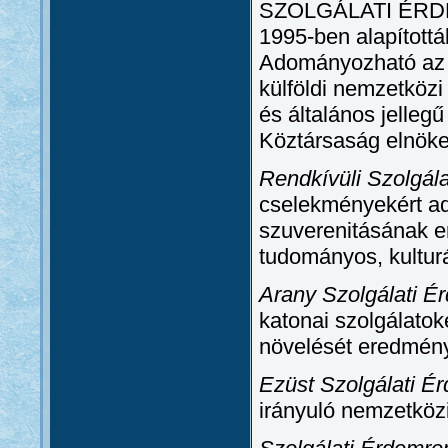
SZOLGÁLATI ÉRD
1995-ben alapítottá
Adományozható az á
külföldi nemzetköz
és általános jelleg
Köztársaság elnöke
Rendkívüli Szolgál
cselekményekért a
szuverenitásának erő
tudományos, kulturá
Arany Szolgálati É
katonai szolgálatok
növelését eredmén
Ezüst Szolgálati É
irányuló nemzetközi