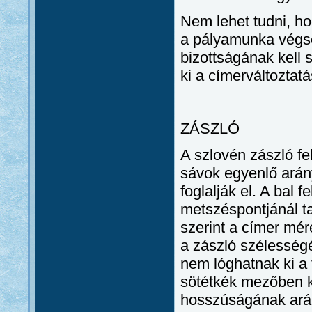
Nem lehet tudni, ho
a pályamunka végső
bizottságának kell
ki a címerváltoztat
ZÁSZLÓ
A szlovén zászló feh
sávok egyenlő arán
foglalják el. A bal 
metszéspontjánál ta
szerint a címer mér
a zászló szélesség
nem lóghatnak ki a 
sötétkék mezőben k
hosszúságának arán