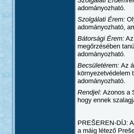
Szolgálati Érdemre
adományozható.
Szolgálati Érem:
Oly
adományozható, ame
Bátorsági Érem:
Az 
megőrzésében tanúsí
adományozható.
Becsületérem:
Az á
környezetvédelem te
adományozható.
Rendjel:
Azonos a S
hogy ennek szalagj
PREŠEREN-DÍJ: Az á
a máig létező Preše