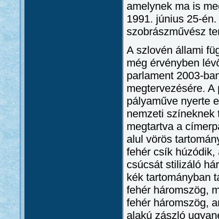
amelynek ma is meg
1991. június 25-én
szobrászművész ter
A szlovén állami füg
még érvényben lévő 
parlament 2003-ban n
megtervezésére. A 
pályaműve nyerte e
nemzeti színeknek 
megtartva a címerpa
alul vörös tartomá
fehér csík húzódik,
csúcsát stilizáló h
kék tartományban t
fehér háromszög, mí
fehér háromszög, am
alakú zászló ugyane