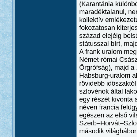
(Karantánia különbö
maradéktalanul, ne
kollektív emlékeze
fokozatosan kiterje
század elejéig bel
státusszal bírt, maj
A frank uralom megs
Német-római Császár
Őrgrófság), majd a 
Habsburg-uralom al
rövidebb időszaktó
szlovénok által lak
egy részét kivonta 
néven francia felügy
egészen az első vil
Szerb–Horvát–Szlové
második világháború