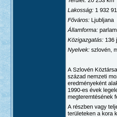
Terület:
20 253 km
Lakosság:
1 932 91
Főváros:
Ljubljana
Államforma:
parlame
Közigazgatás:
136 
Nyelvek:
szlovén, m
A Szlovén Köztársas
század nemzeti mo
eredményeként alak
1990-es évek legele
megteremtésének fo
A részben vagy telj
területeken a kora 