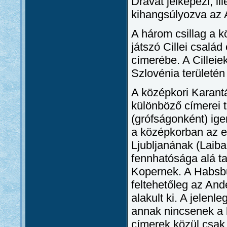
Drávát jelképezi, il
kihangsúlyozva az A
A három csillag a k
játszó Cillei család
címerébe. A Cilleie
Szlovénia területén 
A középkori Karant
különböző címerei t
(grófságonként) ige
a középkorban az e
Ljubljanának (Laib
fennhatósága alá ta
Kopernek. A Habsbu
feltehetőleg az An
alakult ki. A jelenle
annak nincsenek a 
címerek közül csak 