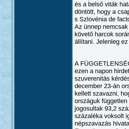
és a belső viták ha
döntött, hogy a csa
s Szlovénia de fact
Az ünnep nemcsak a
követő harcok sorá
állítani. Jelenleg 
A FÜGGETLENSÉG N
ezen a napon hirdet
szuverenitás kérdé
december 23-án ors
kellett szavazni, h
országuk független
jogosultak 93,2 szá
százaléka voksolt i
népszavazás hivata