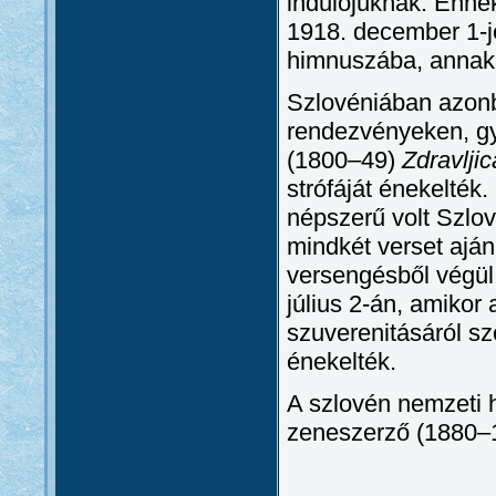
indulójuknak. Enne
1918. december 1-j
himnuszába, annak
Szlovéniában azon
rendezvényeken, gya
(1800–49)
Zdravljic
strófáját énekelté
népszerű volt Szlo
mindkét verset aján
versengésből végül
július 2-án, amikor
szuverenitásáról szó
énekelték.
A szlovén nemzeti 
zeneszerző (1880–1