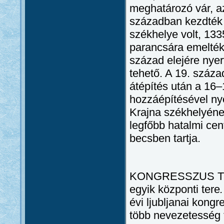
meghatározó vár, az
században kezdték e
székhelye volt, 1335
parancsára emelték,
század elejére nyer
tehető. A 19. száza
átépítés után a 16–
hozzáépítésével nyer
Krajna székhelyének
legfőbb hatalmi ce
becsben tartja.
KONGRESSZUS TÉ
egyik központi tere
.
évi ljubljanai kongr
több nevezetesség t