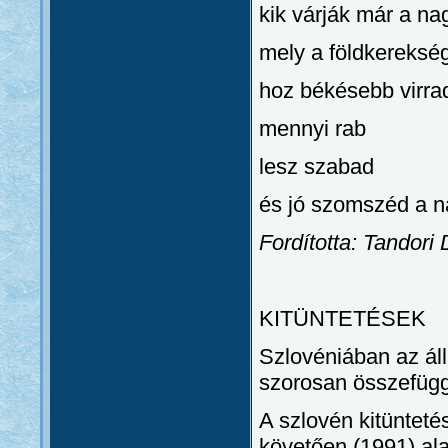
kik várják már a na
mely a földkereksé
hoz békésebb virrad
mennyi rab
lesz szabad
és jó szomszéd a na
Fordította: Tandori
KITÜNTETÉSEK
Szlovéniában az áll
szorosan összefügg
A szlovén kitünteté
követően (1991) ala