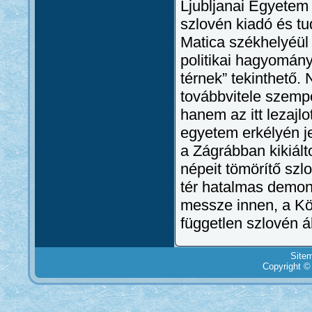
Ljubljanai Egyetem é
szlovén kiadó és t
Matica székhelyéül 
politikai hagyomány
térnek” tekinthető.
továbbvitele szempo
hanem az itt lezajlo
egyetem erkélyén je
a Zágrábban kikiál
népeit tömörítő sz
tér hatalmas demons
messze innen, a Köz
független szlovén á
Site
Copyright ©