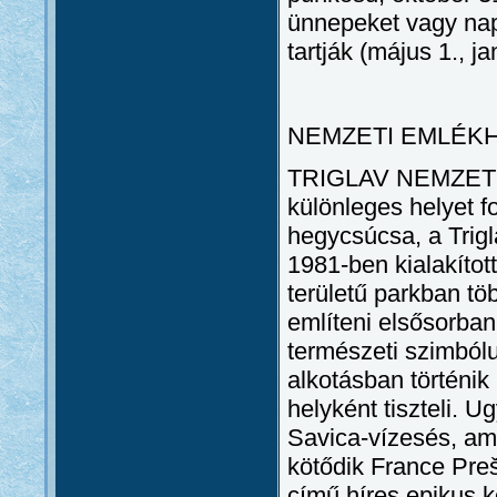
ünnepeket vagy nap
tartják (május 1., ja
NEMZETI EMLÉK
TRIGLAV NEMZETI 
különleges helyet f
hegycsúcsa, a Trigl
1981-ben kialakítot
területű parkban tö
említeni elsősorban
természeti szimból
alkotásban történik 
helyként tiszteli. 
Savica-vízesés, am
kötődik France Pr
című híres epikus 