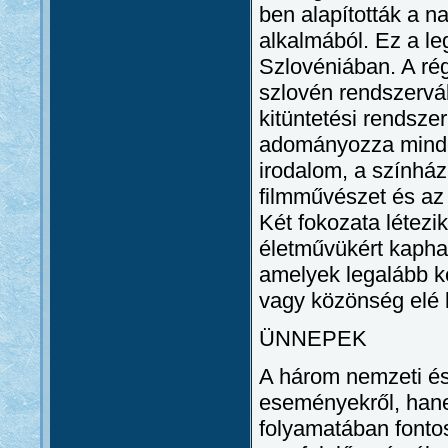
ben alapították a n
alkalmából. Ez a le
Szlovéniában. A rége
szlovén rendszervál
kitüntetési rendszer
adományozza minden
irodalom, a színhá
filmművészet és az 
Két fokozata létezi
életművükért kaphat
amelyek legalább ké
vagy közönség elé k
ÜNNEPEK
A három nemzeti és 
eseményekről, hane
folyamatában fontos