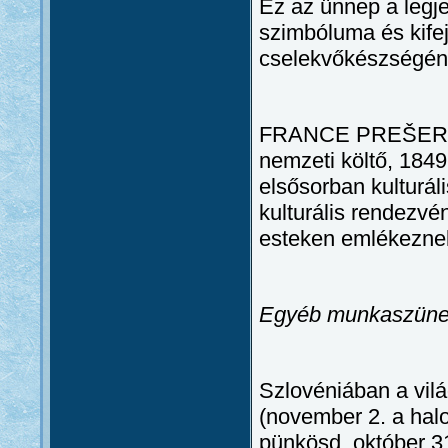
Ez az ünnep a legj
szimbóluma és kife
cselekvőkészségén
FRANCE PREŠEREN
nemzeti költő, 184
elsősorban kulturál
kulturális rendezvé
esteken emlékezne
Egyéb munkaszüne
Szlovéniában a vil
(november 2. a hal
pünkösd, október 31