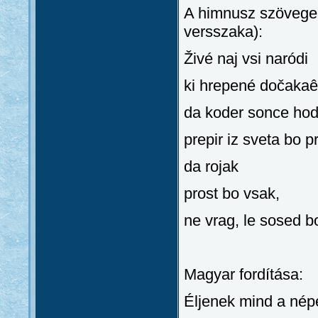
A himnusz szövege
versszaka):
Živé naj vsi naródi
ki hrepené dočakaê
da koder sonce hod
prepir iz sveta bo 
da rojak
prost bo vsak,
ne vrag, le sosed b
Magyar fordítása:
Éljenek mind a nép