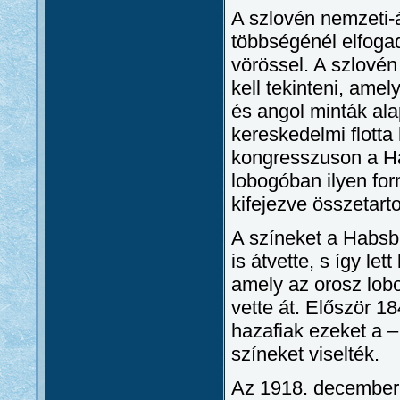
A szlovén nemzeti-
többségénél elfogad
vörössel. A szlovén
kell tekinteni, amel
és angol minták alap
kereskedelmi flotta
kongresszuson a Ha
lobogóban ilyen form
kifejezve összetart
A színeket a Habsb
is átvette, s így l
amely az orosz lobo
vette át. Először 18
hazafiak ezeket a –
színeket viselték.
Az 1918. december 