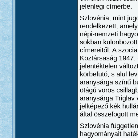
jelenlegi címerbe.
Szlovénia, mint jug
rendelkezett, amel
népi-nemzeti hagyo
sokban különbözött 
címereitől. A szocia
Köztársaság 1947. 
jelentéktelen válto
körbefutó, s alul le
aranysárga színű b
ötágú vörös csillag
aranysárga Triglav 
jelképező kék hull
által összefogott m
Szlovénia független
hagyományait haték