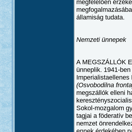
megfelelően érzéke
megfogalmazásában m
államiság tudata.
Nemzeti ünnepek
A MEGSZÁLLÓK EL
ünneplik. 1941-ben
Imperialistaellenes
(Osvobodilna fronta
megszállók elleni h
keresztényszocialis
Sokol-mozgalom gyűj
tagjai a föderatív
nemzet önrendelkezé
ennek érdekében pa