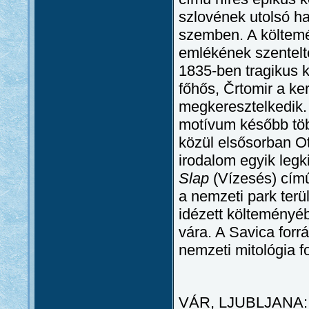
szlovének utolsó ha
szemben. A költemé
emlékének szentelte
1835-ben tragikus 
főhős, Črtomir a ke
megkeresztelkedik. 
motívum később több
közül elsősorban O
irodalom egyik legk
Slap
(Vízesés) cím
a nemzeti park terül
idézett költeményébe
vára. A Savica forr
nemzeti mitológia f
VÁR, LJUBLJANA: Kü