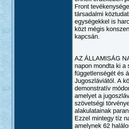
Front tevékenysége 
társadalmi köztuda
egységekkel is harc
közt mégis konszen
kapcsán.
AZ ÁLLAMISÁG NAPJ
napon mondta ki a 
függetlenségét és á
Jugoszláviától. A 
demonstratív módon 
amelyet a jugoszláv
szövetségi törvény
alakulatainak paran
Ezzel mintegy tíz na
amelynek 62 halálo