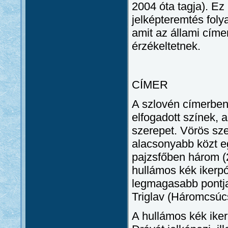
2004 óta tagja). Ez
jelképteremtés fol
amit az állami címer
érzékeltetnek.
CÍMER
A szlovén címerben
elfogadott színek, 
szerepet. Vörös sz
alacsonyabb közt e
pajzsfőben három (2
hullámos kék ikerpó
legmagasabb pontja
Triglav (Háromcsúc
A hullámos kék iker