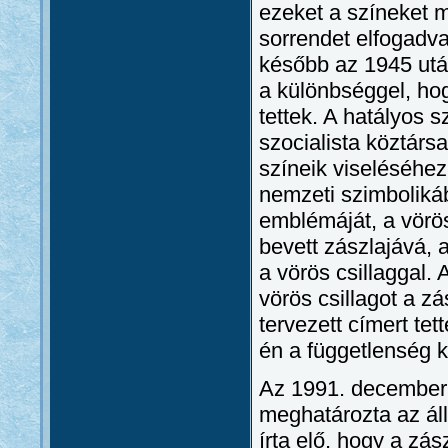
ezeket a színeket 
sorrendet elfogadva
később az 1945 után
a különbséggel, hog
tettek. A hatályos 
szocialista köztár
színeik viseléséhez
nemzeti szimboliká
emblémáját, a vörös 
bevett zászlajává, 
a vörös csillaggal. 
vörös csillagot a z
tervezett címert tet
én a függetlenség k
Az 1991. december 
meghatározta az ál
írta elő, hogy a zá