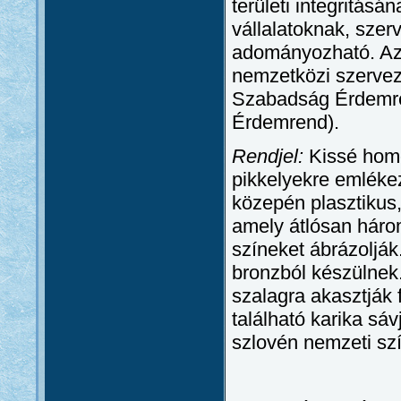
területi integritás
vállalatoknak, szer
adományozható. Az 
nemzetközi szervez
Szabadság Érdemr
Érdemrend).
Rendjel:
Kissé homo
pikkelyekre emléke
közepén plasztikus, 
amely átlósan háro
színeket ábrázolják
bronzból készülnek
szalagra akasztják 
található karika sáv
szlovén nemzeti szí