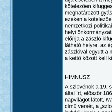
kötelezően kifügge
meghatározott gyás
ezeken a kötelezően
nemzetközi politikai
helyi önkormányzato
előírja a zászló kif
látható helyre, az 
zászlóval együtt a 
a kettő között kell k
HIMNUSZ
A szlovénok a 19. 
által írt, először 1
napvilágot látott,
Na
című versét, a „szlo