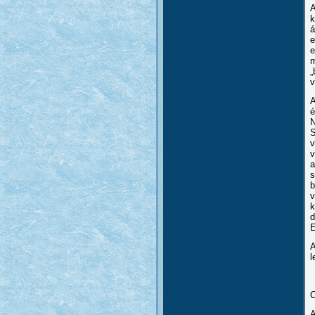
A
k
á
e
e
m
„
v
A
é
N
S
v
v
a
s
b
v
k
d
E
A
l
A