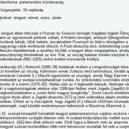
llamforma:
parlamentáris köztársaság
özigazgatás:
16 vajdaság
yelvek:
lengyel, német, orosz, ukrán
 lengyel állam bölcsője a Poznan és Gniezno térségét magában foglaló Ólen
akói az úgynevezett polánok voltak). A Krakkó térségét, amelyet Újlengyelho
iszlánok lakták, tőlük keletre, északkeletre Przemyśl és Halics térségében a
agyarság velük érintkezett először. A Piast-dinasztia első, történelmileg szám
ieszko fejedelemnek a nevéhez fűződik a lengyel állam megalapítása, amel
ereszténység felvételének az éve. Fiát, az ország határait minden irányban kit
ralkodásának (992–1025) utolsó évében koronázták királlyá.
erdeszájú (III.) Boleszló (1085–38) halálának évében a Lengyelországot felos
zt követően az ország, különösen annak Szilézia nevű tartománya, tovább ap
oronázott Lokietek (I.) Ulászló egyesítette az országot, amely Nagy Kázmér 
melkedett az európai középhatalmak sorába. Az örökösödési szerződés ért
övette őt a trónon (1370–82). Halála után az ő legkisebb leányát, Hedviget vál
ki a nagykorúságának elérése után 1386-ban férjhez ment Jogaila (Jagelló) l
egkeresztelésekor a „szent életű magyar lovagkirály”, Szent László emlékére 
engyel–litván állam a Jagelló-dinasztia 1572-ig tartó uralkodása idején emelk
orában. Ehhez az is hozzájárult, hogy Jagelló (II.) Ulászló 1410-ben Grunwal
adseregét, majd később eredményesen háborúzott a Moszkvai Állammal is.
 15. század közepétől formálódó lengyel parlamentarizmus sajátos eszköze 
ikényszerítésére szolgáló
liberum veto
. A szabad királyválasztás mellett ezze
orlátozni. 1652-ben éltek először vele. Ettől fogva a liberum veto az anarchi
tnegyed század esztendőben több mint hetvenszer oszlatták fel vele a szejm