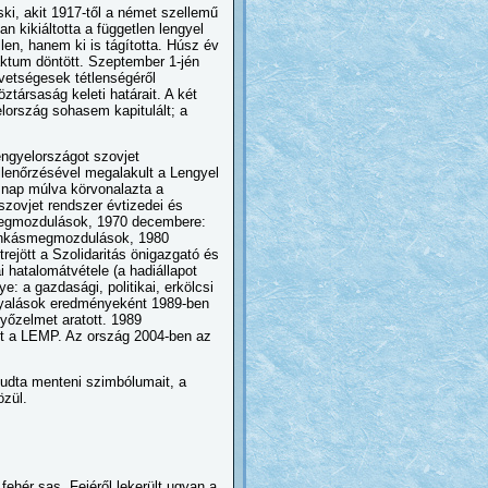
dski, akit 1917-től a német szellemű
 kikiáltotta a független lengyel
en, hanem ki is tágította. Húsz év
aktum döntött. Szeptember 1-jén
övetségesek tétlenségéről
társaság keleti határait. A két
yelország sohasem kapitulált; a
ngyelországot szovjet
 ellenőrzésével megalakult a Lengyel
t nap múlva körvonalazta a
zovjet rendszer évtizedei és
kmegmozdulások, 1970 decembere:
 munkásmegmozdulások, 1980
rejött a Szolidaritás önigazgató és
 hatalomátvétele (a hadiállapot
: a gazdasági, politikai, erkölcsi
árgyalások eredményeként 1989-ben
győzelmet aratott. 1989
tt a LEMP. Az ország 2004-ben az
tudta menteni szimbólumait, a
özül.
ehér sas. Fejéről lekerült ugyan a