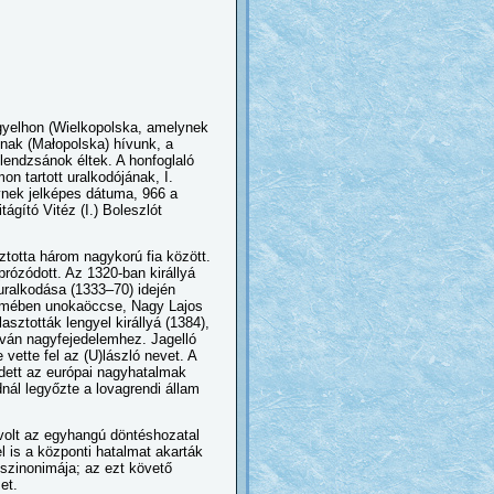
gyelhon (Wielkopolska, amelynek
nnak (Małopolska) hívunk, a
 lendzsánok éltek. A honfoglaló
on tartott uralkodójának, I.
ynek jelképes dátuma, 966 a
ágító Vitéz (I.) Boleszlót
ztotta három nagykorú fia között.
rózódott. Az 1320-ban királlyá
uralkodása (1333–70) idején
elmében unokaöccse, Nagy Lajos
asztották lengyel királlyá (1384),
itván nagyfejedelemhez. Jagelló
vette fel az (U)lászló nevet. A
edett az európai nagyhatalmak
dnál legyőzte a lovagrendi állam
volt az egyhangú döntéshozatal
l is a központi hatalmat akarták
a szinonimája; az ezt követő
et.