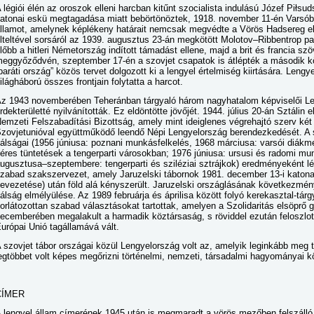
 légiói élén az oroszok elleni harcban kitűnt szocialista indulású Józef Piłsu
atonai eskü megtagadása miatt bebörtönöztek, 1918. november 11-én Varsóban
llamot, amelynek képlékeny határait nemcsak megvédte a Vörös Hadsereg ell
lteltével sorsáról az 1939. augusztus 23-án megkötött Molotov–Ribbentrop p
lőbb a hitleri Németország indított támadást ellene, majd a brit és francia sz
eggyőződvén, szeptember 17-én a szovjet csapatok is átlépték a második köz
baráti ország” közös tervet dolgozott ki a lengyel értelmiség kiirtására. Leng
ilágháború összes frontjain folytatta a harcot.
z 1943 novemberében Teheránban tárgyaló három nagyhatalom képviselői Le
rdekterületté nyilvánították. Ez eldöntötte jövőjét. 1944. július 20-án Sztálin
emzeti Felszabadítási Bizottság, amely mint ideiglenes végrehajtó szerv ké
zovjetunióval együttműködő leendő Népi Lengyelország berendezkedését. A s
álságai (1956 júniusa: poznani munkásfelkelés, 1968 márciusa: varsói diá
éres tüntetések a tengerparti városokban; 1976 júniusa: ursusi és radomi
ugusztusa–szeptembere: tengerparti és sziléziai sztrájkok) eredményeként lét
zabad szakszervezet, amely Jaruzelski tábornok 1981. december 13-i katonai
evezetése) után föld alá kényszerült. Jaruzelski országlásának következménye
álság elmélyülése. Az 1989 februárja és áprilisa között folyó kerekasztal-t
orlátozottan szabad választásokat tartottak, amelyen a Szolidaritás elsöprő 
ecemberében megalakult a harmadik köztársaság, s röviddel ezután feloszlo
urópai Unió tagállamává vált.
 szovjet tábor országai közül Lengyelország volt az, amelyik leginkább meg 
egtöbbet volt képes megőrizni történelmi, nemzeti, társadalmi hagyományai k
CÍMER
 lengyel állam címerének 1945 után is megmaradt a vörös mezőben felszálló f