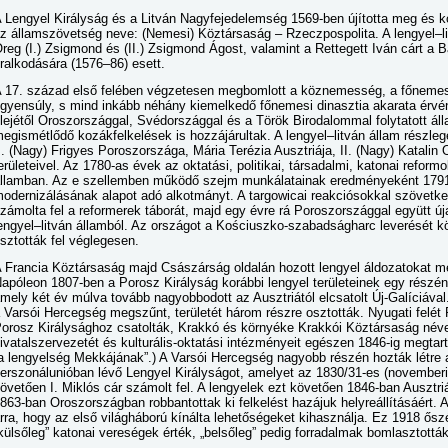
 Lengyel Királyság és a Litván Nagyfejedelemség 1569-ben újította meg és ko
z államszövetség neve: (Nemesi) Köztársaság – Rzeczpospolita. A lengyel–li
reg (I.) Zsigmond és (II.) Zsigmond Ágost, valamint a Rettegett Iván cárt a B
ralkodására (1576–86) esett.
 17. század első felében végzetesen megbomlott a köznemesség, a főnemess
gyensúly, s mind inkább néhány kiemelkedő főnemesi dinasztia akarata érvé
lejétől Oroszországgal, Svédországgal és a Török Birodalommal folytatott ál
egismétlődő kozákfelkelések is hozzájárultak. A lengyel–litván állam részleg
I. (Nagy) Frigyes Poroszországa, Mária Terézia Ausztriája, II. (Nagy) Katali
erületeivel. Az 1780-as évek az oktatási, politikai, társadalmi, katonai reform
llamban. Az e szellemben működő szejm munkálatainak eredményeként 1791. 
odernizálásának alapot adó alkotmányt. A targowicai reakciósokkal szövetkező
zámolta fel a reformerek táborát, majd egy évre rá Poroszországgal együtt újab
engyel–litván államból. Az országot a Kościuszko-szabadságharc leverését 
sztották fel véglegesen.
 Francia Köztársaság majd Császárság oldalán hozott lengyel áldozatokat mél
apóleon 1807-ben a Porosz Királyság korábbi lengyel területeinek egy részén
mely két év múlva tovább nagyobbodott az Ausztriától elcsatolt Új-Galíciáv
 Varsói Hercegség megszűnt, területét három részre osztották. Nyugati felé
orosz Királysághoz csatolták, Krakkó és környéke Krakkói Köztársaság néven
ivatalszervezetét és kulturális-oktatási intézményeit egészen 1846-ig megtar
a lengyelség Mekkájának”.) A Varsói Hercegség nagyobb részén hozták létre
erszonálunióban lévő Lengyel Királyságot, amelyet az 1830/31-es (november
övetően I. Miklós cár számolt fel. A lengyelek ezt követően 1846-ban Auszt
863-ban Oroszországban robbantottak ki felkelést hazájuk helyreállításáért. A l
rra, hogy az első világháború kínálta lehetőségeket kihasználja. Ez 1918 őszé
külsőleg” katonai vereségek érték, „belsőleg” pedig forradalmak bomlasztották 