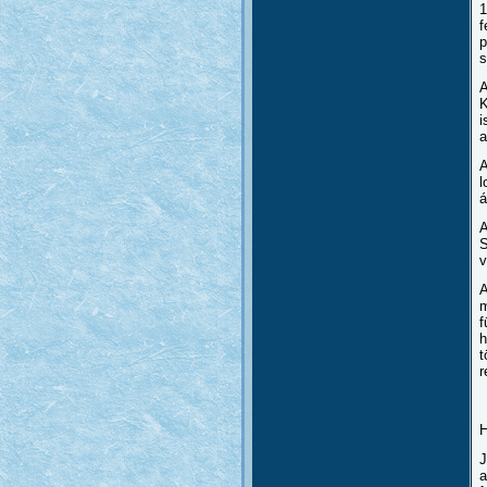
1
f
p
s
A
K
i
a
A
l
á
A
S
v
A
m
f
h
t
r
J