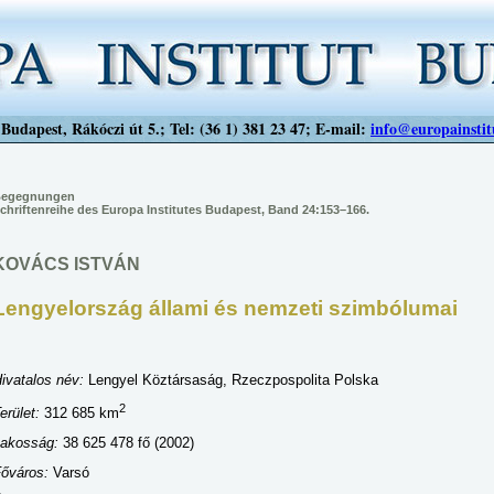
Budapest, Rákóczi út 5.; Tel: (36 1) 381 23 47; E-mail:
info@europainstit
egegnungen
chriftenreihe des Europa Institutes Budapest, Band 24:153–166.
KOVÁCS ISTVÁN
Lengyelország állami és nemzeti szimbólumai
ivatalos név:
Lengyel Köztársaság, Rzeczpospolita Polska
2
erület:
312 685 km
akosság:
38 625 478 fő (2002)
őváros:
Varsó