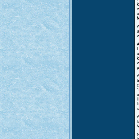
k
c
é
f
A
u
v
A
L
ó
k
v
p
A
t
c
1
e
i
l
i
A
l
V
N