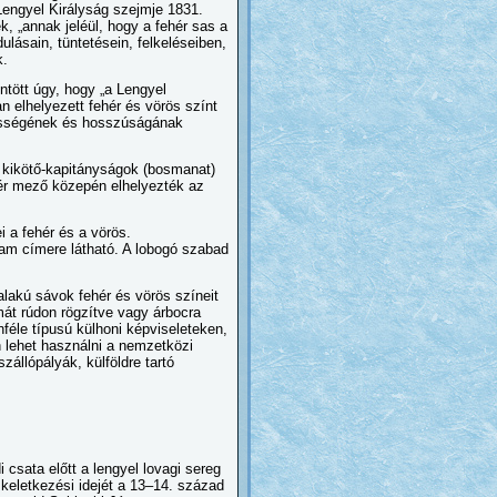
Lengyel Királyság szejmje 1831.
k, „annak jeléül, hogy a fehér sas a
lásain, tüntetésein, felkeléseiben,
k.
ntött úgy, hogy „a Lengyel
 elhelyezett fehér és vörös színt
élességének és hosszúságának
 a kikötő-kapitányságok (bosmanat)
hér mező közepén elhelyezték az
i a fehér és a vörös.
am címere látható. A lobogó szabad
lakú sávok fehér és vörös színeit
mát rúdon rögzítve vagy árbocra
nféle típusú külhoni képviseleteken,
n lehet használni a nemzetközi
állópályák, külföldre tartó
 csata előtt a lengyel lovagi sereg
keletkezési idejét a 13–14. század