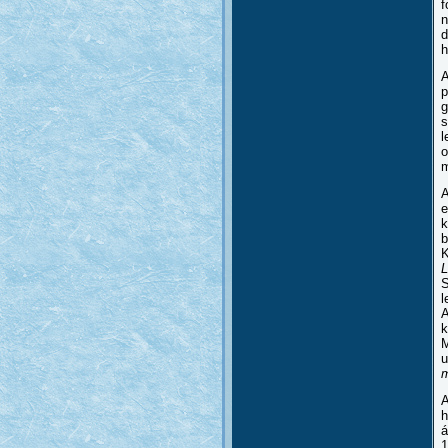
f
n
d
h
A
p
g
s
l
o
A
e
b
K
L
S
l
A
k
M
u
m
h
á
1