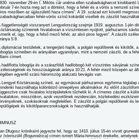
830. november 29-én I. Miklós cár uralma ellen szabadságharcot kirobbantó 
ebruár 7-én hozta meg azt a döntést, hogy a fehér és a vörös a nemzeti színe
iros mezőben az újjászülető haza címere”. A 19. század ezt követő megmozdu
zabadságharcaiban fehér-vörös színű kokárdát viseltek és zászlót használta
 függetlenségét visszanyert Lengyelország szejmje 1919. augusztus 1-jén dö
öztársaság színeinek hivatalosan a vízszintesen nyújtott, párhuzamos sávban
smerik el, úgy, hogy a felső mező fehér, az alsó piros legyen”. A zászló sz
ránya 5:8.
 diplomáciai testületek, a tengerjáró hajók, a polgári repülőterek és kikötők,
obogója színeiben és arányában ugyanolyan, mint a nemzeti zászló, de a fe
llami címert.
 hadiflotta lobogója és a szárazföldi hadilobogó két vízszintes sávjának színe
zélességének és hosszúságának aránya 10:21. A fehér mező közepén az áll
égében egyenlő szárú háromszög alakzatú bevágás van.
 Lengyel Köztársaság színeit, az egymással párhuzamos egyforma téglalap a
indenki használhatja különböző ünnepélyes alkalmakkor. Az előírt zászlófor
üggesztve csak hivatalos középületekre tűzhetik ki. A címeres zászlót a külö
ivatalokon, missziókon, azok vezetőinek rezidenciáin, közlekedési eszközei
örvényeknek, szokásoknak megfelelően. E zászlót a polgári repülőterek és lesz
epülőgépek és kikötőparancsnokságok is használhatják.
HIMNUSZ
an Długosz krónikaíró jegyezte fel, hogy az 1410. július 15-én vívott grunwaldi
az
Istenszülő
(Bogurodzica)
címen ismert Mária-himnuszt énekelte, amelynek 