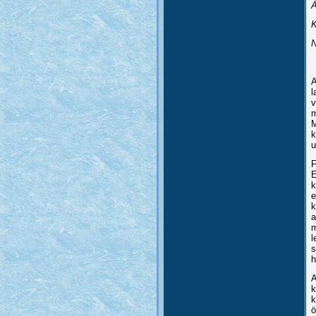
Á
K
N
A
l
v
m
M
k
u
F
E
k
e
k
a
m
l
s
h
A
k
k
ö