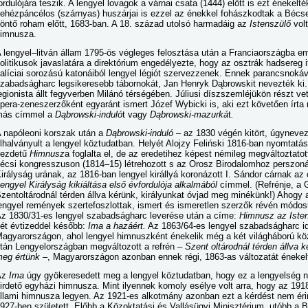
ordulójára teszik. A lengyel lovagok a várnai csata (1444) előtt is ezt énekel
ehézpáncélos (szárnyas) huszárjai is ezzel az énekkel fohászkodtak a Bécset 
öntő roham előtt, 1683-ban. A 18. század utolsó harmadáig az
Istenszülő
vol
imnusza.
 lengyel–litván állam 1795-ös végleges felosztása után a Franciaországba em
olitikusok javaslatára a direktórium engedélyezte, hogy az osztrák hadsereg i
alíciai sorozású katonáiból lengyel légiót szervezzenek. Ennek parancsnok
zabadságharc legsikeresebb tábornokát, Jan Henryk Dąbrowskit nevezték ki
egionista állt fegyverben Milánó térségében. Júliusi díszszemléjükön részt ve
pera-zeneszerzőként egyaránt ismert Józef Wybicki is, aki ezt követően írt
más címmel a
Dąbrowski-induló
t vagy
Dąbrowski-mazurká
t
.
 napóleoni korszak után a
Dąbrowski-induló
– az 1830 végén kitört, úgyneve
lhalványult a lengyel köztudatban. Helyét Alojzy Feliński 1816-ban nyomtat
kezdetű
Himnusz
a foglalta el, de az eredetihez képest némileg megváltoztatot
écsi kongresszuson (1814–15) létrehozott s az Orosz Birodalomhoz perszon
irályság urának, az 1816-ban lengyel királlyá koronázott I. Sándor cárnak az
engyel Királyság kikiáltása első évfordulója alkalmából
címmel. (Refrénje, a 
zentoltárodnál térden állva kérünk, királyunkat óvjad meg minékünk!) Ahogy
engyel remények szertefoszlottak, ismert és ismeretlen szerzők révén módos
z 1830/31-es lengyel szabadságharc leverése után a címe:
Himnusz az Iste
ét évtizeddel később:
Ima a hazáért.
Az 1863/64-es lengyel szabadságharc id
agyarországon, ahol lengyel himnuszként énekelik még a két világháború közö
tán Lengyelországban megváltozott a refrén –
Szent oltárodnál térden állva 
eg értünk
–, Magyarországon azonban ennek régi, 1863-as változatát énekel
Az
Ima
úgy gyökeresedett meg a lengyel köztudatban, hogy ez a lengyelség n
irdető egyházi himnusza. Mint ilyennek komoly esélye volt arra, hogy az 1918
llami himnusza legyen. Az 1921-es alkotmány azonban ezt a kérdést nem éri
927-ben született. Előbb a Közoktatási és Vallásügyi Minisztérium, utóbb a B