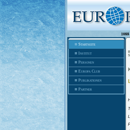
1088 
Startseite
B
Institut
S
Personen
Europa Club
Publikationen
Partner
H
T
L
F