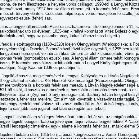
orona, de nem illesztettek a helyébe vörös csillagot. 1990-től a Lengyel Kö
ímerváltozat, amely 1927-ben az állam címere lett: a koronás fehér sas. Be
n hozott törvény döntött. Csücskös talpú pajzs vörös mezejében felszálló, j
egyverzett ezüst- (fehér) sas.
 sas a lengyel államalapító Piast-dinasztia címere. Első megjelenése a 11. s
ralkodásának utolsó évében, 1025-ben királlyá koronázott Vitéz Boleszló egyik
ita folyik arról, hogy az galambot vagy kakast ábrázol sas helyett.)
 feudális széttagoltság (1138–1320) idején Ólengyelhont (Wielkopolska: a P
engyelország) a Danckai Pomerániával rövid időre egyesítő, s 1295-ben királ
lengyelhoni hercegnek volt dinasztikus címere az alul kicsúcsosodó, vörös pa
oronás fehér (pontosabban ezüst-) sas. A lengyel állam címere tehát ikonográf
issza. E koronás sas változatai láthatók már a Lengyel Királyságot egyesítő
ecsétjén, Nagy Kázmér 1336-os pecsétjén is.
 Jagelló-dinasztia megjelenésével a Lengyel Királyság és a Litván Nagyfeje
ől egy államot alkotott: a Két Nemzet Köztársaságát (Rzeczpospolita Obojga
ímere továbbra is a koronás fehér sas maradt, a Litván Nagyfejedelemségé a
521-től saját, dinasztikus címerének is használta a koronás fehér sast, s ezt
lhelyezte rajta S (Zygmunt Stary) monogramját. Báthory István lengyel királ
llesztette a fehér sas mellére. Ezt a mintát követték a Vasa-dinasztia tagjai, 
itván nagyfejedelemmé választott szász uralkodók is. Az utolsó lengyel király
dején a sas jobb lába jogarat, bal lába országalmát markolt.
 lengyel–litván állam végleges felosztása után a fehér sas az emigránsokkal 
engyel légiók lobogóin, katonai jelvényein térjen vissza lengyel földre. A Napó
arsói Hercegség címerének egyik eleme a koronás fehér sas, másik eleme S
apóleon bukása után, 1815-ben, a bécsi kongresszuson a Varsói Hercegség 