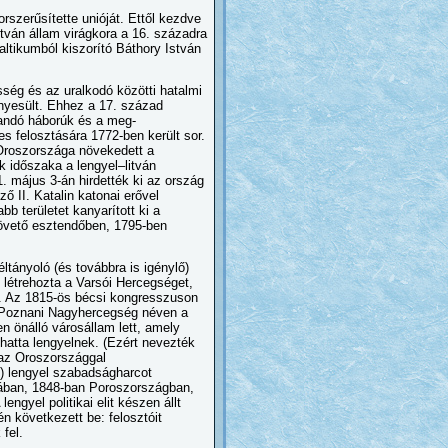
rszerűsítette unióját. Ettől kezdve
tván állam virágkora a 16. századra
altikumból kiszorító Báthory István
ég és az uralkodó közötti hatalmi
nyesült. Ehhez a 17. század
landó háborúk és a meg-
es felosztására 1772-ben került sor.
n Oroszországa növekedett a
ok időszaka a lengyel–litván
május 3-án hirdették ki az ország
 II. Katalin katonai erővel
b területet kanyarított ki a
követő esztendőben, 1795-ben
tányoló (és továbbra is igénylő)
 létrehozta a Varsói Hercegséget,
al. Az 1815-ös bécsi kongresszuson
t Poznani Nagyhercegség néven a
 önálló városállam lett, amely
thatta lengyelnek. (Ezért nevezték
 az Oroszországgal
i) lengyel szabadságharcot
riában, 1848-ban Poroszországban,
engyel politikai elit készen állt
n következett be: felosztóit
fel.