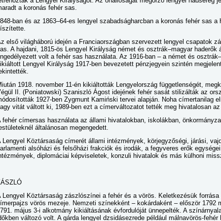
étrehozták a Lengyel Királyságot. Az önállóságát megőrző lengyel hadsereg je
aradt a koronás fehér sas.
848-ban és az 1863–64-es lengyel szabadságharcban a koronás fehér sas a h
íszítette.
z első világháború idején a Franciaországban szervezett lengyel csapatok zá
as. A hajdani, 1815-ös Lengyel Királyság német és osztrák–magyar haderők ál
ngedélyezett volt a fehér sas használata. Az 1916-ban – a német és osztrák–
ikiáltott Lengyel Királyság 1917-ben bevezetett pénzjegyein szintén megjelen
ekintették.
iután 1918. november 11-én kikiáltották Lengyelország függetlenségét, megkís
égül II. (Poniatowski) Szaniszló Ágost idejének fehér sasát stilizálták az or
ódosították 1927-ben Zygmunt Kamiński tervei alapján. Noha címertanilag e
agy vitát váltott ki, 1989-ben ezt a címerváltozatot tették meg hivatalosan a
 fehér címersas használata az állami hivatalokban, iskolákban, önkormányza
estületeknél általánosan megengedett.
 Lengyel Köztársaság címerét állami intézmények, körjegyzőségi, járási, va
arlamenti alsóházi és felsőházi frakciók és irodák, a fegyveres erők egységei
ntézmények, diplomáciai képviseletek, konzuli hivatalok és más külhoni miss
ZÁSZLÓ
 Lengyel Köztársaság zászlószínei a fehér és a vörös. Keletkezésük forrása 
ímerpajzs vörös mezeje. Nemzeti színekként – kokárdaként – először 1792 
791. május 3-i alkotmány kikiáltásának évfordulóját ünnepelték. A színárnyal
dőkben változó volt. A gárda lengyel dzsidásezrede például málnavörös-fehér 