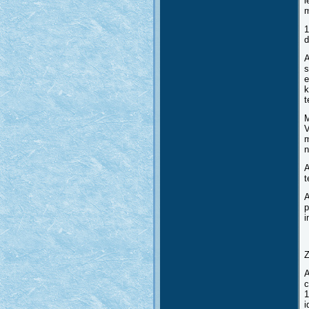
l
m
1
d
A
s
e
k
t
M
V
m
n
A
t
A
p
i
A
c
1
i