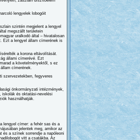
lvényein, zászlain díszítőelem
arcoló lengyelek lobogóit
szlain szintén megjelent a lengyel
tal megszállt területein
magyar uralkodó által – hivatalosan
t. Ezt a lengyel állam címerének is
érelték a korona eltávolítását.
szág állami címerévé. Ezt
lmarad a követelményektől, s ez
z állam címerének.
ti szervezetekben, fegyveres
jdasági önkormányzati intézmények,
, iskolák és oktatási-nevelési
ziók használhatják.
a lengyel címer: a fehér sas és a
májusában jelentek meg, amikor az
at és a színek sorrendje a napóleoni
hadilobogót vitt a csatákba. Az