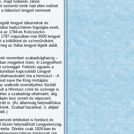
ték, majd Sobieski János
ostromló török had ellen indított
t a háborúzó lengyel nemesek
igrált lengyel tábornokok és
táliai hadszíntéren fogságba esett,
ává az 1794-es Kościuszko-
. 1797 májusában már 6500 lengyel
tt a költőként és színműíróként,
a meg az
Itáliai lengyel légiók dalá
t,
zett novemberi szabadságharcig –
ásban megjelent
Isten, ki Lengyelhont
t szöveggel. Feliński ugyanis a
álunióban kapcsolódó Lengyel
 oltalmazásáért írta a himnuszt –
A
God save the King mintájára:
 az uralkodó személyéhez fűződő
ult a
Himnusz
címe és szövege is.
nhez a szabadság oltalmáért,
alig
ején lesz ismert és népszerű
tt is. (Az államiság helyreállítása
kérünk, Szabad hazánkat, ó, áldjad
ték.)
emzeti értékeket is hordozó és
 őszén helyreállított Lengyelország
ntette. Döntés csak 1926-ban és
elügyminisztérium határozott úgy,