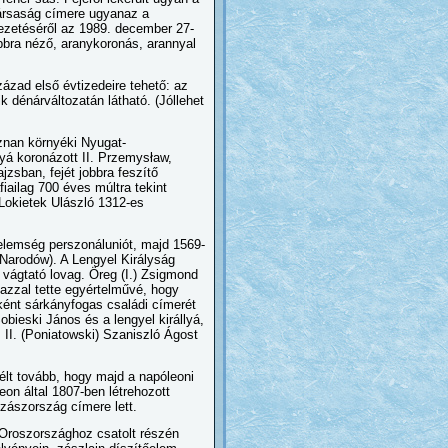
ztársaság címere ugyanaz a
vezetéséről az 1989. december 27-
obbra néző, aranykoronás, arannyal
zázad első évtizedeire tehető: az
 dénárváltozatán látható. (Jóllehet
oznan környéki Nyugat-
lyá koronázott II. Przemysław,
jzsban, fejét jobbra feszítő
iailag 700 éves múltra tekint
 Lokietek Ulászló 1312-es
delemség perszonáluniót, majd 1569-
 Narodów). A Lengyel Királyság
 vágtató lovag. Öreg (I.) Zsigmond
 azzal tette egyértelművé, hogy
yként sárkányfogas családi címerét
Sobieski János és a lengyel királlyá,
, II. (Poniatowski) Szaniszló Ágost
élt tovább, hogy majd a napóleoni
leon által 1807-ben létrehozott
zászország címere lett.
Oroszországhoz csatolt részén