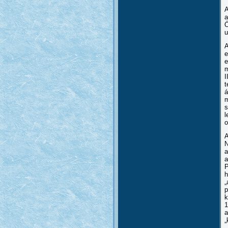
A
a
Ö
u
A
e
e
m
I
t
á
m
s
l
o
A
N
a
a
P
h
„
p
k
1
a
„