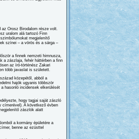
 az Orosz Birodalom része volt.
sz uralom alá tartozó Finn
i szimbólumokat megjelenítő
k színei – a vörös és a sárga –
először a finnek nemzeti himnusza,
 a zászlaja, fehér háttérben a finn
ösen az író-történész Zakari
 több javaslat is született.
 század közepétől, abból a
edelmi hajók ugyanis többször
 a hasonló incidensek elkerülését
élyezte, hogy tagjai saját zászló
ny címerével). A következő évben
egjelenítő zászlók alatt
alomból a kormány épületére a
címer, benne az ezüsttel