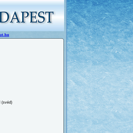
ut.hu
 (svéd)