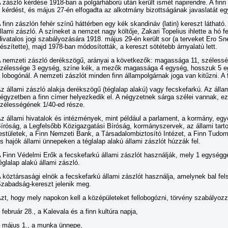
 zászló kérdése 1918-ban a polgárháború után került ismét napirendre. A finn
 kérdést, és május 27-én elfogadta az alkotmány bizottságának javaslatát e
 finn zászlón fehér színű háttérben egy kék skandináv (latin) kereszt látható
llami zászló. A színeket a nemzet nagy költője, Zakari Topelius ihlette a hó 
ivatalos jogi szabályozására 1918. május 29-én került sor (a terveket Ero 
észítette), majd 1978-ban módosították, a kereszt sötétebb árnyalatú lett.
 nemzeti zászló derékszögű, arányai a következők: magassága 11, szélessé
zélessége 3 egység, színe kék, a mezők magassága 4 egység, hosszuk 5 e
 lobogónál. A nemzeti zászlót minden finn állampolgárnak joga van kitűzni. A fi
z állami zászló alakja derékszögű (téglalap alakú) vagy fecskefarkú. Az áll
égyzetben a finn címer helyezkedik el. A négyzetnek sárga szélei vannak, e
zélességének 1/40-ed része.
z állami hivatalok és intézmények, mint például a parlament, a kormány, eg
íróság, a Legfelsőbb Közigazgatási Bíróság, kormányszervek, az állami tarto
estületek, a Finn Nemzeti Bank, a Társadalombiztosító Intézet, a Finn Tud
s hajók állami ünnepeken a téglalap alakú állami zászlót húzzák fel.
 Finn Védelmi Erők a fecskefarkú állami zászlót használják, mely 1 egységg
églalap alakú állami zászló.
 köztársasági elnök a fecskefarkú állami zászlót használja, amelynek bal fe
zabadság-kereszt jelenik meg.
zt, hogy mely napokon kell a középületeket fellobogózni, törvény szabályoz
 február 28., a Kalevala és a finn kultúra napja,
 május 1., a munka ünnepe,