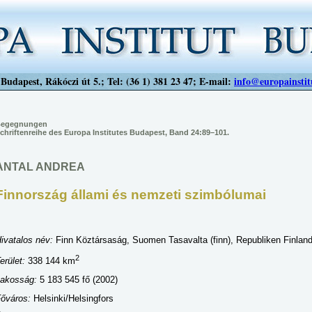
Budapest, Rákóczi út 5.; Tel: (36 1) 381 23 47; E-mail:
info@europainstit
egegnungen
chriftenreihe des Europa Institutes Budapest, Band 24:89–101.
ANTAL ANDREA
Finnország állami és nemzeti szimbólumai
ivatalos név:
Finn Köztársaság, Suomen Tasavalta (finn), Republiken Finland
2
erület:
338 144 km
Lakosság:
5 183 545 fő (2002)
őváros:
Helsinki/Helsingfors