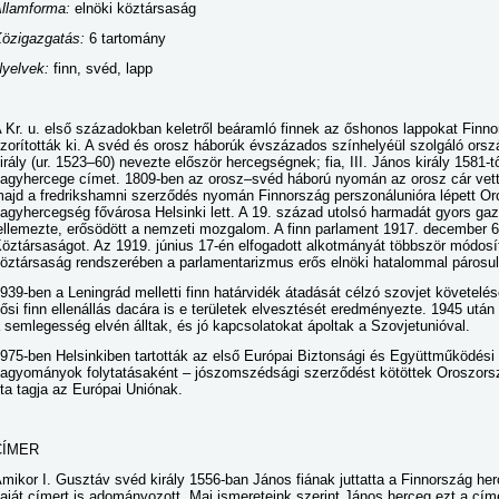
llamforma:
elnöki köztársaság
özigazgatás:
6 tartomány
yelvek:
finn, svéd, lapp
 Kr. u. első századokban keletről beáramló finnek az őshonos lappokat Finno
zorították ki. A svéd és orosz háborúk évszázados színhelyéül szolgáló ors
irály (ur. 1523–60) nevezte először hercegségnek; fia, III. János király 1581-
agyhercege címet. 1809-ben az orosz–svéd háború nyomán az orosz cár vette
ajd a fredrikshamni szerződés nyomán Finnország perszonálunióra lépett Or
agyhercegség fővárosa Helsinki lett. A 19. század utolsó harmadát gyors gazd
ellemezte, erősödött a nemzeti mozgalom. A finn parlament 1917. december 6-á
öztársaságot. Az 1919. június 17-én elfogadott alkotmányát többször módosí
öztársaság rendszerében a parlamentarizmus erős elnöki hatalommal párosul
939-ben a Leningrád melletti finn határvidék átadását célzó szovjet követel
ősi finn ellenállás dacára is e területek elvesztését eredményezte. 1945 utá
 semlegesség elvén álltak, és jó kapcsolatokat ápoltak a Szovjetunióval.
975-ben Helsinkiben tartották az első Európai Biztonsági és Együttműködési 
agyományok folytatásaként – jószomszédsági szerződést kötöttek Oroszorszá
ta tagja az Európai Uniónak.
CÍMER
mikor I. Gusztáv svéd király 1556-ban János fiának juttatta a Finnország her
aját címert is adományozott. Mai ismereteink szerint János herceg ezt a cí