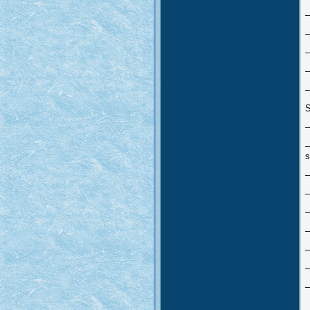
–
–
–
–
–
S
–
–
s
–
–
–
–
–
–
–