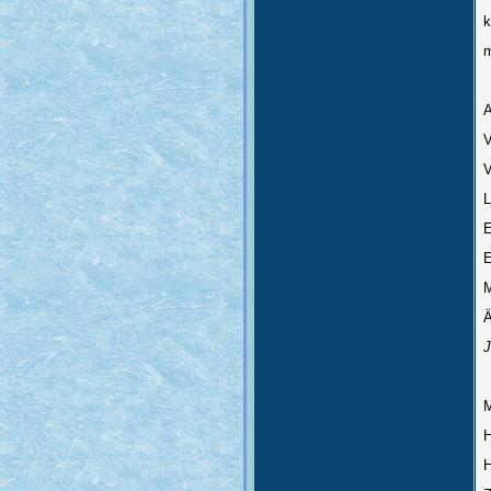
k
m
A
V
L
E
E
M
Ä
J
M
H