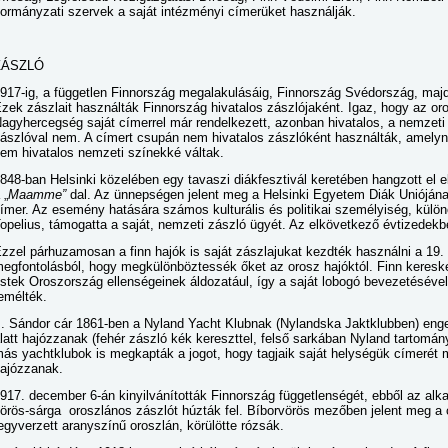
ormányzati szervek a saját intézményi címerüket használják.
ZÁSZLÓ
917-ig, a független Finnország megalakulásáig, Finnország Svédország, majd
zek zászlait használták Finnország hivatalos zászlójaként. Igaz, hogy az oro
agyhercegség saját címerrel már rendelkezett, azonban hivatalos, a nemzet
ászlóval nem. A címert csupán nem hivatalos zászlóként használták, amelyne
em hivatalos nemzeti színekké váltak.
848-ban Helsinki közelében egy tavaszi diákfesztivál keretében hangzott el 
 „
Maamme”
dal. Az ünnepségen jelent meg a Helsinki Egyetem Diák Uniójának
ímer. Az esemény hatására számos kulturális és politikai személyiség, külön
opelius, támogatta a saját, nemzeti zászló ügyét. Az elkövetkező évtizedekben
zzel párhuzamosan a finn hajók is saját zászlajukat kezdték használni a 19.
egfontolásból, hogy megkülönböztessék őket az orosz hajóktól. Finn keresk
stek Oroszország ellenségeinek áldozatául, így a saját lobogó bevezetésével
emélték.
I. Sándor cár 1861-ben a Nyland Yacht Klubnak (Nylandska Jaktklubben) enged
latt hajózzanak (fehér zászló kék kereszttel, felső sarkában Nyland tartomá
ás yachtklubok is megkapták a jogot, hogy tagjaik saját helységük címerét m
ajózzanak.
917. december 6-án kinyilvánították Finnország függetlenségét, ebből az alk
örös-sárga oroszlános zászlót húzták fel. Bíborvörös mezőben jelent meg a 
egyverzett aranyszínű oroszlán, körülötte rózsák.