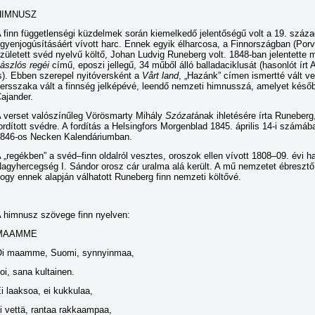
HIMNUSZ
 finn függetlenségi küzdelmek során kiemelkedő jelentőségű volt a 19. száza
gyenjogúsításáért vívott harc. Ennek egyik élharcosa, a Finnországban (Por
zületett svéd nyelvű költő, Johan Ludvig Runeberg volt. 1848-ban jelentette
ászlós regéi
című, eposzi jellegű, 34 műből álló balladaciklusát (hasonlót ír
s). Ebben szerepel nyitóversként a
Vårt land
, „Hazánk” címen ismertté vált v
ersszaka vált a finnség jelképévé, leendő nemzeti himnusszá, amelyet később
ajander.
 verset valószínűleg Vörösmarty Mihály
Szózat
ának ihletésére írta Runeber
ordított svédre. A fordítás a Helsingfors Morgenblad 1845. április 14-i számá
846-os Necken Kalendáriumban.
 „regékben” a svéd–finn oldalról vesztes, oroszok ellen vívott 1808–09. évi ha
agyhercegség I. Sándor orosz cár uralma alá került. A mű nemzetet ébresztő
ogy ennek alapján válhatott Runeberg finn nemzeti költővé.
 himnusz szövege finn nyelven:
MAAMME
i maamme, Suomi, synnyinmaa,
oi, sana kultainen.
i laaksoa, ei kukkulaa,
i vettä, rantaa rakkaampaa,