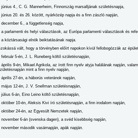
 június 4., C. G. Mannerheim, Finnország marsalljának születésnapja,
 június 20. és 26. között, nyárközép napja és a finn zászló napján,
 december 6., a függetlenség napja,
 a parlamenti és helyi választások, az Európa parlamenti választások és re
 a köztársasági elnök beiktatásának napja.
zokássá vált, hogy a törvényben előírt napokon kívül fellobogózzák az épület
 február 5-én, J. L. Runeberg költő születésnapján,
 április 9-én, Mikael Agrikola, az írott finn nyelv atyja halálának napján, vala
zületésnapján mint a finn nyelv napján,
 április 27-én, a háborús veteránok napján,
 május 12-én, J. V. Snellman születésnapján,
 július 6-án, Eino Leino költő születésnapján,
 október 10-én, Aleksis Kivi író születésnapján, a finn irodalom napján,
 október 24-én, az Egyesült Nemzetek napján,
 november 6-án (svenska dagen), a svéd kisebbség napján,
 november második vasárnapján, apák napján.