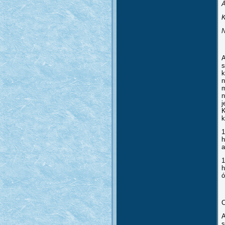
Á
K
N
A
s
k
n
m
n
j
K
k
1
h
a
1
h
ó
A
s