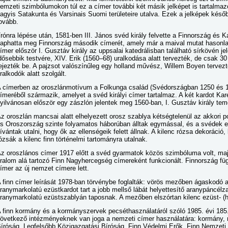
emzeti szimbólumokon túl ez a címer további két másik jelképet is tartalmazo
agyis Satakunta és Varsinais Suomi területeire utalva. Ezek a jelképek késő
ovább.
rónra lépése után, 1581-ben III. János svéd király felvette a Finnország és 
aphatta meg Finnország második címerét, amely már a maival mutat hasonlat
ímer először I. Gusztáv király az uppsalai katedrálisban található sírkövén j
dősebbik testvére, XIV. Erik (1560–68) uralkodása alatt tervezték, de csak 3
ejezték be. A pajzsot valószínűleg egy holland művész, Willem Boyen tervezte
ralkodók alatt szolgált.
 címerben az oroszlánmotívum a Folkunga család (Svédországban 1250 és 136
ímeréből származik, amelyet a svéd királyi címer tartalmaz. A két kardot Kar
yilvánosan először egy zászlón jelentek meg 1560-ban, I. Gusztáv király te
z oroszlán mancsai alatt elhelyezett orosz szablya kétségtelenül az akkori po
s Oroszország szinte folyamatos háborúban álltak egymással, és a svédek e
ívántak utalni, hogy ők az ellenségeik felett állnak. A kilenc rózsa dekoráció
ózsák a kilenc finn történelmi tartományra utalnak.
z oroszlános címer 1917 előtt a svéd gyarmatok közös szimbóluma volt, ma
ralom alá tartozó Finn Nagyhercegség címereként funkcionált. Finnország fü
ímer az új nemzet címere lett.
 finn címer leírását 1978-ban törvénybe foglalták: vörös mezőben ágaskodó 
ranymarkolatú ezüstkardot tart a jobb mellső lábát helyettesítő aranypáncélz
ranymarkolatú ezüstszablyán taposnak. A mezőben elszórtan kilenc ezüst- (he
 finn kormány és a kormányszervek pecséthasználatáról szóló 1985. évi 185.
övetkező intézményeknek van joga a nemzeti címer használatára: kormány, 
íróság, Legfelsőbb Közigazgatási Bíróság, Finn Védelmi Erők, Finn Nemzet