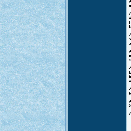
A
a
A
á
H
k
A
s
a
A
n
s
A
B
t
é
A
t
A
S
A
–
–