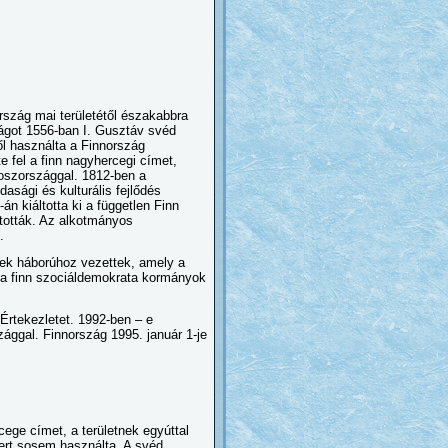
rszág mai területétől északabbra
zágot 1556-ban I. Gusztáv svéd
től használta a Finnország
 fel a finn nagyhercegi címet,
oszországgal. 1812-ben a
asági és kulturális fejlődés
n kiáltotta ki a független Finn
tották. Az alkotmányos
.
ések háborúhoz vezettek, amely a
n a finn szociáldemokrata kormányok
Értekezletet. 1992-ben – e
ggal. Finnország 1995. január 1-je
cege címet, a területnek egyúttal
mert sosem használta. A svéd