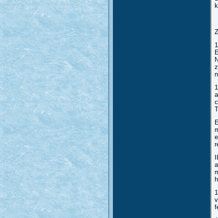
k
1
E
N
z
n
1
a
c
T
E
m
e
r
I
a
m
h
1
v
f