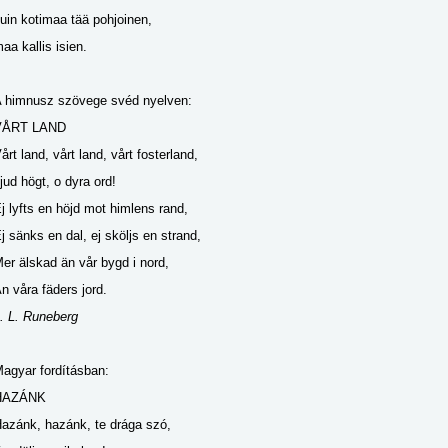
uin kotimaa tää pohjoinen,
aa kallis isien.
 himnusz szövege svéd nyelven:
VÅRT LAND
årt land, vårt land, vårt fosterland,
jud högt, o dyra ord!
j lyfts en höjd mot himlens rand,
j sänks en dal, ej sköljs en strand,
er älskad än vår bygd i nord,
n våra fäders jord.
. L. Runeberg
agyar fordításban:
HAZÁNK
azánk, hazánk, te drága szó,