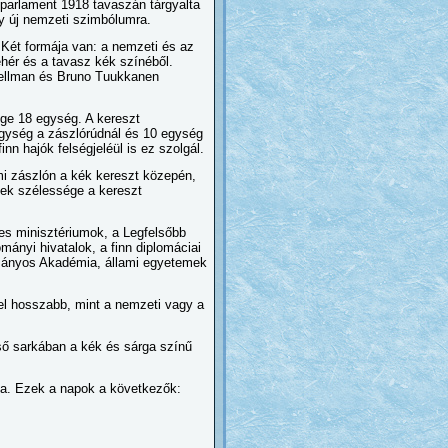
 parlament 1918 tavaszán tárgyalta
gy új nemzeti szimbólumra.
. Két formája van: a nemzeti és az
fehér és a tavasz kék színéből.
Snellman és Bruno Tuukkanen
ge 18 egység. A kereszt
gység a zászlórúdnál és 10 egység
nn hajók felségjeléül is ez szolgál.
ami zászlón a kék kereszt közepén,
zek szélessége a kereszt
yes minisztériumok, a Legfelsőbb
mányi hivatalok, a finn diplomáciai
ományos Akadémia, állami egyetemek
el hosszabb, mint a nemzeti vagy a
lső sarkában a kék és sárga színű
za. Ezek a napok a következők: