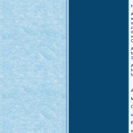
A
e
s
z
i
v
C
A
f
1
A
N
h
A
O
s
E
e