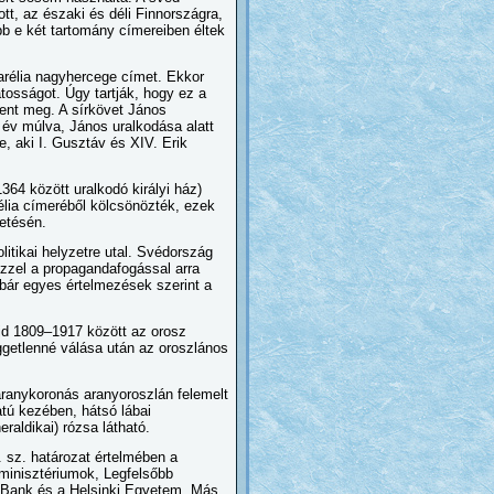
tt, az északi és déli Finnországra,
bb e két tartomány címereiben éltek
Karélia nagyhercege címet. Ekkor
osságot. Úgy tartják, hogy ez a
elent meg. A sírkövet János
0 év múlva, János uralkodása alatt
, aki I. Gusztáv és XIV. Erik
4 között uralkodó királyi ház)
élia címeréből kölcsönözték, ezek
metésén.
litikai helyzetre utal. Svédország
zzel a propagandafogással arra
, bár egyes értelmezések szerint a
jd 1809–1917 között az orosz
ggetlenné válása után az oroszlános
aranykoronás aranyoroszlán felemelt
atú kezében, hátsó lábai
raldikai) rózsa látható.
 sz. határozat értelmében a
minisztériumok, Legfelsőbb
i Bank és a Helsinki Egyetem. Más