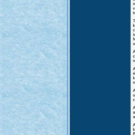
n
v
t
T
k
c
i
f
u
A
c
n
A
é
k
r
A
u
c
A
a
a
A
k
B