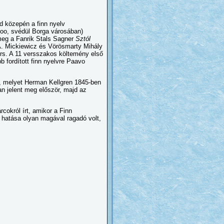
d közepén a finn nyelv
voo, svédül Borga városában)
 meg a Fanrik Stals Sagner
Sztól
t A. Mickiewicz és Vörösmarty Mihály
ers. A 11 versszakos költemény első
 fordított finn nyelvre Paavo
g, melyet Herman Kellgren 1845-ben
ban jelent meg először, majd az
rcokról írt, amikor a Finn
 hatása olyan magával ragadó volt,