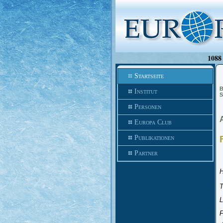
1088 
Startseite
B
Institut
S
Personen
Europa Club
Publikationen
Partner
H
T
F