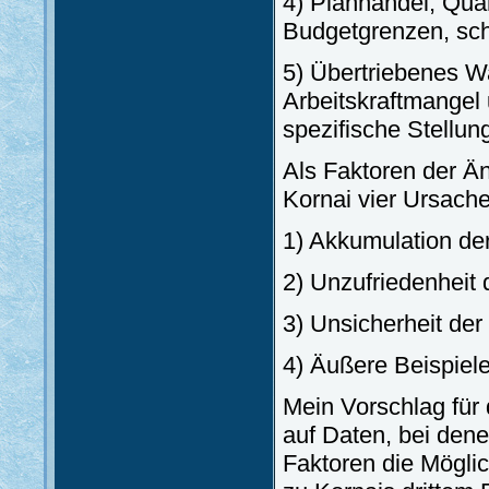
4) Planhandel, Quan
Budgetgrenzen, sch
5) Übertriebenes W
Arbeitskraftmangel u
spezifische Stellu
Als Faktoren der Ä
Kornai vier Ursach
1) Akkumulation der
2) Unzufriedenheit 
3) Unsicherheit de
4) Äußere Beispiele
Mein Vorschlag für 
auf Daten, bei dene
Faktoren die Mögli