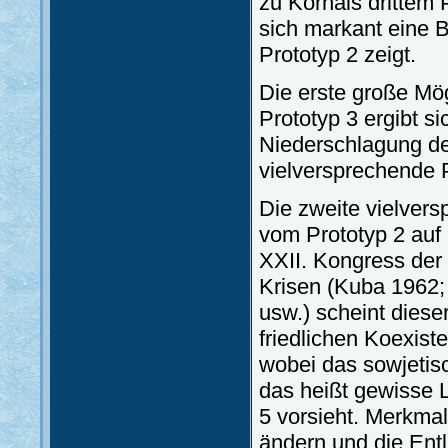
zu Kornais drittem 
sich markant eine 
Prototyp 2 zeigt.
Die erste große Mö
Prototyp 3 ergibt s
Niederschlagung de
vielversprechende
Die zweite vielver
vom Prototyp 2 auf
XXII. Kongress der
Krisen (Kuba 1962;
usw.) scheint diese
friedlichen Koexis
wobei das sowjetis
das heißt gewisse 
5 vorsieht. Merkma
ändern und die Ent