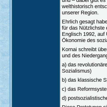
und – dabei gibt es
welthistorisch ent
unserer Region.
Ehrlich gesagt hab
für das Nützlichste
Englisch 1992, auf U
Ökonomie des sozia
Kornai schreibt übe
und des Niedergang
a) das revolutionä
Sozialismus)
b) das klassische S
c) das Reformsyste
d) postsozialistisc