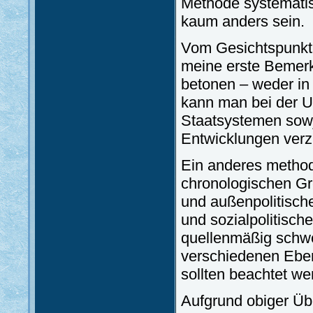
Methode systematisc
kaum anders sein.
Vom Gesichtspunkt 
meine erste Bemerk
betonen – weder in
kann man bei der U
Staatsystemen sowj
Entwicklungen verz
Ein anderes method
chronologischen Gr
und außenpolitische
und sozialpolitisch
quellenmäßig schw
verschiedenen Ebene
sollten beachtet we
Aufgrund obiger Ü