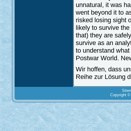
unnatural, it was h
went beyond it to a
risked losing sight 
likely to survive th
that) they are safel
survive as an analy
to understand what i
Postwar World. New
Wir hoffen, dass u
Reihe zur Lösung d
Site
Copyright ©