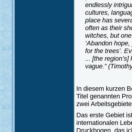
endlessly intrigu
cultures, langua
place has sever
often as their s
witches, but one
‘Abandon hope, 
for the trees’. 
... [the region’s]
vague.
” (Timoth
In diesem kurzen B
Titel genannten Pr
zwei Arbeitsgebiet
Das erste Gebiet i
internationalen Le
Druckbogen, das ich