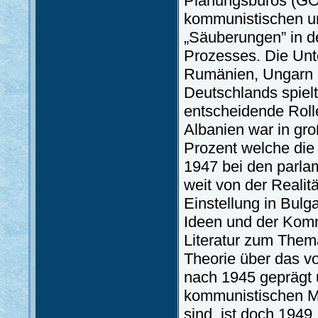
Planungsbüros (GOS
kommunistischen un
„Säuberungen” in de
Prozesses. Die Unte
Rumänien, Ungarn 
Deutschlands spiel
entscheidende Rol
Albanien war in gr
Prozent welche die
1947 bei den parla
weit von der Realitä
Einstellung in Bul
Ideen und der Kommu
Literatur zum Them
Theorie über das v
nach 1945 geprägt 
kommunistischen M
sind, ist doch 1949