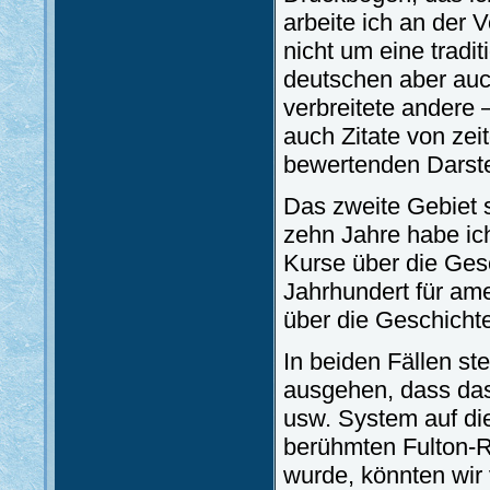
arbeite ich an der 
nicht um eine tradi
deutschen aber au
verbreitete andere 
auch Zitate von ze
bewertenden Darstel
Das zweite Gebiet s
zehn Jahre habe ic
Kurse über die Ges
Jahrhundert für am
über die Geschicht
In beiden Fällen ste
ausgehen, dass das 
usw. System auf die
berühmten Fulton-R
wurde, könnten wir 