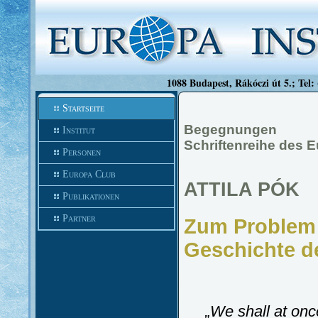
1088 Budapest, Rákóczi út 5.; Tel:
Startseite
Begegnungen
Institut
Schriftenreihe des E
Personen
Europa Club
ATTILA PÓK
Publikationen
Partner
Zum Problem 
Geschichte d
„We shall at once