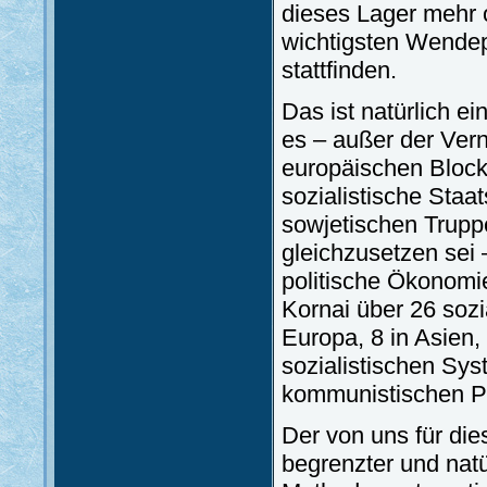
dieses Lager mehr o
wichtigsten Wendepu
stattfinden.
Das ist natürlich e
es – außer der Ver
europäischen Blockl
sozialistische Staa
sowjetischen Truppe
gleichzusetzen sei 
politische Ökonomi
Kornai über 26 sozi
Europa, 8 in Asien, 
sozialistischen Sys
kommunistischen Pa
Der von uns für die
begrenzter und natü