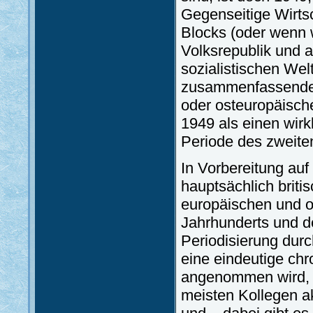
Gegenseitige Wirts
Blocks (oder wenn 
Volksrepublik und 
sozialistischen Wel
zusammenfassende 
oder osteuropäisch
1949 als einen wir
Periode des zweite
In Vorbereitung auf
hauptsächlich brit
europäischen und o
Jahrhunderts und d
Periodisierung durc
eine eindeutige ch
angenommen wird, i
meisten Kollegen a