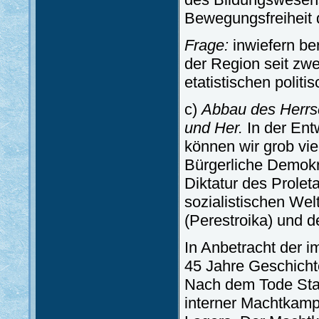
Bewegungsfreiheit 
Frage:
inwiefern ber
der Region seit zw
etatistischen politi
c)
Abbau des Herrsc
und Her.
In der Ent
können wir grob vie
Bürgerliche Demokr
Diktatur des Prole
sozialistischen We
(Perestroika) und de
In Anbetracht der 
45 Jahre Geschicht
Nach dem Tode Stal
interner Machtkampf