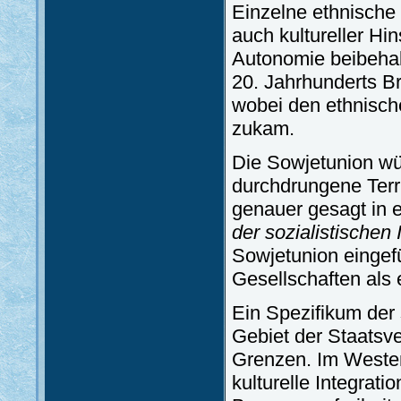
Einzelne ethnische 
auch kultureller Hin
Autonomie beibehalt
20. Jahrhunderts B
wobei den ethnisc
zukam.
Die Sowjetunion wü
durchdrungene Terr
genauer gesagt in 
der sozialistischen
Sowjetunion eingefü
Gesellschaften als 
Ein Spezifikum der 
Gebiet der Staatsve
Grenzen. Im Westen
kulturelle Integrat