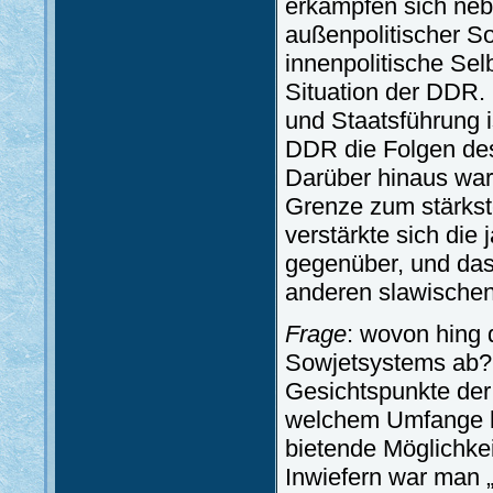
erkämpfen sich neb
außenpolitischer So
innenpolitische Selb
Situation der DDR. 
und Staatsführung i
DDR die Folgen des
Darüber hinaus war
Grenze zum stärks
verstärkte sich die
gegenüber, und das 
anderen slawischen
Frage
: wovon hing
Sowjetsystems ab?
Gesichtspunkte der
welchem Umfange hat
bietende Möglichke
Inwiefern war man „