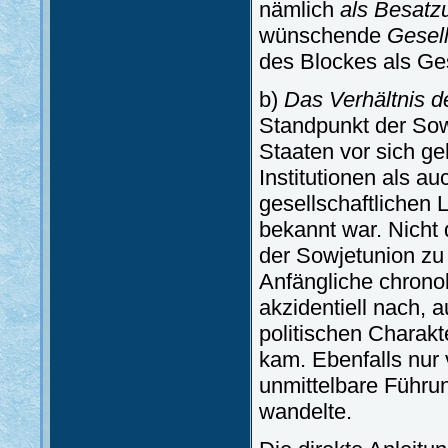
nämlich
als Besat
wünschende
Gesell
des Blockes als Ge
b)
Das Verhältnis d
Standpunkt der Sow
Staaten vor sich g
Institutionen als a
gesellschaftlichen 
bekannt war. Nicht 
der Sowjetunion zu 
Anfängliche chrono
akzidentiell nach, 
politischen Charakt
kam. Ebenfalls nur 
unmittelbare Führu
wandelte.