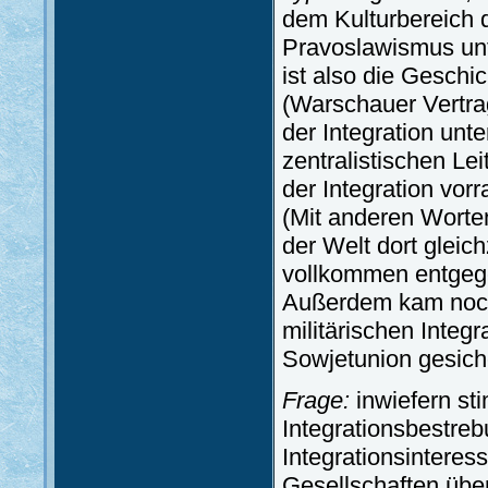
dem Kulturbereich 
Pravoslawismus un
ist also die Geschi
(Warschauer Vertra
der Integration unt
zentralistischen Le
der Integration vor
(Mit anderen Worten
der Welt dort gleic
vollkommen entgege
Außerdem kam noch h
militärischen Integ
Sowjetunion gesiche
Frage:
inwiefern st
Integrationsbestreb
Integrationsinteres
Gesellschaften üb