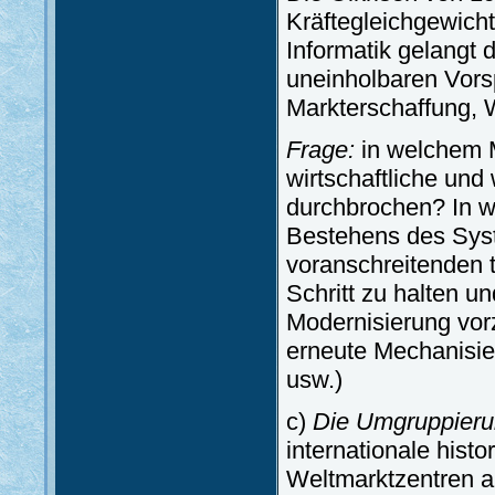
Kräftegleichgewicht
Informatik gelangt 
uneinholbaren Vors
Markterschaffung, 
Frage:
in welchem M
wirtschaftliche und
durchbrochen? In w
Bestehens des Syst
voranschreitenden 
Schritt zu halten u
Modernisierung vor
erneute Mechanisie
usw.)
c)
Die Umgruppieru
internationale hist
Weltmarktzentren al