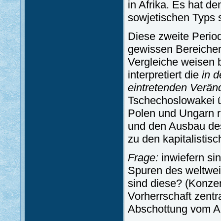
in Afrika. Es hat d
sowjetischen Typs 
Diese zweite Period
gewissen Bereichen
Vergleiche weisen b
interpretiert die
in 
eintretenden Verä
Tschechoslowakei ü
Polen und Ungarn r
und den Ausbau des
zu den kapitalistis
Frage:
inwiefern si
Spuren des weltwei
sind diese? (Konzen
Vorherrschaft zentr
Abschottung vom Au