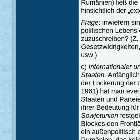
Rumänien) ließ die
hinsichtlich der „e
Frage
: inwiefern si
politischen Lebens 
zuzuschreiben? (Z. 
Gesetzwidrigkeiten,
usw.)
c)
Internationaler u
Staaten
. Anfänglic
der Lockerung der 
1961) hat man even
Staaten und Parte
ihrer Bedeutung fü
Sowjetunion
festgel
Blockes den Frontl
ein außenpolitisch 
Rumänien, das kein