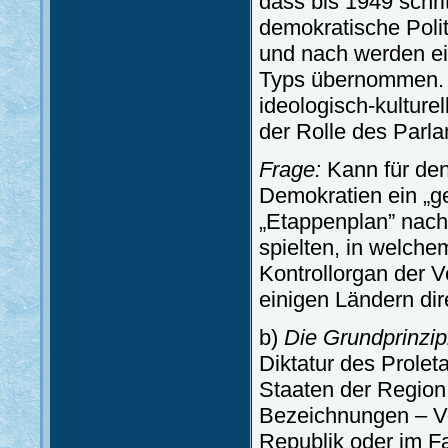
dass bis 1949 schri
demokratische Polit
und nach werden ei
Typs übernommen. 
ideologisch-kulturel
der Rolle des Parl
Frage:
Kann für den
Demokratien ein „
„Etappenplan” nac
spielten, in welch
Kontrollorgan der 
einigen Ländern dire
b)
Die Grundprinzipi
Diktatur des Prolet
Staaten der Region 
Bezeichnungen – Vo
Republik oder im F