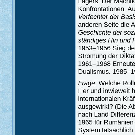
Lagers. Der Machtk
Konfrontationen. Au
Verfechter der Basis
anderen Seite die 
Geschichte der soz
ständiges Hin und 
1953–1956 Sieg de
Strömung der Dikta
1961–1968 Erneuter
Dualismus. 1985–19
Frage:
Welche Rolle
Her und inwieweit 
internationalen Krä
ausgewirkt? (Die A
nach Land Differenz
1965 für Rumänien 
System tatsächlich