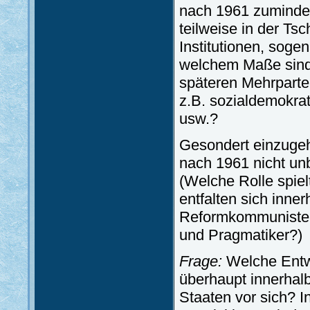
nach 1961 zumindes
teilweise in der Ts
Institutionen, sog
welchem Maße sind
späteren Mehrparte
z.B. sozialdemokrati
usw.?
Gesondert einzugeh
nach 1961 nicht unb
(Welche Rolle spie
entfalten sich inne
Reformkommunisten,
und Pragmatiker?)
Frage:
Welche Entwi
überhaupt innerhalb
Staaten vor sich?