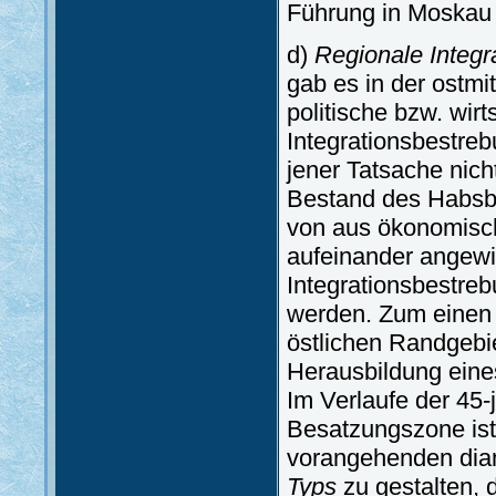
Führung in Moskau 
d)
Regionale Integr
gab es in der ostm
politische bzw. wirt
Integrationsbestreb
jener Tatsache nich
Bestand des Habsbu
von aus ökonomisch
aufeinander angewi
Integrationsbestre
werden. Zum einen d
östlichen Randgebi
Herausbildung ein
Im Verlaufe der 45-
Besatzungszone is
vorangehenden dia
Typs
zu gestalten, 