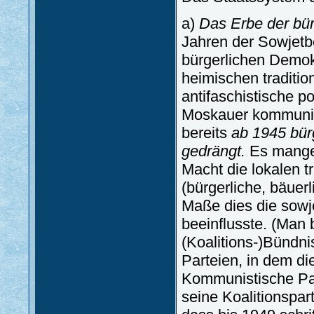
a)
Das Erbe der bür
Jahren der Sowjet
bürgerlichen Demokr
heimischen traditio
antifaschistische po
Moskauer kommunis
bereits
ab 1945 bür
gedrängt.
Es mangel
Macht die lokalen t
(bürgerliche, bäuer
Maße dies die sowj
beeinflusste. (Man 
(Koalitions-)Bündni
Parteien, in dem di
Kommunistische Par
seine Koalitionspart