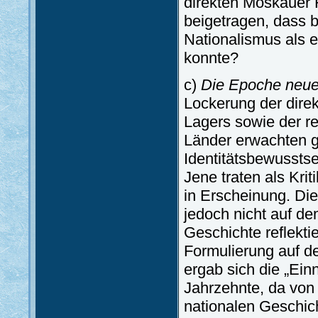
direkten Moskauer 
beigetragen, dass b
Nationalismus als e
konnte?
c)
Die Epoche neue
Lockerung der direk
Lagers sowie der re
Länder erwachten g
Identitätsbewusstse
Jene traten als Krit
in Erscheinung. Die
jedoch nicht auf de
Geschichte reflektie
Formulierung auf de
ergab sich die „Ein
Jahrzehnte, da von
nationalen Geschic