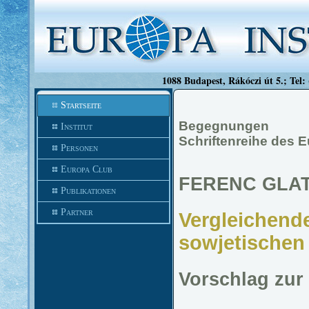
1088 Budapest, Rákóczi út 5.; Tel:
Startseite
Begegnungen
Institut
Schriftenreihe des E
Personen
Europa Club
FERENC GLA
Publikationen
Partner
Vergleichend
sowjetischen
Vorschlag zur