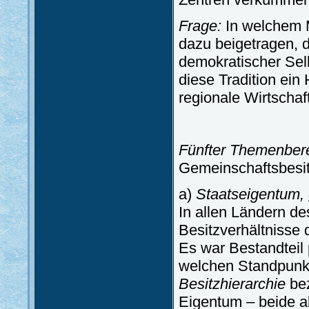
Frage:
In welchem M
dazu beigetragen, d
demokratischer Selb
diese Tradition ein
regionale Wirtschaf
Fünfter Themenber
Gemeinschaftsbesit
a)
Staatseigentum, 
In allen Ländern de
Besitzverhältnisse 
Es war Bestandteil 
welchen Standpunkt 
Besitzhierarchie
bez
Eigentum – beide a