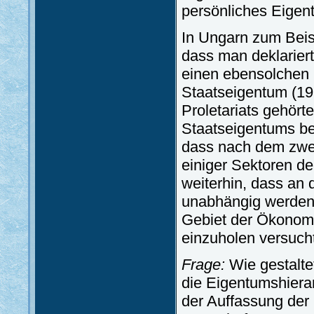
persönliches Eigen
In Ungarn zum Beis
dass man deklarier
einen ebensolchen B
Staatseigentum (197
Proletariats gehört
Staatseigentums bet
dass nach dem zwei
einiger Sektoren der
weiterhin, dass an 
unabhängig werdend
Gebiet der Ökonom
einzuholen versuch
Frage:
Wie gestaltet
die Eigentumshiera
der Auffassung der 