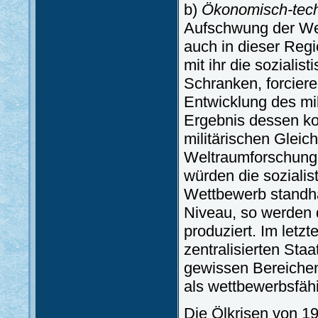
b)
Ökonomisch-tech
Aufschwung der Wel
auch in dieser Reg
mit ihr die soziali
Schranken, forciere
Entwicklung des mil
Ergebnis dessen k
militärischen Gleic
Weltraumforschung.
würden die soziali
Wettbewerb standh
Niveau, so werden 
produziert. Im letz
zentralisierten Sta
gewissen Bereichen
als wettbewerbsfäh
Die Ölkrisen von 1