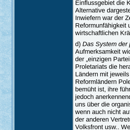
Einflussgebiet die
Alternative dargest
Inwiefern war der Z
Reformunfähigkeit 
wirtschaftlichen Kr
d)
Das System der p
Aufmerksamkeit wid
der „einzigen Partei
Proletariats die he
Ländern mit jeweils 
Reformländern Polen
bemüht ist, ihre fü
jedoch anerkennende
uns über die organi
wenn auch nicht au
der anderen Vertre
Volksfront usw.. We