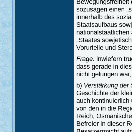
Bewegungsfreiheit d
sozusagen einen „sa
innerhalb des sozia
Staatsaufbaus sowj
nationalstaatlichen
„Staates sowjetisch
Vorurteile und Ster
Frage:
inwiefern tru
dass gerade in die
nicht gelungen war
b)
Verstärkung der 
Geschichte der klei
auch kontinuierlich
von den in die Re
Reich, Osmanisches
Befreier in dieser R
Besatzermacht aufg