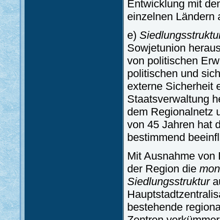
Entwicklung mit de
einzelnen Ländern 
e)
Siedlungsstruktu
Sowjetunion heraus
von politischen Erw
politischen und sic
externe Sicherheit
Staatsverwaltung h
dem Regionalnetz u
von 45 Jahren hat 
bestimmend beeinfl
Mit Ausnahme von D
der Region die
mon
Siedlungsstruktur
au
Hauptstadtzentralis
bestehende regiona
Zentren verkümmer