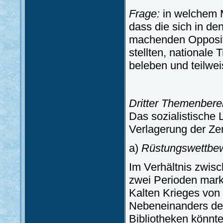
Frage:
in welchem M
dass die sich in de
machenden Opposit
stellten, nationale
beleben und teilwe
Dritter Themenbere
Das sozialistische 
Verlagerung der Zen
a)
Rüstungswettbewe
Im Verhältnis zwis
zwei Perioden mark
Kalten Krieges von
Nebeneinanders de
Bibliotheken könnten