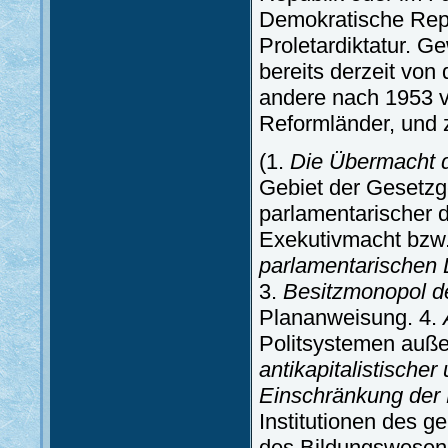
Demokratische Repu
Proletardiktatur. 
bereits derzeit von 
andere nach 1953 v
Reformländer, und z
(1.
Die Übermacht d
Gebiet der Gesetzg
parlamentarischer d
Exekutivmacht bzw. 
parlamentarischen 
3.
Besitzmonopol d
Plananweisung. 4.
Politsystemen auß
antikapitalistischer
Einschränkung der 
Institutionen des g
des Bildungswesens,