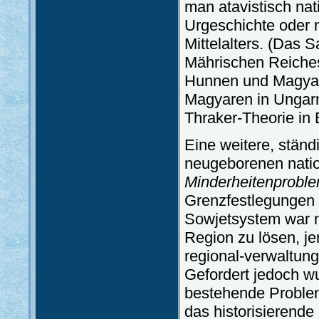
man atavistisch nat
Urgeschichte oder m
Mittelalters. (Das 
Mährischen Reiches
Hunnen und Magyare
Magyaren in Ungarn
Thraker-Theorie in 
Eine weitere, stän
neugeborenen natio
Minderheitenprobl
Grenzfestlegungen 
Sowjetsystem war n
Region zu lösen, je
regional-verwaltun
Gefordert jedoch wu
bestehende Problem
das historisierende