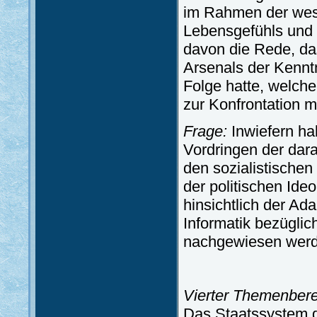
im Rahmen der west
Lebensgefühls und d
davon die Rede, das
Arsenals der Kenntn
Folge hatte, welche
zur Konfrontation m
Frage:
Inwiefern ha
Vordringen der dar
den sozialistischen
der politischen Ide
hinsichtlich der Ad
Informatik bezüglic
nachgewiesen wer
Vierter Themenbere
Das Staatssystem de