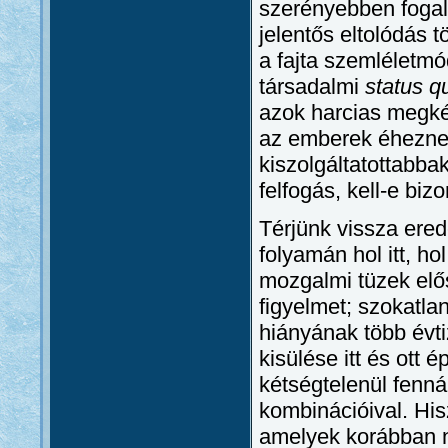
szerényebben fogal
jelentős eltolódás t
a fajta szemléletmó
társadalmi
status q
azok harcias megké
az emberek éheznek
kiszolgáltatottabba
felfogás, kell-e bizo
Térjünk vissza ered
folyamán hol itt, ho
mozgalmi tüzek elős
figyelmet; szokatl
hiányának több évti
kisülése itt és ott
kétségtelenül fenná
kombinációival. Hi
amelyek korábban 