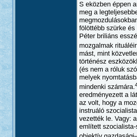
S eközben éppen arr
meg a legteljesebb
megmozdulásokban. 
fölöttébb szürke é
Péter briliáns esszé
mozgalmak rituáléir
mást, mint közvetle
történész eszközök
(és nem a róluk szó
melyek nyomtatásba
mindenki számára.
eredményezett a lá
az volt, hogy a moz
instruáló szocialist
vezették le. Vagy: 
említett szocialist
objektív gazdasági–