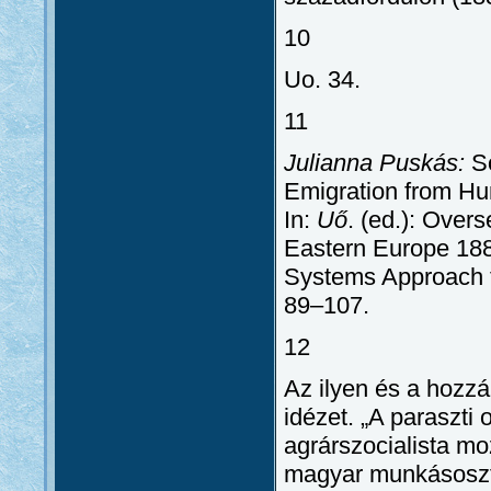
10
Uo. 34.
11
Julianna Puskás:
So
Emigration from Hu
In:
Uő
. (ed.): Over
Eastern Europe 18
Systems Approach t
89–107.
12
Az ilyen és a hozzá
idézet. „A paraszti 
agrárszocialista m
magyar munkásosztá