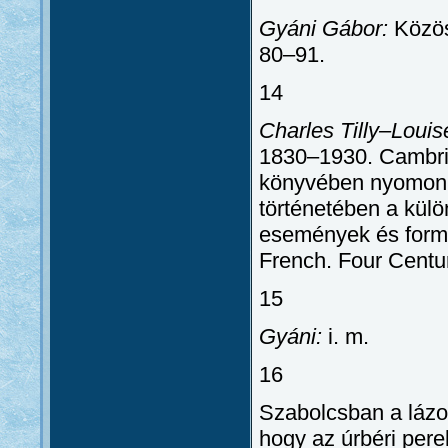
Gyáni Gábor:
Közös
80–91.
14
Charles Tilly–Louise
1830–1930. Cambrid
könyvében nyomon 
történetében a kül
események és formá
French. Four Centur
15
Gyáni:
i. m.
16
Szabolcsban a lázo
hogy az úrbéri pere