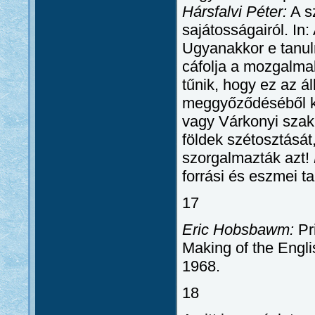
Hársfalvi Péter:
A s
sajátosságairól. In
Ugyanakkor e tanul
cáfolja a mozgalmak
tűnik, hogy ez az á
meggyőződéséből kö
vagy Várkonyi szak
földek szétosztását
szorgalmazták azt!
forrási és eszmei t
17
Eric Hobsbawm:
Pri
Making of the Engl
1968.
18