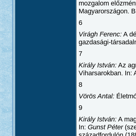
mozgalom előzmény
Magyarországon. B
6
Virágh Ferenc:
A dé
gazdasági-társadal
7
Király István:
Az agr
Viharsarokban. In: 
8
Vörös Antal:
Életmó
9
Király István:
A magy
In:
Gunst Péter
(sze
századfordulón (18