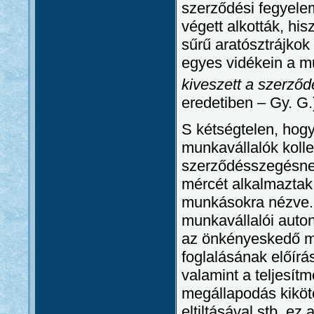
szerződési fegyele
végett alkották, his
sűrű aratósztrájkok
egyes vidékein a m
kiveszett a szerződ
eredetiben – Gy. G.
S kétségtelen, hogy
munkavállalók kolle
szerződésszegésnek
mércét alkalmaztak
munkásokra nézve.
munkavállalói auton
az önkényeskedő m
foglalásának előír
valamint a teljesít
megállapodás kiköté
eltiltásával stb. ez