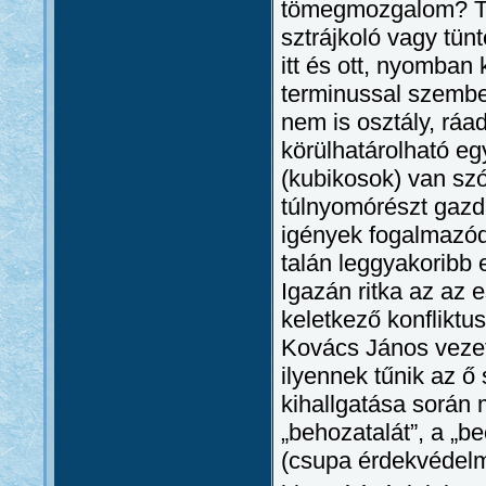
tömegmozgalom? Tü
sztrájkoló vagy tü
itt és ott, nyomban
terminussal szembe
nem is osztály, ráa
körülhatárolható eg
(kubikosok) van sz
túlnyomórészt gazd
igények fogalmazó
talán leggyakoribb
Igazán ritka az az 
keletkező konfliktus
Kovács János vezet
ilyennek tűnik az ő
kihallgatása során
„behozatalát”, a „
(csupa érdekvédelmi