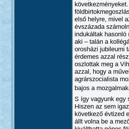
következményeket. 
földbirtokmegoszlás
első helyre, mivel 
évszázada számolni
indukáltak hasonló 
aki – talán a kollé
orosházi jubileumi
érdemes azzal rész
oszlottak meg a Vi
azzal, hogy a művel
agrárszocialista m
bajos a mozgalmaka
S így vagyunk egy so
Hiszen az sem igazá
következő évtized e
állt volna be a me
kiválthatta népes