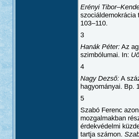
Erényi Tibor–Kend
szociáldemokrácia 
103–110.
3
Hanák Péter:
Az agr
szimbólumai. In:
U
4
Nagy Dezső:
A száz
hagyományai. Bp. 
5
Szabó Ferenc azon k
mozgalmakban rés
érdekvédelmi küzde
tartja számon.
Szab