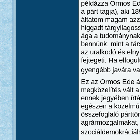
példázza Ormos Ede
a párt tagja), aki 1
áltatom magam azza
higgadt tárgyilagos
ága a tudománynak,
bennünk, mint a tá
az uralkodó és elny
fejtegeti. Ha elfog
gyengébb javára vag
Ez az Ormos Ede ál
megközelítés vált a
ennek jegyében írt
egészen a közelmúlt
összefoglaló párttö
agrármozgalmakat, 
szociáldemokráciáh