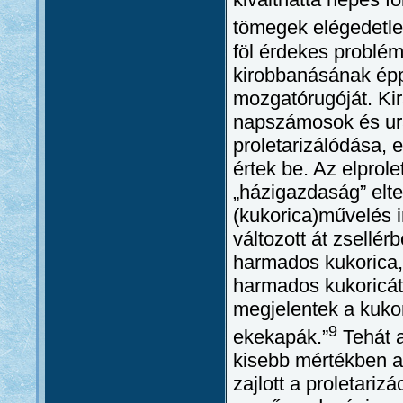
tömegek elégedetle
föl érdekes problém
kirobbanásának épp
mozgatórugóját. Kirá
napszámosok és ura
proletarizálódása, 
értek be. Az elprole
„házigazdaság” elt
(kukorica)művelés ir
változott át zsellér
harmados kukorica, 
harmados kukoricát
megjelentek a kukor
9
ekekapák.”
Tehát a
kisebb mértékben a
zajlott a proletariz