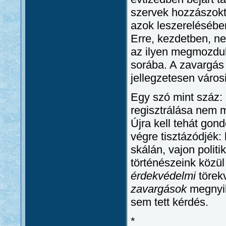
szervek hozzászokt
azok leszerelésébe
Erre, kezdetben, ne
az ilyen megmozdul
sorába. A zavargás
jellegzetesen város
Egy szó mint száz:
regisztrálása nem 
Újra kell tehát gond
végre tisztázódjék:
skálán, vajon politi
történészeink közül
érdekvédelmi
törek
zavargások
megnyil
sem tett kérdés.
*