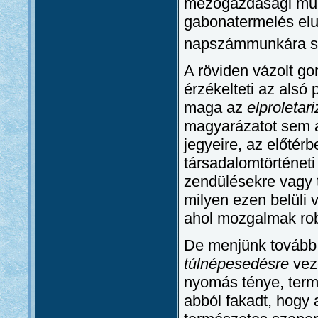
mezőgazdasági mun
gabonatermelés elu
napszámmunkára sz
A röviden vázolt g
érzékelteti az alsó
maga az
elproletar
magyarázatot sem a
jegyeire, az előtér
társadalomtörténet
zendülésekre vagy t
milyen ezen belüli 
ahol mozgalmak rob
De menjünk tovább.
túlnépesedésre
veze
nyomás ténye, term
abból fakadt, hogy a