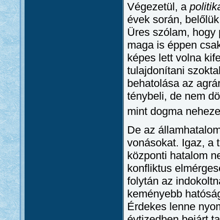
Végezetül, a
politi
évek során, belőlü
Üres szólam, hogy 
maga is éppen csak
képes lett volna kif
tulajdonítani szok
behatolása az agrár
ténybeli, de nem d
mint dogma nehezed
De az államhatalom
vonásokat. Igaz, a 
központi hatalom n
konfliktus elmérges
folytán az indokol
keményebb hatósági
Érdekes lenne nyom
évtizedben bejárt t