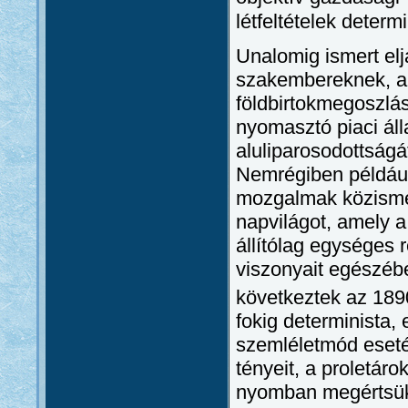
létfeltételek determ
Unalomig ismert elj
szakembereknek, ami
földbirtokmegoszlás 
nyomasztó piaci áll
aluliparosodottságá
Nemrégiben például
mozgalmak közismer
napvilágot, amely 
állítólag egységes 
viszonyait egészéb
következtek az 189
fokig determinista,
szemléletmód eseté
tényeit, a proletár
nyomban megértsük a