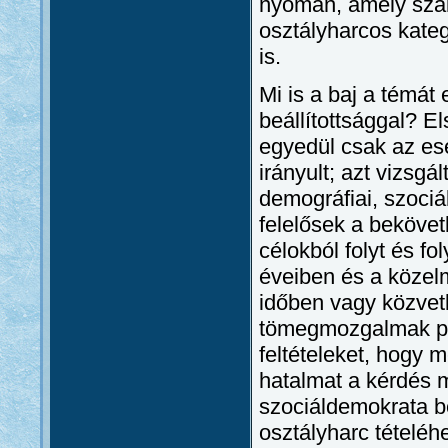
nyomán, amely szakít
osztályharcos kateg
is.
Mi is a baj a témát
beállítottsággal? E
egyedül csak az ese
irányult; azt vizsg
demográfiai, szociál
felelősek a beköve
célokból folyt és f
éveiben és a közel
időben vagy közvet
tömegmozgalmak pa
feltételeket, hogy m
hatalmat a kérdés 
szociáldemokrata be
osztályharc tételéh