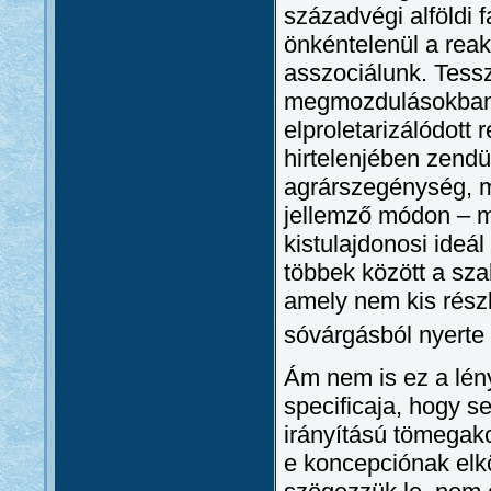
századvégi alföldi 
önkéntelenül a reak
asszociálunk. Tessz
megmozdulásokban 
elproletarizálódott
hirtelenjében zendü
agrárszegénység, m
jellemző módon – m
kistulajdonosi ideá
többek között a sza
amely nem kis részb
sóvárgásból nyerte 
Ám nem is ez a lén
specificaja, hogy 
irányítású tömegakc
e koncepciónak elkö