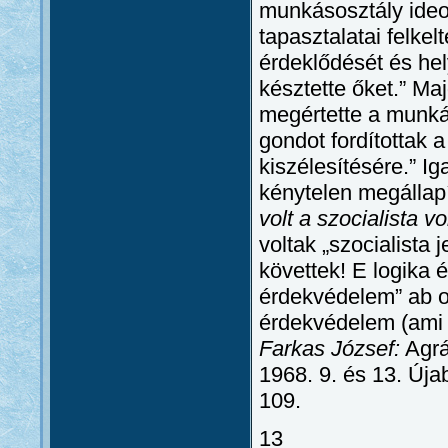
munkásosztály ideo
tapasztalatai felkel
érdeklődését és hel
késztette őket.” M
megértette a munká
gondot fordítottak
kiszélesítésére.” I
kénytelen megállapí
volt a szocialista v
voltak „szocialista 
követtek! E logika
érdekvédelem” ab ov
érdekvédelem (ami 
Farkas József:
Agrá
1968. 9. és 13. Új
109.
13