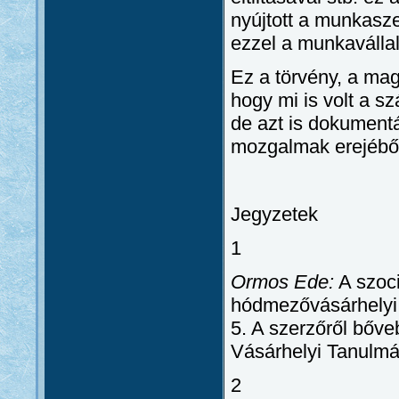
nyújtott a munkasz
ezzel a munkavállal
Ez a törvény, a mag
hogy mi is volt a s
de azt is dokumentá
mozgalmak erejébő
Jegyzetek
1
Ormos Ede:
A szoci
hódmezővásárhelyi
5. A szerzőről bőve
Vásárhelyi Tanulmá
2