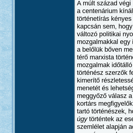
A múlt század végi 
a centenárium kínál
történetírás kényes
kapcsán sem, hogy a
változó politikai n
mozgalmakkal egy i
a belőlük bőven mer
térő marxista történ
mozgalmak időtálló 
történész szerzők f
kimerítő részletes
menetét és lehetsé
meggyőző válasz 
kortárs megfigyelő
tartó történészek, 
úgy
történtek az e
szemlélet alapján 