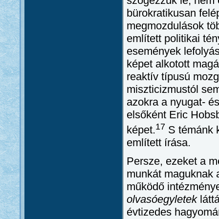
szögezzük le, nem e
bürokratikusan felép
megmozdulások töb
említett politikai t
események lefolyás
képet alkotott mag
reaktív típusú mozg
miszticizmustól sem
azokra a nyugat- és
elsőként Eric Hobs
17
képet.
S témánk k
említett írása.
Persze, ezeket a m
munkát maguknak a
működő intézmény
olvasóegyletek
látt
évtizedes hagyomán