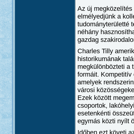
Az új megközelítés
elmélyedjünk a kol
tudományterületté t
néhány hasznosítha
gazdag szakirodalo
Charles Tilly amerik
historikumának talá
megkülönbözteti a 
formáit. Kompetitív 
amelyek rendszerint
városi közösségeken
Ezek között megemlí
csoportok, lakóhelyi
esetenkénti összeü
egymás közti nyílt 
Időben ezt követi a