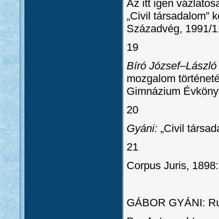
Az itt igen vázlato
„Civil társadalom” k
Századvég, 1991/1
19
Bíró József–László
mozgalom történeté
Gimnázium Évkönyv
20
Gyáni:
„Civil társada
21
Corpus Juris, 1898:I
GÁBOR GYÁNI: Ruhe