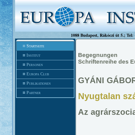
1088 Budapest, Rákóczi út 5.; Tel:
Startseite
Begegnungen
Institut
Schriftenreihe des E
Personen
Europa Club
GYÁNI GÁBO
Publikationen
Partner
Nyugtalan sz
Az agrárszoci