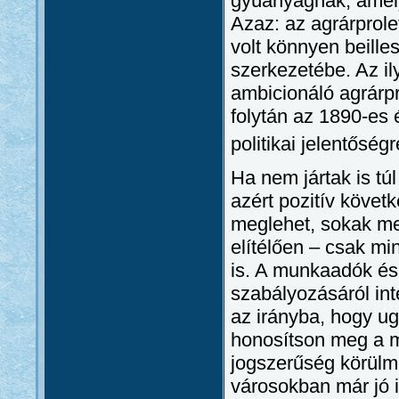
gyúanyagnak, amely
Azaz: az agrárprol
volt könnyen beille
szerkezetébe. Az il
ambicionáló agrárp
folytán az 1890-es 
politikai jelentőségr
Ha nem jártak is tú
azért pozitív köve
meglehet, sokak meg
elítélően – csak mi
is. A munkaadók és
szabályozásáról int
az irányba, hogy u
honosítson meg a m
jogszerűség körülm
városokban már jó i