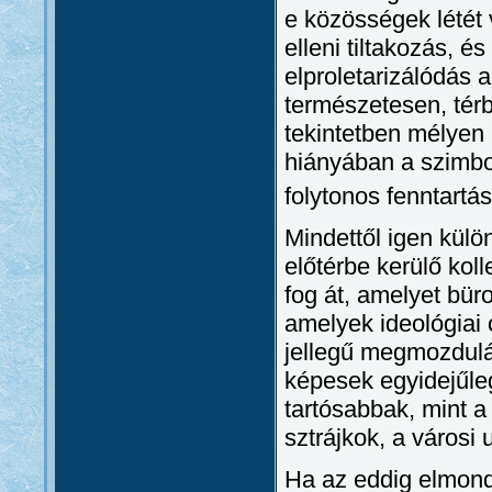
e közösségek létét 
elleni tiltakozás, 
elproletarizálódás
természetesen, térb
tekintetben mélyen r
hiányában a szimbol
folytonos fenntartá
Mindettől igen külö
előtérbe kerülő kol
fog át, amelyet bür
amelyek ideológiai 
jellegű megmozdulá
képesek egyidejűleg
tartósabbak, mint a
sztrájkok, a városi
Ha az eddig elmondo