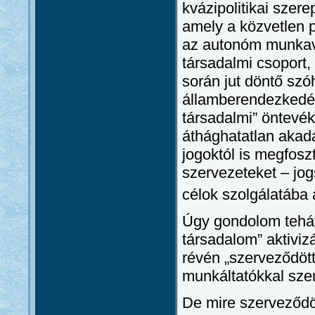
kvázipolitikai szer
amely a közvetlen po
az autonóm munkavá
társadalmi csoport, 
során jut döntő szó
államberendezkedése
társadalmi” öntevé
áthághatatlan akadá
jogoktól is megfoszt
szervezeteket – jog
célok szolgálatába á
Úgy gondolom tehát
társadalom” aktiviz
révén „szerveződött
munkáltatókkal szem
De mire szerveződöt