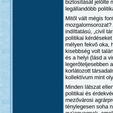
biztosítását jelölte
legállandóbb politik
Mitől vált mégis fo
mozgalomsorozat? A
indíttatású, „civil
politikai kérdéseke
mélyen fekvő oka,
kisebbség volt talá
és a helyi (lásd a vi
legerőteljesebben a
korlátozott társada
kollektívum mint ol
Minden látszat elle
politikai és érdekv
mezővárosi agrárpro
ténylegesen soha n