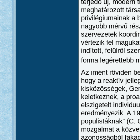
terjedő új, modern 
meghatározott társ
privilégiumainak a 
nagyobb mérvű része
szervezetek koordin
vértezik fel maguka
indított, felülről s
forma legérettebb 
Az imént röviden be
hogy a reaktív jel
kisközösségek, Gem
keletkeznek, a proa
elszigetelt individu
eredményezik. A 19.
populistáknak” (C.
mozgalmat a közvet
azonosságból fakad