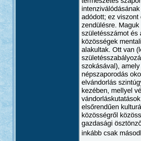
természetes szapo
intenziválódásának
adódott; ez viszon
zendülésre. Maguk 
születésszámot és a
közösségek mentalit
alakultak. Ott van 
születésszabályozás
szokásával), amely 
népszaporodás oko
elvándorlás szintúg
kezében, mellyel v
vándorláskutatások 
elsőrendűen kulturá
közösségről közöss
gazdasági ösztönző
inkább csak másodla