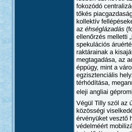
fokozódó centralizá
tőkés piacgazdaság 
kollektív fellépése
az
éhséglázadás
(f
ellenőrzés melletti 
spekulációs áruért
raktárainak a kisaj
megtagadása, az a
éppúgy, mint a váro
egzisztenciális hely
térhódítása, megann
eleji angliai gépr
Végül Tilly szól az 
közösségi viselkedé
érvényüket vesztő 
védelméért mobilizá