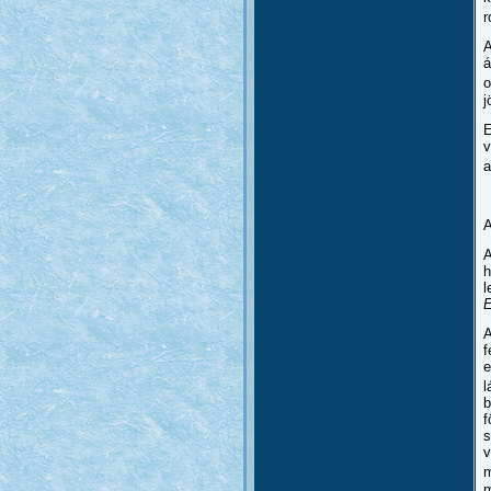
r
A
á
o
j
E
v
a
A
A
h
l
E
A
f
e
l
b
f
s
v
m
m