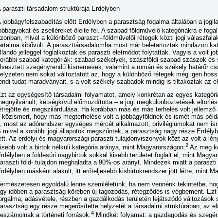
 paraszti társadalom struktúrája Erdélyben
 jobbágyfelszabadítás előtt Erdélyben a parasztság fogalma általában a jogila
obbágyokat és zselléreket ölelte fel. A szabad földművelő kategóriákra e fog
zonban, mivel a különböző paraszti–földművelői rétegek közti jogi válaszfala
artalma kibővült. A paraszttársadalomba most már beletartoztak mindazon ka
llandó jelleggel foglalkoztak és paraszti életmódot folytattak. Vagyis a volt j
orábbi szabad kategóriák: szabad székelyek, szászföldi szabad szászok és 
lvesztett szegényrendű kisnemesek, valamint a román és székely határőr cs
elyzeten nem sokat változtatott az, hogy a különböző rétegek még igen hoss
endi tudat maradványait, s a volt székely szabadok mindig is tiltakoztak az e
zt az egységesítő társadalmi folyamatot, amely konkrétan az egyes kategór
egnyilvánult, kétségkívül előmozdította – a jogi megkülönböztetések eltörlése
étrejötte és megszilárdulása. Ha korábban más és más terhelés volt jellemző 
 közismert, hogy más megterhelése volt a jobbágyföldnek és ismét más példáu
, most az adórendszer egységes mércét alkalmazott, privilégiumokat nem ismer
 mivel a korábbi jogi állapotok megszűntek, a parasztság nagy része Erdélyb
ett. Az erdélyi és magyarországi paraszti tulajdonviszonyok közt az volt a l
2
isebb volt a birtok nélküli kategória aránya, mint Magyarországon.
Az meg köz
rdélyben a földesúri nagybirtok sokkal kisebb területet foglalt el, mint Mag
araszti föld- tulajdon meghaladta a 90%-os arányt. Mindezek miatt a paraszti
rdélyben másként alakult; itt erőteljesebb kisbirtokrendszer jött létre, mint M
ermészetesen egyoldalú lenne szemléletünk, ha nem vennénk tekintetbe, hog
gy időben a parasztság körében új tagozódás, rétegződés is végbement. Ezt 
orgalma, adásvétele, részben a gazdálkodás területén lejátszódó változások 
arasztság egy része megerősítette helyzetét a társadalmi struktúrában, az e
4
eszámolnak a történeti források.
Mindkét folyamat: a gazdagodás és szegén