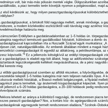
redménye volt, bár más-más pólusán mentek végbe. Dolgozatunkban azonb
azdálkodás,
a
piaci termelés
terén követjük nyomon a polgárosodást, majd 
z első kérdésünk az, hogy milyen parasztgazdaság-típusokat különböztethe
rdélyben?
 gazdaságtípusokat, a birtokolt föld nagysága mellett, annak minősége, a ga
endszere, a modern közlekedési eszközöktől való távolság vagy azokhoz köz
övedelmezősége határozta meg.
zámszerűen Erdélyben a gazdatársadalomban az 1–5 holdas ún. törpegazdas
ategória nagyrészt természeti gazdálkodást folytatott, különösen a domb- és
azdaságtípussal kapcsolatban írta a
Huszadik Század
egyik munkatársa: „A 
eljesen zárt, naturálgazdálkodás. Az emberek általában mindent a maguk házt
emzetközi cseregazdaságot itt egyedül az ablaküveg, a petróleumlámpa, az e
5
zesz képviselik.”
Ez a jellemzés kétségkívül az erdélyi törpegazdaságok zö
z a gazdaságtípus is eladott egy-két állatot, hogy az adófizetéshez szükség
áztartások legszükségesebb kellékeit megvásárolhassa, de a pénz nagyobb 
ltal kereste meg.
z előbbi gazdaságtípussal szemben az alföldi részeken, a folyóvölgyekbe, d
vezetekbe települt 1–5 holdas kategória már nem teljesen naturális típus. A 
olozsvár melletti hóstátiak, a Brassó melletti bolgárszegiek, a Nyárád mellet
agyrészt piacra termeltek, így árutermelő kisgazdaságokat képeztek. Ilyen p
olt jellemző a 6–20 holdas gazdaságokra, a 20–100 holdasok pedig rendszer
elvevőpiacok számára.
ekkora lehetett az aránya a különböző nagyságú, de rendszeresen piacra t
sszes paraszti gazdaságban? Nos, a kortárs köz- és agrárgazdászok számít
6
azdaságoknak egynegyede termelt rendszeresen eladásra,
Szolnok–Doboka