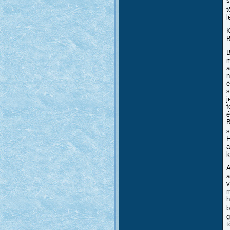
s
t
l
K
B
B
m
n
é
s
j
f
é
B
s
H
a
k
A
a
v
m
h
b
g
t