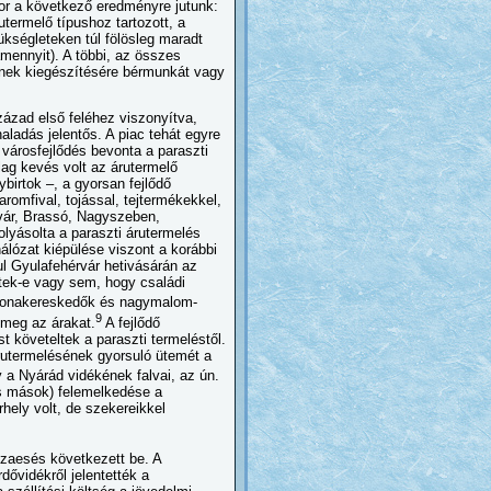
or a következő eredményre jutunk:
termelő típushoz tartozott, a
kségleteken túl fölösleg maradt
amennyit). A többi, az összes
ének kiegészítésére bérmunkát vagy
zázad első feléhez viszonyítva,
ladás jelentős. A piac tehát egyre
 városfejlődés bevonta a paraszti
ag kevés volt az árutermelő
ybirtok –, a gyorsan fejlődő
romfival, tojással, tejtermékekkel,
svár, Brassó, Nagyszeben,
lyásolta a paraszti árutermelés
álózat kiépülése viszont a korábbi
ul Gyulafehérvár hetivásárán az
tek-e vagy sem, hogy családi
abonakereskedők és nagymalom-
9
 meg az árakat.
A fejlődő
t követeltek a paraszti termeléstől.
árutermelésének gyorsuló ütemét a
y a Nyárád vidékének falvai, az ún.
és mások) felemelkedése a
hely volt, de szekereikkel
szaesés következett be. A
dővidékről jelentették a