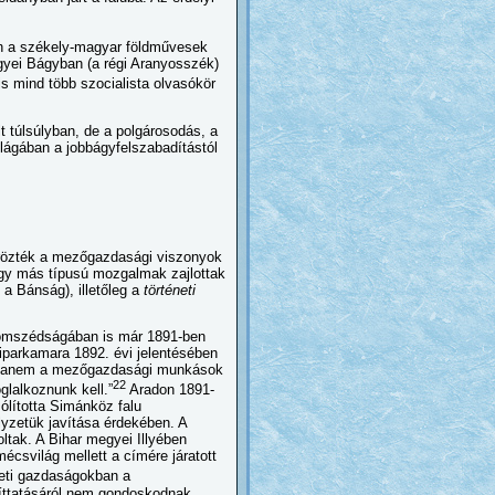
n a székely-magyar földművesek
egyei Bágyban (a régi Aranyosszék)
is mind több szocialista olvasókör
 túlsúlyban, de a polgárosodás, a
ilágában a jobbágyfelszabadítástól
ükrözték a mezőgazdasági viszonyok
hogy más típusú mozgalmak zajlottak
 a Bánság), illetőleg a
történeti
omszédságában is már 1891-ben
iparkamara 1892. évi jelentésében
ri, hanem a mezőgazdasági munkások
22
glalkoznunk kell.”
Aradon 1891-
ólította Simánköz falu
lyzetük javítása érdekében. A
tak. A Bihar megyei Illyében
csvilág mellett a címére járatott
leti gazdaságokban a
ttatásáról nem gondoskodnak,