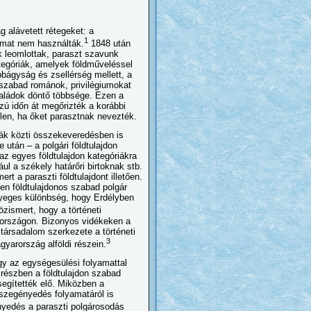
g alávetett rétegeket: a
1
almat nem használták.
1848 után
k leomlottak, paraszt szavunk
tegóriák, amelyek földműveléssel
obbágyság és zsellérség mellett, a
szabad románok, privilégiumokat
aládok döntő többsége. Ezen a
zú időn át megőrizték a korábbi
llen, ha őket parasztnak nevezték.
iák közti összekeveredésben is
 után – a polgári földtulajdon
az egyes földtulajdon kategóriákra
l a székely határőri birtoknak stb.
t a paraszti földtulajdont illetően.
en földtulajdonos szabad polgár
ényeges különbség, hogy Erdélyben
ismert, hogy a történeti
yarországon. Bizonyos vidékeken a
 társadalom szerkezete a történeti
3
agyarország alföldi részein.
y az egységesülési folyamattal
részben a földtulajdon szabad
segítették elő. Miközben a
lszegényedés folyamatáról is
yedés a paraszti polgárosodás