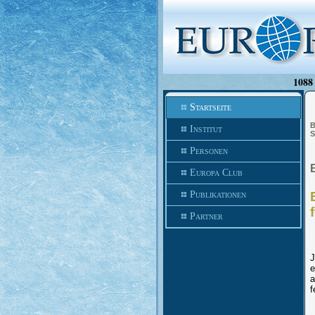
1088 
Startseite
B
Institut
S
Personen
Europa Club
Publikationen
Partner
J
e
a
f