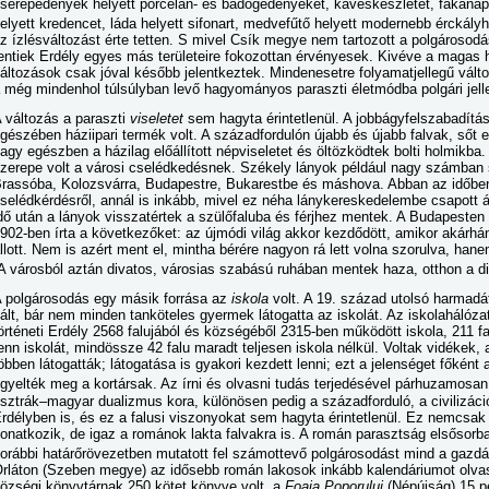
serépedények helyett porcelán- és bádogedényeket, kávéskészletet, fakanapé 
elyett kredencet, láda helyett sifonart, medvefűtő helyett modernebb érckály
z ízlésváltozást érte tetten. S mivel Csík megye nem tartozott a polgárosodá
entiek Erdély egyes más területeire fokozottan érvényesek. Kivéve a magas 
áltozások csak jóval később jelentkeztek. Mindenesetre folyamatjellegű vál
 még mindenhol túlsúlyban levő hagyományos paraszti életmódba polgári jell
 változás a paraszti
viseletet
sem hagyta érintetlenül. A jobbágyfelszabadítá
gészében háziipari termék volt. A századfordulón újabb és újabb falvak, sőt
agy egészben a házilag előállított népviseletet és öltözködtek bolti holmikb
zerepe volt a városi cselédkedésnek. Székely lányok például nagy számban
rassóba, Kolozsvárra, Budapestre, Bukarestbe és máshova. Abban az időben 
selédkérdésről, annál is inkább, mivel ez néha lánykereskedelembe csapott át
dő után a lányok visszatértek a szülőfaluba és férjhez mentek. A Budapeste
902-ben írta a következőket: az újmódi világ akkor kezdődött, amikor akárhá
llott. Nem is azért ment el, mintha bérére nagyon rá lett volna szorulva, hane
A városból aztán divatos, városias szabású ruhában mentek haza, otthon a div
 polgárosodás egy másik forrása az
iskola
volt. A 19. század utolsó harmadát
ált, bár nem minden tanköteles gyermek látogatta az iskolát. Az iskolahálóz
örténeti Erdély 2568 falujából és községéből 2315-ben működött iskola, 211 fa
enn iskolát, mindössze 42 falu maradt teljesen iskola nélkül. Voltak vidékek, a
öbben látogatták; látogatása is gyakori kezdett lenni; ezt a jelenséget főkén
igyelték meg a kortársak. Az írni és olvasni tudás terjedésével párhuzamosa
sztrák–magyar dualizmus kora, különösen pedig a századforduló, a civilizáció
rdélyben is, és ez a falusi viszonyokat sem hagyta érintetlenül. Ez nemcsa
onatkozik, de igaz a románok lakta falvakra is. A román parasztság elsősorban
orábbi határőrövezetben mutatott fel számottevő polgárosodást mind a gazdá
rláton (Szeben megye) az idősebb román lakosok inkább kalendáriumot olvast
özségi könyvtárnak 250 kötet könyve volt, a
Foaia Poporului
(Népújság) 15 pé