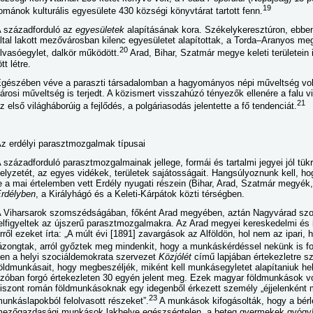
19
ománok kulturális egyesülete 430 községi könyvtárat tartott fenn.
 századforduló az
egyesületek
alapításának kora. Székelykeresztúron, ebbe
ltal lakott mezővárosban kilenc egyesületet alapítottak, a Torda–Aranyos m
20
lvasóegylet, dalkör működött.
Arad, Bihar, Szatmár megye keleti területein 
ött létre.
gészében véve a paraszti társadalomban a hagyományos népi műveltség volt
árosi műveltség is terjedt. A közismert visszahúzó tényezők ellenére a falu v
21
z első világháborúig a fejlődés, a polgáriasodás jelentette a fő tendenciát.
z erdélyi parasztmozgalmak típusai
 századforduló parasztmozgalmainak jellege, formái és tartalmi jegyei jól t
elyzetét, az egyes vidékek, területek sajátosságait. Hangsúlyoznunk kell, 
e a mai értelemben vett Erdély nyugati részein (Bihar, Arad, Szatmár megyék,
rdélyben
, a Királyhágó és a Keleti-Kárpátok közti térségben.
 Viharsarok szomszédságában, főként Arad megyében, aztán Nagyvárad sz
elfigyeltek az újszerű parasztmozgalmakra. Az Arad megyei kereskedelmi és 
rről ezeket írta: „A múlt évi [1891] zavargások az Alföldön, hol nem az ipa
ázongtak, arról győztek meg mindenkit, hogy a munkáskérdéssel nekünk is fo
en a helyi szociáldemokrata szervezet
Közjólét
című lapjában értekezletre sz
öldmunkásait, hogy megbeszéljék, miként kell munkásegyletet alapítaniuk he
zóban forgó értekezleten 30 egyén jelent meg. Ezek magyar földmunkások vol
iszont román földmunkásoknak egy idegenből érkezett személy „éjjelenként mé
23
unkáslapokból felolvasott részeket”.
A munkások kifogásolták, hogy a bér
ezőgazdasági munkások lakhelye egészségtelen, a beteg gyermekek gyógyí