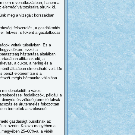
an nem e vonatkozásban, hanem a
az
életmód
változásaira térünk ki.
tünk meg a vizsgált korszakban
zdasági felszerelés, a gazdálkodás
eli fekvés, s főként a gazdálkodás
ágok voltak túlsúlyban. Ez a
 hegyvidéken. Ezzel a
parasztság háztartása általában
artásában állítanak elő, a
kevas, a cukor, a hering és a
méről általában elmondható volt. De
es pénzt előteremtse s a
részét mégis bérmunka vállalása
e mindenekelőtt a városi
kereskedéssel foglalkozók, például a
ti dinnyés és zöldségtermelő falvak
iacozás és árutermelés fokozottan
esen termeltek a szélesedő
ermelő gazdaságtípusoknak az
ásai szerint Kolozs megyében a
 megyében 25–60%-a, a vidék