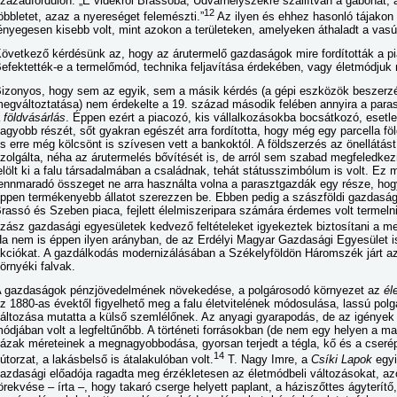
zázadfordulón: „E vidékről Brassóba, Udvarhelyszékre szállítván a gabonát, a 
12
öbbletet, azaz a nyereséget felemészti.”
Az ilyen és ehhez hasonló tájakon
ényegesen kisebb volt, mint azokon a területeken, amelyeken áthaladt a vasú
övetkező kérdésünk az, hogy az árutermelő gazdaságok mire fordították a pi
efektették-e a termelőmód, technika feljavítása érdekében, vagy életmódjuk 
izonyos, hogy sem az egyik, sem a másik kérdés (a gépi eszközök beszerzés
egváltoztatása) nem érdekelte a 19. század második felében annyira a para
a
földvásárlás
. Éppen ezért a piacozó, kis vállalkozásokba bocsátkozó, eset
agyobb részét, sőt gyakran egészét arra fordította, hogy még egy parcella föl
s erre még kölcsönt is szívesen vett a bankoktól. A földszerzés az önellátást
zolgálta, néha az árutermelés bővítését is, de arról sem szabad megfeledkezn
elölt ki a falu társadalmában a családnak, tehát státusszimbólum is volt. Ez 
ennmaradó összeget ne arra használta volna a parasztgazdák egy része, hog
ppen termékenyebb állatot szerezzen be. Ebben pedig a szászföldi gazdaságo
rassó és Szeben piaca, fejlett élelmiszeripara számára érdemes volt termeln
zász gazdasági egyesületek kedvező feltételeket igyekeztek biztosítani a 
a nem is éppen ilyen arányban, de az Erdélyi Magyar Gazdasági Egyesület 
kciókat. A gazdálkodás modernizálásában a Székelyföldön Háromszék járt az
örnyéki falvak.
 gazdaságok pénzjövedelmének növekedése, a polgárosodó környezet az
él
z 1880-as évektől figyelhető meg a falu életvitelének módosulása, lassú polg
áltozása mutatta a külső szemlélőnek. Az anyagi gyarapodás, de az igények
ódjában volt a legfeltűnőbb. A történeti forrásokban (de nem egy helyen a mai
ázak méreteinek a megnagyobbodása, gyorsan terjedt a tégla, kő és a cseré
14
útorzat, a lakásbelső is átalakulóban volt.
T. Nagy Imre, a
Csíki Lapok
egyi
azdasági előadója ragadta meg érzékletesen az életmódbeli változásokat, azok
örekvése – írta –, hogy takaró cserge helyett paplant, a háziszőttes ágyterítő, a