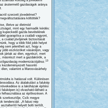
szállítási költség a jövedelmi
 az árutermelő gazdaságok aránya
t.
acról szerzett jövedelmet?
megváltoztatására költötték?
e, illetve az életmód
sztságot, mint egy harmadik kérdés:
leg kupeckedő gazda bevételének
ddel gyarapítsa a családi vagyont,
, a család jövőjének biztosítását
ünk, hogy a több föld jobb helyet
még sem jelentheti azt, hogy a
y jobb eszközöket vásároljon, vagy
k jártak az élen, egyrészt, mert
i, másrészt mert a gazdakörök, a
13
mezőgazdaság modernizációjához.
is kezdeményezett hasonló
 élen, valamint a Marosvásárhely
etmód
ra is hatással volt. Különösen
árosodása. Az átalakulást a falukép
 növekedése is a lakóházak építési
 faluképen is) olvasható-látható a
p felhasználása az építkezésen. A
k szerkesztője, Csík megye
 tendenciáit. „A falusi nép
sztalterítő helyett bolti terítőt,