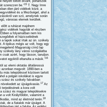
helyett töltött dívánt, pohárszék
15
hát szerezzen be.”
T. Nagy Imre
sban élen járó vidékek közé, a
hegyvidéket és a Mezőséget, ahol a
tozásokról van szó, amelynek során
egű, városias elemek kerültek.
s előtt a ruházat majdnem
 egész vidékek hagyták el részben
a. Ebben a folyamatban nem kis
 szegődtek el házicselédnek
a lapok sokat írtak az ún. székely
. A tipikus mégis az volt, hogy egy
n megjelenő
Magyarság
című lap
ny székely lány városi szolgálatba
m csak azért, hogy lásson, tanuljon.
16
atot egyiktől eltanulta a másik.”
ól az elemi oktatás általánossá
at azonban megvolt: 1890-ben a
lu más településsel közösen tartott
hol a polgári iskolákat is egyre
t a szász és székely falvakban
17
n növekedett az újságolvasás.
Az
 terjedésének a kora volt
k a szász és magyar településekre
 a volt Királyföldön, valamint a
18
lkodás, mind az életmód terén.
ak, de a fiatalok már újságot. A
ldányban járt a faluba. Az erdélyi