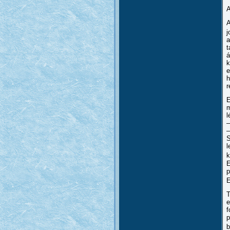
A
A
j
a
t
á
k
e
h
r
E
m
l
–
–
S
l
k
E
p
E
T
e
f
p
b