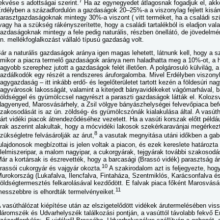
7
ekvése s adottságai szerint.
Ha az egynegyedet átlagosnak fogadjuk el, akk
rdélyben a századfordulón a gazdaságok 20–25%-a a viszonylag fejlett kisáru
arasztgazdaságoknak mintegy 30%-a viszont ( vitt terméket, ha a családi szü
vagy ha a szükség rákényszerítette, hogy a családi tartalékból is eladjon val
azdaságoknak mintegy a fele pedig naturális, részben önellátó, de jövedelm
n. mellékfoglalkozást vállaló típusú gazdaság volt.
ár a naturális gazdaságok aránya igen magas lehetett, látnunk kell, hogy a s
mikor a piacra termelő gazdaságok aránya nem haladhatta meg a 10%-ot, a ha
agyobb szerephez jutott a gazdaságok felét illetően. A polgárosuló külvilág, a
azdálkodók egy részét a rendszeres áruforgalomba. Mivel Erdélyben viszonyl
agygazdaság – itt inkább erdő- és legelőterületet tartott kezén a földesúri nag
agyvárosok lakosságát, valamint a kiterjedt bányavidékeket vágómarhával, ba
öldséggel és gyümölccsel nagyrészt a paraszti gazdaságok látták el. Koloz
agyenyed, Marosvásárhely, a Zsil völgye bányászhelységei felvevőpiaca befo
zakosodását is az ún. zöldség- és gyümölcszónák kialakulása által. A vasúth
árt vidéki piacok átrendeződéséhez vezetett. Ha a vasúti korszak előtt példá
rak aszerint alakultak, hogy a mócvidéki lakosok szekérkaravánjai megérkez
8
zükségletre felvásárolják az árut,
a vasutak megnyitása utáni időkben a g
ulajdonosok megbízottai is jelen voltak a piacon, és ezek kereslete határozta
lelmiszeripar, a malom nagyipar, a cukorgyárak, tejgyárak további szakosodás
ár a kortársak is észrevették, hogy a barcasági (Brassó vidék) parasztság 
10
rassói cukorgyár és vajgyár okozta.
A szakirodalom azt is feljegyezte, hog
urokország (Lukafalva, Ilencfalva, Fintaháza, Szentmiklós, Karácsonfalva 
öldségtermesztés felkarolásával kezdődött. E falvak piaca főként Marosvásár
11
esszebbre is elhordták termelvényeiket.
 vasúthálózat kiépítése után az elszigetelődött vidékek árutermelésében vis
áromszék és Udvarhelyszék találkozási pontján, a vasúttól távolabb fekvő Er