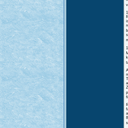
v
1
R
i
r
b
s
m
1
M
k
t
A
m
T
a
Z
p
f
R
f
a
8
s