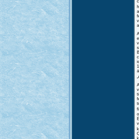
c
h
a
f
v
a
A
e
v
s
B
c
i
1
á
„
A
v
t
f
t
f
o
E
v
k
O
k