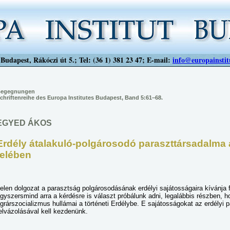
Budapest, Rákóczi út 5.; Tel: (36 1) 381 23 47; E-mail:
info@europainstit
egegnungen
chriftenreihe des Europa Institutes Budapest, Band 5:61–68.
EGYED ÁKOS
Erdély átalakuló-polgárosodó paraszttársadalma
felében
elen dolgozat a parasztság polgárosodásának erdélyi sajátosságaira kívánja f
gyszersmind arra a kérdésre is választ próbálunk adni, legalábbis részben, 
grárszocializmus hullámai a történeti Erdélybe. E sajátosságokat az erdélyi 
elvázolásával kell kezdenünk.