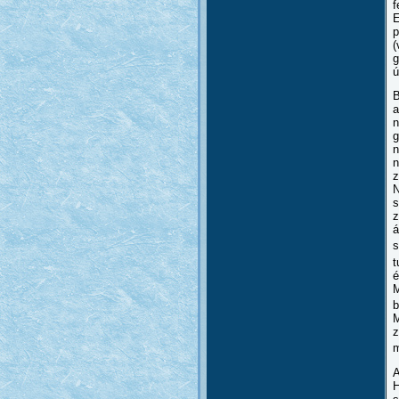
f
E
p
(
g
ú
B
a
n
g
n
n
z
N
s
z
á
s
t
é
M
b
M
z
m
A
H