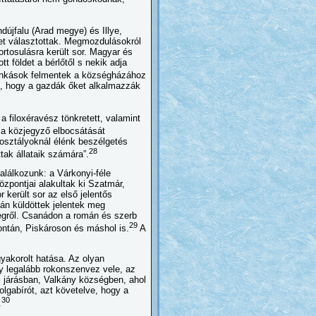
újfalu (Arad megye) és Illye,
t választottak. Megmozdulásokról
rtosulásra került sor. Magyar és
t földet a bérlőtől s nekik adja
unkások felmentek a községházához
sát, hogy a gazdák őket alkalmazzák
 filoxéravész tönkretett, valamint
 közjegyző elbocsátását
osztályoknál élénk beszélgetés
28
tak állataik számára”.
alálkozunk: a Várkonyi-féle
zpontjai alakultak ki Szatmár,
került sor az első jelentős
sán küldöttek jelentek meg
egről. Csanádon a román és szerb
29
ontán, Piskároson és máshol is.
A
yakorolt hatása. Az olyan
 legalább rokonszenvez vele, az
 járásban, Valkány községben, ahol
olgabírót, azt követelve, hogy a
30
.