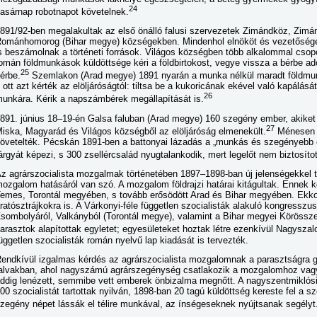
24
asárnap robotnapot követelnek.
891/92-ben megalakultak az első önálló falusi szervezetek Zimándköz, Zimánd
ománhomorog (Bihar megye) községekben. Mindenhol elnököt és vezetősége
s beszámolnak a történeti források. Világos községben több alkalommal csopo
omán földmunkások küldöttsége kéri a földbirtokost, vegye vissza a bérbe adot
25
érbe.
Szemlakon (Arad megye) 1891 nyarán a munka nélkül maradt földm
 ott azt kérték az elöljáróságtól: tiltsa be a kukoricának ekével való kapálá
26
unkára. Kérik a napszámbérek megállapítását is.
891. június 18–19-én Galsa faluban (Arad megye) 160 szegény ember, akiket a
27
iska, Magyarád és Világos községből az elöljáróság elmenekült.
Ménesen a
övetelték. Pécskán 1891-ben a battonyai lázadás a „munkás és szegényebb 
árgyát képezi, s 300 zsellércsalád nyugtalankodik, mert legelőt nem biztosítot
z agrárszocialista mozgalmak történetében 1897–1898-ban új jelenségekkel t
ozgalom hatásáról van szó. A mozgalom földrajzi határai kitágultak. Ennek kö
emes, Torontál megyében, s tovább erősödött Arad és Bihar megyében. Ekkor 
ratósztrájkokra is. A Várkonyi-féle független szocialisták alakuló kongresszu
sombolyáról, Valkányból (Torontál megye), valamint a Bihar megyei Körössz
arasztok alapítottak egyletet; egyesületeket hoztak létre ezenkívül Nagyszal
üggetlen szocialisták román nyelvű lap kiadását is tervezték.
endkívül izgalmas kérdés az agrárszocialista mozgalomnak a parasztságra g
alvakban, ahol nagyszámú agrárszegénység csatlakozik a mozgalomhoz vagy
ddig lenézett, semmibe vett emberek önbizalma megnőtt. A nagyszentmiklósi
00 szocialistát tartottak nyilván, 1898-ban 20 tagú küldöttség kereste fel a sz
zegény népet lássák el télire munkával, az ínségeseknek nyújtsanak segélyt