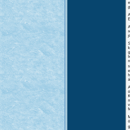
e
g
A
E
A
r
j
S
k
g
t
n
s
e
h
á
A
ö
K
n
v
f
M
ö
g